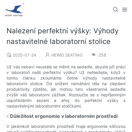
Nalezení perfektní výšky: Výhody
nastavitelné laboratorní stolice
2025-07-24
HEWEI SEATING
258
Už vás nebaví neustále se měnit na sedadle, abyste při práci
v laboratoři našli perfektní výšku? Už nehledejte, když v
tomto článku zkoumáme četné výhody nastavitelné
laboratorní stolice. Od snížení namáhání těla na zlepšení
produktivity zjistěte, jak mohou tato všestranná sedadla
zvýšit váš laboratorní zážitek. Rozloučte se s nepříjemným
uspořádáním sezení a ahoj do perfektní výšky s
nastavitelnými laboratorními stoličkami.
- Důležitost ergonomie v laboratorním prostředí
V jakémkoli laboratorním prostředí hraje ergonomie klíčovou
roli při zajišťování pohodlí, bezpečnosti a produktivity vědců