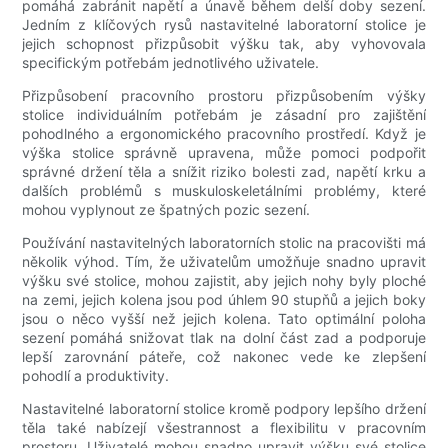
pomáhá zabránit napětí a únavě během delší doby sezení.
Jedním z klíčových rysů nastavitelné laboratorní stolice je
jejich schopnost přizpůsobit výšku tak, aby vyhovovala
specifickým potřebám jednotlivého uživatele.
Přizpůsobení pracovního prostoru přizpůsobením výšky
stolice individuálním potřebám je zásadní pro zajištění
pohodlného a ergonomického pracovního prostředí. Když je
výška stolice správně upravena, může pomoci podpořit
správné držení těla a snížit riziko bolesti zad, napětí krku a
dalších problémů s muskuloskeletálními problémy, které
mohou vyplynout ze špatných pozic sezení.
Používání nastavitelných laboratorních stolic na pracovišti má
několik výhod. Tím, že uživatelům umožňuje snadno upravit
výšku své stolice, mohou zajistit, aby jejich nohy byly ploché
na zemi, jejich kolena jsou pod úhlem 90 stupňů a jejich boky
jsou o něco vyšší než jejich kolena. Tato optimální poloha
sezení pomáhá snižovat tlak na dolní část zad a podporuje
lepší zarovnání páteře, což nakonec vede ke zlepšení
pohodlí a produktivity.
Nastavitelné laboratorní stolice kromě podpory lepšího držení
těla také nabízejí všestrannost a flexibilitu v pracovním
prostoru. Uživatelé mohou snadno upravit výšku své stolice