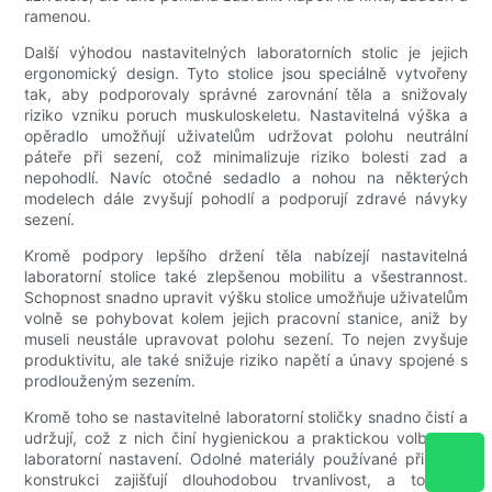
ramenou.
Další výhodou nastavitelných laboratorních stolic je jejich
ergonomický design. Tyto stolice jsou speciálně vytvořeny
tak, aby podporovaly správné zarovnání těla a snižovaly
riziko vzniku poruch muskuloskeletu. Nastavitelná výška a
opěradlo umožňují uživatelům udržovat polohu neutrální
páteře při sezení, což minimalizuje riziko bolesti zad a
nepohodlí. Navíc otočné sedadlo a nohou na některých
modelech dále zvyšují pohodlí a podporují zdravé návyky
sezení.
Kromě podpory lepšího držení těla nabízejí nastavitelná
laboratorní stolice také zlepšenou mobilitu a všestrannost.
Schopnost snadno upravit výšku stolice umožňuje uživatelům
volně se pohybovat kolem jejich pracovní stanice, aniž by
museli neustále upravovat polohu sezení. To nejen zvyšuje
produktivitu, ale také snižuje riziko napětí a únavy spojené s
prodlouženým sezením.
Kromě toho se nastavitelné laboratorní stoličky snadno čistí a
udržují, což z nich činí hygienickou a praktickou volbu pro
laboratorní nastavení. Odolné materiály používané při jejich
konstrukci zajišťují dlouhodobou trvanlivost, a to i v