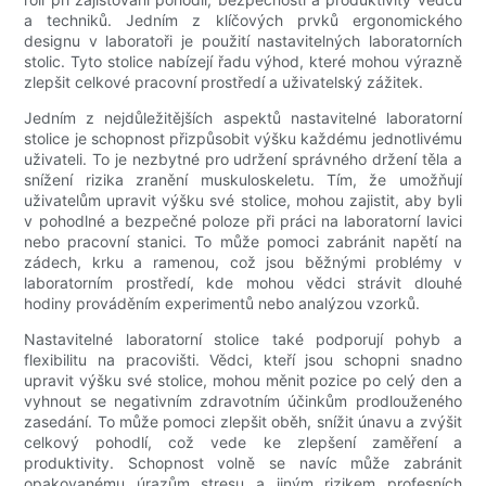
a techniků. Jedním z klíčových prvků ergonomického
designu v laboratoři je použití nastavitelných laboratorních
stolic. Tyto stolice nabízejí řadu výhod, které mohou výrazně
zlepšit celkové pracovní prostředí a uživatelský zážitek.
Jedním z nejdůležitějších aspektů nastavitelné laboratorní
stolice je schopnost přizpůsobit výšku každému jednotlivému
uživateli. To je nezbytné pro udržení správného držení těla a
snížení rizika zranění muskuloskeletu. Tím, že umožňují
uživatelům upravit výšku své stolice, mohou zajistit, aby byli
v pohodlné a bezpečné poloze při práci na laboratorní lavici
nebo pracovní stanici. To může pomoci zabránit napětí na
zádech, krku a ramenou, což jsou běžnými problémy v
laboratorním prostředí, kde mohou vědci strávit dlouhé
hodiny prováděním experimentů nebo analýzou vzorků.
Nastavitelné laboratorní stolice také podporují pohyb a
flexibilitu na pracovišti. Vědci, kteří jsou schopni snadno
upravit výšku své stolice, mohou měnit pozice po celý den a
vyhnout se negativním zdravotním účinkům prodlouženého
zasedání. To může pomoci zlepšit oběh, snížit únavu a zvýšit
celkový pohodlí, což vede ke zlepšení zaměření a
produktivity. Schopnost volně se navíc může zabránit
opakovanému úrazům stresu a jiným rizikem profesních