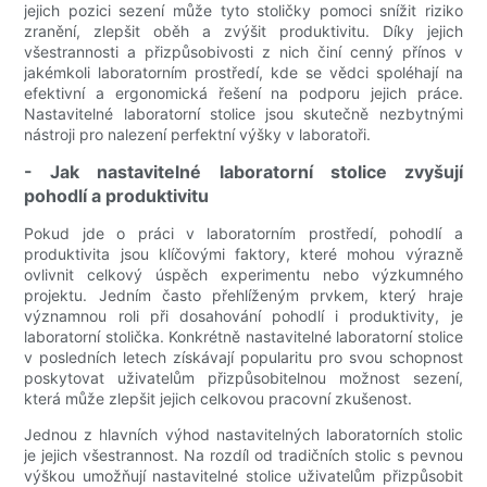
jejich pozici sezení může tyto stoličky pomoci snížit riziko
zranění, zlepšit oběh a zvýšit produktivitu. Díky jejich
všestrannosti a přizpůsobivosti z nich činí cenný přínos v
jakémkoli laboratorním prostředí, kde se vědci spoléhají na
efektivní a ergonomická řešení na podporu jejich práce.
Nastavitelné laboratorní stolice jsou skutečně nezbytnými
nástroji pro nalezení perfektní výšky v laboratoři.
- Jak nastavitelné laboratorní stolice zvyšují
pohodlí a produktivitu
Pokud jde o práci v laboratorním prostředí, pohodlí a
produktivita jsou klíčovými faktory, které mohou výrazně
ovlivnit celkový úspěch experimentu nebo výzkumného
projektu. Jedním často přehlíženým prvkem, který hraje
významnou roli při dosahování pohodlí i produktivity, je
laboratorní stolička. Konkrétně nastavitelné laboratorní stolice
v posledních letech získávají popularitu pro svou schopnost
poskytovat uživatelům přizpůsobitelnou možnost sezení,
která může zlepšit jejich celkovou pracovní zkušenost.
Jednou z hlavních výhod nastavitelných laboratorních stolic
je jejich všestrannost. Na rozdíl od tradičních stolic s pevnou
výškou umožňují nastavitelné stolice uživatelům přizpůsobit