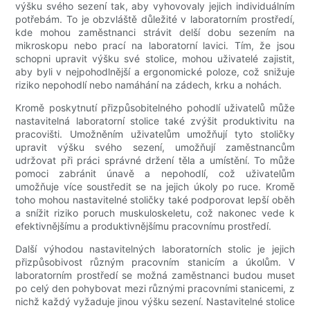
výšku svého sezení tak, aby vyhovovaly jejich individuálním
potřebám. To je obzvláště důležité v laboratorním prostředí,
kde mohou zaměstnanci strávit delší dobu sezením na
mikroskopu nebo prací na laboratorní lavici. Tím, že jsou
schopni upravit výšku své stolice, mohou uživatelé zajistit,
aby byli v nejpohodlnější a ergonomické poloze, což snižuje
riziko nepohodlí nebo namáhání na zádech, krku a nohách.
Kromě poskytnutí přizpůsobitelného pohodlí uživatelů může
nastavitelná laboratorní stolice také zvýšit produktivitu na
pracovišti. Umožněním uživatelům umožňují tyto stoličky
upravit výšku svého sezení, umožňují zaměstnancům
udržovat při práci správné držení těla a umístění. To může
pomoci zabránit únavě a nepohodlí, což uživatelům
umožňuje více soustředit se na jejich úkoly po ruce. Kromě
toho mohou nastavitelné stoličky také podporovat lepší oběh
a snížit riziko poruch muskuloskeletu, což nakonec vede k
efektivnějšímu a produktivnějšímu pracovnímu prostředí.
Další výhodou nastavitelných laboratorních stolic je jejich
přizpůsobivost různým pracovním stanicím a úkolům. V
laboratorním prostředí se možná zaměstnanci budou muset
po celý den pohybovat mezi různými pracovními stanicemi, z
nichž každý vyžaduje jinou výšku sezení. Nastavitelné stolice