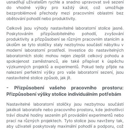
usnadňují uživatelům rychle a snadno upravovat své sezení
do vhodné výšky pro každý úkol, což umožňuje
bezproblémové přechody mezi pracovními oblastmi bez
obětování pohodlí nebo produktivity.
Celkově jsou výhody nastavitelné laboratorní stolice jasné.
Poskytováním přizpůsobitelného pohodlí, zvyšování
produktivity a přizpůsobení se různým pracovním stanicím a
úkolům se tyto stoličky staly nezbytnou součástí nábytku v
moderní laboratorní prostředí. Investice do nastavitelných
laboratorních stolic mohou nejen zlepšit celkový pohodu a
spokojenost zaměstnanců, ale také přispívat k úspěchu
výzkumných projektů a experimentů. Pokud tedy přijde na
nalezení perfektní výšky pro vaše laboratorní sezení, jsou
nastavitelné stolice způsob, jak jít.
- Přizpůsobení vašeho pracovního prostoru:
Přizpůsobení výšky stolice individuálním potřebám
Nastavitelné laboratorní stoličky jsou nezbytnou součástí
jakékoli laboratoře nebo pracovního prostoru, kde jednotlivci
tráví dlouhé hodiny sezením při provádění experimentů nebo
prací na různých projektech. Tyto stolice jsou navrženy tak,
aby uživateli poskytovaly maximální pohodlí a podporu, což