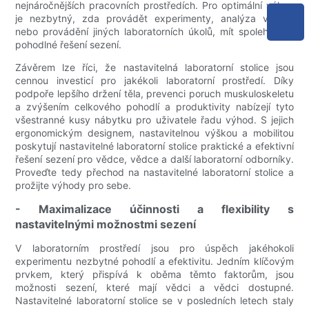
nejnáročnějších pracovních prostředích. Pro optimální výkon
je nezbytný, zda provádět experimenty, analýza vzorků
nebo provádění jiných laboratorních úkolů, mít spolehlivé a
pohodlné řešení sezení.
Závěrem lze říci, že nastavitelná laboratorní stolice jsou
cennou investicí pro jakékoli laboratorní prostředí. Díky
podpoře lepšího držení těla, prevenci poruch muskuloskeletu
a zvýšením celkového pohodlí a produktivity nabízejí tyto
všestranné kusy nábytku pro uživatele řadu výhod. S jejich
ergonomickým designem, nastavitelnou výškou a mobilitou
poskytují nastavitelné laboratorní stolice praktické a efektivní
řešení sezení pro vědce, vědce a další laboratorní odborníky.
Proveďte tedy přechod na nastavitelné laboratorní stolice a
prožijte výhody pro sebe.
- Maximalizace účinnosti a flexibility s
nastavitelnými možnostmi sezení
V laboratorním prostředí jsou pro úspěch jakéhokoli
experimentu nezbytné pohodlí a efektivitu. Jedním klíčovým
prvkem, který přispívá k oběma těmto faktorům, jsou
možnosti sezení, které mají vědci a vědci dostupné.
Nastavitelné laboratorní stolice se v posledních letech staly