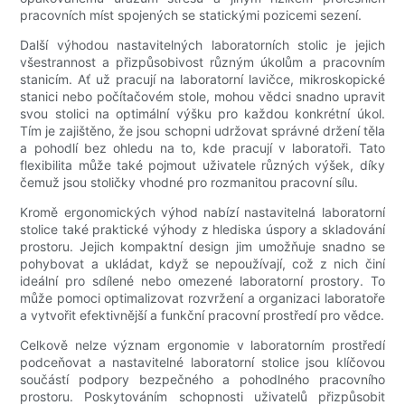
pracovních míst spojených se statickými pozicemi sezení.
Další výhodou nastavitelných laboratorních stolic je jejich
všestrannost a přizpůsobivost různým úkolům a pracovním
stanicím. Ať už pracují na laboratorní lavičce, mikroskopické
stanici nebo počítačovém stole, mohou vědci snadno upravit
svou stolici na optimální výšku pro každou konkrétní úkol.
Tím je zajištěno, že jsou schopni udržovat správné držení těla
a pohodlí bez ohledu na to, kde pracují v laboratoři. Tato
flexibilita může také pojmout uživatele různých výšek, díky
čemuž jsou stoličky vhodné pro rozmanitou pracovní sílu.
Kromě ergonomických výhod nabízí nastavitelná laboratorní
stolice také praktické výhody z hlediska úspory a skladování
prostoru. Jejich kompaktní design jim umožňuje snadno se
pohybovat a ukládat, když se nepoužívají, což z nich činí
ideální pro sdílené nebo omezené laboratorní prostory. To
může pomoci optimalizovat rozvržení a organizaci laboratoře
a vytvořit efektivnější a funkční pracovní prostředí pro vědce.
Celkově nelze význam ergonomie v laboratorním prostředí
podceňovat a nastavitelné laboratorní stolice jsou klíčovou
součástí podpory bezpečného a pohodlného pracovního
prostoru. Poskytováním schopnosti uživatelů přizpůsobit