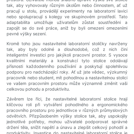
tak, aby vyhovovaly různým úkolům nebo činnostem, ať už
pracují u stolu, provádějí experimenty na laboratorní lavici
nebo spolupracují s kolegy ve skupinovém prostředí. Tato
adaptabilita umožňuje uživatelům zůstat soustředěni a
zapojit se do své práce, aniž by byli omezeni omezeními
pevné výšky sezení.
Kromě toho jsou nastavitelné laboratorní stoličky navrženy
tak, aby byly odolné a dlouhodobé, což z nich činí
inteligentní investici pro jakýkoli pracovní prostor. S vysoce
kvalitními materiály a konstrukcí tyto stolice odolávají
přísnosti každodenního používání a poskytují spolehlivou
podporu pro nadcházející roky. Ať už jste vědec, výzkumný
pracovník nebo student, mít pohodlnou a nastavitelnou stolici
ve vašem pracovním prostoru může významně změnit vaši
celkovou pohodu a produktivitu.
Závěrem lze říci, že nastavitelné laboratorní stolice hrají
klíčovou roli při vytváření pohodlného a ergonomického
pracovního prostoru pro jednotlivce v různých průmyslových
odvětvích. Přizpůsobením výšky stolice tak, aby uspokojily
jednotlivé potřeby, mohou uživatelé podporovat správné
držení těla, snížit napětí a únavu a zlepšit celkový pohodlí a
produktivitu. Investice do nastavitelné laboratorní stolice je