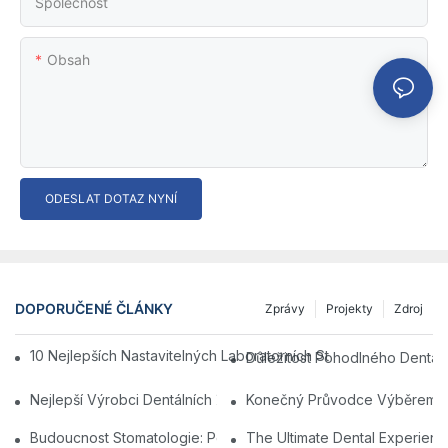
Společnost
Obsah
ODESLAT DOTAZ NYNÍ
DOPORUČENÉ ČLÁNKY
Zprávy
Projekty
Zdroj
10 Nejlepších Nastavitelných Laboratorních Stolic Pro Pohodlné
Důležitost Pohodlného Dentální
Nejlepší Výrobci Dentálních Židlí V Číně: Inovace A Kvalita
Konečný Průvodce Výběrem Nej
Budoucnost Stomatologie: Personalizované Moderní Zubní Židl
The Ultimate Dental Experienc