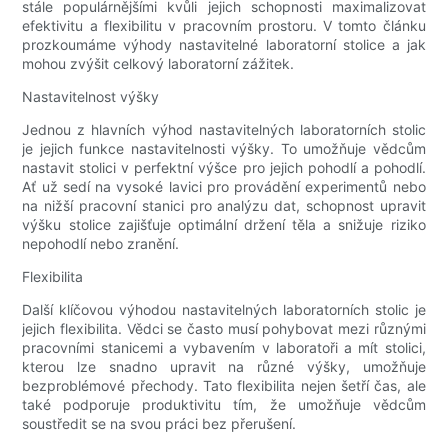
stále populárnějšími kvůli jejich schopnosti maximalizovat
efektivitu a flexibilitu v pracovním prostoru. V tomto článku
prozkoumáme výhody nastavitelné laboratorní stolice a jak
mohou zvýšit celkový laboratorní zážitek.
Nastavitelnost výšky
Jednou z hlavních výhod nastavitelných laboratorních stolic
je jejich funkce nastavitelnosti výšky. To umožňuje vědcům
nastavit stolici v perfektní výšce pro jejich pohodlí a pohodlí.
Ať už sedí na vysoké lavici pro provádění experimentů nebo
na nižší pracovní stanici pro analýzu dat, schopnost upravit
výšku stolice zajišťuje optimální držení těla a snižuje riziko
nepohodlí nebo zranění.
Flexibilita
Další klíčovou výhodou nastavitelných laboratorních stolic je
jejich flexibilita. Vědci se často musí pohybovat mezi různými
pracovními stanicemi a vybavením v laboratoři a mít stolici,
kterou lze snadno upravit na různé výšky, umožňuje
bezproblémové přechody. Tato flexibilita nejen šetří čas, ale
také podporuje produktivitu tím, že umožňuje vědcům
soustředit se na svou práci bez přerušení.