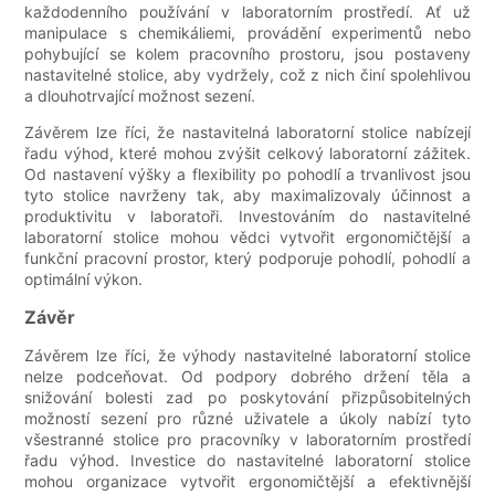
každodenního používání v laboratorním prostředí. Ať už
manipulace s chemikáliemi, provádění experimentů nebo
pohybující se kolem pracovního prostoru, jsou postaveny
nastavitelné stolice, aby vydržely, což z nich činí spolehlivou
a dlouhotrvající možnost sezení.
Závěrem lze říci, že nastavitelná laboratorní stolice nabízejí
řadu výhod, které mohou zvýšit celkový laboratorní zážitek.
Od nastavení výšky a flexibility po pohodlí a trvanlivost jsou
tyto stolice navrženy tak, aby maximalizovaly účinnost a
produktivitu v laboratoři. Investováním do nastavitelné
laboratorní stolice mohou vědci vytvořit ergonomičtější a
funkční pracovní prostor, který podporuje pohodlí, pohodlí a
optimální výkon.
Závěr
Závěrem lze říci, že výhody nastavitelné laboratorní stolice
nelze podceňovat. Od podpory dobrého držení těla a
snižování bolesti zad po poskytování přizpůsobitelných
možností sezení pro různé uživatele a úkoly nabízí tyto
všestranné stolice pro pracovníky v laboratorním prostředí
řadu výhod. Investice do nastavitelné laboratorní stolice
mohou organizace vytvořit ergonomičtější a efektivnější