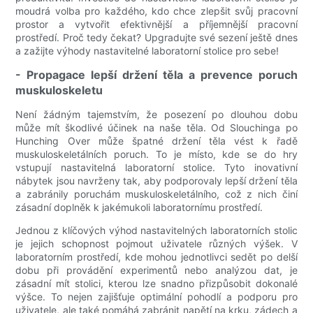
moudrá volba pro každého, kdo chce zlepšit svůj pracovní
prostor a vytvořit efektivnější a příjemnější pracovní
prostředí. Proč tedy čekat? Upgradujte své sezení ještě dnes
a zažijte výhody nastavitelné laboratorní stolice pro sebe!
- Propagace lepší držení těla a prevence poruch
muskuloskeletu
Není žádným tajemstvím, že posezení po dlouhou dobu
může mít škodlivé účinek na naše těla. Od Slouchinga po
Hunching Over může špatné držení těla vést k řadě
muskuloskeletálních poruch. To je místo, kde se do hry
vstupují nastavitelná laboratorní stolice. Tyto inovativní
nábytek jsou navrženy tak, aby podporovaly lepší držení těla
a zabránily poruchám muskuloskeletálního, což z nich činí
zásadní doplněk k jakémukoli laboratornímu prostředí.
Jednou z klíčových výhod nastavitelných laboratorních stolic
je jejich schopnost pojmout uživatele různých výšek. V
laboratorním prostředí, kde mohou jednotlivci sedět po delší
dobu při provádění experimentů nebo analýzou dat, je
zásadní mít stolici, kterou lze snadno přizpůsobit dokonalé
výšce. To nejen zajišťuje optimální pohodlí a podporu pro
uživatele, ale také pomáhá zabránit napětí na krku, zádech a