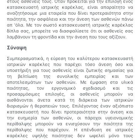
στους ασθενείς τους. Όταν πρόκειται για την επιλογή ενός
κατασκευαστή ιατρικής καρέκλας, είναι απαραίτητο να
αναζητήσουμε μια εταιρεία που δίνει προτεραιότητα στην
ποιότητα, την ασφάλεια και την άνεση των ασθενών πάνω
απ 'όλα. Με τον σωστό κατασκευαστή ιατρικής καρέκλας
δίπλα σας, μπορείτε να διασφαλίσετε ότι οι ασθενείς σας
λαμβάνουν τη φροντίδα και την άνεση που τους αξίζουν.
Σύναψη
Συμπερασματικά, η εύρεση του καλύτερου κατασκευαστή
ιατρικών καρέκλες που παρέχει τόσο άνεση όσο και
υποστήριξη για τους ασθενείς είναι ζωτικής σημασίας για
τη βελτίωση της συνολικής εμπειρίας και των
αποτελεσμάτων των ασθενών. Με έμφαση στα υλικά
ποιότητας, τον εργονομικό σχεδιασμό και τις
προσαρμόσιμες επιλογές, οι ασθενείς μπορούν να
αισθάνονται άνετα κατά τη διάρκεια των ιατρικών
διορισμών ή θεραπειών τους. Επιλέγοντας έναν αξιόπιστο
κατασκευαστή που δίνει προτεραιότητα στην άνεση και
την ευημερία των ασθενών, οι πάροχοι υγειονομικής
περίθαλψης μπορούν να ενισχύσουν την ποιότητα της
περίθαλψης που παρέχουν. Η επένδυση σε ιατρικές
καρέκλες υψηλής ποιότητας δεν ωφελεί μόνο τους