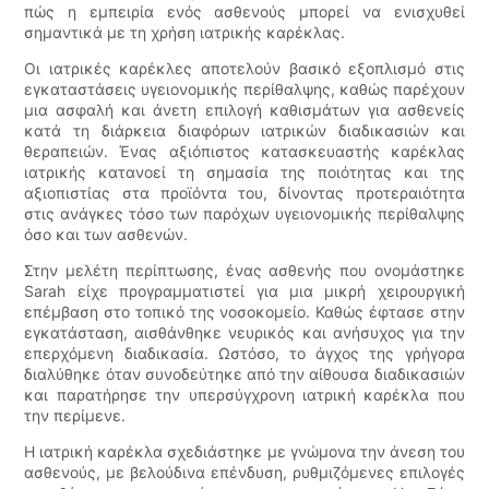
πώς η εμπειρία ενός ασθενούς μπορεί να ενισχυθεί
σημαντικά με τη χρήση ιατρικής καρέκλας.
Οι ιατρικές καρέκλες αποτελούν βασικό εξοπλισμό στις
εγκαταστάσεις υγειονομικής περίθαλψης, καθώς παρέχουν
μια ασφαλή και άνετη επιλογή καθισμάτων για ασθενείς
κατά τη διάρκεια διαφόρων ιατρικών διαδικασιών και
θεραπειών. Ένας αξιόπιστος κατασκευαστής καρέκλας
ιατρικής κατανοεί τη σημασία της ποιότητας και της
αξιοπιστίας στα προϊόντα του, δίνοντας προτεραιότητα
στις ανάγκες τόσο των παρόχων υγειονομικής περίθαλψης
όσο και των ασθενών.
Στην μελέτη περίπτωσης, ένας ασθενής που ονομάστηκε
Sarah είχε προγραμματιστεί για μια μικρή χειρουργική
επέμβαση στο τοπικό της νοσοκομείο. Καθώς έφτασε στην
εγκατάσταση, αισθάνθηκε νευρικός και ανήσυχος για την
επερχόμενη διαδικασία. Ωστόσο, το άγχος της γρήγορα
διαλύθηκε όταν συνοδεύτηκε από την αίθουσα διαδικασιών
και παρατήρησε την υπερσύγχρονη ιατρική καρέκλα που
την περίμενε.
Η ιατρική καρέκλα σχεδιάστηκε με γνώμονα την άνεση του
ασθενούς, με βελούδινα επένδυση, ρυθμιζόμενες επιλογές