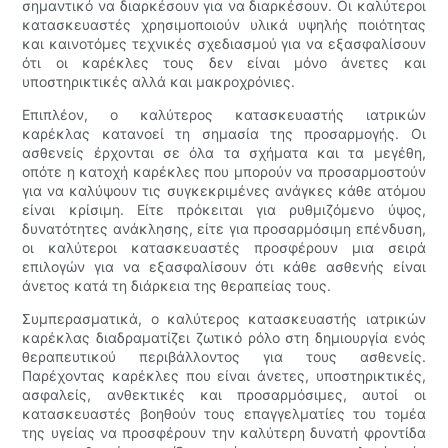
σημαντικό να διαρκέσουν για να διαρκέσουν. Οι καλύτεροι
κατασκευαστές χρησιμοποιούν υλικά υψηλής ποιότητας
και καινοτόμες τεχνικές σχεδιασμού για να εξασφαλίσουν
ότι οι καρέκλες τους δεν είναι μόνο άνετες και
υποστηρικτικές αλλά και μακροχρόνιες.
Επιπλέον, ο καλύτερος κατασκευαστής ιατρικών
καρέκλας κατανοεί τη σημασία της προσαρμογής. Οι
ασθενείς έρχονται σε όλα τα σχήματα και τα μεγέθη,
οπότε η κατοχή καρέκλες που μπορούν να προσαρμοστούν
για να καλύψουν τις συγκεκριμένες ανάγκες κάθε ατόμου
είναι κρίσιμη. Είτε πρόκειται για ρυθμιζόμενο ύψος,
δυνατότητες ανάκλησης, είτε για προσαρμόσιμη επένδυση,
οι καλύτεροι κατασκευαστές προσφέρουν μια σειρά
επιλογών για να εξασφαλίσουν ότι κάθε ασθενής είναι
άνετος κατά τη διάρκεια της θεραπείας τους.
Συμπερασματικά, ο καλύτερος κατασκευαστής ιατρικών
καρέκλας διαδραματίζει ζωτικό ρόλο στη δημιουργία ενός
θεραπευτικού περιβάλλοντος για τους ασθενείς.
Παρέχοντας καρέκλες που είναι άνετες, υποστηρικτικές,
ασφαλείς, ανθεκτικές και προσαρμόσιμες, αυτοί οι
κατασκευαστές βοηθούν τους επαγγελματίες του τομέα
της υγείας να προσφέρουν την καλύτερη δυνατή φροντίδα