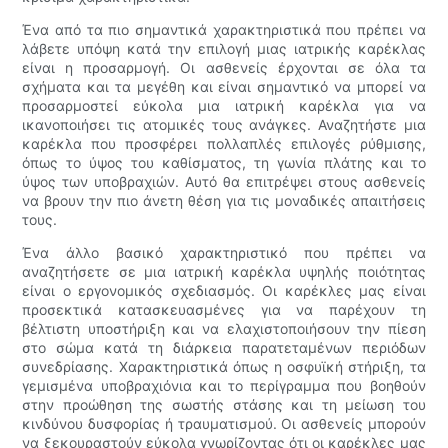
Ένα από τα πιο σημαντικά χαρακτηριστικά που πρέπει να
λάβετε υπόψη κατά την επιλογή μιας ιατρικής καρέκλας
είναι η προσαρμογή. Οι ασθενείς έρχονται σε όλα τα
σχήματα και τα μεγέθη και είναι σημαντικό να μπορεί να
προσαρμοστεί εύκολα μια ιατρική καρέκλα για να
ικανοποιήσει τις ατομικές τους ανάγκες. Αναζητήστε μια
καρέκλα που προσφέρει πολλαπλές επιλογές ρύθμισης,
όπως το ύψος του καθίσματος, τη γωνία πλάτης και το
ύψος των υποβραχιών. Αυτό θα επιτρέψει στους ασθενείς
να βρουν την πιο άνετη θέση για τις μοναδικές απαιτήσεις
τους.
Ένα άλλο βασικό χαρακτηριστικό που πρέπει να
αναζητήσετε σε μια ιατρική καρέκλα υψηλής ποιότητας
είναι ο εργονομικός σχεδιασμός. Οι καρέκλες μας είναι
προσεκτικά κατασκευασμένες για να παρέχουν τη
βέλτιστη υποστήριξη και να ελαχιστοποιήσουν την πίεση
στο σώμα κατά τη διάρκεια παρατεταμένων περιόδων
συνεδρίασης. Χαρακτηριστικά όπως η οσφυϊκή στήριξη, τα
γεμισμένα υποβραχιόνια και το περίγραμμα που βοηθούν
στην προώθηση της σωστής στάσης και τη μείωση του
κινδύνου δυσφορίας ή τραυματισμού. Οι ασθενείς μπορούν
να ξεκουραστούν εύκολα γνωρίζοντας ότι οι καρέκλες μας