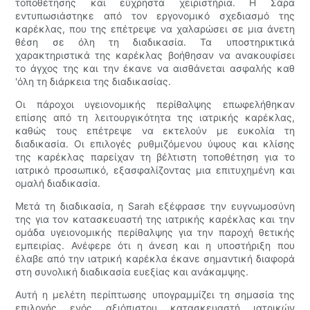
τοποθέτησης και εύχρηστα χειριστήρια. Η Σάρα
εντυπωσιάστηκε από τον εργονομικό σχεδιασμό της
καρέκλας, που της επέτρεψε να χαλαρώσει σε μια άνετη
θέση σε όλη τη διαδικασία. Τα υποστηρικτικά
χαρακτηριστικά της καρέκλας βοήθησαν να ανακουφίσει
το άγχος της και την έκανε να αισθάνεται ασφαλής καθ
'όλη τη διάρκεια της διαδικασίας.
Οι πάροχοι υγειονομικής περίθαλψης επωφελήθηκαν
επίσης από τη λειτουργικότητα της ιατρικής καρέκλας,
καθώς τους επέτρεψε να εκτελούν με ευκολία τη
διαδικασία. Οι επιλογές ρυθμιζόμενου ύψους και κλίσης
της καρέκλας παρείχαν τη βέλτιστη τοποθέτηση για το
ιατρικό προσωπικό, εξασφαλίζοντας μια επιτυχημένη και
ομαλή διαδικασία.
Μετά τη διαδικασία, η Sarah εξέφρασε την ευγνωμοσύνη
της για τον κατασκευαστή της ιατρικής καρέκλας και την
ομάδα υγειονομικής περίθαλψης για την παροχή θετικής
εμπειρίας. Ανέφερε ότι η άνεση και η υποστήριξη που
έλαβε από την ιατρική καρέκλα έκανε σημαντική διαφορά
στη συνολική διαδικασία ευεξίας και ανάκαμψης.
Αυτή η μελέτη περίπτωσης υπογραμμίζει τη σημασία της
επιλογής ενός αξιόπιστου κατασκευαστή ιατρικών