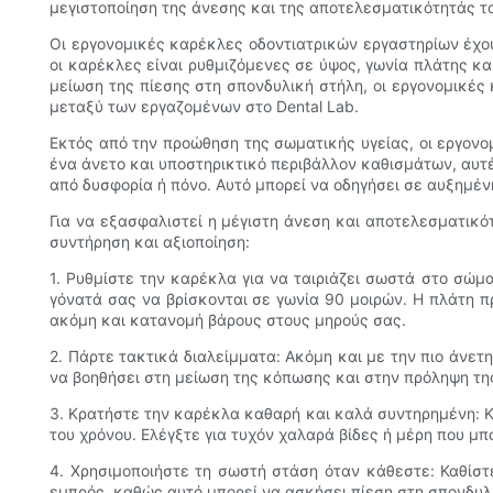
μεγιστοποίηση της άνεσης και της αποτελεσματικότητάς τ
Οι εργονομικές καρέκλες οδοντιατρικών εργαστηρίων έχου
οι καρέκλες είναι ρυθμιζόμενες σε ύψος, γωνία πλάτης κ
μείωση της πίεσης στη σπονδυλική στήλη, οι εργονομικέ
μεταξύ των εργαζομένων στο Dental Lab.
Εκτός από την προώθηση της σωματικής υγείας, οι εργον
ένα άνετο και υποστηρικτικό περιβάλλον καθισμάτων, αυτ
από δυσφορία ή πόνο. Αυτό μπορεί να οδηγήσει σε αυξημέν
Για να εξασφαλιστεί η μέγιστη άνεση και αποτελεσματικ
συντήρηση και αξιοποίηση:
1. Ρυθμίστε την καρέκλα για να ταιριάζει σωστά στο σώμ
γόνατά σας να βρίσκονται σε γωνία 90 μοιρών. Η πλάτη π
ακόμη και κατανομή βάρους στους μηρούς σας.
2. Πάρτε τακτικά διαλείμματα: Ακόμη και με την πιο άνετ
να βοηθήσει στη μείωση της κόπωσης και στην πρόληψη τη
3. Κρατήστε την καρέκλα καθαρή και καλά συντηρημένη: Κ
του χρόνου. Ελέγξτε για τυχόν χαλαρά βίδες ή μέρη που μπ
4. Χρησιμοποιήστε τη σωστή στάση όταν κάθεστε: Καθίστ
εμπρός, καθώς αυτό μπορεί να ασκήσει πίεση στη σπονδυλι