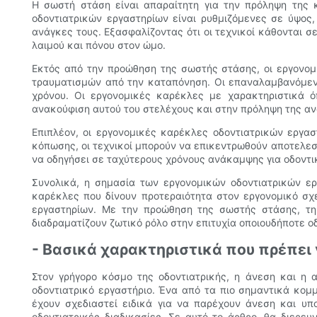
Η σωστή στάση είναι απαραίτητη για την πρόληψη της 
οδοντιατρικών εργαστηρίων είναι ρυθμιζόμενες σε ύψος
ανάγκες τους. Εξασφαλίζοντας ότι οι τεχνικοί κάθονται 
λαιμού και πόνου στον ώμο.
Εκτός από την προώθηση της σωστής στάσης, οι εργονο
τραυματισμών από την καταπόνηση. Οι επαναλαμβανόμενε
χρόνου. Οι εργονομικές καρέκλες με χαρακτηριστικά 
ανακούφιση αυτού του στελέχους και στην πρόληψη της α
Επιπλέον, οι εργονομικές καρέκλες οδοντιατρικών εργα
κόπωσης, οι τεχνικοί μπορούν να επικεντρωθούν αποτελεσ
να οδηγήσει σε ταχύτερους χρόνους ανάκαμψης για οδοντι
Συνολικά, η σημασία των εργονομικών οδοντιατρικών ερ
καρέκλες που δίνουν προτεραιότητα στον εργονομικό σχε
εργαστηρίων. Με την προώθηση της σωστής στάσης, τη 
διαδραματίζουν ζωτικό ρόλο στην επιτυχία οποιουδήποτε ο
- Βασικά χαρακτηριστικά που πρέπει
Στον γρήγορο κόσμο της οδοντιατρικής, η άνεση και η 
οδοντιατρικό εργαστήριο. Ένα από τα πιο σημαντικά κομ
έχουν σχεδιαστεί ειδικά για να παρέχουν άνεση και υπ
οδοντιατρικές διαδικασίες. Σε αυτό το άρθρο, θα διερε