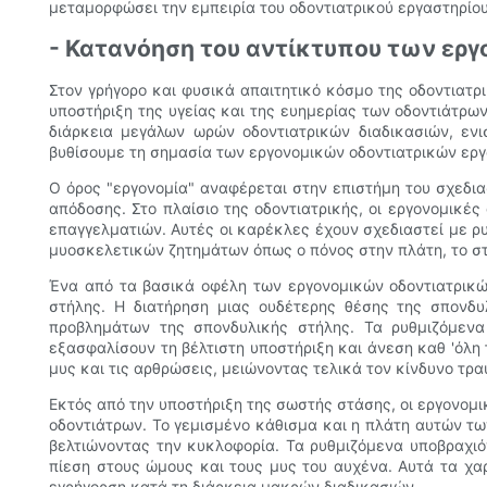
μεταμορφώσει την εμπειρία του οδοντιατρικού εργαστηρίου
- Κατανόηση του αντίκτυπου των ερ
Στον γρήγορο και φυσικά απαιτητικό κόσμο της οδοντιατρ
υποστήριξη της υγείας και της ευημερίας των οδοντιάτρω
διάρκεια μεγάλων ωρών οδοντιατρικών διαδικασιών, ενι
βυθίσουμε τη σημασία των εργονομικών οδοντιατρικών εργ
Ο όρος "εργονομία" αναφέρεται στην επιστήμη του σχεδια
απόδοσης. Στο πλαίσιο της οδοντιατρικής, οι εργονομικέ
επαγγελματιών. Αυτές οι καρέκλες έχουν σχεδιαστεί με ρ
μυοσκελετικών ζητημάτων όπως ο πόνος στην πλάτη, το στ
Ένα από τα βασικά οφέλη των εργονομικών οδοντιατρικώ
στήλης. Η διατήρηση μιας ουδέτερης θέσης της σπονδυ
προβλημάτων της σπονδυλικής στήλης. Τα ρυθμιζόμενα
εξασφαλίσουν τη βέλτιστη υποστήριξη και άνεση καθ 'όλη
μυς και τις αρθρώσεις, μειώνοντας τελικά τον κίνδυνο τρ
Εκτός από την υποστήριξη της σωστής στάσης, οι εργονομ
οδοντιάτρων. Το γεμισμένο κάθισμα και η πλάτη αυτών τ
βελτιώνοντας την κυκλοφορία. Τα ρυθμιζόμενα υποβραχιό
πίεση στους ώμους και τους μυς του αυχένα. Αυτά τα χα
εγρήγορση κατά τη διάρκεια μακρών διαδικασιών.