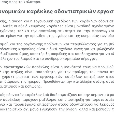
 σας προς το καλύτερο.
γονομικών καρέκλες οδοντιατρικών εργασ
ικής, η άνεση και η εργονομική σχεδίαση των καρέκλων οδοντια
ν. Αυτές οι εξειδικευμένες καρέκλες είναι μοναδικά σχεδιασμένε
σχύοντας τελικά την αποτελεσματικότητα και την παραγωγικότ
αστηρίων για την προώθηση της υγείας και της ευημερίας των οδο
σμού και της οργάνωσης προϊόντων και περιβάλλοντος για τη βε
ς οδοντικές καρέκλες είναι ειδικά σχεδιασμένες για να φιλοξενή
υθμιζόμενο ύψος, υποστήριξη οσφυϊκής και υποβραχιόνια για να 
έλεχος του λαιμού και το σύνδρομο καρπιαίου σήραγγας.
ν εργαστηριακών καρέκλες είναι η ικανότητά τους να προωθού
λικής στήλης είναι απαραίτητη για την πρόληψη του πόνου 
 χαρακτηριστικά των εργονομικών καρέκλες επιτρέπουν στο
 τη διάρκεια της ημέρας. Προωθώντας την κατάλληλη στάση, αυτ
αυματισμού και κόπωσης.
ικές οδοντικές καρέκλες Lab διαδραματίζουν επίσης σημαντικό ρό
ων καρέκλες παρέχουν μαξιλάρια και υποστήριξη για παρατεταμέν
νια και προσκέφαλα επιτρέπουν στους οδοντιάτρους να ξεκουράζ
ρακτηριστικά όχι μόνο ενισχύουν την άνεση, αλλά και βοηθούν 