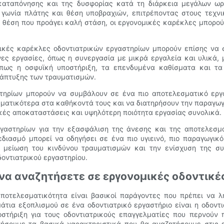
καταπόνησης και της δυσφορίας κατά τη διάρκεια μεγάλων ω
, γωνία πλάτης και θέση υποβραχιών, επιτρέποντας στους τεχν
σε θέση που προάγει καλή στάση, οι εργονομικές καρέκλες μπορο
μικές καρέκλες οδοντιατρικών εργαστηρίων μπορούν επίσης να
ς εργασίες, όπως η συνεργασία με μικρά εργαλεία και υλικά,
όπως η οσφυϊκή υποστήριξη, τα επενδυμένα καθίσματα και τα
νάπτυξης των τραυματισμών.
στηρίων μπορούν να συμβάλουν σε ένα πιο αποτελεσματικό εργ
ματικότερα στα καθήκοντά τους και να διατηρήσουν την παραγωγικ
κές αποκαταστάσεις και υψηλότερη ποιότητα εργασίας συνολικά.
γαστηρίων για την εξασφάλιση της άνεσης και της αποτελεσμ
διασμό μπορεί να οδηγήσει σε ένα πιο υγιεινό, πιο παραγωγικό
μείωση του κινδύνου τραυματισμών και την ενίσχυση της συ
δοντιατρικού εργαστηρίου.
 να αναζητήσετε σε εργονομικές οδοντικέ
αποτελεσματικότητα είναι βασικοί παράγοντες που πρέπει να 
μάτια εξοπλισμού σε ένα οδοντιατρικό εργαστήριο είναι η οδοντ
οστήριξη για τους οδοντιατρικούς επαγγελματίες που περνού
υνήσουμε τα βασικά χαρακτηριστικά που θα αναζητήσουμε στις