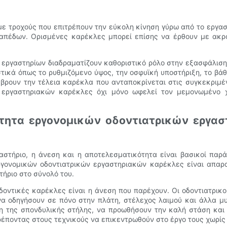
 με τροχούς που επιτρέπουν την εύκολη κίνηση γύρω από το εργα
δαπέδων. Ορισμένες καρέκλες μπορεί επίσης να έρθουν με ακρ
 εργαστηρίων διαδραματίζουν καθοριστικό ρόλο στην εξασφάλιση
τικά όπως το ρυθμιζόμενο ύψος, την οσφυϊκή υποστήριξη, το βάθο
α βρουν την τέλεια καρέκλα που ανταποκρίνεται στις συγκεκριμέν
 εργαστηριακών καρέκλες όχι μόνο ωφελεί τον μεμονωμένο 
τητα εργονομικών οδοντιατρικών εργασ
γαστήριο, η άνεση και η αποτελεσματικότητα είναι βασικοί παρ
ργονομικών οδοντιατρικών εργαστηριακών καρέκλες είναι απαρ
τήριο στο σύνολό του.
δοντικές καρέκλες είναι η άνεση που παρέχουν. Οι οδοντιατρικο
να οδηγήσουν σε πόνο στην πλάτη, στέλεχος λαιμού και άλλα μ
λη της σπονδυλικής στήλης, να προωθήσουν την καλή στάση και
τρέποντας στους τεχνικούς να επικεντρωθούν στο έργο τους χωρίς