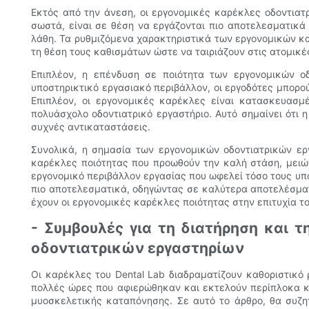
Εκτός από την άνεση, οι εργονομικές καρέκλες οδοντιατ
σωστά, είναι σε θέση να εργάζονται πιο αποτελεσματικά
λάθη. Τα ρυθμιζόμενα χαρακτηριστικά των εργονομικών κα
τη θέση τους καθισμάτων ώστε να ταιριάζουν στις ατομικ
Επιπλέον, η επένδυση σε ποιότητα των εργονομικών ο
υποστηρικτικό εργασιακό περιβάλλον, οι εργοδότες μπορο
Επιπλέον, οι εργονομικές καρέκλες είναι κατασκευασμ
πολυάσχολο οδοντιατρικό εργαστήριο. Αυτό σημαίνει ότι
συχνές αντικαταστάσεις.
Συνολικά, η σημασία των εργονομικών οδοντιατρικών ερ
καρέκλες ποιότητας που προωθούν την καλή στάση, μειών
εργονομικό περιβάλλον εργασίας που ωφελεί τόσο τους υπαλ
πιο αποτελεσματικά, οδηγώντας σε καλύτερα αποτελέσματα
έχουν οι εργονομικές καρέκλες ποιότητας στην επιτυχία τ
- Συμβουλές για τη διατήρηση και 
οδοντιατρικών εργαστηρίων
Οι καρέκλες του Dental Lab διαδραματίζουν καθοριστικό
πολλές ώρες που αφιερώθηκαν και εκτελούν περίπλοκα κα
μυοσκελετικής καταπόνησης. Σε αυτό το άρθρο, θα συζη