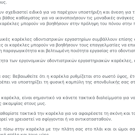
ους.
ν σχεδιαστεί ειδικά για να παρέχουν υποστήριξη και άνεση για 
αι βάθος καθίσματος για να ικανοποιήσουν τις μοναδικές ανάγκε
ς καρέκλες μπορούν να βοηθήσουν στην πρόληψη του πόνου στην π
ομικές καρέκλες οδοντιατρικών εργαστηρίων συμβάλλουν επίσης
ές οι καρέκλες μπορούν να βοηθήσουν τους επαγγελματίες να επ
η παραγωγικότητα και βελτιωμένη ποιότητα εργασίας στο οδοντιατ
ότητα των εργονομικών οδοντιατρικών εργαστηριακών καρέκλες, ε
α σας: Βεβαιωθείτε ότι η καρέκλα ρυθμίζεται στο σωστό ύψος, έτ
ρέπει να υποστηρίζει τη φυσική καμπύλη της σπονδυλικής σας στ
η καρέκλα, είναι σημαντικό να κάνετε τακτικά διαλείμματα για ν
ς ακαμψίας στους μυς.
αθαρίστε τακτικά την καρέκλα για να αφαιρέσετε τη σκόνη και 
ορεί να χρειαστεί να σφίγγονται ή να αντικατασταθούν.
ε πίσω στην καρέκλα με την πλάτη σας στο πλάι και οι ώμοι σ
κή στήλη και τους μύες.