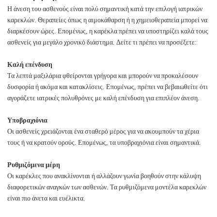
Η άνεση του ασθενούς είναι πολύ σημαντική κατά την επιλογή ιατρικών
καρεκλών. Θεραπείες όπως η αιμοκάθαρση ή η χημειοθεραπεία μπορεί να
διαρκέσουν ώρες. Επομένως, η καρέκλα πρέπει να υποστηρίζει καλά τους
ασθενείς για μεγάλο χρονικό διάστημα. Δείτε τι πρέπει να προσέξετε:
Καλή επένδυση
Τα λεπτά μαξιλάρια φθείρονται γρήγορα και μπορούν να προκαλέσουν
δυσφορία ή ακόμα και κατακλίσεις. Επομένως, πρέπει να βεβαιωθείτε ότι
αγοράζετε ιατρικές πολυθρόνες με καλή επένδυση για επιπλέον άνεση.
Υποβραχιόνια
Οι ασθενείς χρειάζονται ένα σταθερό μέρος για να ακουμπούν τα χέρια
τους ή να κρατούν ορούς. Επομένως, τα υποβραχιόνια είναι σημαντικά.
Ρυθμιζόμενα μέρη
Οι καρέκλες που ανακλίνονται ή αλλάζουν γωνία βοηθούν στην κάλυψη
διαφορετικών αναγκών των ασθενών. Τα ρυθμιζόμενα μοντέλα καρεκλών
είναι πιο άνετα και ευέλικτα.