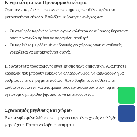
Κινητικότητα και Προσαρμοστικότητα
Ορισμένες καρέκλες μένουν σε ένα σημείο, ενώ άλλες πρέπει να
μετακινούνται εύκολα. Επιλέξτε με βάση τις ανάγκες σας:
Οι σταθερές καρέκλες λειτουργούν καλύτερα σε αίθουσες θεραπείας
όπου η καρέκλα πρέπει να παραμένει σταθερή.
Οι καρέκλες με ρόδες είναι ιδανικές για χώρους όπου οι ασθενείς
χρειάζεται να μετακινούνται συχνά.
Η δυνατότητα προσαρμογής είναι επίσης πολύ σημαντική. Αναζητήστε
καρέκλες που μπορούν εύκολα να αλλάξουν ύψος, να ξαπλώσουν ή να
ρυθμίσουν τα στηρίγματα ποδιών. Αυτό βοηθά τους ασθενείς να
αισθάνονται άνετα και αποτρέπει τους εργαζόμενους στον τομέα της
υγειονομικής περίθαλψης από το να καταπονούνται.
Σχεδιασμός μεγέθους και χώρου
Ένα συνηθισμένο λάθος είναι η αγορά καρεκλών χωρίς να ελέγξετε πόσο
χώρο έχετε. Πρέπει να λάβετε υπόψη ότι: