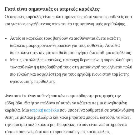
Γιατί είναι σημαντικές οι ιατρικές καρέκλες;
Οι ιατρικές καρέκλες είναι πολύ σημαντικές τόσο για τους ασθενείς όσο
και για τους εργαζόμενους στον τομέα της υγειονομικής περίθαλψης.
Αυτές οι καρέκλες τους βοηθούν να αισθάνονται άνετα κατά τη
διάρκεια μακροχρόνιων θεραπειών για τους ασθενείς. Αυτό θα
διευκολύνει την κίνηση και θα δημιουργήσει ένα αίσθημα ασφάλειας.
Με τις κατάλληλες καρέκλες, η παροχή θεραπειών, η παρακολούθηση
των ασθενών ή η υποβοήθησή τους στη μετακίνησή τους γίνεται πολύ
πιο εύκολη και ασφαλέστερη για τους εργαζόμενους στον τομέα της
υγειονομικής περίθαλψης.
Φανταστείτε έναν ασθενή που κάνει αιμοκάθαρση τρεις φορές την
εβδομάδα. Θα ήταν επώδυνο γι' αυτόν να κάθεται σε μια συνηθισμένη
καρέκλα. Μια
ιατρική καρέκλα
που μπορεί να ρυθμιστεί σε ανακλινόμενη
θέση με μαλακά μαξιλάρια και καλά μπράτσα μπορεί, ωστόσο, να κάνει
την εμπειρία πολύ καλύτερη. Επομένως, το παν είναι να διατηρούνται
τόσο οι ασθενείς όσο και το προσωπικό υγιείς και ασφαλείς.