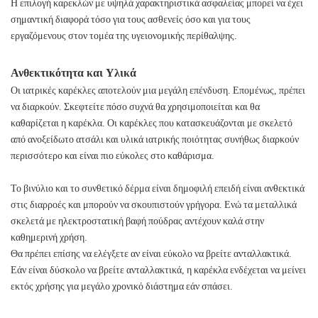
Η επιλογή καρεκλών με υψηλά χαρακτηριστικά ασφαλείας μπορεί να έχει
σημαντική διαφορά τόσο για τους ασθενείς όσο και για τους
εργαζόμενους στον τομέα της υγειονομικής περίθαλψης.
Ανθεκτικότητα και Υλικά
Οι ιατρικές καρέκλες αποτελούν μια μεγάλη επένδυση. Επομένως, πρέπει
να διαρκούν. Σκεφτείτε πόσο συχνά θα χρησιμοποιείται και θα
καθαρίζεται η καρέκλα. Οι καρέκλες που κατασκευάζονται με σκελετό
από ανοξείδωτο ατσάλι και υλικά ιατρικής ποιότητας συνήθως διαρκούν
περισσότερο και είναι πιο εύκολες στο καθάρισμα.
Το βινύλιο και το συνθετικό δέρμα είναι δημοφιλή επειδή είναι ανθεκτικά
στις διαρροές και μπορούν να σκουπιστούν γρήγορα. Ενώ τα μεταλλικά
σκελετά με ηλεκτροστατική βαφή πούδρας αντέχουν καλά στην
καθημερινή χρήση.
Θα πρέπει επίσης να ελέγξετε αν είναι εύκολο να βρείτε ανταλλακτικά.
Εάν είναι δύσκολο να βρείτε ανταλλακτικά, η καρέκλα ενδέχεται να μείνει
εκτός χρήσης για μεγάλο χρονικό διάστημα εάν σπάσει.