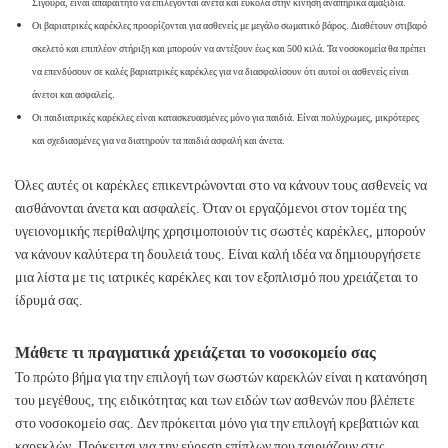
Σίγουρα, είναι απαραίτητο να επιλέγονται άνετα και εύκολα στην κίνηση αναπηρικά αμαξίδια.
Οι βαριατρικές καρέκλες προορίζονται για ασθενείς με μεγάλο σωματικό βάρος. Διαθέτουν στιβαρό
σκελετό και επιπλέον στήριξη και μπορούν να αντέξουν έως και 500 κιλά. Τα νοσοκομεία θα πρέπει
να επενδύσουν σε καλές βαριατρικές καρέκλες για να διασφαλίσουν ότι αυτοί οι ασθενείς είναι
άνετοι και ασφαλείς.
Οι παιδιατρικές καρέκλες είναι κατασκευασμένες μόνο για παιδιά. Είναι πολύχρωμες, μικρότερες
και σχεδιασμένες για να διατηρούν τα παιδιά ασφαλή και άνετα.
Όλες αυτές οι καρέκλες επικεντρώνονται στο να κάνουν τους ασθενείς να
αισθάνονται άνετα και ασφαλείς. Όταν οι εργαζόμενοι στον τομέα της
υγειονομικής περίθαλψης χρησιμοποιούν τις σωστές καρέκλες, μπορούν
να κάνουν καλύτερα τη δουλειά τους. Είναι καλή ιδέα να δημιουργήσετε
μια λίστα με τις ιατρικές καρέκλες και τον εξοπλισμό που χρειάζεται το
ίδρυμά σας.
Μάθετε τι πραγματικά χρειάζεται το νοσοκομείο σας
Το πρώτο βήμα για την επιλογή των σωστών καρεκλών είναι η κατανόηση
του μεγέθους, της ειδικότητας και των ειδών των ασθενών που βλέπετε
στο νοσοκομείο σας. Δεν πρόκειται μόνο για την επιλογή κρεβατιών και
καρεκλών. Πρόκειται για την εύρεση επίπλων που ταιριάζουν στις