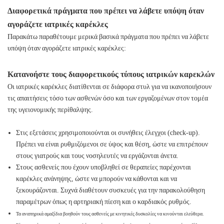
Διαφορετικά πράγματα που πρέπει να λάβετε υπόψη όταν
αγοράζετε ιατρικές καρέκλες
Παρακάτω παραθέτουμε μερικά βασικά πράγματα που πρέπει να λάβετε
υπόψη όταν αγοράζετε ιατρικές καρέκλες:
Κατανοήστε τους διαφορετικούς τύπους ιατρικών καρεκλών
Οι ιατρικές καρέκλες διατίθενται σε διάφορα στυλ για να ικανοποιήσουν
τις απαιτήσεις τόσο των ασθενών όσο και των εργαζομένων στον τομέα
της υγειονομικής περίθαλψης.
Στις εξετάσεις χρησιμοποιούνται οι συνήθεις έλεγχοι (check-up).
Πρέπει να είναι ρυθμιζόμενοι σε ύψος και θέση, ώστε να επιτρέπουν
στους γιατρούς και τους νοσηλευτές να εργάζονται άνετα.
Στους ασθενείς που έχουν υποβληθεί σε θεραπείες παρέχονται
καρέκλες ανάνηψης, ώστε να μπορούν να κάθονται και να
ξεκουράζονται. Συχνά διαθέτουν συσκευές για την παρακολούθηση
παραμέτρων όπως η αρτηριακή πίεση και ο καρδιακός ρυθμός.
Τα αναπηρικά αμαξίδια βοηθούν τους ασθενείς με κινητικές δυσκολίες να κινούνται ελεύθερα.