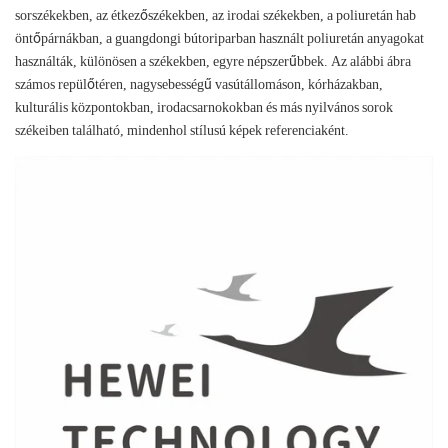
sorszékekben, az étkezőszékekben, az irodai székekben, a poliuretán hab
öntőpárnákban, a guangdongi bútoriparban használt poliuretán anyagokat
használták, különösen a székekben, egyre népszerűbbek. Az alábbi ábra
számos repülőtéren, nagysebességű vasútállomáson, kórházakban,
kulturális központokban, irodacsarnokokban és más nyilvános sorok
székeiben található, mindenhol stílusú képek referenciaként.