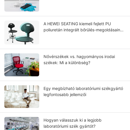
A HEWEI SEATING kiemeli fejlett PU
poliuretán integrált bőrülés-megoldásainak
teljesítményét, tartósságát és ápolását.
Nővérszékek vs. hagyományos irodai
székek: Mi a különbség?
Egy megbízható laboratóriumi székgyártó
legfontosabb jellemzői
Hogyan válasszuk ki a legjobb
laboratóriumi szék gyártót?