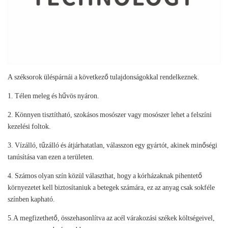
A széksorok üléspárnái a következő tulajdonságokkal rendelkeznek.
1. Télen meleg és hűvös nyáron.
2. Könnyen tisztítható, szokásos mosószer vagy mosószer lehet a felszíni
kezelési foltok.
3. Vízálló, tűzálló és átjárhatatlan, válasszon egy gyártót, akinek minőségi
tanúsítása van ezen a területen.
4. Számos olyan szín közül választhat, hogy a kórházaknak pihentető
környezetet kell biztosítaniuk a betegek számára, ez az anyag csak sokféle
színben kapható.
5.A megfizethető, összehasonlítva az acél várakozási székek költségeivel,