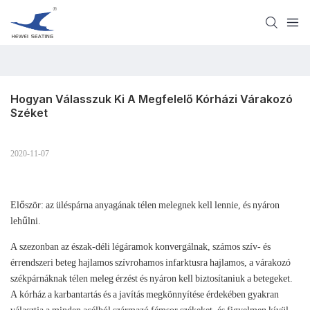
Hogyan Válasszuk Ki A Megfelelő Kórházi Várakozó 
Széket
2020-11-07
Először: az üléspárna anyagának télen melegnek kell lennie, és nyáron
lehűlni.
A szezonban az észak-déli légáramok konvergálnak, számos szív- és
érrendszeri beteg hajlamos szívrohamos infarktusra hajlamos, a várakozó
székpárnáknak télen meleg érzést és nyáron kell biztosítaniuk a betegeket.
A kórház a karbantartás és a javítás megkönnyítése érdekében gyakran