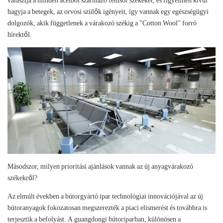
választja a minden acélból származó fémsor székeket, és figyelmen kívül
hagyja a betegek, az orvosi szülők igényeit, így vannak egy egészségügyi
dolgozók, akik függetlenek a várakozó székig a "Cotton Wool" forró
hírektől.
Másodszor, milyen prioritási ajánlások vannak az új anyagvárakozó
székekről?
Az elmúlt években a bútorgyártó ipar technológiai innovációjával az új
bútoranyagok fokozatosan megszerezték a piaci elismerést és továbbra is
terjesztik a befolyást. A guangdongi bútoriparban, különösen a