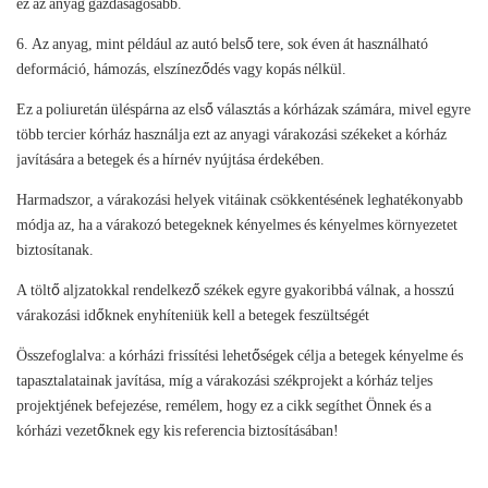
ez az anyag gazdaságosabb.
6. Az anyag, mint például az autó belső tere, sok éven át használható
deformáció, hámozás, elszíneződés vagy kopás nélkül.
Ez a poliuretán üléspárna az első választás a kórházak számára, mivel egyre
több tercier kórház használja ezt az anyagi várakozási székeket a kórház
javítására a betegek és a hírnév nyújtása érdekében.
Harmadszor, a várakozási helyek vitáinak csökkentésének leghatékonyabb
módja az, ha a várakozó betegeknek kényelmes és kényelmes környezetet
biztosítanak.
A töltő aljzatokkal rendelkező székek egyre gyakoribbá válnak, a hosszú
várakozási időknek enyhíteniük kell a betegek feszültségét
Összefoglalva: a kórházi frissítési lehetőségek célja a betegek kényelme és
tapasztalatainak javítása, míg a várakozási székprojekt a kórház teljes
projektjének befejezése, remélem, hogy ez a cikk segíthet Önnek és a
kórházi vezetőknek egy kis referencia biztosításában!