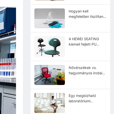
Hogyan kell
megfelelően tisztítani
és fertőtleníteni a
sebészeti székletet?
A HEWEI SEATING
kiemeli fejlett PU
poliuretán integrált
bőrülés-
megoldásainak
teljesítményét,
Nővérszékek vs.
tartósságát és
hagyományos irodai
ápolását.
székek: Mi a
különbség?
Egy megbízható
laboratóriumi
székgyártó
legfontosabb jellemzői