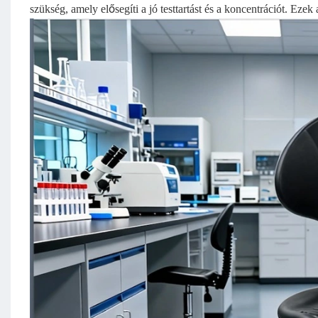
szükség, amely elősegíti a jó testtartást és a koncentrációt. Ezek