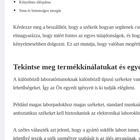
Kényelmes üléspárna
Sima és biztonságos mozgás
Kérdezze meg a beszállítót, hogy a székeik hogyan segítenek csö
elmagyarázza, hogy miért fontos az egyes tulajdonságok, és hog
kényelmesebben dolgozni. Ez azt mutatja, hogy valóban megérti
Tekintse meg termékkínálatukat és egye
A különböző laboratóriumoknak különböző típusú székekre van s
lehetőségeket. Így az Ön egyedi igényeit is ki tudják elégíteni.
Például magas laborpadokhoz magas székeket, standard munkaáll
antisztatikus székeket kell biztosítaniuk az elektronikai laborokh
A széles választék azt jelenti, hogy a gyártó sokféle labort ismer
lehetővé teszik a szék személyre szabását is az ülés anyagának,