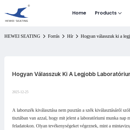
Home
Products
HEWEI SEATING
Forrás
Hír
Hogyan válasszuk ki a leg
Hogyan Válasszuk Ki A Legjobb Laboratóriu
2025-12-25
A laborszék kiválasztása nem pusztán a szék kiválasztásáról szó
tisztában van azzal, hogy mit jelent a laboratóriumi munka nap
feladatokon. Olyan tevékenységeket végeznek, mint a mintavizs