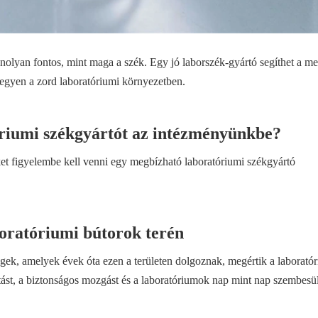
olyan fontos, mint maga a szék. Egy jó laborszék-gyártó segíthet a me
 legyen a zord laboratóriumi környezetben.
óriumi székgyártót az intézményünkbe?
et figyelembe kell venni egy megbízható laboratóriumi székgyártó
boratóriumi bútorok terén
égek, amelyek évek óta ezen a területen dolgoznak, megértik a laborató
artást, a biztonságos mozgást és a laboratóriumok nap mint nap szembesü