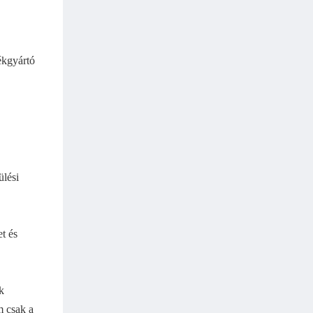
ékgyártó
ülési
t és
k
m csak a