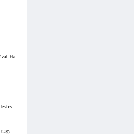
ával. Ha
lést és
t nagy