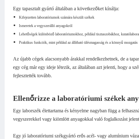
Egy tapasztalt gyártó általában a következőket kínálja:
Kifejezetten laboratóriumok számára készült székek
Ismeretek a vegyszerálló anyagokról
Lehetőségek különböző laboratóriumokhoz, például tisztaszobákhoz, kutatólabor
Praktikus funkciók, mint például az állítható ülésmagasság és a könnyű mozgatás
Az újabb cégek alacsonyabb árakkal rendelkezhetnek, de a tapasz
egy cég már egy ideje létezik, az általában azt jelenti, hogy a sz
fejlesztették tovább.
Ellenőrizze a laboratóriumi székek an
Egy laborszék élettartama és kényelme nagyban függ a felhasznál
vegyszerekkel vagy kiömlött anyagokkal való foglalkozást jele
Egy jó laboratóriumi székgyártó erős acél- vagy alumínium vázat