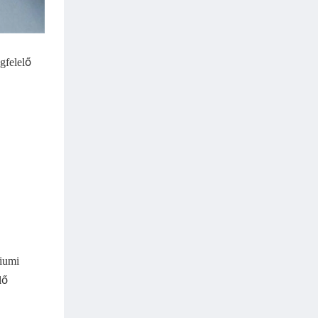
gfelelő
riumi
lő