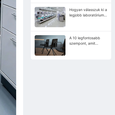
Hogyan válasszuk ki a
legjobb laboratóriumi
szék gyártót?
A 10 legfontosabb
szempont, amit
laboratóriumi szék
vásárlásakor
figyelembe kell venni