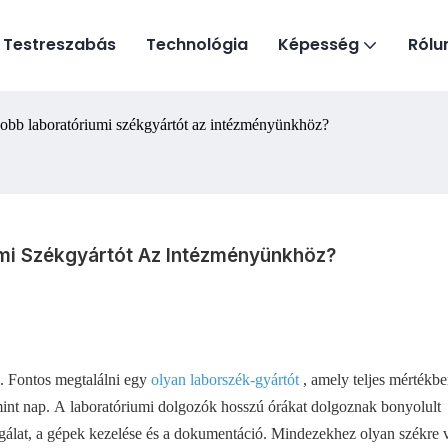
Testreszabás
Technológia
Képesség
Rólu
jobb laboratóriumi székgyártót az intézményünkhöz?
mi Székgyártót Az Intézményünkhöz?
l. Fontos megtalálni egy
olyan laborszék-gyártót
, amely teljes mértékb
 mint nap. A laboratóriumi dolgozók hosszú órákat dolgoznak bonyolult
gálat, a gépek kezelése és a dokumentáció. Mindezekhez olyan székre 