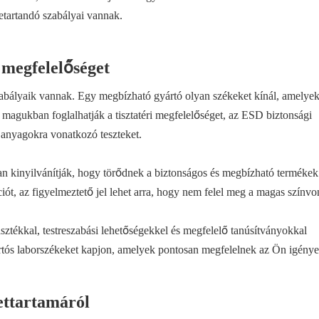
betartandó szabályai vannak.
 megfelelőséget
abályaik vannak. Egy megbízható gyártó olyan székeket kínál, amelye
agukban foglalhatják a tisztatéri megfelelőséget, az ESD biztonsági
 anyagokra vonatkozó teszteket.
tan kinyilvánítják, hogy törődnek a biztonságos és megbízható termékek
ciót, az figyelmeztető jel lehet arra, hogy nem felel meg a magas színvo
sztékkal, testreszabási lehetőségekkel és megfelelő tanúsítványokkal
tartós laborszékeket kapjon, amelyek pontosan megfelelnek az Ön igénye
lettartamáról