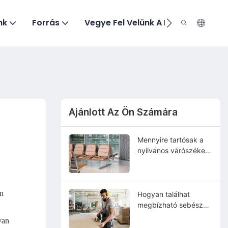
nk
Forrás
Vegye Fel Velünk A Kapcsolatot
Ajánlott Az Ön Számára
Mennyire tartósak a
nyilvános várószékek
a nagy forgalmú
helyeken?
en
Hogyan találhat
megbízható sebészeti
székletgyártót
van
Kínában?