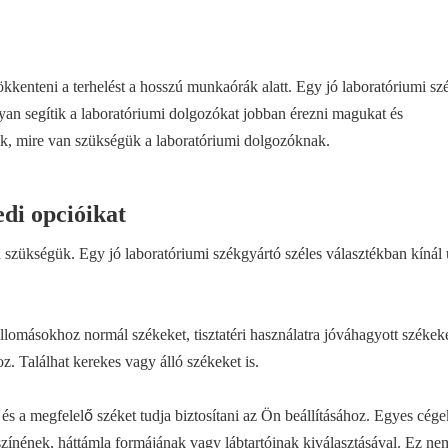
kkenteni a terhelést a hosszú munkaórák alatt. Egy jó laboratóriumi sz
yan segítik a laboratóriumi dolgozókat jobban érezni magukat és
k, mire van szükségük a laboratóriumi dolgozóknak.
di opcióikat
zükségük. Egy jó laboratóriumi székgyártó széles választékban kínál 
omásokhoz normál székeket, tisztatéri használatra jóváhagyott székeke
oz. Találhat kerekes vagy álló székeket is.
, és a megfelelő széket tudja biztosítani az Ön beállításához. Egyes cége
 színének, háttámla formájának vagy lábtartóinak kiválasztásával. Ez ne