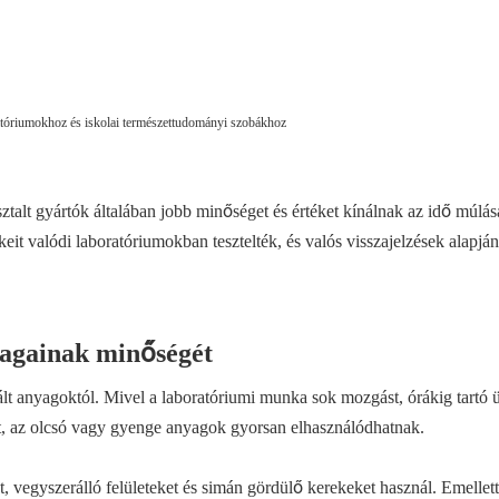
atóriumokhoz és iskolai természettudományi szobákhoz
talt gyártók általában jobb minőséget és értéket kínálnak az idő múlás
ékeit valódi laboratóriumokban tesztelték, és valós visszajelzések alapján
yagainak minőségét
t anyagoktól. Mivel a laboratóriumi munka sok mozgást, órákig tartó ü
nt, az olcsó vagy gyenge anyagok gyorsan elhasználódhatnak.
, vegyszerálló felületeket és simán gördülő kerekeket használ. Emellet