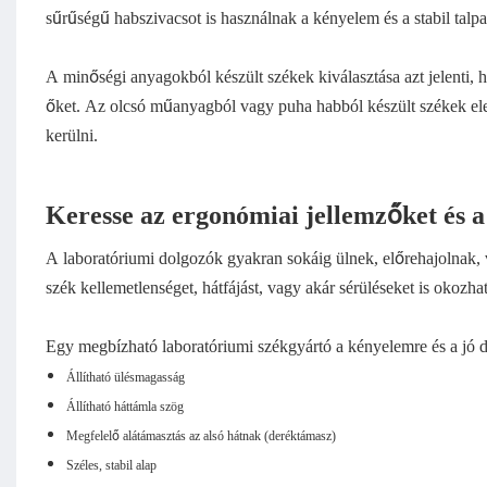
sűrűségű habszivacsot is használnak a kényelem és a stabil talp
A minőségi anyagokból készült székek kiválasztása azt jelenti,
őket. Az olcsó műanyagból vagy puha habból készült székek ele
kerülni.
Keresse az ergonómiai jellemzőket és 
A laboratóriumi dolgozók gyakran sokáig ülnek, előrehajolnak
szék kellemetlenséget, hátfájást, vagy akár sérüléseket is okozhat
Egy megbízható laboratóriumi székgyártó a kényelemre és a jó d
Állítható ülésmagasság
Állítható háttámla szög
Megfelelő alátámasztás az alsó hátnak (deréktámasz)
Széles, stabil alap