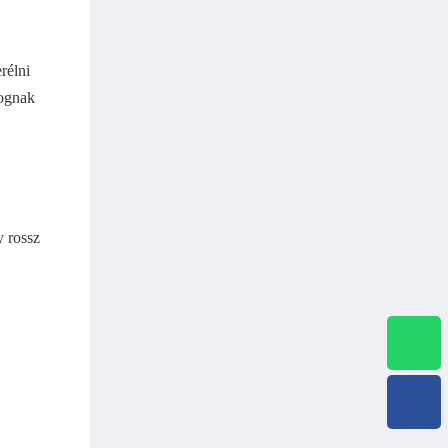
rélni
fognak
 rossz