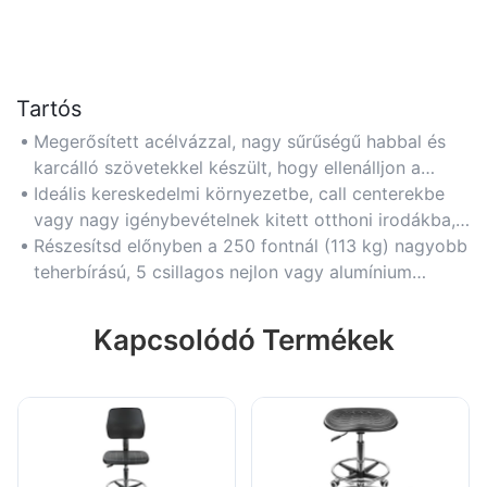
Tartós
Megerősített acélvázzal, nagy sűrűségű habbal és
karcálló szövetekkel készült, hogy ellenálljon a
mindennapi kopásnak és évekig megőrzi szerkezeti
Ideális kereskedelmi környezetbe, call centerekbe
integritását.
vagy nagy igénybevételnek kitett otthoni irodákba,
ahol a székek állandó terhelésnek vannak kitéve, és
Részesítsd előnyben a 250 fontnál (113 kg) nagyobb
hosszú távú megbízhatóságot igényelnek.
teherbírású, 5 csillagos nejlon vagy alumínium
talppal rendelkező, és a tartósság érdekében 5+ év
garanciával rendelkező székeket.
Kapcsolódó Termékek