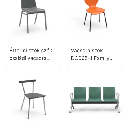
stúdióhasználathoz
Éttermi szék szék
Vacsora szék
családi vacsora
DC065-1 Family
Hotel DC034-3
Restaurant Hotel
Testreszabott
OEM ODM
ömlesztett Buy
testreszabott
Hewei
HEWEI