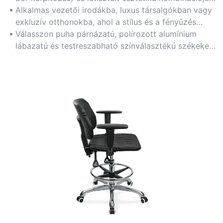
növeli a munkaterület eleganciáját, miközben
Alkalmas vezetői irodákba, luxus társalgókban vagy
biztosítja a kényelmes viseletet.
exkluzív otthonokba, ahol a stílus és a fényűzés
ugyanolyan fontos, mint a funkcionalitás.
Válasszon puha párnázatú, polírozott alumínium
lábazatú és testreszabható színválasztékú székeket,
hogy illeszkedjenek az exkluzív belsőépítészeti
megoldásokhoz.