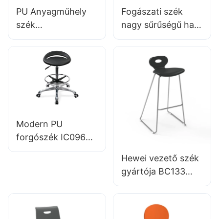
laboratóriumi
PU Anyagműhely
Fogászati ​​szék
tervezés
szék
nagy sűrűségű hab
testreszabható
ülésen forgó
nejlon krómozott
háttámla támogató
alumínium lábbetét
kórház & Klinika
IC007 személyre
használat
szabott Hewei
Modern PU
forgószék IC096
Magasság
Hewei vezető szék
beállítása Állítható
gyártója BC133
lábgyűrű & 5-
középső szintű
csillagos alap |
orvosi székek.
Tökéletes az Office
&