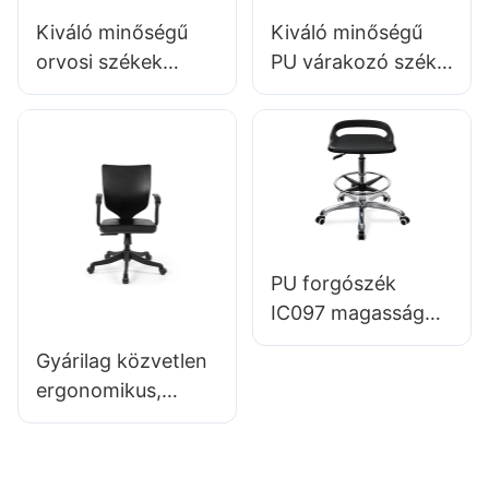
Kiváló minőségű
Kiváló minőségű
orvosi székek
PU várakozó szék
DC135-1 az
alumínium OEM
egészségügyi
klinika székek
szakemberek
LC099 gyártó
számára
HEWEI
ömlesztett vásárlás
Hewei
PU forgószék
IC097 magasság
beállítással stabil 5-
Gyárilag közvetlen
csillagos bázis
ergonomikus,
tökéletes az irodai
öntött PU habból
stúdióhoz
készült irodai szék
IC091 HEWEI ÜLÉS