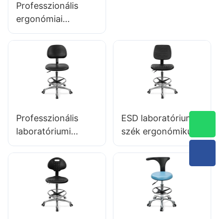
Professzionális
állítható PU ülés
ergonómiai
IC050 Lumbar
forgószék IC142
Támogató
PU háttámlával &
Magasság-vezérlés
kartámaszok
5 csillagos
állítható lábgyűrű &
alumínium alap az
5-csillagos bázis a
Office/Lab számára
laboratóriumokhoz
Professzionális
ESD laboratóriumi
laboratóriumi
szék ergonómikus
ergonómikus szék
PU háttámla
PU háttámla
kialakítás 5
támogatás 360 °
csillagos alumínium
Swivel stabil 5-
alap a kibővített
csillagos alap
laboratóriumi
tudományosan
munkához