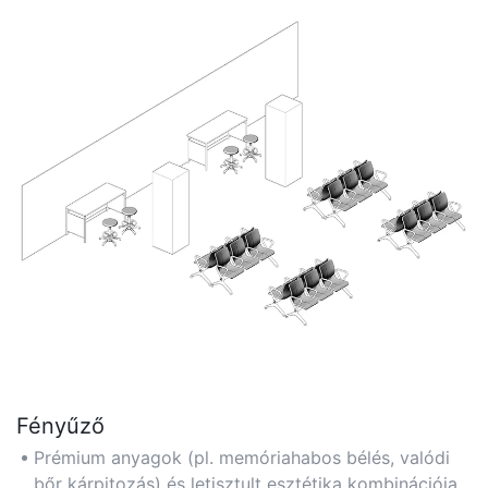
Fényűző
Prémium anyagok (pl. memóriahabos bélés, valódi
bőr kárpitozás) és letisztult esztétika kombinációja