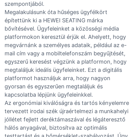
szempontjából.
Megalakulásunk óta hűséges ügyfélkört
építettünk ki a HEWEI SEATING márka
bővítésével. Ügyfeleinket a közösségi média
platformokon keresztül érjük el. Ahelyett, hogy
megvárnánk a személyes adataik, például az e-
mail cím vagy a mobiltelefonszám begyűjtését,
egyszerű keresést végzünk a platformon, hogy
megtaláljuk ideális ügyfeleinket. Ezt a digitális
platformot használjuk arra, hogy nagyon
gyorsan és egyszerűen megtaláljuk és
kapcsolatba lépjünk ügyfeleinkkel.
Az ergonómiai kiválóságra és tartós kényelemre
tervezett irodai szék újraértelmezi a munkahelyi
jóllétet fejlett deréktámaszával és légáteresztő
hálós anyagával, biztosítva az optimális
testtartást és a hőmérséklet-szabályozást. Úgy