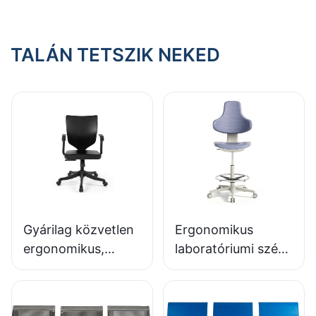
TALÁN TETSZIK NEKED
Gyárilag közvetlen
Ergonomikus
ergonomikus,
laboratóriumi szék,
öntött PU habból
tartós PU hab,
készült irodai szék
LD13, HEWEI ülés
IC091 HEWEI ÜLÉS