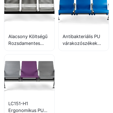
Alacsony Költségű
Antibakteriális PU
Rozsdamentes
várakozószékek
Várakozószék
LC152 alumínium
LC153-H1
talppal
Tökéletes
várakozózónákhoz
Különböző
Közterekbe
LC151-H1
Ergonomikus PU