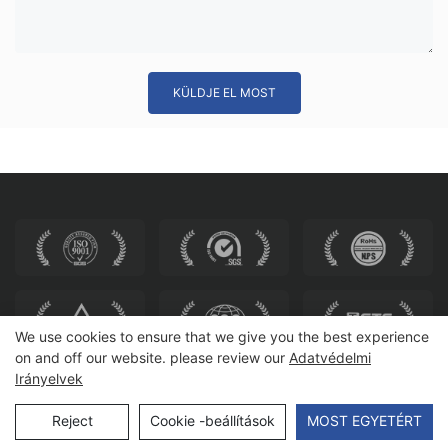
KÜLDJE EL MOST
We use cookies to ensure that we give you the best experience
on and off our website. please review our
Adatvédelmi
Irányelvek
Szerzői jog © 2025 HEWEI ÜLŐBÍRÓSÁG |
Oldaltérkép
Reject
Cookie -beállítások
MOST EGYETÉRT