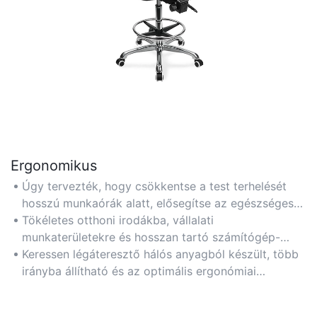
Ergonomikus
Úgy tervezték, hogy csökkentse a test terhelését
hosszú munkaórák alatt, elősegítse az egészséges
testtartást és minimalizálja a mozgásszervi
Tökéletes otthoni irodákba, vállalati
problémák kockázatát. Ideális azoknak a
munkaterületekre és hosszan tartó számítógép-
felhasználóknak, akik az egészségre összpontosító
használathoz. Az olyan funkciók, mint az állítható
Keressen légáteresztő hálós anyagból készült, több
ülésmegoldásokat helyezik előtérbe.
deréktámasz és a karfák, személyre szabott
irányba állítható és az optimális ergonómiai
kényelmet biztosítanak.
megfelelőség érdekében olyan székeket, amelyek
rendelkeznek például a BIFMA tanúsítványaival.