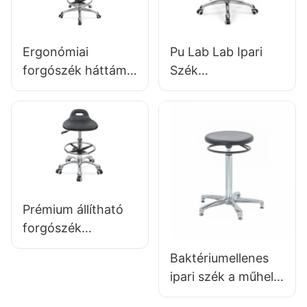
Ergonómiai
Pu Lab Lab Ipari
forgószék háttámla
Szék
intergaval hab
kutatóintézetekhez
üléssel & ESD
IC008
Science Lab
Testreszabott
székletmagasság-
ömlesztett vásárlás
állítható lábgyűrű &
Hewei
Alumínium 5-
csillagos bázis
Prémium állítható
laboratóriumokhoz
forgószék
& Tisztítószobák
fogantyúval,
Baktériumellenes
interga-hab ülés &
ipari szék a műhely
PU Lab széklet
összeszerelő
kialakítás