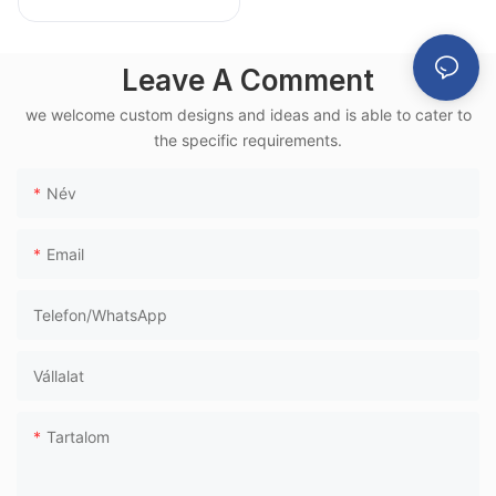
repülőtéri
várószék,
Leave A Comment
alumínium vázzal,
nagysebességű
we welcome custom designs and ideas and is able to cater to
vasúti
the specific requirements.
terminálokhoz
Név
Email
Telefon/WhatsApp
Vállalat
Tartalom