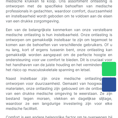
medische krukken te koop. Ons assortiment ontlasting is
ontworpen met de specifieke behoeften van medische
professionals in gedachten, waardoor comfort, duurzaamheid
en instelbaarheid wordt geboden om te voldoen aan de eisen
van een drukke zorgomgeving.
Een van de belangrijkste kenmerken van onze verstelbare
medische ontlasting is hun instelbaarheid. Onze ontlasting is
ontworpen om gemakkelijk instelbaar te zijn om tegemoet te
komen aan de behoeften van verschillende gebruikers. Of u
nu lang, kort of ergens tussenin bent, onze ontlasting kan
gemakkelijk worden aangepast om de perfecte hoogte en
ondersteuning voor uw comfort te bieden. Dit is cruciaal voor
het handhaven van de juiste houding en het verminderen van
het risico op musculoskeletale spanning en letsel.
Naast instelbaar zijn onze medische ontlasting ook
ontworpen voor duurzaamheid. Gemaakt van hoogwaardige
materialen, onze ontlasting zijn gebouwd om de ontberingen
van een drukke medische omgeving te weerstaan. Ze zijn
bestand tegen morsen, vlekken en dagelijkse slijtage,
waardoor ze een langdurige investering zijn voor elke
medische faciliteit.
Comfort is een andere belangrijke factor om te overwegen bij