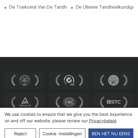
De Toekomst Van De Tandheelkunde: Gepersonaliseerde Mod
De Ultieme Tandheelkundige E
We use cookies to ensure that we give you the best experience
on and off our website. please review our
Privacybeleid
Copyright © 2026 HEWEI ZITTEN |
Sitemap
Reject
Cookie -instellingen
BEN HET NU EENS