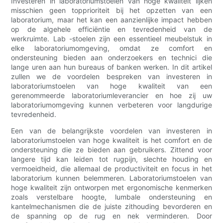
Investeren in laboratoriumstoelen van hoge kwaliteit lijken
misschien geen topprioriteit bij het opzetten van een
laboratorium, maar het kan een aanzienlijke impact hebben
op de algehele efficiëntie en tevredenheid van de
werkruimte. Lab -stoelen zijn een essentieel meubelstuk in
elke laboratoriumomgeving, omdat ze comfort en
ondersteuning bieden aan onderzoekers en technici die
lange uren aan hun bureaus of banken werken. In dit artikel
zullen we de voordelen bespreken van investeren in
laboratoriumstoelen van hoge kwaliteit van een
gerenommeerde laboratoriumleverancier en hoe zij uw
laboratoriumomgeving kunnen verbeteren voor langdurige
tevredenheid.
Een van de belangrijkste voordelen van investeren in
laboratoriumstoelen van hoge kwaliteit is het comfort en de
ondersteuning die ze bieden aan gebruikers. Zittend voor
langere tijd kan leiden tot rugpijn, slechte houding en
vermoeidheid, die allemaal de productiviteit en focus in het
laboratorium kunnen belemmeren. Laboratoriumstoelen van
hoge kwaliteit zijn ontworpen met ergonomische kenmerken
zoals verstelbare hoogte, lumbale ondersteuning en
kantelmechanismen die de juiste zithouding bevorderen en
de spanning op de rug en nek verminderen. Door