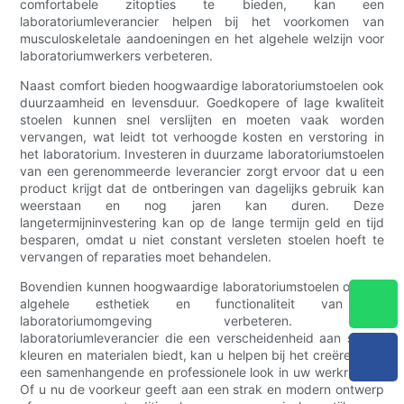
comfortabele zitopties te bieden, kan een
laboratoriumleverancier helpen bij het voorkomen van
musculoskeletale aandoeningen en het algehele welzijn voor
laboratoriumwerkers verbeteren.
Naast comfort bieden hoogwaardige laboratoriumstoelen ook
duurzaamheid en levensduur. Goedkopere of lage kwaliteit
stoelen kunnen snel verslijten en moeten vaak worden
vervangen, wat leidt tot verhoogde kosten en verstoring in
het laboratorium. Investeren in duurzame laboratoriumstoelen
van een gerenommeerde leverancier zorgt ervoor dat u een
product krijgt dat de ontberingen van dagelijks gebruik kan
weerstaan ​​en nog jaren kan duren. Deze
langetermijninvestering kan op de lange termijn geld en tijd
besparen, omdat u niet constant versleten stoelen hoeft te
vervangen of reparaties moet behandelen.
Bovendien kunnen hoogwaardige laboratoriumstoelen ook de
algehele esthetiek en functionaliteit van de
laboratoriumomgeving verbeteren. Een
laboratoriumleverancier die een verscheidenheid aan stijlen,
kleuren en materialen biedt, kan u helpen bij het creëren van
een samenhangende en professionele look in uw werkruimte.
Of u nu de voorkeur geeft aan een strak en modern ontwerp