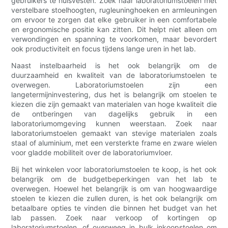
gebruikers te huisvesten. Zoek naar laboratoriumstoelen met
verstelbare stoelhoogten, rugleuninghoeken en armleuningen
om ervoor te zorgen dat elke gebruiker in een comfortabele
en ergonomische positie kan zitten. Dit helpt niet alleen om
verwondingen en spanning te voorkomen, maar bevordert
ook productiviteit en focus tijdens lange uren in het lab.
Naast instelbaarheid is het ook belangrijk om de
duurzaamheid en kwaliteit van de laboratoriumstoelen te
overwegen. Laboratoriumstoelen zijn een
langetermijninvestering, dus het is belangrijk om stoelen te
kiezen die zijn gemaakt van materialen van hoge kwaliteit die
de ontberingen van dagelijks gebruik in een
laboratoriumomgeving kunnen weerstaan. Zoek naar
laboratoriumstoelen gemaakt van stevige materialen zoals
staal of aluminium, met een versterkte frame en zware wielen
voor gladde mobiliteit over de laboratoriumvloer.
Bij het winkelen voor laboratoriumstoelen te koop, is het ook
belangrijk om de budgetbeperkingen van het lab te
overwegen. Hoewel het belangrijk is om van hoogwaardige
stoelen te kiezen die zullen duren, is het ook belangrijk om
betaalbare opties te vinden die binnen het budget van het
lab passen. Zoek naar verkoop of kortingen op
laboratoriumstoelen, of overweeg in bulk inkoopstoelen om