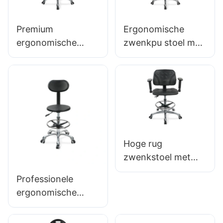
Hoogte-verstelbare
voor stabiliteit voor
voetring &
workshop
Premium
Ergonomische
verchroomde 5-
ergonomische
zwenkpu stoel met
sterrenbasis voor
draaistoel Ic027
rugleuning &
ultieme comfort
met verstelbare
integrale
IC011
PU-rugleuning, in
schuimstoel in
hoogte verstelbare
hoogte verstelbare
zitting en
voetring &
aluminium 5-
aluminium 5-
sterrenbasis voor
sterrenbasis voor
Hoge rug
laboratoria/kantore
laboratoria/cleanro
zwenkstoel met
n
oms
armleuningen
Professionele
verstelbare PU-
ergonomische
stoel IC050
swivel stoel IC142
Lumbale
met PU-rugleuning