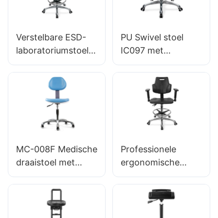
Lab Lab-ontlasting
voetring & Nylon 5-
Ontwerp Hoogte-
sterrenbasis voor
verstelbare
cleanrooms
Verstelbare ESD-
PU Swivel stoel
voetring &
laboratoria Hewei
laboratoriumstoel
IC097 met
verchroomde 5-
Ic022 met
hoogteaanpassing
sterrenbasis voor
rugleuning,
stabiel 5-
ultieme comfort
hoogteregeling en
sterrenbasis
gaslift. Basisopties
perfect voor
voor statisch
kantoorstudio
gevoelige
omgevingen.
MC-008F Medische
Professionele
draaistoel met
ergonomische
optimale
draaistoel met PU-
lendensteun, 360°
rugleuning en
in hoogte
armleuningen,
verstelbaar voor
verstelbare