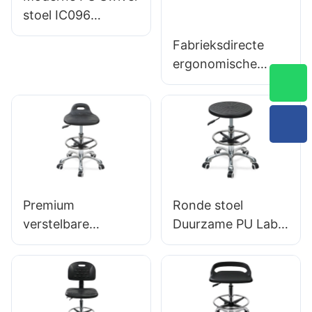
stoel IC096
Hoogte-aanpassing
Fabrieksdirecte
Verstelbare
ergonomische
voetring & 5-
bureaustoel met
sterrenbasis |
gegoten PU-
Perfect voor Office
schuim IC091
& Studio -gebruik
HEWEI SEATING
Premium
Ronde stoel
verstelbare
Duurzame PU Lab-
branche stoel met
ontlasting IC013
handgreep,
met integrale
intergale
schuimstoel
schuimstoel & PU
Hoogte verstelbare