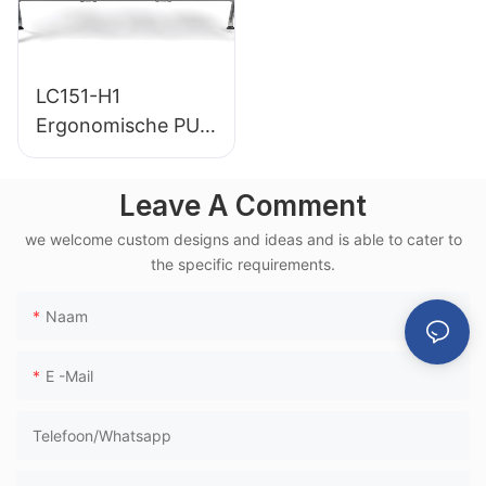
LC151-H1
Ergonomische PU-
wachtstoel op
luchthavens met
Leave A Comment
aluminium frame
we welcome custom designs and ideas and is able to cater to
voor gebruik in
the specific requirements.
hogesnelheidstrein
terminals
Naam
E -mail
Telefoon/whatsapp