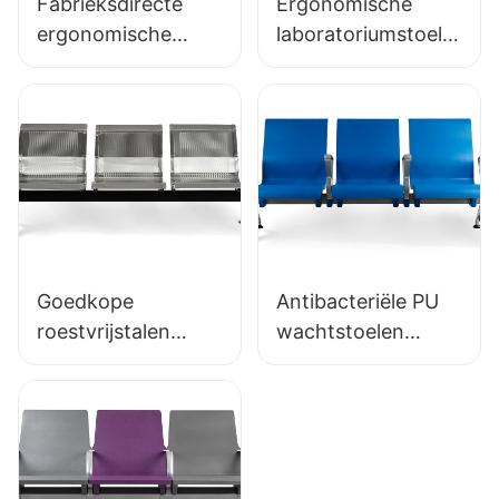
Fabrieksdirecte
Ergonomische
ergonomische
laboratoriumstoel
bureaustoel met
met duurzaam PU-
gegoten PU-
schuim LD13
schuim IC091
HEWEI SEATING
HEWEI SEATING
Goedkope
Antibacteriële PU
roestvrijstalen
wachtstoelen
wachtstoel LC153-
LC152 Aluminium
H1, perfect voor
basis voor
verschillende
wachtzones
openbare ruimtes