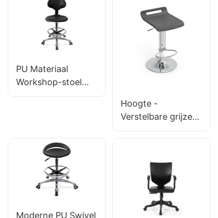
ondersteuningshoo
& armleuningen
gte Controle 5-
verstelbare
sterren
voetring & 5-
aluminiumbasis
sterrenbasis voor
voor
laboratoria
kantoor/laboratoriu
PU Materiaal
m
Workshop-stoel
met aanpasbare
Hoogte -
nylon verchroomde
Verstelbare grijze
aluminium
barkruk BC095 met
Footbase IC007
handgreep voor
Personaliseerde
commerciële
HEWei
ruimtes
gepersonaliseerde
fabrikant Hewei
Moderne PU Swivel