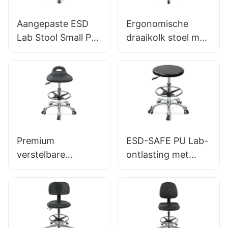
Aangepaste ESD
Ergonomische
Lab Stool Small PU-
draaikolk stoel met
stoel Verstelbare
rugleuning
hoogte & 5-
intergale
sterrenbasis voor
schuimstoel & ESD
laboratorium IC003
Science Lab-kruk
met hoogte-
verstelbare
voetring &
Premium
ESD-SAFE PU Lab-
Aluminium 5-
verstelbare
ontlasting met
sterrenbasis voor
zwenkstoel met
gaslift &
laboratoria &
handgreep,
Voetringhoogte
Cleanrooms
intergale
AANPASSING
schuimstoel & PU
ALUMINIUM
Lab Lab-ontlasting
Vijfsterrenbasis