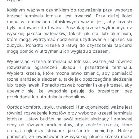
Kolejnym ważnym czynnikiem do rozważenia przy wyborze
krzeseł terminalu lotniska jest trwałość. Przy dużej ilości
ruchu w terminalach lotniskowych ważne jest, aby krzesła
były budowane do trwania. Poszukaj krzeseł wykonanych z
wysokiej jakości materiałów, takich jak stal lub aluminium,
które mogą wytrzymać codzienne użytkowanie i oprzeć się
zużyciu. Ponadto krzesła z łatwą do czyszczenia tapicerki
mogą pomóc w utrzymaniu ich wyglądu z czasem.
Wybierając krzesła terminalu na lotnisku, ważne jest również
rozważenie ograniczeń układu i przestrzeni terminalu.
Wybierz krzesła, które można łatwo zmienić, aby pomieścić
różne aranżacje siedzenia, takie jak poszczególne siedzenia
lub rzędy ławek. Ponadto rozważ rozmiar i skalę krzeseł, aby
upewnić się, że wygodnie pasują do przestrzeni bez
przeludania lub utrudniania chodników.
Oprócz komfortu, stylu, trwałości i funkcjonalności ważne jest
również rozważenie kosztów przy wyborze krzeseł terminalu
lotniska. Ustaw budżet na swój projekt siedzący i porównaj
ceny od różnych producentów, aby znaleźć krzesła, które
oferują najlepszy stosunek jakości do pieniędzy. Należy
pamiętać, że inwestowanie w wysokiej jakości krzesła może