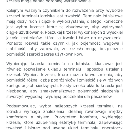
krzesła mogą nadać odrobinę wyrafinowania.
Kolejnym ważnym czynnikiem do rozważenia przy wyborze
krzeseł terminalu lotniska jest trwałość. Terminale lotniskowe
mają duży ruch i ciężkie wykorzystanie, dlatego konieczne
jest wybór krzeseł, które są zbudowane, aby wytrzymać
ciągłe użytkowanie. Poszukaj krzeseł wykonanych z wysokiej
jakości materiałów, które są trwałe i łatwe do czyszczenia.
Ponadto rozważ takie czynniki, jak pojemność wagowa i
stabilność, aby zapewnić, że krzesła mogą bezpiecznie
pomieścić szeroki zakres użytkowników.
Wybierając krzesła terminalu na lotnisku, kluczowe jest
również rozważenie układu terminalu i sposobu ustalenia
krzeseł. Wybierz krzesła, które można łatwo zmienić, aby
pomieścić różną liczbę podróżników i zmieścić się w różnych
konfiguracjach siedzących. Elastyczność układu krzesła jest
niezbędna, aby zmaksymalizować pojemność siedzenia i
stworzyć wygodną i wydajną poczekalni dla pasażerów.
Podsumowując, wybór najlepszych krzeseł terminalu na
lotnisku wymaga znalezienia idealnej równowagi między
komfortem a stylem. Priorytetem komfortu, wybierając
krzesła, które uzupełniają estetykę terminala, zapewniając
trwałość i biorąc pod uwagę układ terminalu, operatorzy