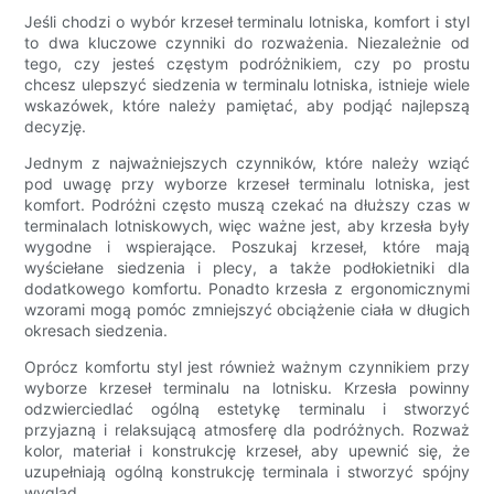
Jeśli chodzi o wybór krzeseł terminalu lotniska, komfort i styl
to dwa kluczowe czynniki do rozważenia. Niezależnie od
tego, czy jesteś częstym podróżnikiem, czy po prostu
chcesz ulepszyć siedzenia w terminalu lotniska, istnieje wiele
wskazówek, które należy pamiętać, aby podjąć najlepszą
decyzję.
Jednym z najważniejszych czynników, które należy wziąć
pod uwagę przy wyborze krzeseł terminalu lotniska, jest
komfort. Podróżni często muszą czekać na dłuższy czas w
terminalach lotniskowych, więc ważne jest, aby krzesła były
wygodne i wspierające. Poszukaj krzeseł, które mają
wyściełane siedzenia i plecy, a także podłokietniki dla
dodatkowego komfortu. Ponadto krzesła z ergonomicznymi
wzorami mogą pomóc zmniejszyć obciążenie ciała w długich
okresach siedzenia.
Oprócz komfortu styl jest również ważnym czynnikiem przy
wyborze krzeseł terminalu na lotnisku. Krzesła powinny
odzwierciedlać ogólną estetykę terminalu i stworzyć
przyjazną i relaksującą atmosferę dla podróżnych. Rozważ
kolor, materiał i konstrukcję krzeseł, aby upewnić się, że
uzupełniają ogólną konstrukcję terminala i stworzyć spójny
wygląd.