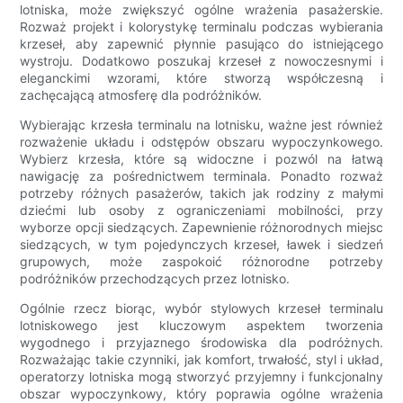
lotniska, może zwiększyć ogólne wrażenia pasażerskie.
Rozważ projekt i kolorystykę terminalu podczas wybierania
krzeseł, aby zapewnić płynnie pasująco do istniejącego
wystroju. Dodatkowo poszukaj krzeseł z nowoczesnymi i
eleganckimi wzorami, które stworzą współczesną i
zachęcającą atmosferę dla podróżników.
Wybierając krzesła terminalu na lotnisku, ważne jest również
rozważenie układu i odstępów obszaru wypoczynkowego.
Wybierz krzesła, które są widoczne i pozwól na łatwą
nawigację za pośrednictwem terminala. Ponadto rozważ
potrzeby różnych pasażerów, takich jak rodziny z małymi
dziećmi lub osoby z ograniczeniami mobilności, przy
wyborze opcji siedzących. Zapewnienie różnorodnych miejsc
siedzących, w tym pojedynczych krzeseł, ławek i siedzeń
grupowych, może zaspokoić różnorodne potrzeby
podróżników przechodzących przez lotnisko.
Ogólnie rzecz biorąc, wybór stylowych krzeseł terminalu
lotniskowego jest kluczowym aspektem tworzenia
wygodnego i przyjaznego środowiska dla podróżnych.
Rozważając takie czynniki, jak komfort, trwałość, styl i układ,
operatorzy lotniska mogą stworzyć przyjemny i funkcjonalny
obszar wypoczynkowy, który poprawia ogólne wrażenia