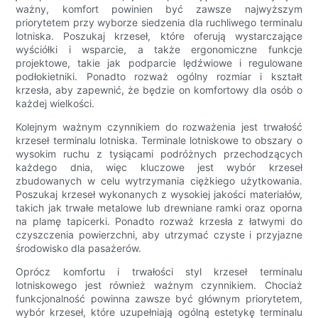
ważny, komfort powinien być zawsze najwyższym
priorytetem przy wyborze siedzenia dla ruchliwego terminalu
lotniska. Poszukaj krzeseł, które oferują wystarczające
wyściółki i wsparcie, a także ergonomiczne funkcje
projektowe, takie jak podparcie lędźwiowe i regulowane
podłokietniki. Ponadto rozważ ogólny rozmiar i kształt
krzesła, aby zapewnić, że będzie on komfortowy dla osób o
każdej wielkości.
Kolejnym ważnym czynnikiem do rozważenia jest trwałość
krzeseł terminalu lotniska. Terminale lotniskowe to obszary o
wysokim ruchu z tysiącami podróżnych przechodzących
każdego dnia, więc kluczowe jest wybór krzeseł
zbudowanych w celu wytrzymania ciężkiego użytkowania.
Poszukaj krzeseł wykonanych z wysokiej jakości materiałów,
takich jak trwałe metalowe lub drewniane ramki oraz oporna
na plamę tapicerki. Ponadto rozważ krzesła z łatwymi do
czyszczenia powierzchni, aby utrzymać czyste i przyjazne
środowisko dla pasażerów.
Oprócz komfortu i trwałości styl krzeseł terminalu
lotniskowego jest również ważnym czynnikiem. Chociaż
funkcjonalność powinna zawsze być głównym priorytetem,
wybór krzeseł, które uzupełniają ogólną estetykę terminalu