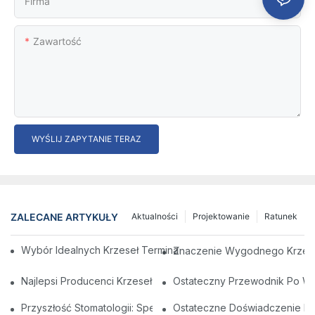
Firma
Zawartość
WYŚLIJ ZAPYTANIE TERAZ
ZALECANE ARTYKUŁY
Aktualności
Projektowanie
Ratunek
Wybór Idealnych Krzeseł Terminali Na Lotnisku Dla Wygody I
Znaczenie Wygodnego Krzesła
Najlepsi Producenci Krzeseł Dentystycznych W Chinach: Innow
Ostateczny Przewodnik Po Wyb
Przyszłość Stomatologii: Spersonalizowane Nowoczesne Krze
Ostateczne Doświadczenie Den