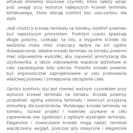
artykule omówimy kluczowe czynniki, które należy wziąć
pod uwagę przy wyborze najlepszych krzeseł terminalu
lotniskowego, które oferują komfort bez uszczerbku dla
stylu.
Jeśli chodzi o krzesła terminalu na lotnisku, komfort powinien
być najwyższym priorytetem. Podróżni często spędzają
długie godziny, czekając na loty, a wygodne krzesło do
siedzenia może mieć znaczący wpływ na ich ogólne
doświadczenie. Idealne krzesło terminalu na lotnisku powinno
mieć odpowiednie wyściółki, aby zapewnić amortyzację dla
użytkownika, a także odpowiednie wsparcie lędźwiowe w
celu zapobiegania bólu pleców. Ponadto krzesło powinno
być ergonomicznie zaprojektowane w celu promowania
właściwej postawy i zmniejszenia obciążenia ciała.
Oprócz komfortu styl jest również ważnym czynnikiem przy
wyborze krzeseł terminalu na lotnisku. Krzesła powinny
uzupełniać ogólną estetykę terminalu i stworzyć przyjazną
atmosferę dla podróżników. Wybierając krzesła terminalu na
lotnisku, rozważ projekt i materiały używane w celu
zapewnienia one zgodności z ogólnym wystrojem terminalu.
Eleganckie i nowoczesne krzesła mogą nadać terminali
współczesny wygląd, podczas gdy klasyczne i eleganckie