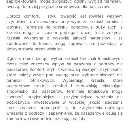
zaprojektowane, mogą zwiększyć ogólny wygląd terminalu,
tworząc bardziej przyjazne środowisko dla pasażerów.
Oprócz komfortu i stylu, trwałość jest również ważnym
czynnikiem do rozważenia przy wyborze krzeseł terminalu
lotniska. Terminale na lotnisku odnotowują duży ruch, a
krzesła mogą z czasem podlegać dużej ilości zużycia.
Krzesła wykonane z wysokiej jakości materiałów i są
zbudowane do końca, mogą zapewnić, że pozostają w
dobrym stanie przez wiele lat.
Ogólnie rzecz biorąc, wybór krzeseł terminali lotniskowych
może mieć znaczący wpływ na wrażenia z podróży dla
pasażerów. Komfort, styl i trwałość są ważnymi czynnikami,
które należy wziąć pod uwagę przy wyborze siedzeń dla
terminali lotniskowych. Wybierając krzesła, które
priorytetowo traktują komfort i zapewniają relaksujące
środowisko dla pasażerów, terminale lotniskowe mogą
stworzyć przyjemniejsze i przyjemniejsze wrażenia dla
podróżnych. Inwestowanie w wysokiej jakości siedzenia
może znacznie przyczynić się do zwiększenia ogólnego
wrażenia z podróży i zapewnienie, że pasażerowie czują się
komfortowo i swobodnie, czekając na loty.