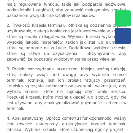
mają regulowane funkcje, takie jak podparcie lędźwiowe,
podłokietniki i zagłówki, aby zapewnić maksymalny komfort
pasażerom wszystkich kształtów i rozmiarów.
2. Trwałość: Krzesła terminalu lotniska są codziennie ciężkie
użytkowanie, dlatego konieczne jest inwestowanie w krzesła,
które są trwałe i długotrwałe. Wybierz krzesła wykonane z
wysokiej jakości materiałów, takich jak stal lub aluminium,
które są odporne na zużycie. Dodatkowo wybierz krzesła,
które są łatwe do czyszczenia i utrzymywanie, aby
zapewnić, że pozostają w dobrym stanie przez wiele lat.
3. Projekt oszczędzania przestrzeni: Kolejną ważną funkcją,
którą należy wziąć pod uwagę przy wyborze krzeseł
terminalu lotniska, jest ich projekt ratujący przestrzeń.
Lotniska są często zatłoczone pasażerami i ważne jest, aby
wybrać krzesła, które nie zajmują zbyt wiele miejsca.
Poszukaj krzeseł, które można układać lub złożyć, gdy nie
jest używane, aby zmaksymalizować pojemność siedzenia w
terminalu.
4. Apel estetyczny: Oprócz komfortu i funkcjonalności ważny
jest również estetyczny atrakcyjność krzeseł terminalu
lotniska. Wybierz krzesła, które uzupełniają ogólny projekt i