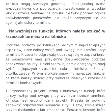
lotniska mogą stworzyć gościnną i funkcjonalną część
wypoczynkową dla podróżnych. Inwestowanie w wysokiej
jakości krzesła terminalu na lotnisku nie tylko poprawi ogólne
doświadczenie pasażerów, ale także przyczyni się do
ogólnej atmosfery terminalu.
- Najważniejsze funkcje, których należy szukać w
krzesłach terminalu na lotnisku
Podczas podróży po lotniskach jednym z najważniejszych
aspektów, które należy wziąć pod uwagę, jest komfort i styl
terminali. Krzesła te odgrywają kluczową rolę w zapewnieniu,
że pasażerowie mają przyjemne doświadczenie podczas
oczekiwania na loty. Dzięki szerokiej gamie dostępnych opcji
wybór najlepszych krzeseł terminalu na lotnisku może być
przytłaczające. W tym artykule omówimy najlepsze funkcje,
na które należy szukać przy wyborze idealnych krzeseł do
terminali lotniskowych.
1. Ergonomiczny projekt: Jedną z kluczowych funkcji, które
należy wziąć pod uwagę przy wyborze krzeseł terminalu
lotniska, jest ergonomiczny projekt. Krzesła te powinny
zapewnić odpowiednie wsparcie z tyłu i szyi, zmniejszając
ryzyko dyskomfortu lub zmęczenia. Poszukaj krzeseł, które