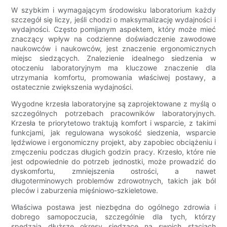
W szybkim i wymagającym środowisku laboratorium każdy
szczegół się liczy, jeśli chodzi o maksymalizację wydajności i
wydajności. Często pomijanym aspektem, który może mieć
znaczący wpływ na codzienne doświadczenie zawodowe
naukowców i naukowców, jest znaczenie ergonomicznych
miejsc siedzących. Znalezienie idealnego siedzenia w
otoczeniu laboratoryjnym ma kluczowe znaczenie dla
utrzymania komfortu, promowania właściwej postawy, a
ostatecznie zwiększenia wydajności.
Wygodne krzesła laboratoryjne są zaprojektowane z myślą o
szczególnych potrzebach pracowników laboratoryjnych.
Krzesła te priorytetowo traktują komfort i wsparcie, z takimi
funkcjami, jak regulowana wysokość siedzenia, wsparcie
lędźwiowe i ergonomiczny projekt, aby zapobiec obciążeniu i
zmęczeniu podczas długich godzin pracy. Krzesło, które nie
jest odpowiednie do potrzeb jednostki, może prowadzić do
dyskomfortu, zmniejszenia ostrości, a nawet
długoterminowych problemów zdrowotnych, takich jak ból
pleców i zaburzenia mięśniowo-szkieletowe.
Właściwa postawa jest niezbędna do ogólnego zdrowia i
dobrego samopoczucia, szczególnie dla tych, którzy
spędzają dłuższe okresy siedzące na swoich stacjach