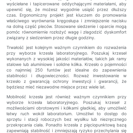
wyściełane i tapicerowane oddychającymi materiałami, aby
upewnić się, że możesz wygodnie usiąść przez dłuższy
czas. Ergonomiczny projekt jest kluczem do promowania
właściwego wyrównania kręgosłupa i zmniejszenie nacisku
na dolną część pleców. Stosowane siedzenie i oparcie mogą
pomóc równomiernie rozłożyć wagę i złagodzić dyskomfort
związany z siedzeniem przez długie godziny.
Trwałość jest kolejnym ważnym czynnikiem do rozważenia
przy wyborze krzesła laboratoryjnego. Poszukaj krzeseł
wykonanych z wysokiej jakości materiałów, takich jak ramy
stalowe lub aluminiowe i solidne kółka. Krzesło o pojemności
co najmniej 250 funtów jest idealne do zapewnienia
stabilności i długowieczności. Rozważ inwestowanie w
krzesło z gwarancją ochrony inwestycji i gwarancji, że
będziesz mieć niezawodne miejsce przez wiele lat.
Mobilność krzesła jest również ważnym czynnikiem przy
wyborze krzesła laboratoryjnego. Poszukaj krzeseł z
możliwościami obrotowymi i kółkami gładkiej, aby umożliwić
łatwy ruch wokół laboratorium. Umożliwi to dostęp do
sprzętu i stacji roboczych bez wysiłku lub niezręcznego
przekręcania ciała. Ponadto krzesła z pięciopunktową bazą
zapewniają stabilność i zmniejszają ryzyko przechylania się