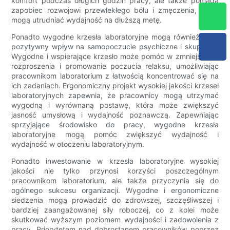
komfort podczas długich godzin pracy, ale także pomaga
zapobiec rozwojowi przewlekłego bólu i zmęczenia, które
mogą utrudniać wydajność na dłuższą metę.
Ponadto wygodne krzesła laboratoryjne mogą również mieć
pozytywny wpływ na samopoczucie psychiczne i skupienie.
Wygodne i wspierające krzesło może pomóc w zmniejszeniu
rozproszenia i promowanie poczucia relaksu, umożliwiając
pracownikom laboratorium z łatwością koncentrować się na
ich zadaniach. Ergonomiczny projekt wysokiej jakości krzeseł
laboratoryjnych zapewnia, że ​​pracownicy mogą utrzymać
wygodną i wyrównaną postawę, która może zwiększyć
jasność umysłową i wydajność poznawczą. Zapewniając
sprzyjające środowisko do pracy, wygodne krzesła
laboratoryjne mogą pomóc zwiększyć wydajność i
wydajność w otoczeniu laboratoryjnym.
Ponadto inwestowanie w krzesła laboratoryjne wysokiej
jakości nie tylko przynosi korzyści poszczególnym
pracownikom laboratorium, ale także przyczynia się do
ogólnego sukcesu organizacji. Wygodne i ergonomiczne
siedzenia mogą prowadzić do zdrowszej, szczęśliwszej i
bardziej zaangażowanej siły roboczej, co z kolei może
skutkować wyższym poziomem wydajności i zadowolenia z
pracy. Priorytetem nad dobrostanem pracowników poprzez