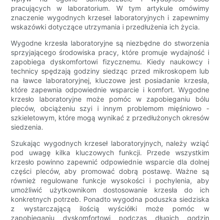
pracujących w laboratorium. W tym artykule omówimy
znaczenie wygodnych krzeseł laboratoryjnych i zapewnimy
wskazówki dotyczące utrzymania i przedłużenia ich życia.
Wygodne krzesła laboratoryjne są niezbędne do stworzenia
sprzyjającego środowiska pracy, które promuje wydajność i
zapobiega dyskomfortowi fizycznemu. Kiedy naukowcy i
technicy spędzają godziny siedząc przed mikroskopem lub
na ławce laboratoryjnej, kluczowe jest posiadanie krzesła,
które zapewnia odpowiednie wsparcie i komfort. Wygodne
krzesło laboratoryjne może pomóc w zapobieganiu bólu
pleców, obciążeniu szyi i innym problemom mięśniowo -
szkieletowym, które mogą wynikać z przedłużonych okresów
siedzenia.
Szukając wygodnych krzeseł laboratoryjnych, należy wziąć
pod uwagę kilka kluczowych funkcji. Przede wszystkim
krzesło powinno zapewnić odpowiednie wsparcie dla dolnej
części pleców, aby promować dobrą postawę. Ważne są
również regulowane funkcje wysokości i pochylenia, aby
umożliwić użytkownikom dostosowanie krzesła do ich
konkretnych potrzeb. Ponadto wygodna poduszka siedziska
z wystarczającą ilością wyściółki może pomóc w
zapobieganiu dyskomfortowi podczas długich godzin