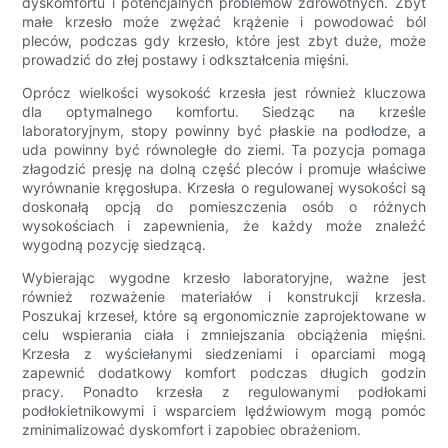
dyskomfortu i potencjalnych problemów zdrowotnych. Zbyt
małe krzesło może zwężać krążenie i powodować ból
pleców, podczas gdy krzesło, które jest zbyt duże, może
prowadzić do złej postawy i odkształcenia mięśni.
Oprócz wielkości wysokość krzesła jest również kluczowa
dla optymalnego komfortu. Siedząc na krześle
laboratoryjnym, stopy powinny być płaskie na podłodze, a
uda powinny być równoległe do ziemi. Ta pozycja pomaga
złagodzić presję na dolną część pleców i promuje właściwe
wyrównanie kręgosłupa. Krzesła o regulowanej wysokości są
doskonałą opcją do pomieszczenia osób o różnych
wysokościach i zapewnienia, że ​​każdy może znaleźć
wygodną pozycję siedzącą.
Wybierając wygodne krzesło laboratoryjne, ważne jest
również rozważenie materiałów i konstrukcji krzesła.
Poszukaj krzeseł, które są ergonomicznie zaprojektowane w
celu wspierania ciała i zmniejszania obciążenia mięśni.
Krzesła z wyściełanymi siedzeniami i oparciami mogą
zapewnić dodatkowy komfort podczas długich godzin
pracy. Ponadto krzesła z regulowanymi podłokami
podłokietnikowymi i wsparciem lędźwiowym mogą pomóc
zminimalizować dyskomfort i zapobiec obrażeniom.