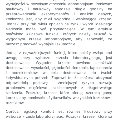
wydajności w dowolnym otoczeniu laboratoryjnym. Ponieważ
naukowcy i naukowcy spędzają długie godziny na
przeprowadzaniu eksperymentów i analizie danych,
konieczne jest, aby mieli wygodne i wspierające krzesło.
Jednak przy tak wielu opcjach na rynku wybór idealnego
siedzenia może być przytłaczające. W tym artykule
omówiono kluczowe funkcje, których należy szukać w
wygodnym krześle laboratoryjnym, aby zapewnić, że
możesz pracować wydajnie i skutecznie.
Jedną z najważniejszych funkcji, które należy wziąć pod
uwagę przy wyborze krzesła laboratoryjnego, jest
dostosowanie. Wygodne krzesło powinno umożliwić
dostosowanie wysokości, głębokości siedzenia, kąta oparcia
i podłokietników w celu dostosowania do twoich
indywidualnych potrzeb. Zapewni to, że możesz utrzymać
odpowiednią postawę i zmniejszyć ryzyko rozwoju
problemów mięśniowo -szkieletowych z długotrwałego
siedzenia. Poszukaj krzeseł, które oferują szeroką gamę
korekt, aby pomieścić użytkowników wszystkich kształtów i
rozmiarów.
Oprócz regulacji komfort jest również kluczowy przy
wyborze krzesła laboratoryjnego. Poszukaj krzeseł, które są