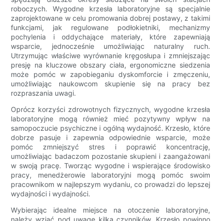
roboczych. Wygodne krzesła laboratoryjne są specjalnie
zaprojektowane w celu promowania dobrej postawy, z takimi
funkcjami, jak regulowane podłokietniki, mechanizmy
pochylenia i oddychające materiały, które zapewniają
wsparcie, jednocześnie umożliwiając naturalny ruch.
Utrzymując właściwe wyrównanie kręgosłupa i zmniejszając
presję na kluczowe obszary ciała, ergonomiczne siedzenia
może pomóc w zapobieganiu dyskomforcie i zmęczeniu,
umożliwiając naukowcom skupienie się na pracy bez
rozpraszania uwagi.
Oprócz korzyści zdrowotnych fizycznych, wygodne krzesła
laboratoryjne mogą również mieć pozytywny wpływ na
samopoczucie psychiczne i ogólną wydajność. Krzesło, które
dobrze pasuje i zapewnia odpowiednie wsparcie, może
pomóc zmniejszyć stres i poprawić koncentrację,
umożliwiając badaczom pozostanie skupieni i zaangażowani
w swoją pracę. Tworząc wygodne i wspierające środowisko
pracy, menedżerowie laboratoryjni mogą pomóc swoim
pracownikom w najlepszym wydaniu, co prowadzi do lepszej
wydajności i wydajności.
Wybierając idealne miejsce na otoczenie laboratoryjne,
należy wziąć pod uwagę kilka czynników. Krzesło powinno