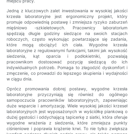
miejscu pracy.
Jedną z kluczowych zalet inwestowania w wysokiej jakości
krzesła laboratoryjne jest ergonomiczny projekt, który
promuje odpowiednią postawę i zmniejsza ryzyko zaburzeń
mięśniowo -szkieletowych. Pracownicy laboratorium
spędzają długie godziny siedzące na swoich stacjach
roboczych, często wykonując powtarzające się zadania,
które mogą obciążyć ich ciała. Wygodne krzesła
laboratoryjne z regulowanymi funkcjami, takimi jak wysokość
siedzenia, kąt oparcia i podłokietniki, pozwalają
pracownikom dostosować pozycję siedzącą do ich
indywidualnych potrzeb. Pomaga to złagodzić dyskomfort i
zmęczenie, co prowadzi do lepszego skupienia i wydajności
w ciągu dnia.
Oprócz promowania dobrej postawy, wygodne krzesła
laboratoryjne przyczyniają się również do ogólnego
samopoczucia pracowników laboratoryjnych, zapewniając
duże wsparcie i amortyzację. Wiele wysokiej jakości krzeseł
laboratoryjnych jest wyposażonych w wyściółkę piankową o
dużej gęstości i oddychającą tapicerkę z siatki, która oferuje
wygodne wrażenia z siedzenia, które zmniejsza punkty
ciśnieniowe i poprawia krążenie krwi. To nie tylko zwiększa