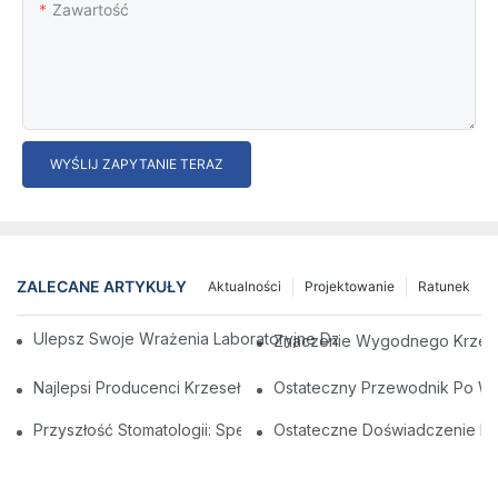
Zawartość
WYŚLIJ ZAPYTANIE TERAZ
ZALECANE ARTYKUŁY
Aktualności
Projektowanie
Ratunek
Ulepsz Swoje Wrażenia Laboratoryjne Dzięki Komfortowym Kr
Znaczenie Wygodnego Krzesła
Najlepsi Producenci Krzeseł Dentystycznych W Chinach: Innow
Ostateczny Przewodnik Po Wyb
Przyszłość Stomatologii: Spersonalizowane Nowoczesne Krze
Ostateczne Doświadczenie Den