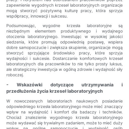
zapewnienie wygodnych krzeseł laboratoryjnych organizacje
mogą stworzyć pozytywną kulturę pracy, która sprzyja
współpracy, innowacji i sukcesu.
Podsumowując, wygodne krzesła laboratoryjne są
niezbędnym elementem produktywnego i wydajnego
otoczenia laboratoryjnego. Inwestując w wysokiej jakości
siedzenia, które promują odpowiednią postawę, wspiera
dobre samopoczucie i zwiększa skupienie, organizacje mogą
stworzyć sprzyjające środowisko pracy, które sprzyja
wydajności i sukcesie. Dostarczanie komfortowych krzeseł
laboratoryjnych dla pracowników to nie tylko prosty luksus,
ale strategiczny inwestycja w ogólną zdrowie i wydajność siły
roboczej.
- Wskazówki dotyczące utrzymywania i
przedłużenia życia krzeseł laboratoryjnych
W nowoczesnych laboratoriach naukowych posiadanie
odpowiedniego krzesła laboratoryjnego może mieć znaczący
wpływ na wydajność i komfort dla badaczy i techników.
Chociaż znalezienie wygodnego krzesła laboratoryjnego
może wydawać się trywialnym zadaniem, może to mieć duży
wpływ na ogólne samopoczucie i wydajność osób