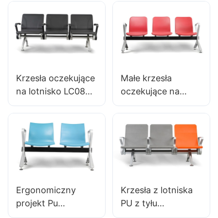
poliuretanu,
do przedłużonej
aluminiowe, OEM,
pracy
krzesła kliniczne
laboratoryjnej
LC099, producent
HEWEI
Krzesła oczekujące
Małe krzesła
na lotnisko LC089
oczekujące na
na poczekalnie na
kliniki & Salony
lotniskach przez
LC056 Factory
Hewei
Bezpośrednie
oszczędności
hewei
Ergonomiczny
Krzesła z lotniska
projekt Pu
PU z tyłu
Oczekiwanie
ergonomiczne