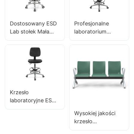
Dostosowany ESD
Profesjonalne
Lab stołek Mała
laboratorium
wysokość gniazda
ergonomiczne
PU & 5-
krzesło PU
gwiazdkowa
Backrest Wsparcie
podstawa do
360 ​​° stabilna
laboratorium IC003
stabilna 5-
gwiazdkowa baza
naukowo
Krzesło
zaprojektowana do
laboratoryjne ESD
laboratorium
ergonomiczny
Wysokiej jakości
projekt plecaku PU
krzesło
5-gwiazdkowy
poczekalniowe z
aluminiowy baza