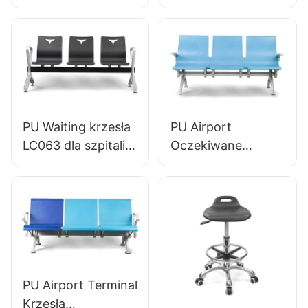
oszczędność
oczekujące LC060
przestrzeni dla
Idealne dla biur
Clinic OEM
dentystycznych
Dostawca Hewei
Factory Hewei
PU Waiting krzesła
PU Airport
LC063 dla szpitali &
Oczekiwane
Kliniki OEM/ODM
krzesła LC068
Hewei
Wygodne
ergonomiczne
siedzenia dla
lotnisk i stacji
kolejowych
producent hewei
PU Airport Terminal
Krzesła