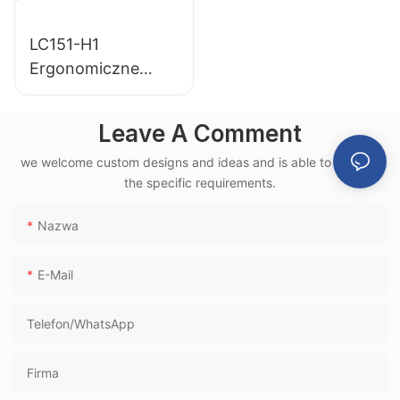
LC151-H1
Ergonomiczne
krzesło poczekalni
na lotnisku z
Leave A Comment
aluminiową ramą
we welcome custom designs and ideas and is able to cater to
PU do użytku w
the specific requirements.
terminalu kolei
dużych prędkości
Nazwa
E-Mail
Telefon/WhatsApp
Firma