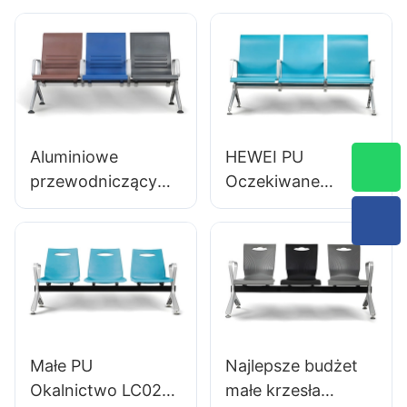
Krzesła LC059 dla
aluminiowe miejsca
klinik & Salony
czekające na
producenta OEM
terminy LC119
Hewei
Hewei
Aluminiowe
HEWEI PU
przewodniczący
Oczekiwane
lotniskowe krzesła
krzesła aluminiowe
OEM Rozwiązania
Ramka LC138
dla lotnisk LC125
Idealna na lotniska
producent Hewei
& obszary o
wysokim ruchu
Małe PU
Najlepsze budżet
Okalnictwo LC028
małe krzesła