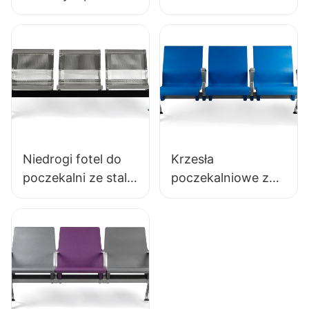
poliuretanowej,
laboratoryjne z
formowany
trwałej pianki
fabrycznie, IC091
poliuretanowej
HEWEI SEATING
LD13 HEWEI
SEATING
Niedrogi fotel do
Krzesła
poczekalni ze stali
poczekalniowe z
nierdzewnej
powłoką
LC153-H1, idealny
antybakteryjną PU
do różnych
LC152 z aluminiową
przestrzeni
podstawą do
publicznych
poczekalni