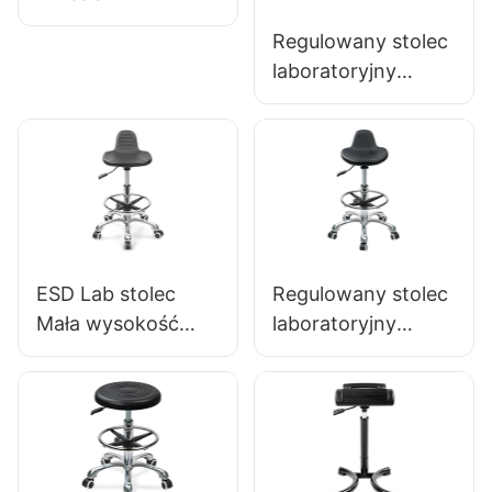
ergonomiczne
Regulowany stolec
aluminiowe
laboratoryjny
siedzenia LC090
poliuretanowy z
Zaprojektowane
chromowym
przez Hewei
pierścieniem stopy
i aluminiową bazą
stóp
przeciwstatyczną
IC001
ESD Lab stolec
Regulowany stolec
Mała wysokość
laboratoryjny
gniazda PU & 5-
poliuretanowy z
gwiazdkowa
chromowym
podstawa do
pierścieniem stopy
laboratorium IC003
i aluminiową bazą
stóp