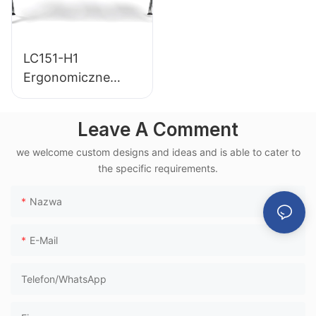
LC151-H1
Ergonomiczne
krzesło poczekalni
na lotnisku z
Leave A Comment
aluminiową ramą
we welcome custom designs and ideas and is able to cater to
PU do użytku w
the specific requirements.
terminalu kolei
dużych prędkości
Nazwa
E-Mail
Telefon/WhatsApp