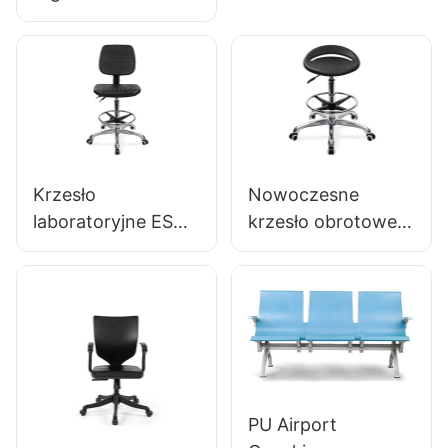
Backrest Wsparcie
szczeń czystych
krzesło obrotowe
360 ​​° stabilna
IC142 z PU
stabilna 5-
Backrest &
gwiazdkowa baza
Podłokietniki
naukowo
regulowane
zaprojektowana do
pierścień stóp & 5-
laboratorium
gwiazdkowy baza
Krzesło
Nowoczesne
dla laboratoriów
laboratoryjne ESD
krzesło obrotowe
ergonomiczny
PU IC096
projekt plecaku PU
REGULACJA
5-gwiazdkowy
WYSOKI
aluminiowy baza
REGULATOWANY
do przedłużonej
PIERŚCIEŃ STOPY
pracy
& 5-gwiazdkowy
laboratoryjnej
podstawa | Idealny
PU Airport
do biura & Użycie