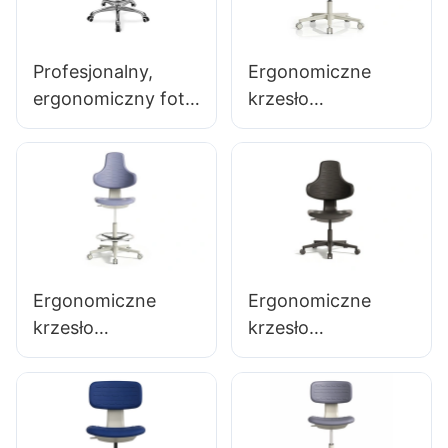
wybór dla klinik i
terminalu kolei
szpitali
dużych prędkości
Profesjonalny,
Ergonomiczne
ergonomiczny fotel
krzesło
obrotowy z
laboratoryjne z
oparciem i
pianki
podłokietnikami z
poliuretanowej
poliuretanu,
LD11
regulowanym
pierścieniem na
stopy i podstawą
Ergonomiczne
Ergonomiczne
5-ramienną do
krzesło
krzesło
laboratoriów
laboratoryjne z
laboratoryjne z
trwałej pianki
pianki
poliuretanowej
poliuretanowej
LD13 HEWEI
LD21