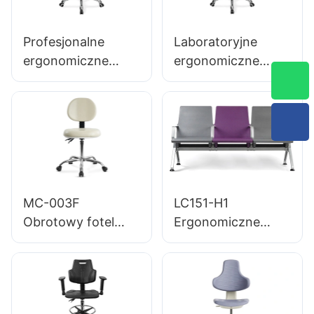
hewei
Profesjonalne
Laboratoryjne
ergonomiczne
ergonomiczne
krzesło obrotowe
krzesło z oparciem
dla laboratoriów
PURREST 360 °
integralna pianka
Obrotowe & ciężka
(PU) Siedzenie &
5-gwiazdkowa
stabilna baza
baza wspiera długie
aluminiowa idealna
godziny w
do laboratoriów &
laboratoriach
MC-003F
LC151-H1
pomieszczenia
Obrotowy fotel
Ergonomiczne
czyste
medyczny ze skóry
krzesło poczekalni
PU, łatwy w
na lotnisku z
czyszczeniu,
aluminiową ramą
wydajny i wygodny
PU do użytku w