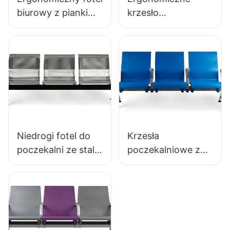
biurowy z pianki
krzesło
poliuretanowej,
laboratoryjne z
formowany
trwałej pianki
fabrycznie, IC091
poliuretanowej
HEWEI SEATING
LD13 HEWEI
SEATING
Niedrogi fotel do
Krzesła
poczekalni ze stali
poczekalniowe z
nierdzewnej
powłoką
LC153-H1, idealny
antybakteryjną PU
do różnych
LC152 z aluminiową
przestrzeni
podstawą do
publicznych
poczekalni