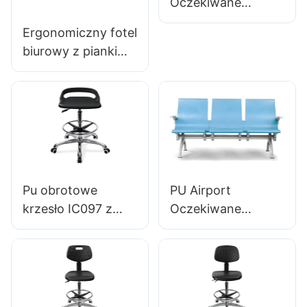
Oczekiwane
studyjne
krzesła LC068
Ergonomiczny fotel
Wygodne
biurowy z pianki
ergonomiczne
poliuretanowej,
siedzenia dla
formowany
lotnisk i stacji
fabrycznie, IC091
kolejowych
HEWEI SEATING
producent hewei
Pu obrotowe
PU Airport
krzesło IC097 z
Oczekiwane
regulacją
krzesła LC068
wysokości stabilną
Wygodne
5-gwiazdkową
ergonomiczne
bazę idealną do
siedzenia dla
studia biurowego
lotnisk producent