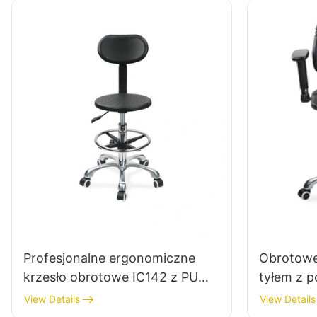
Aluminiowa 5-gwiazdkowa baza
gwiazdko
dla laboratoriów &
ostatecz
pomieszczenia czyste
Profesjonalne ergonomiczne
Obrotowe
krzesło obrotowe IC142 z PU
tyłem z p
Backrest & Podłokietniki
Regulowa
View Details
View Details
regulowane pierścień stóp & 5-