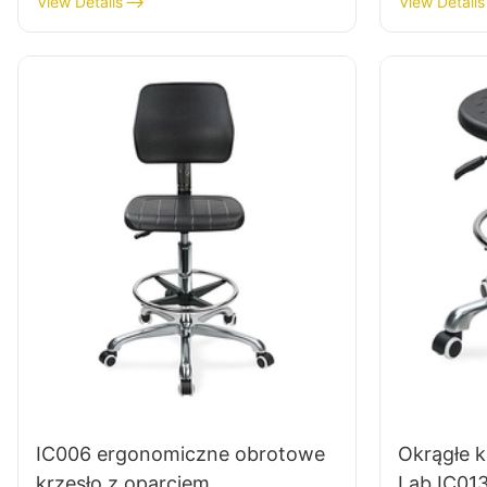
View Details
View Details
STOPY & 5-gwiazdkowy
HEWEI S
podstawa | Idealny do biura &
Użycie studyjne
IC006 ergonomiczne obrotowe
Okrągłe k
krzesło z oparciem
Lab IC01