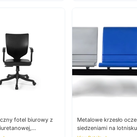
Spersonalizowane Hew
czny fotel biurowy z
Metalowe krzesło ocze
liuretanowej,
siedzeniami na lotnisku
y fabrycznie, IC091
dostawca LC100 Hewe