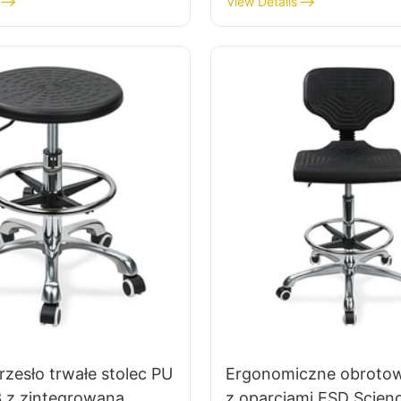
View Details
EATING
rzesło trwałe stolec PU
Ergonomiczne obrotow
3 z zintegrowaną
z oparciami ESD Scien