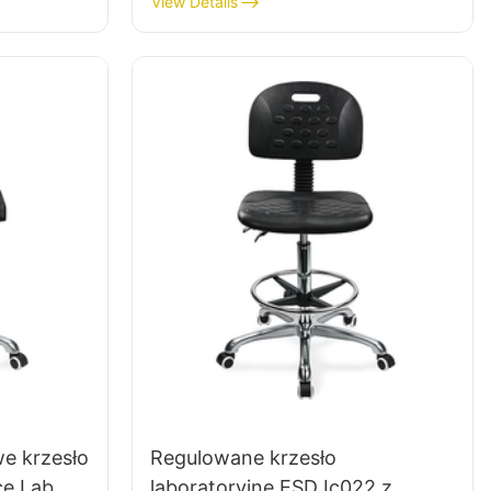
View Details
Stool Projekt wysokości Ring
stopy & Chromowana 5-
gwiazdkowa podstawa dla
najwyższego komfortu
e krzesło
Regulowane krzesło
ce Lab
laboratoryjne ESD Ic022 z