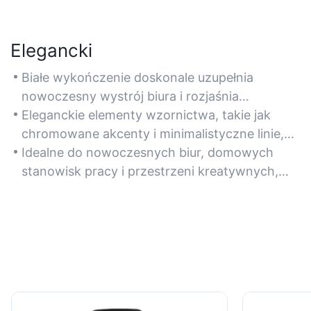
Elegancki
Białe wykończenie doskonale uzupełnia
nowoczesny wystrój biura i rozjaśnia
przestrzeń roboczą, nadając jej czysty i
Eleganckie elementy wzornictwa, takie jak
profesjonalny wygląd.
chromowane akcenty i minimalistyczne linie,
zwiększają atrakcyjność wizualną bez
Idealne do nowoczesnych biur, domowych
uszczerbku dla funkcjonalności.
stanowisk pracy i przestrzeni kreatywnych,
gdzie estetyka łączy się z praktycznością.