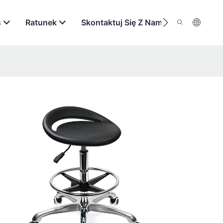
s
Ratunek
Skontaktuj Się Z Nami