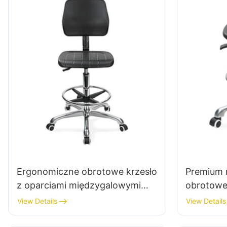
Ergonomiczne obrotowe krzesło
Premium 
z oparciami międzygalowymi
obrotowe 
fotelem piankowym & ESD
pianką m
View Details
View Details
Science Lab Stool-Stool-
Stool Pro
Stuolowy Ring stopy &
stopy & 