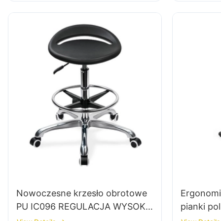
gwiazdkowy baza dla
laboratoriów
Nowoczesne krzesło obrotowe
Ergonomi
PU IC096 REGULACJA WYSOKI
pianki po
REGULATOWANY PIERŚCIEŃ
formowan