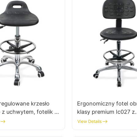
regulowane krzesło
Ergonomiczny fotel o
z uchwytem, ​​fotelik z
klasy premium Ic027 z
iędzygałów & PU Lab
regulowanym oparciem
View Details
jekt wysokości Ring
poliuretanu, siedziskie
Chromowana 5-
regulowanej wysokości