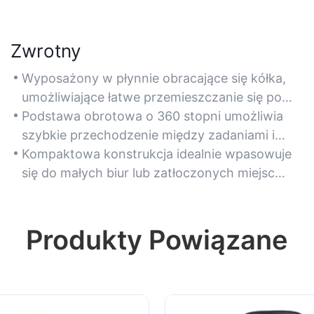
Zwrotny
Wyposażony w płynnie obracające się kółka,
umożliwiające łatwe przemieszczanie się po
podłogach z twardego drewna, dywanach lub
Podstawa obrotowa o 360 stopni umożliwia
kafelkach.
szybkie przechodzenie między zadaniami i
łatwy dostęp do otaczających je obszarów
Kompaktowa konstrukcja idealnie wpasowuje
roboczych.
się do małych biur lub zatłoczonych miejsc
pracy, nie ograniczając mobilności.
Produkty Powiązane