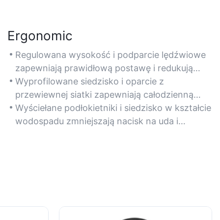
Ergonomic
Regulowana wysokość i podparcie lędźwiowe
zapewniają prawidłową postawę i redukują
obciążenie podczas dłuższego użytkowania.
Wyprofilowane siedzisko i oparcie z
przewiewnej siatki zapewniają całodzienną
wygodę podczas pracy przy biurku.
Wyściełane podłokietniki i siedzisko w kształcie
wodospadu zmniejszają nacisk na uda i
nadgarstki, poprawiając krążenie.