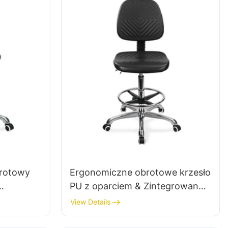
brotowy
Ergonomiczne obrotowe krzesło
PU z oparciem & Zintegrowane
 z
piankowe fotele zarejestrowane
View Details
m o
pod względem
 i
podsumowującym pierścień