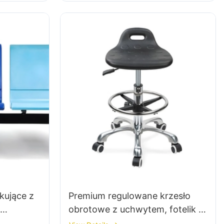
ei
kujące z
Premium regulowane krzesło
obrotowe z uchwytem, ​​fotelik z
i
pianki międzygalicznej & PU Lab