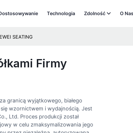
Dostosowywanie
Technologia
Zdolność
O Na
 HEWEI SEATING
ółkami Firmy
 za granicą wyjątkowego, białego
 się wzornictwem i wydajnością. Jest
, Ltd. Proces produkcji został
jowy w celu zmaksymalizowania jego
any przez niezależną, autoryzowaną