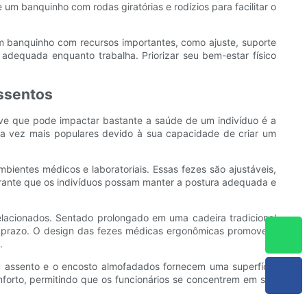
 um banquinho com rodas giratórias e rodízios para facilitar o
um banquinho com recursos importantes, como ajuste, suporte
adequada enquanto trabalha. Priorizar seu bem-estar físico
ssentos
have que pode impactar bastante a saúde de um indivíduo é a
a vez mais populares devido à sua capacidade de criar um
ientes médicos e laboratoriais. Essas fezes são ajustáveis,
garante que os indivíduos possam manter a postura adequada e
lacionados. Sentado prolongado em uma cadeira tradicional
o prazo. O design das fezes médicas ergonômicas promove o
.
 assento e o encosto almofadados fornecem uma superfície
nforto, permitindo que os funcionários se concentrem em seu