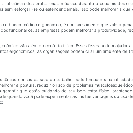
a eficiência dos profissionais médicos durante procedimentos e e
reas sem esforçar -se ou estender demais. Isso pode melhorar a qual
omo o banco médico ergonômico, é um investimento que vale a pena
ar dos funcionários, as empresas podem melhorar a produtividade, r
onômico vão além do conforto físico. Esses fezes podem ajudar a p
ssentos ergonômicos, as organizações podem criar um ambiente de t
onômico em seu espaço de trabalho pode fornecer uma infinidade 
elhorar a postura, reduzir o risco de problemas musculoesquelético
 garantir que estão cuidando de seu bem-estar físico, prestando
aúde quando você pode experimentar as muitas vantagens do uso de
zo.