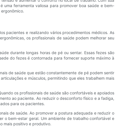
tensão e aumentar o conforto no local de trabalho. Com sua
co é uma ferramenta valiosa para promover boa saúde e bem-
o ergonômico.
os pacientes e realizando vários procedimentos médicos. As
 ergonômicas, os profissionais de saúde podem melhorar seu
aúde durante longas horas de pé ou sentar. Essas fezes são
A sede do fezes é contornada para fornecer suporte máximo à
ionais de saúde que estão constantemente de pé podem sentir
articulações e músculos, permitindo que eles trabalhem mais
ando os profissionais de saúde são confortáveis ​​e apoiados
nto ao paciente. Ao reduzir o desconforto físico e a fadiga,
tados para os pacientes.
onais de saúde. Ao promover a postura adequada e reduzir o
er o bem-estar geral. Um ambiente de trabalho confortável e
o mais positivo e produtivo.