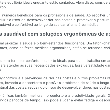
 e equilíbrio ideais enquanto estão sentados. Além disso, considere
rpo.
inúmeros benefícios para os profissionais de saúde. Ao escolher 
duzir o risco de desenvolver dor nas costas e promover a postura 
dável e confortável ao longo de sua carreira na área médica.
is saudável com soluções ergonômicas de a
ial priorizar a saúde e o bem-estar dos funcionários. Um fator -c
entos, como as fezes médicas ergonômicas, estão se tornando cad
para fornecer conforto e suporte ideais para quem trabalha em amb
 para atender às suas necessidades exclusivas. Essa versatilidade 
s.
rgonômico é a prevenção da dor nas costas e outros problemas re
os, levando a desconforto e possíveis problemas de saúde a long
tural das costas, reduzindo o risco de desenvolver dores nas costas
nômicas também melhoram o conforto e a produtividade gerais. O
longos períodos de tempo. Isso pode ajudar a evitar fadiga e desco