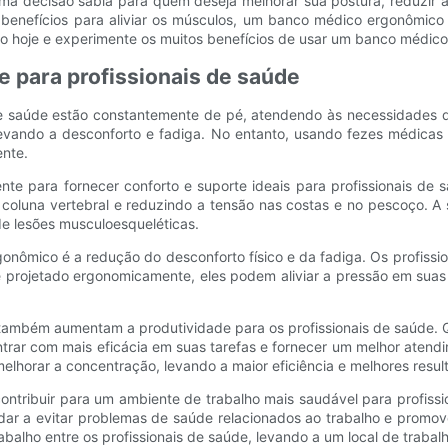
a decisão sábia para quem deseja melhorar sua postura, reduzir a 
l e benefícios para aliviar os músculos, um banco médico ergonômi
lho hoje e experimente os muitos benefícios de usar um banco médic
e para profissionais de saúde
de saúde estão constantemente de pé, atendendo às necessidades d
evando a desconforto e fadiga. No entanto, usando fezes médicas
ente.
e para fornecer conforto e suporte ideais para profissionais de s
da coluna vertebral e reduzindo a tensão nas costas e no pescoço. 
de lesões musculoesqueléticas.
onômico é a redução do desconforto físico e da fadiga. Os profiss
projetado ergonomicamente, eles podem aliviar a pressão em suas 
ambém aumentam a produtividade para os profissionais de saúde. Qu
rar com mais eficácia em suas tarefas e fornecer um melhor atendime
elhorar a concentração, levando a maior eficiência e melhores resul
tribuir para um ambiente de trabalho mais saudável para profissi
dar a evitar problemas de saúde relacionados ao trabalho e promov
alho entre os profissionais de saúde, levando a um local de trabalh