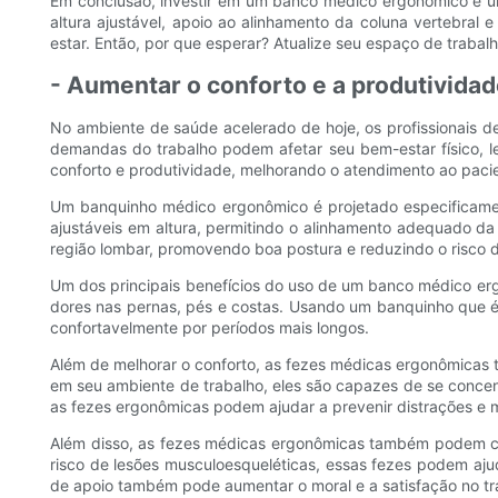
Em conclusão, investir em um banco médico ergonômico é um
altura ajustável, apoio ao alinhamento da coluna vertebra
estar. Então, por que esperar? Atualize seu espaço de traba
- Aumentar o conforto e a produtividad
No ambiente de saúde acelerado de hoje, os profissionais 
demandas do trabalho podem afetar seu bem-estar físico, l
conforto e produtividade, melhorando o atendimento ao paci
Um banquinho médico ergonômico é projetado especificament
ajustáveis ​​em altura, permitindo o alinhamento adequado 
região lombar, promovendo boa postura e reduzindo o risco 
Um dos principais benefícios do uso de um banco médico erg
dores nas pernas, pés e costas. Usando um banquinho que é 
confortavelmente por períodos mais longos.
Além de melhorar o conforto, as fezes médicas ergonômicas t
em seu ambiente de trabalho, eles são capazes de se concent
as fezes ergonômicas podem ajudar a prevenir distrações e m
Além disso, as fezes médicas ergonômicas também podem con
risco de lesões musculoesqueléticas, essas fezes podem aju
de apoio também pode aumentar o moral e a satisfação no trab