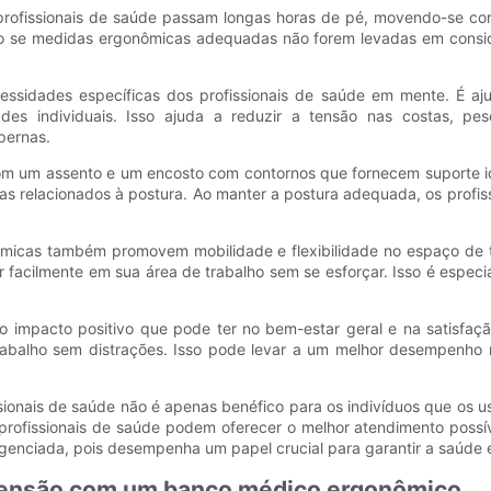
rofissionais de saúde passam longas horas de pé, movendo-se con
zo se medidas ergonômicas adequadas não forem levadas em consid
idades específicas dos profissionais de saúde em mente. É ajus
dades individuais. Isso ajuda a reduzir a tensão nas costas, 
pernas.
om um assento e um encosto com contornos que fornecem suporte i
mas relacionados à postura. Ao manter a postura adequada, os profis
ômicas também promovem mobilidade e flexibilidade no espaço de 
r facilmente em sua área de trabalho sem se esforçar. Isso é esp
mpacto positivo que pode ter no bem-estar geral e na satisfação 
abalho sem distrações. Isso pode levar a um melhor desempenho no 
ssionais de saúde não é apenas benéfico para os indivíduos que os 
s profissionais de saúde podem oferecer o melhor atendimento poss
enciada, pois desempenha um papel crucial para garantir a saúde e
 tensão com um banco médico ergonômico