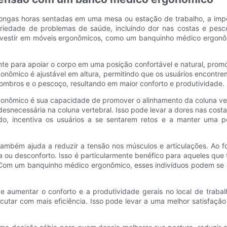
ngas horas sentadas em uma mesa ou estação de trabalho, a imp
ariedade de problemas de saúde, incluindo dor nas costas e pes
 investir em móveis ergonômicos, como um banquinho médico ergonôm
 para apoiar o corpo em uma posição confortável e natural, promov
onômico é ajustável em altura, permitindo que os usuários encontrem
 ombros e o pescoço, resultando em maior conforto e produtividade.
gonômico é sua capacidade de promover o alinhamento da coluna ve
o desnecessária na coluna vertebral. Isso pode levar a dores nas cos
o, incentiva os usuários a se sentarem retos e a manter uma po
mbém ajuda a reduzir a tensão nos músculos e articulações. Ao for
a ou desconforto. Isso é particularmente benéfico para aqueles qu
. Com um banquinho médico ergonômico, esses indivíduos podem se 
umentar o conforto e a produtividade gerais no local de trabal
cutar com mais eficiência. Isso pode levar a uma melhor satisfaçã