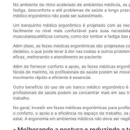
No ambiente de ritmo acelerado de ambientes médicos, os p
fadiga, desconforto e até problemas de saúde a longo pra
médico ergonômico não pode ser subestimado.
Um banquinho médico ergonômico é projetado com as necess
facilmente no nível mais confortável para suas necessi
musculoesqueléticos comuns, como dor lombar e fadiga das 
Além disso, as fezes médicas ergonômicas são projetadas c
desleixo, o que pode levar à dor nas costas e outros proble
eficaz, melhorando o atendimento ao paciente.
Além de fornecer conforto e apoio, as fezes médicas ergon
fáceis de marinho, os profissionais de saúde podem se move
movimento rápido e eficiente é essencial.
Outro benefício do uso de um banco médico ergonômico é o i
profissionais de saúde podem se concentrar mais em seu tr
trabalho.
No geral, investir em fezes médicas ergonômicas para profi
o conforto, o apoio e a eficiência no espaço de trabalho, o
estar. A ergonomia em ambientes médicos não deve ser neglig
- Melhorando a postura e reduzindo a