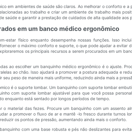
co em ambientes de saúde são claros. Ao melhorar o conforto e a 
relacionadas ao trabalho e criar um ambiente de trabalho mais pos
de saúde e garantir a prestação de cuidados de alta qualidade aos 
curados em um banco médico ergonômico
 bem-estar físico enquanto desempenha nossas funções. Isso inc
fornecer o máximo conforto e suporte, o que pode ajudar a evitar 
 exploraremos os principais recursos a serem procurados em um ban
adas ao escolher um banquinho médico ergonômico é o ajuste. Procu
alelas ao chão. Isso ajudará a promover a postura adequada e redu
r seu peso de maneira mais uniforme, reduzindo ainda mais a pressã
mico é o suporte lombar. Um banquinho com suporte lombar embutid
inho com suporte lombar ajustável para que você possa personali
do enquanto está sentado por longos períodos de tempo.
erar o material das fezes. Procure um banquinho com um assento 
judar a promover o fluxo de ar e mantê -lo fresco durante turnos
e reduzir os pontos de pressão, aumentando ainda mais o conforto.
m banquinho com uma base robusta e pés não deslizantes para evita