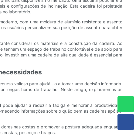
 principais disponíveis no mercado. Uma escolha popular é a
 ​​e configurações de inclinação. Esta cadeira foi projetada
 no laboratório.
e moderno, com uma moldura de alumínio resistente e assento
 os usuários personalizem sua posição de assento para obter
tante considerar os materiais e a construção da cadeira. Ao
 que tenham um espaço de trabalho confortável e de apoio para
o, investir em uma cadeira de alta qualidade é essencial para
 necessidades
ecurso valioso para ajudá -lo a tomar uma decisão informada.
or longas horas de trabalho. Neste artigo, exploraremos as
l pode ajudar a reduzir a fadiga e melhorar a produtividade
, fornecendo informações sobre o quão bem as cadeiras apóiam
ar dores nas costas e promover a postura adequada enquanto
as costas, pescoço e braços.