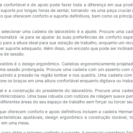
ra confortável e de apoio pode fazer toda a diferença em sua produ
suporte por longas horas de sentar, tornando -as uma peça crucial 
do que oferecem conforto e suporte definitivos, bem como os princip
elecionar uma cadeira de laboratório é a ajuste. Procure uma cade
rsonalizá -la para se ajustar às suas preferências de conforto es
 para a altura ideal para sua estação de trabalho, enquanto um rec
ter suporte adequado. Além disso, um encosto que pode ser inclina
os de sessão.
ratório é o design ergonômico. Cadeiras ergonomicamente projetada
 uma sessão prolongada. Procure uma cadeira com um assento com 
uzindo a pressão na região lombar e nos quadris. Uma cadeira com a
one os braços em uma altura confortável enquanto digitava ou trab
l e a construção do presidente do laboratório. Procure uma cadeira
il antimicrobiano. Uma base robusta com rodízios de rolagem suave p
r diferentes áreas do seu espaço de trabalho sem forçar ou torcer se
ue oferecem conforto e apoio definitivos incluem a cadeira Herman M
cterísticas ajustáveis, design ergonômico e construção durável, to
do em uma mesa.
 para obter o máximo conforto e suporte, é essencial considerar fa