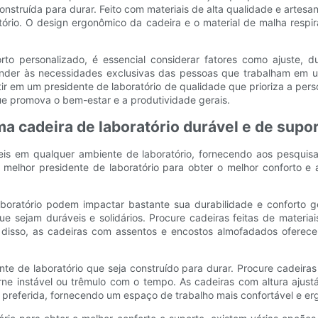
struída para durar. Feito com materiais de alta qualidade e artesana
atório. O design ergonômico da cadeira e o material de malha resp
rto personalizado, é essencial considerar fatores como ajuste, d
atender às necessidades exclusivas das pessoas que trabalham em 
ir em um presidente de laboratório de qualidade que prioriza a pers
ue promova o bem-estar e a produtividade gerais.
ma cadeira de laboratório durável e de supo
is em qualquer ambiente de laboratório, fornecendo aos pesquisad
 melhor presidente de laboratório para obter o melhor conforto e 
boratório podem impactar bastante sua durabilidade e conforto ge
ue sejam duráveis ​​e solidários. Procure cadeiras feitas de materi
 disso, as cadeiras com assentos e encostos almofadados oferecem
te de laboratório que seja construído para durar. Procure cadeiras
rne instável ou trêmulo com o tempo. As cadeiras com altura ajus
 preferida, fornecendo um espaço de trabalho mais confortável e e