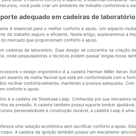
recursos, você pode criar um ambiente de trabalho confortável e sa
uporte adequado em cadeiras de laboratório
 certa é essencial para o melhor conforto e apoio. Um aspecto mu
te de trabalho seguro e eficiente. Neste artigo, exploraremos a i
o do mercado que proporcionam conforto e apoio.
 cadeiras de laboratório. Esse design se concentra na criação 
io, onde pesquisadores e técnicos podem passar longas horas sen
corpora o design ergonômico é a cadeira Herman Miller Aeron. Est
e um assento de malha flexível que está em conformidade com a for
uário reclinar confortavelmente, mantendo a postura adequada. Com
m conforto e apoio.
ório é a cadeira de Steelcase Leap. Conhecida por sua inovadora te
ntos de pressão. A cadeira também possui suporte lombar ajustável
ursos personalizáveis ​​e construção durável, a cadeira Leap é uma
ferece uma solução econômica sem sacrificar conforto e apoio. Esta
 corpo. A cadeira de ignição também possui um mecanismo sincroniz