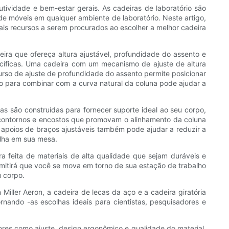
tividade e bem-estar gerais. As cadeiras de laboratório são
de móveis em qualquer ambiente de laboratório. Neste artigo,
ais recursos a serem procurados ao escolher a melhor cadeira
ira que ofereça altura ajustável, profundidade do assento e
pecíficas. Uma cadeira com um mecanismo de ajuste de altura
urso de ajuste de profundidade do assento permite posicionar
do para combinar com a curva natural da coluna pode ajudar a
s são construídas para fornecer suporte ideal ao seu corpo,
contornos e encostos que promovam o alinhamento da coluna
poios de braços ajustáveis ​​também pode ajudar a reduzir a
alha em sua mesa.
 feita de materiais de alta qualidade que sejam duráveis ​​e
ermitirá que você se mova em torno de sua estação de trabalho
u corpo.
iller Aeron, a cadeira de lecas da aço e a cadeira giratória
rnando -as escolhas ideais para cientistas, pesquisadores e
tores como ajuste, design ergonômico e qualidade do material.