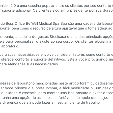
nition 2.0 é uma escolha popular entre os clientes por seu conforto 
suporte adicional. Os clientes elogiam o presidente por sua durab
o Boss Office Be Well Medical Spa Spa são uma cadeira de laborat
porte, bem como o recurso de altura ajustável que o torna adequado 
 ponta, a cadeira de gestos Steelcase é uma das principais opções
is ​​para personalizar o ajuste ao seu corpo. Os clientes elogiam 
laboratório.
para suas necessidades envolve considerar fatores como conforto e
e oferece conforto e suporte definitivos. Esteja você procurando
 para atender às suas necessidades.
adeiras de laboratório mencionadas neste artigo foram cuidadosamen
er você priorize o suporte lombar, a fácil mobilidade ou um desig
a qualidade é essencial para manter uma boa postura e evitar desco
 tenha uma opção de assentos confortável e de apoio que o ajudará
 a diferença que ela pode fazer em seu ambiente de trabalho.