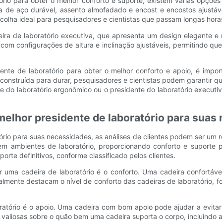
ório para obter o melhor conforto e suporte, existem várias opções
 de aço durável, assento almofadado e encost e encostos ajustáveis
colha ideal para pesquisadores e cientistas que passam longas horas
deira de laboratório executiva, que apresenta um design elegante 
om configurações de altura e inclinação ajustáveis, permitindo que
nte de laboratório para obter o melhor conforto e apoio, é impor
e construída para durar, pesquisadores e cientistas podem garantir
te do laboratório ergonômico ou o presidente do laboratório executiv
 melhor presidente de laboratório para suas
ório para suas necessidades, as análises de clientes podem ser um r
 em ambientes de laboratório, proporcionando conforto e suporte p
orte definitivos, conforme classificado pelos clientes.
 uma cadeira de laboratório é o conforto. Uma cadeira confortáve
eralmente destacam o nível de conforto das cadeiras de laboratório
ratório é o apoio. Uma cadeira com bom apoio pode ajudar a evit
s valiosas sobre o quão bem uma cadeira suporta o corpo, incluindo 