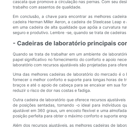
cascata que promove a circulação nas pernas. Com seu desig
trabalho com assentos de qualidade.
Em conclusão, a chave para encontrar as melhores cadeira
cadeira Herman Miller Aeron, a cadeira de Steelcase Leap e 
em uma cadeira de alta qualidade que apóia a curvatura na
seguro e produtivo. Lembre -se, quando se trata de cadeiras 
- Cadeiras de laboratório principais co
Quando se trata de trabalhar em um ambiente de laboratório
papel significativo no fornecimento do conforto e apoio nece
laboratório com recursos ajustáveis ​​são projetadas para of
Uma das melhores cadeiras de laboratório do mercado é o E
fornecer o melhor conforto e suporte para longas horas de tr
braços e até o apoio de cabeça para se encaixar em sua fo
reduzir o risco de dor nas costas e fadiga.
Outra cadeira de laboratório que oferece recursos ajustáveis
de posições sentadas, tornando -o ideal para indivíduos 
ajustável em 360 graus, um encosto flexível e uma almofad
posição perfeita para obter o máximo conforto e suporte enq
Além dos recursos ajustáveis, as melhores cadeiras de labo