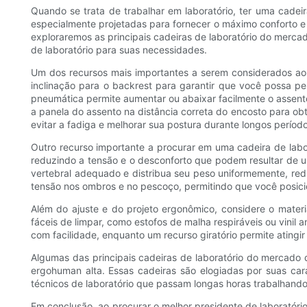
Quando se trata de trabalhar em laboratório, ter uma cadei
especialmente projetadas para fornecer o máximo conforto e 
exploraremos as principais cadeiras de laboratório do merca
de laboratório para suas necessidades.
Um dos recursos mais importantes a serem considerados ao s
inclinação para o backrest para garantir que você possa pe
pneumática permite aumentar ou abaixar facilmente o assento
a panela do assento na distância correta do encosto para ob
evitar a fadiga e melhorar sua postura durante longos períod
Outro recurso importante a procurar em uma cadeira de labo
reduzindo a tensão e o desconforto que podem resultar de
vertebral adequado e distribua seu peso uniformemente, red
tensão nos ombros e no pescoço, permitindo que você posici
Além do ajuste e do projeto ergonômico, considere o materia
fáceis de limpar, como estofos de malha respiráveis ​​ou vin
com facilidade, enquanto um recurso giratório permite atingi
Algumas das principais cadeiras de laboratório do mercado q
ergohuman alta. Essas cadeiras são elogiadas por suas cara
técnicos de laboratório que passam longas horas trabalhan
Em conclusão, ao procurar o melhor presidente de laboratório