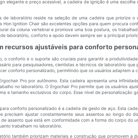
n elegante e preço acessível, a cadeira de ignição é uma escolha 
s de laboratório reside na seleção de uma cadeira que priorize 
a Hon Ignition Chair são excelentes opções para quem procura conf
tural da coluna vertebral e promove uma boa postura, os trabalhad
de laboratório, conforto e apoio devem sempre ser a principal priori
m recursos ajustáveis ​​para conforto person
, o conforto e o suporte são cruciais para garantir a produtividad
ssário para pesquisadores, cientistas e técnicos de laboratório que 
erecer conforto personalizado, permitindo que os usuários adaptem a 
rgochair Pro por autônomo. Esta cadeira apresenta uma infinidade 
abalho no laboratório. O Ergochair Pro permite que os usuários aju
rma e tamanho exclusivos do corpo. Esse nível de personalização 
 ​​para conforto personalizado é a cadeira de gesto de aço. Esta c
que precisam ajustar constantemente seus assentos ao longo do d
a de assento que está em conformidade com a forma do corpo do us
uanto trabalham no laboratório.
ratório também priorizam materiais e construção que promovem a du