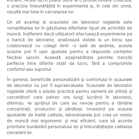
o precizie îmbunătățită în experimente și, în cele din urmă,
rezultă mai bine în cercetarea lor.
Un alt avantaj al scaunelor de laborator reglabile este
versatilitatea lor în găzduirea diferitelor tipuri de activități de
muncă. Indiferent dacă utilizatorii efectuează experimente pe
o bancă de laborator, analizează datele la un birou sau
colaborează cu colegii dintr -o sală de ședințe, aceste
scaune pot fi ușor ajustate pentru a răspunde cerințelor
fiecărei sarcini. Această adaptabilitate permite tranziții
perfecte între diferite stații de lucru, fără a compromite
confortul sau suportul.
În general, beneficiile personalizării și confortului în scaunele
de laborator nu pot fi supraevaluate. Scaunele de laborator
reglabile oferă o soluție practică pentru oamenii de știință și
cercetătorii care petrec ore lungi lucrând în laborator,
oferindu -le sprijinul de care au nevoie pentru a rămâne
concentrați, productivi și sănătoși. Investind pe scaune
ajustabile de înaltă calitate, laboratoarele pot crea un mediu
de muncă mai ergonomic și mai eficient, care să acorde
prioritate bunăstării personalului lor și îmbunătățește calitatea
cercetării lor.