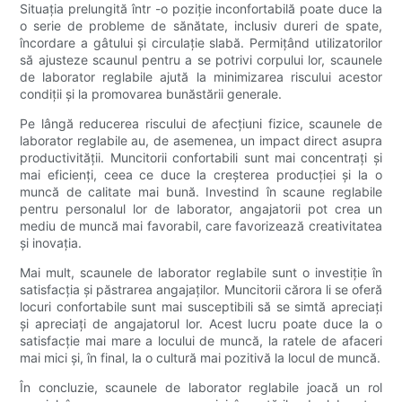
Situația prelungită într -o poziție inconfortabilă poate duce la
o serie de probleme de sănătate, inclusiv dureri de spate,
încordare a gâtului și circulație slabă. Permițând utilizatorilor
să ajusteze scaunul pentru a se potrivi corpului lor, scaunele
de laborator reglabile ajută la minimizarea riscului acestor
condiții și la promovarea bunăstării generale.
Pe lângă reducerea riscului de afecțiuni fizice, scaunele de
laborator reglabile au, de asemenea, un impact direct asupra
productivității. Muncitorii confortabili sunt mai concentrați și
mai eficienți, ceea ce duce la creșterea producției și la o
muncă de calitate mai bună. Investind în scaune reglabile
pentru personalul lor de laborator, angajatorii pot crea un
mediu de muncă mai favorabil, care favorizează creativitatea
și inovația.
Mai mult, scaunele de laborator reglabile sunt o investiție în
satisfacția și păstrarea angajaților. Muncitorii cărora li se oferă
locuri confortabile sunt mai susceptibili să se simtă apreciați
și apreciați de angajatorul lor. Acest lucru poate duce la o
satisfacție mai mare a locului de muncă, la ratele de afaceri
mai mici și, în final, la o cultură mai pozitivă la locul de muncă.
În concluzie, scaunele de laborator reglabile joacă un rol