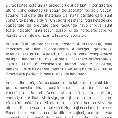
Durabilitatea este un alt aspect crucial de luat în considerare
atunci când selectați un scaun de laborator reglabil. Căutați
scaune fabricate din materiale de înaltă calitate care sunt
construite pentru a dura. Un cadru rezistent, rotiri netede și o
capacitate de greutate care răspunde nevoilor dvs. sunt
toate indicatorii unui scaun durabil și de încredere, care va
rezista la cerințele utilizării zilnice de laborator.
În plus față de reglabilitate, confort și durabilitate, este
important să luăm în considerare și designul general și
estetica scaunului. Alegeți un scaun care completează
designul laboratorului dvs. și oferă un aspect profesional și
lustruit. Luați în considerare factori precum culoarea,
materialul și stilul general pentru a vă asigura că scaunul se
încadrează perfect în mediul dvs. de laborator.
În cele din urmă, găsirea scaunului de laborator reglabil ideal
pentru nevoile dvs. necesită o examinare atentă a unei
varietăți de factori. Concentrându -vă pe reglabilitate,
confort, durabilitate și design, puteți selecta un scaun care
vă va îmbunătăți experiența de muncă în laborator și vă va
oferi sprijinul pe care trebuie să îl efectuați în cel mai bun caz.
Faceți timp pentru a cerceta diferite opțiuni, pentru a testa
scaunele în persoană, dacă este posibil, și alegeți un scaun