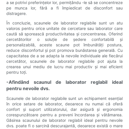
a se potrivi preferințelor lor, permițându -le să se concentreze
pe munca lor, fără a fi împiedicat de disconfort sau
distragere.
În concluzie, scaunele de laborator reglabile sunt un atu
valoros pentru orice unitate de cercetare sau laborator care
caută să sporească productivitatea și concentrarea. Oferind
cercetătorilor o soluție de ședere confortabilă și
personalizabilă, aceste scaune pot îmbunătăți postura,
reduce disconfortul și pot promova bunăstarea generală. Cu
capacitatea de a se adapta la nevoile individuale ale fiecărui
cercetător, scaunele de laborator reglabile pot ajuta la
crearea unui mediu de lucru mai productiv și mai eficient
pentru toți.
-Afindând scaunul de laborator reglabil ideal
pentru nevoile dvs.
Scaunele de laborator reglabile sunt un echipament esențial
în orice setare de laborator, deoarece nu numai că oferă
confort și suport utilizatorului, dar asigură și ergonomia
corespunzătoare pentru a preveni încordarea și vătămarea.
Găsirea scaunului de laborator reglabil ideal pentru nevoile
dvs. poate fi o sarcină descurajantă, deoarece există o mare