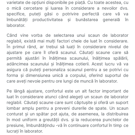
varietate de opțiuni disponibile pe piață. Cu toate acestea, cu
o mică cercetare și luarea în considerare a nevoilor dvs.
specifice, puteți găsi o potrivire perfectă care vă va
îmbunătăți productivitatea și bunăstarea generală în
laborator.
Când vine vorba de selectarea unui scaun de laborator
reglabil, există mai mulți factori cheie de luat în considerare.
În primul rând, ar trebui să luați în considerare nivelul de
ajustare pe care îl oferă scaunul. Căutați scaune care să
permită ajustări în înălțimea scaunului, înălțimea spălării,
adâncimea scaunului și înălțimea cotierii. Acest lucru vă va
asigura că puteți personaliza scaunul pentru a se potrivi cu
forma și dimensiunea unică a corpului, oferind suportul de
care aveți nevoie pentru ore lungi de muncă în laborator.
Pe lângă ajustare, confortul este un alt factor important de
luat în considerare atunci când alegeți un scaun de laborator
reglabil. Căutați scaune care sunt căptușite și oferă un suport
lombar amplu pentru a preveni durerile de spate. Un scaun
conturat și un spătar pot ajuta, de asemenea, la distribuirea
în mod uniform a greutății dvs. și la reducerea punctelor de
presiune, îmbunătățindu -vă în continuare confortul în timp ce
lucrați în laborator.