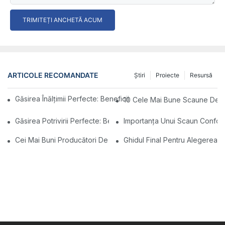
TRIMITEȚI ANCHETĂ ACUM
ARTICOLE RECOMANDATE
Ştiri
Proiecte
Resursă
Găsirea Înălțimii Perfecte: Beneficiile Scaunelor De Laborator R
10 Cele Mai Bune Scaune De Lab
Găsirea Potrivirii Perfecte: Beneficiile Scaunelor De Laborator 
Importanța Unui Scaun Conforta
Cei Mai Buni Producători De Scaune Stomatologice Din China: Ino
Ghidul Final Pentru Alegerea 