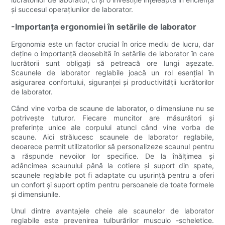
și succesul operațiunilor de laborator.
-Importanța ergonomiei în setările de laborator
Ergonomia este un factor crucial în orice mediu de lucru, dar
deține o importanță deosebită în setările de laborator în care
lucrătorii sunt obligați să petreacă ore lungi așezate.
Scaunele de laborator reglabile joacă un rol esențial în
asigurarea confortului, siguranței și productivității lucrătorilor
de laborator.
Când vine vorba de scaune de laborator, o dimensiune nu se
potrivește tuturor. Fiecare muncitor are măsurători și
preferințe unice ale corpului atunci când vine vorba de
scaune. Aici strălucesc scaunele de laborator reglabile,
deoarece permit utilizatorilor să personalizeze scaunul pentru
a răspunde nevoilor lor specifice. De la înălțimea și
adâncimea scaunului până la cotiere și suport din spate,
scaunele reglabile pot fi adaptate cu ușurință pentru a oferi
un confort și suport optim pentru persoanele de toate formele
și dimensiunile.
Unul dintre avantajele cheie ale scaunelor de laborator
reglabile este prevenirea tulburărilor musculo -scheletice.