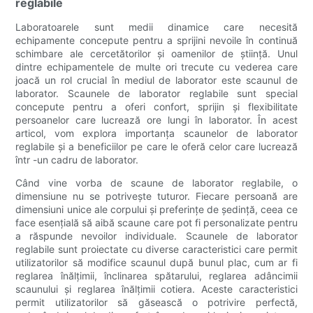
reglabile
Laboratoarele sunt medii dinamice care necesită
echipamente concepute pentru a sprijini nevoile în continuă
schimbare ale cercetătorilor și oamenilor de știință. Unul
dintre echipamentele de multe ori trecute cu vederea care
joacă un rol crucial în mediul de laborator este scaunul de
laborator. Scaunele de laborator reglabile sunt special
concepute pentru a oferi confort, sprijin și flexibilitate
persoanelor care lucrează ore lungi în laborator. În acest
articol, vom explora importanța scaunelor de laborator
reglabile și a beneficiilor pe care le oferă celor care lucrează
într -un cadru de laborator.
Când vine vorba de scaune de laborator reglabile, o
dimensiune nu se potrivește tuturor. Fiecare persoană are
dimensiuni unice ale corpului și preferințe de ședință, ceea ce
face esențială să aibă scaune care pot fi personalizate pentru
a răspunde nevoilor individuale. Scaunele de laborator
reglabile sunt proiectate cu diverse caracteristici care permit
utilizatorilor să modifice scaunul după bunul plac, cum ar fi
reglarea înălțimii, înclinarea spătarului, reglarea adâncimii
scaunului și reglarea înălțimii cotiera. Aceste caracteristici
permit utilizatorilor să găsească o potrivire perfectă,