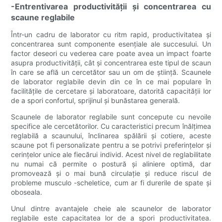
-Entrentivarea productivității și concentrarea cu
scaune reglabile
Într-un cadru de laborator cu ritm rapid, productivitatea și
concentrarea sunt componente esențiale ale succesului. Un
factor deseori cu vederea care poate avea un impact foarte
asupra productivității, cât și concentrarea este tipul de scaun
în care se află un cercetător sau un om de știință. Scaunele
de laborator reglabile devin din ce în ce mai populare în
facilitățile de cercetare și laboratoare, datorită capacității lor
de a spori confortul, sprijinul și bunăstarea generală.
Scaunele de laborator reglabile sunt concepute cu nevoile
specifice ale cercetătorilor. Cu caracteristici precum înălțimea
reglabilă a scaunului, înclinarea spălării și cotiere, aceste
scaune pot fi personalizate pentru a se potrivi preferințelor și
cerințelor unice ale fiecărui individ. Acest nivel de reglabilitate
nu numai că permite o postură și aliniere optimă, dar
promovează și o mai bună circulație și reduce riscul de
probleme musculo -scheletice, cum ar fi durerile de spate și
oboseala.
Unul dintre avantajele cheie ale scaunelor de laborator
reglabile este capacitatea lor de a spori productivitatea.