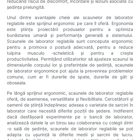
reducând riscul de disconfort, încordare și leziuni asociate cu
ședința prelungită.
Unul dintre avantajele cheie ale scaunelor de laborator
reglabile este sprijinul ergonomic pe care îl oferă. Ergonomia
este știința proiectării produselor pentru a optimiza
bunăstarea umană și performanța generală a sistemului.
Scaunele de laborator reglabile sunt concepute ergonomic
pentru a promova o postură adecvată, pentru a reduce
tulpina musculo -scheletică și pentru a crește
productivitatea. Permițând utilizatorilor să ajusteze scaunul la
dimensiunile corpului lor și preferințele de ședință, scaunele
de laborator ergonomice pot ajuta la prevenirea problemelor
comune, cum ar fi durerile de spate, durerile de gât și
oboseala.
Pe lângă sprijinul ergonomic, scaunele de laborator reglabile
oferă, de asemenea, versatilitate și flexibilitate. Cercetătorii și
oamenii de știință îndeplinesc adesea o varietate de sarcini în
laborator care necesită diferite poziții de ședere. Indiferent
dacă desfășoară experimente pe o bancă de laborator,
analizează datele la un birou sau colaborarea cu colegii dintr
-o sală de ședințe, scaunele de laborator reglabile se pot
adapta cu ușurință la diferite medii și sarcini de lucru.