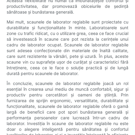
Această flexibilitate nu numai că îmbunătățește confortul și
productivitatea, dar promovează obiceiurile de ședință
sănătoase și bunăstarea generală.
Mai mult, scaunele de laborator reglabile sunt proiectate cu
durabilitate și funcționalitate în minte. Laboratoarele sunt
zone cu trafic ridicat, cu o utilizare grea, ceea ce face crucial
să investească în scaune care pot rezista la cerințele unui
cadru de laborator ocupat. Scaunele de laborator reglabile
sunt adesea confecționate din materiale de înaltă calitate,
care sunt rezistente la vărsări, pete și uzură. În plus, aceste
scaune vin cu suprafețe ușor de curățat și caracteristici fără
întreținere, ceea ce le face o soluție practică și de lungă
durată pentru scaunele de laborator.
În concluzie, scaunele de laborator reglabile joacă un rol
esențial în crearea unui mediu de muncă confortabil, sigur și
productiv pentru cercetători și oameni de știință. Prin
furnizarea de sprijin ergonomic, versatilitate, durabilitate și
funcționalitate, scaunele de laborator reglabile oferă o gamă
largă de beneficii care pot spori bunăstarea generală și
performanța persoanelor care lucrează într-un cadru de
laborator. Investiția în scaune de laborator reglabile nu este
doar o alegere inteligentă pentru sănătatea și confortul
lucrătorilor de laborator, ci și o investiție înțeleaptă în eficiența