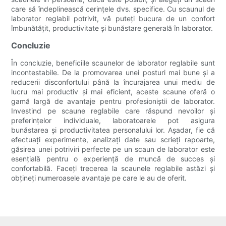
care să îndeplinească cerințele dvs. specifice. Cu scaunul de
laborator reglabil potrivit, vă puteți bucura de un confort
îmbunătățit, productivitate și bunăstare generală în laborator.
Concluzie
În concluzie, beneficiile scaunelor de laborator reglabile sunt
incontestabile. De la promovarea unei posturi mai bune și a
reducerii disconfortului până la încurajarea unui mediu de
lucru mai productiv și mai eficient, aceste scaune oferă o
gamă largă de avantaje pentru profesioniștii de laborator.
Investind pe scaune reglabile care răspund nevoilor și
preferințelor individuale, laboratoarele pot asigura
bunăstarea și productivitatea personalului lor. Așadar, fie că
efectuați experimente, analizați date sau scrieți rapoarte,
găsirea unei potriviri perfecte pe un scaun de laborator este
esențială pentru o experiență de muncă de succes și
confortabilă. Faceți trecerea la scaunele reglabile astăzi și
obțineți numeroasele avantaje pe care le au de oferit.