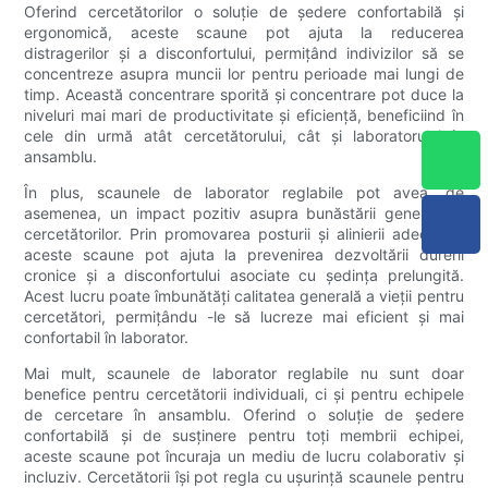
Oferind cercetătorilor o soluție de ședere confortabilă și
ergonomică, aceste scaune pot ajuta la reducerea
distragerilor și a disconfortului, permițând indivizilor să se
concentreze asupra muncii lor pentru perioade mai lungi de
timp. Această concentrare sporită și concentrare pot duce la
niveluri mai mari de productivitate și eficiență, beneficiind în
cele din urmă atât cercetătorului, cât și laboratorului în
ansamblu.
În plus, scaunele de laborator reglabile pot avea, de
asemenea, un impact pozitiv asupra bunăstării generale a
cercetătorilor. Prin promovarea posturii și alinierii adecvate,
aceste scaune pot ajuta la prevenirea dezvoltării durerii
cronice și a disconfortului asociate cu ședința prelungită.
Acest lucru poate îmbunătăți calitatea generală a vieții pentru
cercetători, permițându -le să lucreze mai eficient și mai
confortabil în laborator.
Mai mult, scaunele de laborator reglabile nu sunt doar
benefice pentru cercetătorii individuali, ci și pentru echipele
de cercetare în ansamblu. Oferind o soluție de ședere
confortabilă și de susținere pentru toți membrii echipei,
aceste scaune pot încuraja un mediu de lucru colaborativ și
incluziv. Cercetătorii își pot regla cu ușurință scaunele pentru