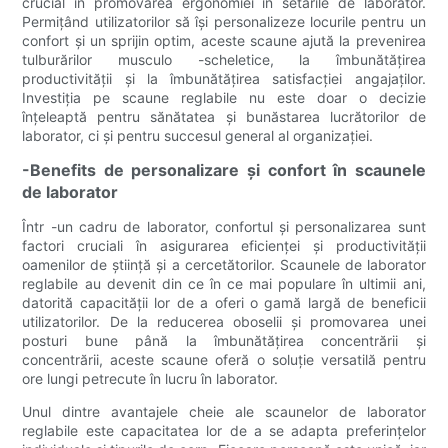
crucial în promovarea ergonomiei în setările de laborator.
Permițând utilizatorilor să își personalizeze locurile pentru un
confort și un sprijin optim, aceste scaune ajută la prevenirea
tulburărilor musculo -scheletice, la îmbunătățirea
productivității și la îmbunătățirea satisfacției angajaților.
Investiția pe scaune reglabile nu este doar o decizie
înțeleaptă pentru sănătatea și bunăstarea lucrătorilor de
laborator, ci și pentru succesul general al organizației.
-Benefits de personalizare și confort în scaunele
de laborator
Într -un cadru de laborator, confortul și personalizarea sunt
factori cruciali în asigurarea eficienței și productivității
oamenilor de știință și a cercetătorilor. Scaunele de laborator
reglabile au devenit din ce în ce mai populare în ultimii ani,
datorită capacității lor de a oferi o gamă largă de beneficii
utilizatorilor. De la reducerea oboselii și promovarea unei
posturi bune până la îmbunătățirea concentrării și
concentrării, aceste scaune oferă o soluție versatilă pentru
ore lungi petrecute în lucru în laborator.
Unul dintre avantajele cheie ale scaunelor de laborator
reglabile este capacitatea lor de a se adapta preferințelor