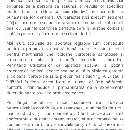
individuale și tipurile de corp. Fiecare persoană este unică, iar
opțiunea de a personaliza scaunul la nevoile lor specifice
poate face o diferență semnificativă în confortul și
bunăstarea lor generală. Cu caracteristici precum reglarea
înălțimii, înclinarea scaunelor și suportul lombar, utilizatorii pot
găsi cu ușurință potrivirea perfectă care își susține corpul și
ajută la prevenirea încordarea și disconfortul.
Mai mult, scaunele de laborator reglabile sunt concepute
pentru a promova o postură bună, ceea ce este esențial
pentru menținerea unei coloane vertebrale sănătoase și
reducerea riscului de tulburări musculo -scheletice.
Permițând utilizatorilor să ajusteze scaunul la poziția
ergonomică optimă, aceste scaune ajută la alinierea corectă
a coloanei vertebrale și la prevenirea slouching -ului sau a
înflăcării în timp. Acest lucru nu numai că îmbunătățește
confortul, dar reduce și probabilitatea de a experimenta
dureri de spate sau alte probleme conexe.
Pe lângă beneficiile fizice, scaunele de laborator
personalizabile contribuie, de asemenea, la un mediu de lucru
mai productiv și mai concentrat. Când cercetătorii sunt
confortabili și susținuți corespunzător, ei sunt capabili să se
concentreze mai bine pe sarcinile lor și să funcționeze mai
eficient. Acest lucru poate duce la o productivitate crescută,