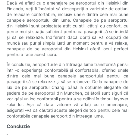
Dacă vă aflați cu o amenajare pe aeroportul din Helsinki din
Finlanda, veți fi încântat să descoperiți o varietate de opțiuni
de relaxare confortabile, inclusiv unele dintre cele mai bune
canapele aeroportului din lume. Canapele de pe aeroportul
din Helsinki sunt proiectate atât cu stil, cât și cu confort, cu
perne moi și spațiu suficient pentru ca pasagerii să se întindă
și să se relaxeze. Indiferent dacă doriți să vă ocupați de
muncă sau pur și simplu luați un moment pentru a vă relaxa,
canapele de pe aeroportul din Helsinki oferă locul perfect
pentru a face acest lucru.
În concluzie, aeroporturile din întreaga lume transformă pensii
într -o experiență confortabilă și confortabilă, oferind unele
dintre cele mai bune canapele aeroportului pentru ca
pasagerii să se relaxeze și să se relaxeze. De la canapele de
lux de pe aeroportul Changi până la opțiunile elegante de
ședere de pe aeroportul din Munchen, călătorii sunt siguri că
vor găsi un loc confortabil pentru a se odihni în timpul layover
-ului lor. Așa că data viitoare vă aflați cu o amenajare,
asigurați -vă că căutați aceste alegeri de top pentru cele mai
confortabile canapele aeroport din întreaga lume.
Concluzie