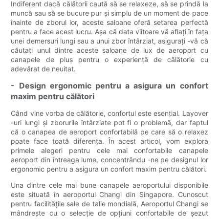
Indiferent dacă călătorii caută să se relaxeze, să se prindă la
muncă sau să se bucure pur și simplu de un moment de pace
înainte de zborul lor, aceste saloane oferă setarea perfectă
pentru a face acest lucru. Așa că data viitoare vă aflați în fața
unei demersuri lungi sau a unui zbor întârziat, asigurați -vă că
căutați unul dintre aceste saloane de lux de aeroport cu
canapele de pluș pentru o experiență de călătorie cu
adevărat de neuitat.
- Design ergonomic pentru a asigura un confort
maxim pentru călători
Când vine vorba de călătorie, confortul este esențial. Layover
-uri lungi și zborurile întârziate pot fi o problemă, dar faptul
că o canapea de aeroport confortabilă pe care să o relaxez
poate face toată diferența. În acest articol, vom explora
primele alegeri pentru cele mai confortabile canapele
aeroport din întreaga lume, concentrându -ne pe designul lor
ergonomic pentru a asigura un confort maxim pentru călători.
Una dintre cele mai bune canapele aeroportului disponibile
este situată în aeroportul Changi din Singapore. Cunoscut
pentru facilitățile sale de talie mondială, Aeroportul Changi se
mândrește cu o selecție de opțiuni confortabile de șezut