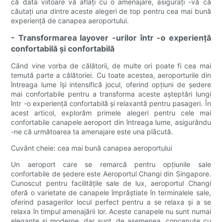
că data viitoare vă aflați cu o amenajare, asigurați -vă că
căutați una dintre aceste alegeri de top pentru cea mai bună
experiență de canapea aeroportului.
- Transformarea layover -urilor într -o experiență
confortabilă și confortabilă
Când vine vorba de călătorii, de multe ori poate fi cea mai
temută parte a călătoriei. Cu toate acestea, aeroporturile din
întreaga lume își intensifică jocul, oferind opțiuni de ședere
mai confortabile pentru a transforma aceste așteptări lungi
într -o experiență confortabilă și relaxantă pentru pasageri. În
acest articol, explorăm primele alegeri pentru cele mai
confortabile canapele aeroport din întreaga lume, asigurându
-ne că următoarea ta amenajare este una plăcută.
Cuvânt cheie: cea mai bună canapea aeroportului
Un aeroport care se remarcă pentru opțiunile sale
confortabile de ședere este Aeroportul Changi din Singapore.
Cunoscut pentru facilitățile sale de lux, aeroportul Changi
oferă o varietate de canapele împrăștiate în terminalele sale,
oferind pasagerilor locul perfect pentru a se relaxa și a se
relaxa în timpul amenajării lor. Aceste canapele nu sunt numai
elegante și moderne, dar sunt, de asemenea, concepute cu