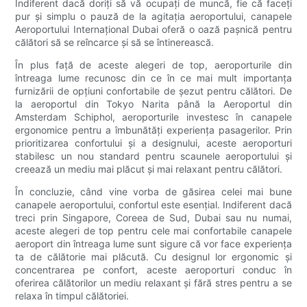
Indiferent dacă doriți să vă ocupați de muncă, fie că faceți
pur și simplu o pauză de la agitația aeroportului, canapele
Aeroportului Internațional Dubai oferă o oază pașnică pentru
călători să se reîncarce și să se întinerească.
În plus față de aceste alegeri de top, aeroporturile din
întreaga lume recunosc din ce în ce mai mult importanța
furnizării de opțiuni confortabile de șezut pentru călători. De
la aeroportul din Tokyo Narita până la Aeroportul din
Amsterdam Schiphol, aeroporturile investesc în canapele
ergonomice pentru a îmbunătăți experiența pasagerilor. Prin
prioritizarea confortului și a designului, aceste aeroporturi
stabilesc un nou standard pentru scaunele aeroportului și
creează un mediu mai plăcut și mai relaxant pentru călători.
În concluzie, când vine vorba de găsirea celei mai bune
canapele aeroportului, confortul este esențial. Indiferent dacă
treci prin Singapore, Coreea de Sud, Dubai sau nu numai,
aceste alegeri de top pentru cele mai confortabile canapele
aeroport din întreaga lume sunt sigure că vor face experiența
ta de călătorie mai plăcută. Cu designul lor ergonomic și
concentrarea pe confort, aceste aeroporturi conduc în
oferirea călătorilor un mediu relaxant și fără stres pentru a se
relaxa în timpul călătoriei.