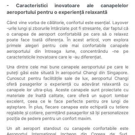
- Caracteristici inovatoare ale canapelelor
aeroportului pentru o experiență relaxantă
Când vine vorba de călătorie, confortul este esențial. Layover
-urile lungi și zborurile întârziate pot fi stresante, dar faptul că
o canapea de aeroport confortabilă pe care să o relaxez
poate face toată diferența. În acest articol, vom explora
primele alegeri pentru cele mai confortabile canapele
aeroportului din întreaga lume, concentrându -ne pe
caracteristicile inovatoare care le -au diferențiat.
Una dintre cele mai bune canapele aeroportului pe care le
puteți găsi este situată în aeroportul Changi din Singapore.
Cunoscut pentru facilitățile sale de lux, aeroportul Changi
oferă pasagerilor o experiență cu adevărat relaxantă cu
canapele lor ultra-pluș. Aceste canapele sunt proiectate cu
materiale de înaltă calitate, care oferă un suport lombar
excelent, ceea ce le face perfecte pentru ore lungi de
așteptare. În plus, fiecare canapea este echipată cu tetiere
reglabile și cotiere, permițând pasagerilor să își personalizeze
poziția de ședere pentru un confort maxim.
Un alt aeroport standout cu canapele confortabile este
Aeroportul Internațional Incheon din Coreea de Sud.