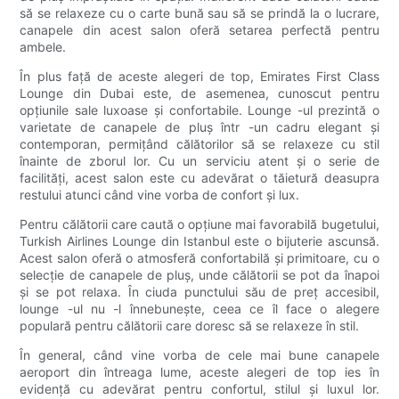
să se relaxeze cu o carte bună sau să se prindă la o lucrare,
canapele din acest salon oferă setarea perfectă pentru
ambele.
În plus față de aceste alegeri de top, Emirates First Class
Lounge din Dubai este, de asemenea, cunoscut pentru
opțiunile sale luxoase și confortabile. Lounge -ul prezintă o
varietate de canapele de pluș într -un cadru elegant și
contemporan, permițând călătorilor să se relaxeze cu stil
înainte de zborul lor. Cu un serviciu atent și o serie de
facilități, acest salon este cu adevărat o tăietură deasupra
restului atunci când vine vorba de confort și lux.
Pentru călătorii care caută o opțiune mai favorabilă bugetului,
Turkish Airlines Lounge din Istanbul este o bijuterie ascunsă.
Acest salon oferă o atmosferă confortabilă și primitoare, cu o
selecție de canapele de pluș, unde călătorii se pot da înapoi
și se pot relaxa. În ciuda punctului său de preț accesibil,
lounge -ul nu -l înnebunește, ceea ce îl face o alegere
populară pentru călătorii care doresc să se relaxeze în stil.
În general, când vine vorba de cele mai bune canapele
aeroport din întreaga lume, aceste alegeri de top ies în
evidență cu adevărat pentru confortul, stilul și luxul lor.