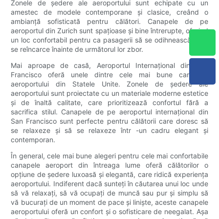
Zonele de ședere ale aeroportului sunt echipate cu un
amestec de modele contemporane și clasice, creând o
ambianță sofisticată pentru călători. Canapele de pe
aeroportul din Zurich sunt spațioase și bine întrerupte, oferind
un loc confortabil pentru ca pasagerii să se odihnească și să
se reîncarce înainte de următorul lor zbor.
Mai aproape de casă, Aeroportul Internațional din San
Francisco oferă unele dintre cele mai bune canapele
aeroportului din Statele Unite. Zonele de ședere ale
aeroportului sunt proiectate cu un materiale moderne estetice
și de înaltă calitate, care prioritizează confortul fără a
sacrifica stilul. Canapele de pe aeroportul internațional din
San Francisco sunt perfecte pentru călătorii care doresc să
se relaxeze și să se relaxeze într -un cadru elegant și
contemporan.
În general, cele mai bune alegeri pentru cele mai confortabile
canapele aeroport din întreaga lume oferă călătorilor o
opțiune de ședere luxoasă și elegantă, care ridică experiența
aeroportului. Indiferent dacă sunteți în căutarea unui loc unde
să vă relaxați, să vă ocupați de muncă sau pur și simplu să
vă bucurați de un moment de pace și liniște, aceste canapele
aeroportului oferă un confort și o sofisticare de neegalat. Așa