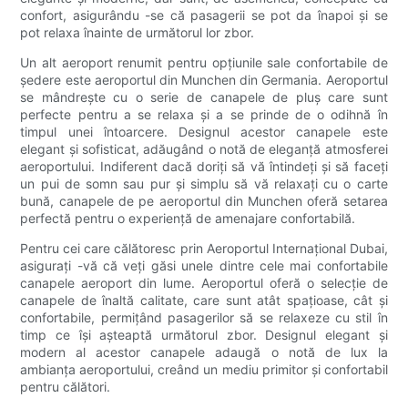
confort, asigurându -se că pasagerii se pot da înapoi și se
pot relaxa înainte de următorul lor zbor.
Un alt aeroport renumit pentru opțiunile sale confortabile de
ședere este aeroportul din Munchen din Germania. Aeroportul
se mândrește cu o serie de canapele de pluș care sunt
perfecte pentru a se relaxa și a se prinde de o odihnă în
timpul unei întoarcere. Designul acestor canapele este
elegant și sofisticat, adăugând o notă de eleganță atmosferei
aeroportului. Indiferent dacă doriți să vă întindeți și să faceți
un pui de somn sau pur și simplu să vă relaxați cu o carte
bună, canapele de pe aeroportul din Munchen oferă setarea
perfectă pentru o experiență de amenajare confortabilă.
Pentru cei care călătoresc prin Aeroportul Internațional Dubai,
asigurați -vă că veți găsi unele dintre cele mai confortabile
canapele aeroport din lume. Aeroportul oferă o selecție de
canapele de înaltă calitate, care sunt atât spațioase, cât și
confortabile, permițând pasagerilor să se relaxeze cu stil în
timp ce își așteaptă următorul zbor. Designul elegant și
modern al acestor canapele adaugă o notă de lux la
ambianța aeroportului, creând un mediu primitor și confortabil
pentru călători.