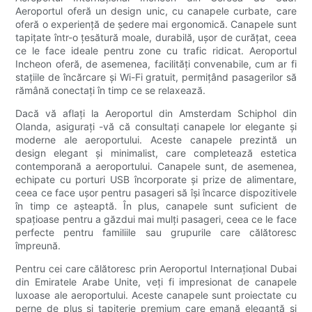
Aeroportul oferă un design unic, cu canapele curbate, care
oferă o experiență de ședere mai ergonomică. Canapele sunt
tapițate într-o țesătură moale, durabilă, ușor de curățat, ceea
ce le face ideale pentru zone cu trafic ridicat. Aeroportul
Incheon oferă, de asemenea, facilități convenabile, cum ar fi
stațiile de încărcare și Wi-Fi gratuit, permițând pasagerilor să
rămână conectați în timp ce se relaxează.
Dacă vă aflați la Aeroportul din Amsterdam Schiphol din
Olanda, asigurați -vă că consultați canapele lor elegante și
moderne ale aeroportului. Aceste canapele prezintă un
design elegant și minimalist, care completează estetica
contemporană a aeroportului. Canapele sunt, de asemenea,
echipate cu porturi USB încorporate și prize de alimentare,
ceea ce face ușor pentru pasageri să își încarce dispozitivele
în timp ce așteaptă. În plus, canapele sunt suficient de
spațioase pentru a găzdui mai mulți pasageri, ceea ce le face
perfecte pentru familiile sau grupurile care călătoresc
împreună.
Pentru cei care călătoresc prin Aeroportul Internațional Dubai
din Emiratele Arabe Unite, veți fi impresionat de canapele
luxoase ale aeroportului. Aceste canapele sunt proiectate cu
perne de pluș și tapițerie premium care emană eleganță și