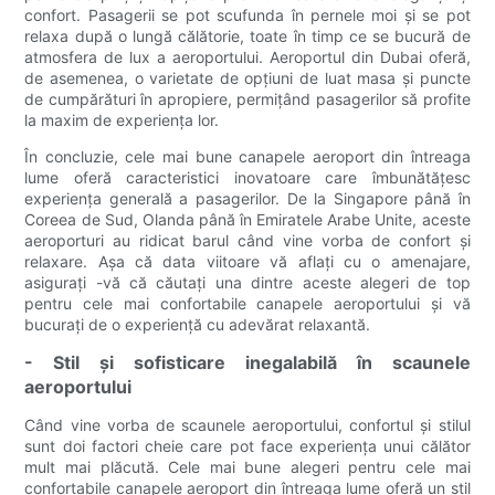
confort. Pasagerii se pot scufunda în pernele moi și se pot
relaxa după o lungă călătorie, toate în timp ce se bucură de
atmosfera de lux a aeroportului. Aeroportul din Dubai oferă,
de asemenea, o varietate de opțiuni de luat masa și puncte
de cumpărături în apropiere, permițând pasagerilor să profite
la maxim de experiența lor.
În concluzie, cele mai bune canapele aeroport din întreaga
lume oferă caracteristici inovatoare care îmbunătățesc
experiența generală a pasagerilor. De la Singapore până în
Coreea de Sud, Olanda până în Emiratele Arabe Unite, aceste
aeroporturi au ridicat barul când vine vorba de confort și
relaxare. Așa că data viitoare vă aflați cu o amenajare,
asigurați -vă că căutați una dintre aceste alegeri de top
pentru cele mai confortabile canapele aeroportului și vă
bucurați de o experiență cu adevărat relaxantă.
- Stil și sofisticare inegalabilă în scaunele
aeroportului
Când vine vorba de scaunele aeroportului, confortul și stilul
sunt doi factori cheie care pot face experiența unui călător
mult mai plăcută. Cele mai bune alegeri pentru cele mai
confortabile canapele aeroport din întreaga lume oferă un stil