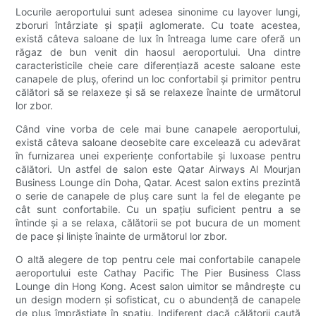
Locurile aeroportului sunt adesea sinonime cu layover lungi,
zboruri întârziate și spații aglomerate. Cu toate acestea,
există câteva saloane de lux în întreaga lume care oferă un
răgaz de bun venit din haosul aeroportului. Una dintre
caracteristicile cheie care diferențiază aceste saloane este
canapele de pluș, oferind un loc confortabil și primitor pentru
călători să se relaxeze și să se relaxeze înainte de următorul
lor zbor.
Când vine vorba de cele mai bune canapele aeroportului,
există câteva saloane deosebite care excelează cu adevărat
în furnizarea unei experiențe confortabile și luxoase pentru
călători. Un astfel de salon este Qatar Airways Al Mourjan
Business Lounge din Doha, Qatar. Acest salon extins prezintă
o serie de canapele de pluș care sunt la fel de elegante pe
cât sunt confortabile. Cu un spațiu suficient pentru a se
întinde și a se relaxa, călătorii se pot bucura de un moment
de pace și liniște înainte de următorul lor zbor.
O altă alegere de top pentru cele mai confortabile canapele
aeroportului este Cathay Pacific The Pier Business Class
Lounge din Hong Kong. Acest salon uimitor se mândrește cu
un design modern și sofisticat, cu o abundență de canapele
de pluș împrăștiate în spațiu. Indiferent dacă călătorii caută