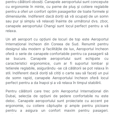
pentru călătorii obosiți. Canapele aeroportului sunt concepute
cu ergonomie în minte, cu perne de pluș și cotiere reglabile
pentru a oferi un confort optim pasagerilor de toate formele și
dimensiunile. Indiferent dacă doriți să vă ocupați de un somn
sau pur și simplu vă relaxați înainte de următorul dvs. zbor,
canapele aeroportului Changi sunt locul perfect pentru a vă
relaxa.
Un alt aeroport cu opțiuni de locuri de top este Aeroportul
Internațional Incheon din Coreea de Sud. Renumit pentru
designul său modern și facilitățile de lux, Aeroportul Incheon
oferă o serie de canapele confortabile pentru ca pasagerii să
se bucure. Canapele aeroportului sunt echipate cu
caracteristici ergonomice, cum ar fi suportul lombar și
tetierele reglabile, asigurându -se că călătorii se pot relaxa în
stil. Indiferent dacă doriți să citiți o carte sau să faceți un pui
de somn rapid, canapele Aeroportului Incheon oferă locul
perfect pentru a da înapoi și a vă relaxa în timpul stabilirii.
Pentru călătorii care trec prin Aeroportul Internațional din
Dubai, selecția de opțiuni de ședere confortabile nu este
deloc. Canapele aeroportului sunt proiectate cu accent pe
ergonomie, cu cotiere căptușite și ample pentru picioare
pentru a asigura un confort maxim pentru pasageri.