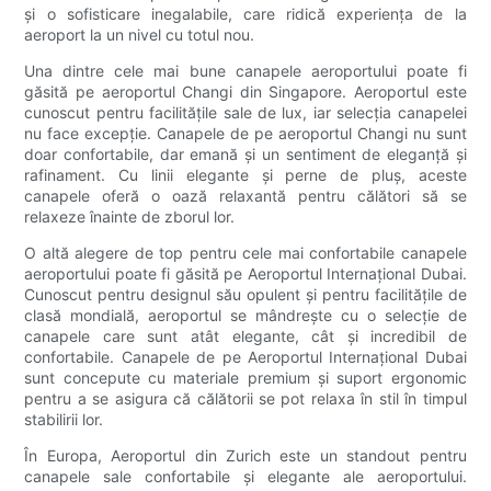
și o sofisticare inegalabile, care ridică experiența de la
aeroport la un nivel cu totul nou.
Una dintre cele mai bune canapele aeroportului poate fi
găsită pe aeroportul Changi din Singapore. Aeroportul este
cunoscut pentru facilitățile sale de lux, iar selecția canapelei
nu face excepție. Canapele de pe aeroportul Changi nu sunt
doar confortabile, dar emană și un sentiment de eleganță și
rafinament. Cu linii elegante și perne de pluș, aceste
canapele oferă o oază relaxantă pentru călători să se
relaxeze înainte de zborul lor.
O altă alegere de top pentru cele mai confortabile canapele
aeroportului poate fi găsită pe Aeroportul Internațional Dubai.
Cunoscut pentru designul său opulent și pentru facilitățile de
clasă mondială, aeroportul se mândrește cu o selecție de
canapele care sunt atât elegante, cât și incredibil de
confortabile. Canapele de pe Aeroportul Internațional Dubai
sunt concepute cu materiale premium și suport ergonomic
pentru a se asigura că călătorii se pot relaxa în stil în timpul
stabilirii lor.
În Europa, Aeroportul din Zurich este un standout pentru
canapele sale confortabile și elegante ale aeroportului.