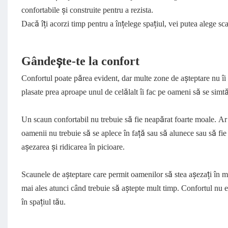
confortabile și construite pentru a rezista.
Dacă îți acorzi timp pentru a înțelege spațiul, vei putea alege sc
Gândește-te la confort
Confortul poate părea evident, dar multe zone de așteptare nu îi
plasate prea aproape unul de celălalt îi fac pe oameni să se simtă 
Un scaun confortabil nu trebuie să fie neapărat foarte moale. Ar 
oamenii nu trebuie să se aplece în față sau să alunece sau să fie s
așezarea și ridicarea în picioare.
Scaunele de așteptare care permit oamenilor să stea așezați în mod
mai ales atunci când trebuie să aștepte mult timp. Confortul nu 
în spațiul tău.