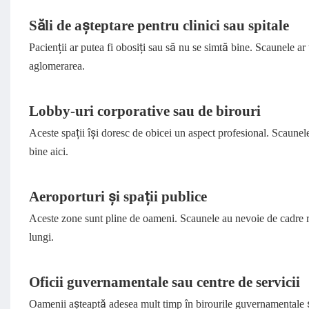
Săli de așteptare pentru clinici sau spitale
Pacienții ar putea fi obosiți sau să nu se simtă bine. Scaunele ar 
aglomerarea.
Lobby-uri corporative sau de birouri
Aceste spații își doresc de obicei un aspect profesional. Scaunel
bine aici.
Aeroporturi și spații publice
Aceste zone sunt pline de oameni. Scaunele au nevoie de cadre re
lungi.
Oficii guvernamentale sau centre de servicii
Oamenii așteaptă adesea mult timp în birourile guvernamentale și 