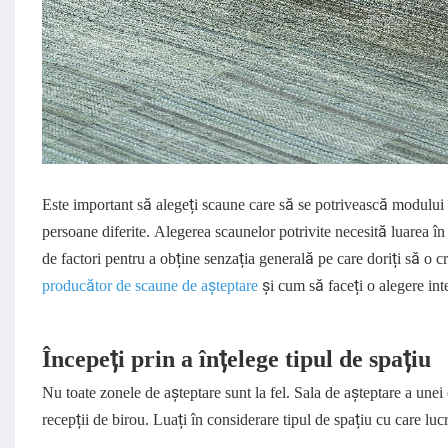
Este important să alegeți scaune care să se potrivească modului î
persoane diferite. Alegerea scaunelor potrivite necesită luarea î
de factori pentru a obține senzația generală pe care doriți să o cr
producător de scaune de așteptare
și cum să faceți o alegere int
Începeți prin a înțelege tipul de spațiu
Nu toate zonele de așteptare sunt la fel. Sala de așteptare a unei 
recepții de birou. Luați în considerare tipul de spațiu cu care lucr