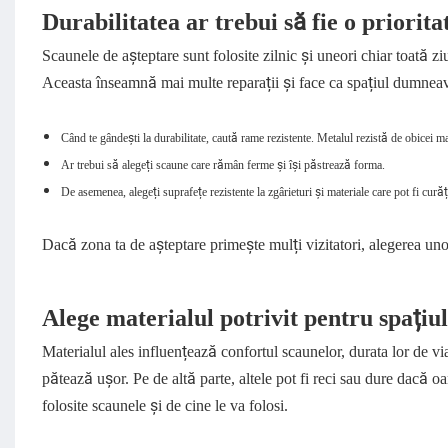
Durabilitatea ar trebui să fie o priorita
Scaunele de așteptare sunt folosite zilnic și uneori chiar toată zi
Aceasta înseamnă mai multe reparații și face ca spațiul dumneavo
Când te gândești la durabilitate, caută rame rezistente. Metalul rezistă de obicei ma
Ar trebui să alegeți scaune care rămân ferme și își păstrează forma.
De asemenea, alegeți suprafețe rezistente la zgârieturi și materiale care pot fi curăț
Dacă zona ta de așteptare primește mulți vizitatori, alegerea un
Alege materialul potrivit pentru spațiul
Materialul ales influențează confortul scaunelor, durata lor de vi
pătează ușor. Pe de altă parte, altele pot fi reci sau dure dacă 
folosite scaunele și de cine le va folosi.