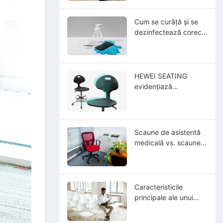
Cum se curăță și se
dezinfectează corect
scaunele chirurgicale?
HEWEI SEATING
evidențiază
performanța,
durabilitatea și
îngrijirea soluțiilor sale
avansate de scaune
Scaune de asistentă
cu piele integrală din
medicală vs. scaune
poliuretan PU
de birou obișnuite:
Care este diferența?
Caracteristicile
principale ale unui
producător de scaune
de laborator de