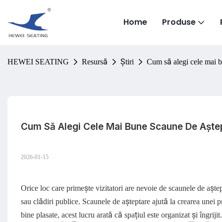
Home
Produse
HEWEI SEATING
Resursă
Ştiri
Cum să alegi cele mai b
Cum Să Alegi Cele Mai Bune Scaune De Aștep
2026-01-15
Orice loc care primește vizitatori are nevoie de scaunele de aștept
sau clădiri publice. Scaunele de așteptare ajută la crearea unei 
bine plasate, acest lucru arată că spațiul este organizat și îngrijit.