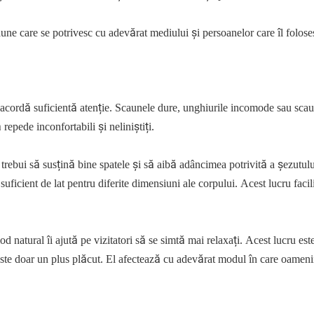
aune care se potrivesc cu adevărat mediului și persoanelor care îl folose
 acordă suficientă atenție. Scaunele dure, unghiurile incomode sau sca
repede inconfortabili și neliniștiți.
trebui să susțină bine spatele și să aibă adâncimea potrivită a șezutulu
uficient de lat pentru diferite dimensiuni ale corpului. Acest lucru facil
 natural îi ajută pe vizitatori să se simtă mai relaxați. Acest lucru este
este doar un plus plăcut. El afectează cu adevărat modul în care oamenii