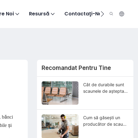
re Noi
Resursă
Contactaţi-Ne
Recomandat Pentru Tine
Cât de durabile sunt
scaunele de așteptare
publice în zonele cu
trafic intens?
, bănci
Cum să găsești un
producător de scaune
bile și
chirurgicale de
încredere în China?