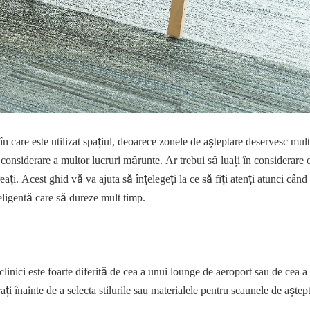
n care este utilizat spațiul, deoarece zonele de așteptare deservesc mul
n considerare a multor lucruri mărunte. Ar trebui să luați în considerare
eați. Acest ghid vă va ajuta să înțelegeți la ce să fiți atenți atunci când
eligentă care să dureze mult timp.
clinici este foarte diferită de cea a unui lounge de aeroport sau de cea a
ați înainte de a selecta stilurile sau materialele pentru scaunele de aștep