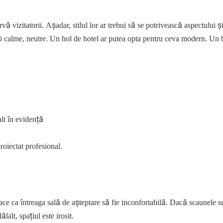
vă vizitatorii. Așadar, stilul lor ar trebui să se potrivească aspectului ș
ri calme, neutre. Un hol de hotel ar putea opta pentru ceva modern. Un 
lt în evidență
proiectat profesional.
ace ca întreaga sală de așteptare să fie inconfortabilă. Dacă scaunele s
alt, spațiul este irosit.