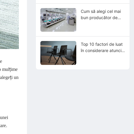
încredere
Cum să alegi cel mai
bun producător de
scaune de laborator?
Top 10 factori de luat
în considerare atunci
când cumpărați un
te
scaun de laborator
 o mulțime
 alegeți un
 unei
tare.