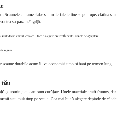
te
ua. Scaunele cu rame slabe sau materiale ieftine se pot rupe, clătina sau
astră să pară neîngrijit.
i mult decât lemnul, ceea ce îl face o alegere preferată pentru zonele de așteptare.
ate regulat.
or scaune durabile acum îți va economisi timp și bani pe termen lung.
 tău
ață și ușurința cu care sunt curățate. Unele materiale arată frumos, dar
oamenii stau mult timp pe scaun. Cea mai bună alegere depinde de cât de 