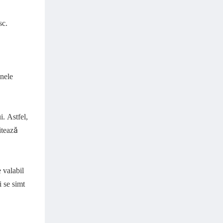
sc.
unele
i. Astfel,
itează
 valabil
 se simt