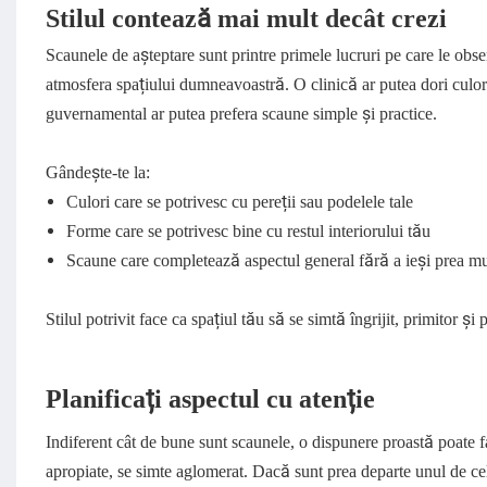
Stilul contează mai mult decât crezi
Scaunele de așteptare sunt printre primele lucruri pe care le obser
atmosfera spațiului dumneavoastră. O clinică ar putea dori culo
guvernamental ar putea prefera scaune simple și practice.
Gândește-te la:
Culori care se potrivesc cu pereții sau podelele tale
Forme care se potrivesc bine cu restul interiorului tău
Scaune care completează aspectul general fără a ieși prea mu
Stilul potrivit face ca spațiul tău să se simtă îngrijit, primitor și 
Planificați aspectul cu atenție
Indiferent cât de bune sunt scaunele, o dispunere proastă poate f
apropiate, se simte aglomerat. Dacă sunt prea departe unul de celăl