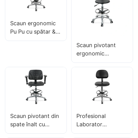
personalizat Hewei
Scaun ergonomic
Pu Pu cu spătar &
Scaun integral din
Scaun pivotant
spumă, inel de
ergonomic
picior ajustat de
profesional IC142
înălțime &
cu spătar PU &
cotiere inel de
picior reglabil &
Baza de 5 stele
pentru laboratoare
Scaun pivotant din
Profesional
spate înalt cu
Laborator
cotiere reglabile
Ergonomic Scaun