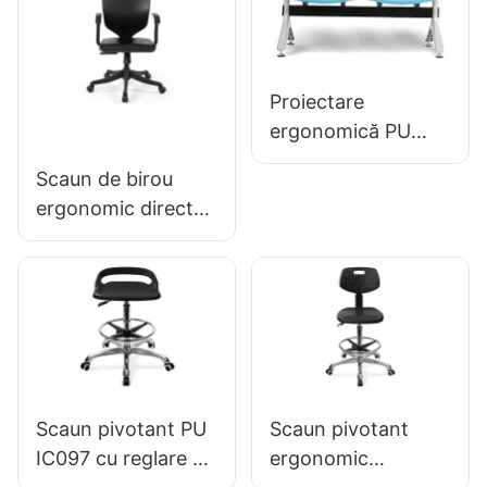
Proiectare
ergonomică PU
scaune din sală de
Scaun de birou
așteptare LC059
ergonomic direct
pentru clinici &
din fabrică, turnat
Saloane OEM
din spumă PU,
Producător Hewei
IC091 HEWEI
SEATING
Scaun pivotant PU
Scaun pivotant
IC097 cu reglare a
ergonomic