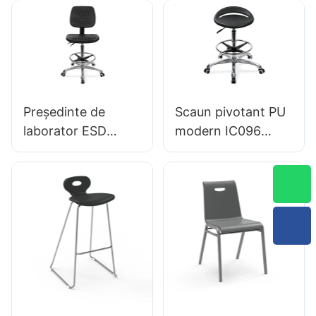
Scaun PU IC050
de spălare PU
Suport lombar
Suport de 360 ​​°
Control înălțime de
Stable Stable 5
înălțime de 5 stele
stele Proiectat
Baza de aluminiu
științific pentru
pentru
laborator
Președinte de
Scaun pivotant PU
birou/laborator
laborator ESD
modern IC096
Proiectare
Reglarea înălțimii
ergonomică a
Inel de picior
spătarului PU
reglabil & Baza de 5
stele | Perfect
pentru Office &
Utilizarea studioului