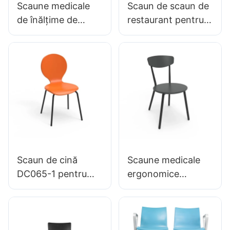
Scaune medicale
Scaun de scaun de
de înălțime de
restaurant pentru
mijloc BC133
cină de familie
pentru camere de
hotel dc034-3
urgență producător
personalizat în vrac
de scaune de
cumpărat hewei
frunte Hewei
Scaun de cină
Scaune medicale
DC065-1 pentru
ergonomice
Family Restaurant
DC136-1 pentru
Hotel OEM ODM
aplicații medicale,
personalizat Hewei
angrosistul Hewei