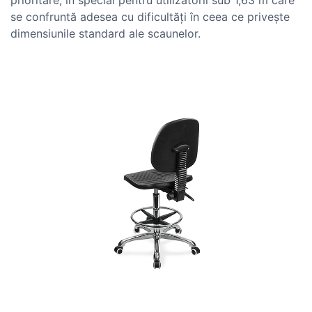
prioritare, în special pentru utilizatorii sub 1,63 m care
se confruntă adesea cu dificultăți în ceea ce privește
dimensiunile standard ale scaunelor.