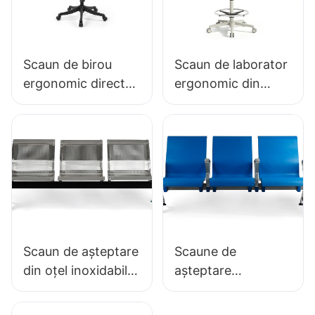
Scaun de birou
Scaun de laborator
ergonomic direct
ergonomic din
din fabrică, turnat
spumă PU durabilă
din spumă PU,
LD13 HEWEI
IC091 HEWEI
SEATING
SEATING
Scaun de așteptare
Scaune de
din oțel inoxidabil,
așteptare
ieftin, LC153-H1,
antibacteriene din
perfect pentru
PU cu bază din