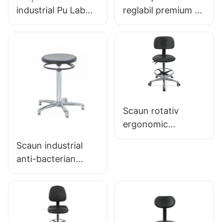
industrial Pu Lab
reglabil premium cu
pentru instituții de
mâner, Scaun cu
cercetare IC008
spumă intergal &
BUROGAT
PU PU STOOL
CONSTRUIT BUMĂ
DESCHIP DE PUT
HEWEI
ALIMENTARE AU-A
ADRESABILĂ
RELIAȚIA
Scaun rotativ
POOTELOR &
ergonomic
CROM 5 STAR011
premium Ic027 cu
Scaun industrial
spătar reglabil din
anti-bacterian
PU, șezut reglabil
pentru linia de
pe înălțime și bază
asamblare a
cu 5 stele din
atelierului IC015-2
aluminiu pentru
ODM OEM
laboratoare/birouri