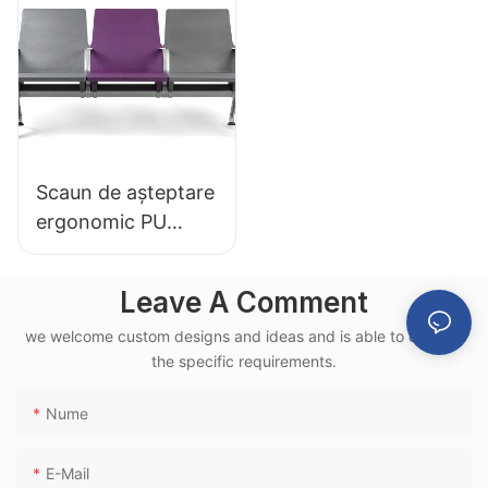
diverse spații
aluminiu LC152
publice
pentru zone de
așteptare
Scaun de așteptare
ergonomic PU
LC151-H1, cadru din
aluminiu, pentru
Leave A Comment
aeroport, utilizat în
we welcome custom designs and ideas and is able to cater to
terminale feroviare
the specific requirements.
de mare viteză
Nume
E-Mail