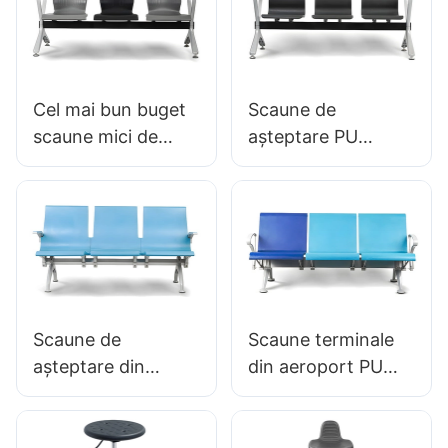
cu trafic mare
OEM Hewei
Cel mai bun buget
Scaune de
scaune mici de
așteptare PU
așteptare LC060
LC063 pentru
Perfect pentru
spitale & Clinici
birouri
OEM/ODM Hewei
stomatologice la
prețul fabricii
Hewei
Scaune de
Scaune terminale
așteptare din
din aeroport PU
aeroport PU LC068
Scaune de
Scaune
așteptare din
ergonomice
aluminiu ergonomic