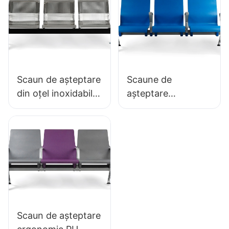
SEATING
Scaun de așteptare
Scaune de
din oțel inoxidabil,
așteptare
ieftin, LC153-H1,
antibacteriene din
perfect pentru
PU cu bază din
diverse spații
aluminiu LC152
publice
pentru zone de
așteptare
Scaun de așteptare