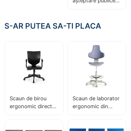
așteptare publice
ridicare pe gaz,
Scaun medical
opțiuni de bază
reglabil cu preț bun
pentru medii
S-AR PUTEA SA-TI PLACA
sensibile la
electricitate statică
Scaun de birou
Scaun de laborator
ergonomic direct
ergonomic din
din fabrică, turnat
spumă PU durabilă
din spumă PU,
LD13 HEWEI
IC091 HEWEI
SEATING