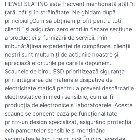
HEWEI SEATING este frecvent menționată atât în
​​țară, cât și în străinătate. Ne ghidăm după
principiul „Cum să obținem profit pentru toți
clienții” și asigurăm zero erori în fiecare secțiune
a producției și furnizării de servicii. Prin
îmbunătățirea experienței de cumpărare, clienții
noștri sunt mulțumiți de acțiunile noastre și
apreciază eforturile pe care le depunem.
Scaunele de birou ESD prioritizează siguranța
prin integrarea de materiale disipative de
electricitate statică pentru a preveni descărcările
electrostatice în medii sensibile, cum ar fi
producția de electronice și laboratoarele. Aceste
scaune se concentrează pe funcționalitate
printr-un design specializat, asigurând protecția
echipamentelor sensibile și menținând
securitatea la locul de muncă. În plus, acestea