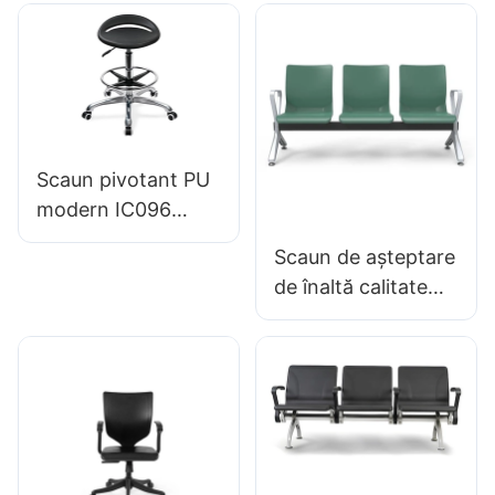
mic Înălțime
ergonomică a
reglabilă a
spătarului PU
scaunului PU &
Baza de 5 stele
pentru IC de
laborator003
Scaun pivotant PU
modern IC096
Reglarea înălțimii
Scaun de așteptare
Inel de picior
de înaltă calitate
reglabil & Baza de 5
PU din aluminiu
stele | Perfect
OEM Clinic Clinic
pentru Office &
LC099 Producător
Utilizarea studioului
Hewei