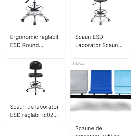
confortabile pentru
LC090 Proiectat de
aeroporturi și stații
Hewei
de cale ferată
Producător Hewei
Ergonomic reglabil
Scaun ESD
ESD Round
Laborator Scaun
Polyuretan Scaun
mic Înălțime
Laborator cu Stele
reglabilă a
de Stele din
scaunului & de 5
aluminiu IC002
stele pentru IC de
laborator003
Scaun de laborator
ESD reglabil Ic022
cu spătar cu
Scaune de
control al înălțimii și