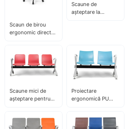
Scaune de
așteptare la
aeroport LC089
Scaun de birou
pentru zonele de
ergonomic direct
așteptare a
din fabrică, turnat
aeroportului de
din spumă PU,
Hewei
IC091 HEWEI
SEATING
Scaune mici de
Proiectare
așteptare pentru
ergonomică PU
clinici & saloane
scaune din sală de
LC056 Factory
așteptare LC059
Economii directe
pentru clinici &