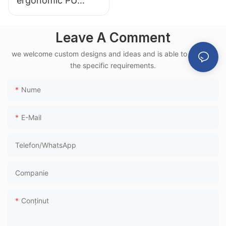
ergonomic PU
LC151-H1, cadru din
aluminiu, pentru
Leave A Comment
aeroport, utilizat în
we welcome custom designs and ideas and is able to cater to
terminale feroviare
the specific requirements.
de mare viteză
Nume
E-Mail
Telefon/WhatsApp
Companie
Conţinut