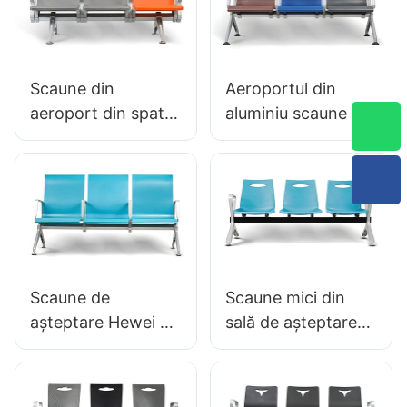
Hewei
Saloane OEM
Producător Hewei
Scaune din
Aeroportul din
aeroport din spate
aluminiu scaune de
din spate scaune
așteptare scaune
din aluminiu
OEM Soluții pentru
ergonomic pentru
aeroporturi LC125
terminale LC119
Producător Hewei
Hewei
Scaune de
Scaune mici din
așteptare Hewei PU
sală de așteptare
Frame din aluminiu
LC028 Economisire
LC138 Ideal pentru
în spațiu pentru
aeroporturi & zone
furnizorul de clinică