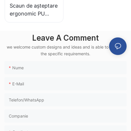
Scaun de așteptare
ergonomic PU
LC151-H1, cadru din
aluminiu, pentru
Leave A Comment
aeroport, utilizat în
terminale feroviare
we welcome custom designs and ideas and is able to cater to
de mare viteză
the specific requirements.
Nume
E-Mail
Telefon/WhatsApp
Companie