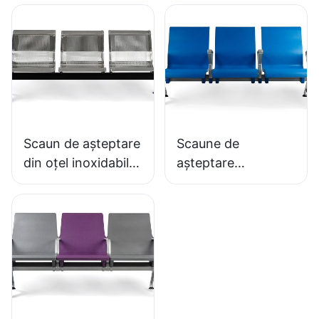
din spumă PU,
LD13 HEWEI
IC091 HEWEI
SEATING
SEATING
Scaun de așteptare
Scaune de
din oțel inoxidabil,
așteptare
ieftin, LC153-H1,
antibacteriene din
perfect pentru
PU cu bază din
diverse spații
aluminiu LC152
publice
pentru zone de
așteptare