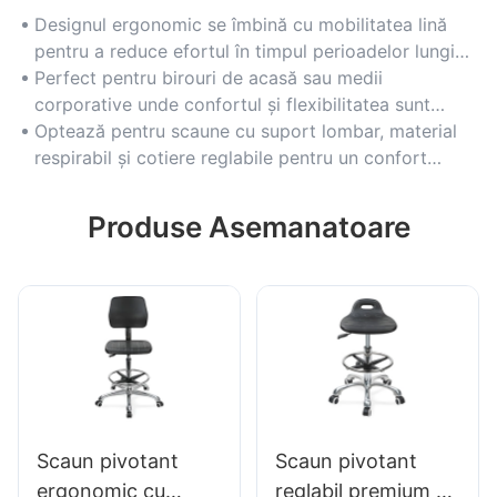
Designul ergonomic se îmbină cu mobilitatea lină
pentru a reduce efortul în timpul perioadelor lungi
de ședere.
Perfect pentru birouri de acasă sau medii
corporative unde confortul și flexibilitatea sunt
prioritare.
Optează pentru scaune cu suport lombar, material
respirabil și cotiere reglabile pentru un confort
personalizat.
Produse Asemanatoare
Scaun pivotant
Scaun pivotant
ergonomic cu
reglabil premium cu