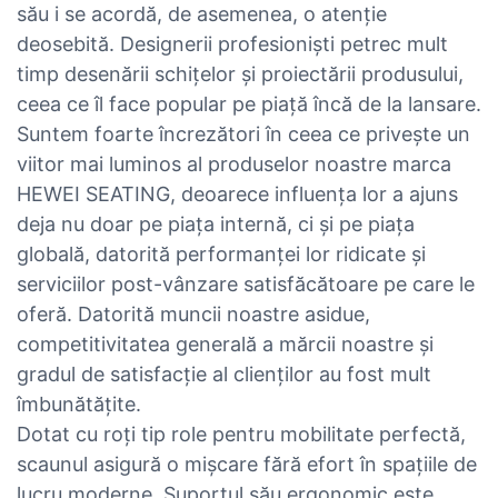
său i se acordă, de asemenea, o atenție
deosebită. Designerii profesioniști petrec mult
timp desenării schițelor și proiectării produsului,
ceea ce îl face popular pe piață încă de la lansare.
Suntem foarte încrezători în ceea ce privește un
viitor mai luminos al produselor noastre marca
HEWEI SEATING, deoarece influența lor a ajuns
deja nu doar pe piața internă, ci și pe piața
globală, datorită performanței lor ridicate și
serviciilor post-vânzare satisfăcătoare pe care le
oferă. Datorită muncii noastre asidue,
competitivitatea generală a mărcii noastre și
gradul de satisfacție al clienților au fost mult
îmbunătățite.
Dotat cu roți tip role pentru mobilitate perfectă,
scaunul asigură o mișcare fără efort în spațiile de
lucru moderne. Suportul său ergonomic este