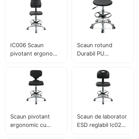
PU PU STOOL
DESCHIDE STOLUL
DE PUT
ALIMENTABIL AI
ADJUSTIBILULUI
IC006 Scaun
Scaun rotund
RENELOR & CROM
pivotant ergonomic
Durabil PU
CROM 5 STAR
cu scaun de spumă
Laborator IC013 cu
intergal de spătar &
inel integral al
ESD Science Lab
scaunului de spumă
Stool Inel de picior
Înălțime reglabil inel
reglabil în înălțime
de picior & Nylon
& Baza de 5 stele
Base de 5 stele
din aluminiu pentru
pentru camere
Scaun pivotant
Scaun de laborator
laboratoare &
curate Laboratoare
ergonomic cu
ESD reglabil Ic022
Hewei
spătar ESD Science
cu spătar cu