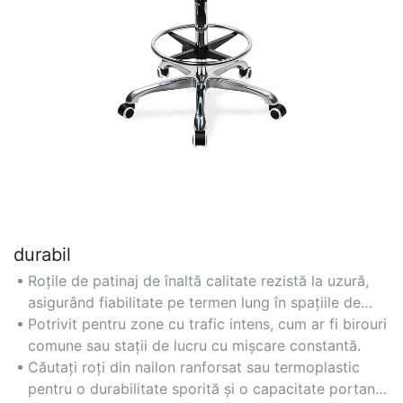
durabil
Roțile de patinaj de înaltă calitate rezistă la uzură,
asigurând fiabilitate pe termen lung în spațiile de
lucru aglomerate.
Potrivit pentru zone cu trafic intens, cum ar fi birouri
comune sau stații de lucru cu mișcare constantă.
Căutați roți din nailon ranforsat sau termoplastic
pentru o durabilitate sporită și o capacitate portantă