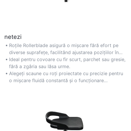
netezi
Roțile Rollerblade asigură o mișcare fără efort pe
diverse suprafețe, facilitând ajustarea pozițiilor în
birou.
Ideal pentru covoare cu fir scurt, parchet sau gresie,
fără a zgâria sau lăsa urme.
Alegeți scaune cu roți proiectate cu precizie pentru
o mișcare fluidă constantă și o funcționare
silențioasă.