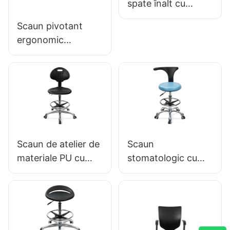
spate înalt cu
cotiere reglabile
Scaun pivotant
Scaun PU IC050
ergonomic
Suport lombar
profesional IC142
Control înălțime de
cu spătar PU &
înălțime de 5 stele
cotiere inel de
Baza de aluminiu
picior reglabil &
pentru
Baza de 5 stele
birou/laborator
pentru laboratoare
Scaun de atelier de
Scaun
materiale PU cu
stomatologic cu
personalizabil din
Spitalul de sprijin
nylon, din aluminiu,
pentru spumă de
din nylon, din
înaltă densitate
aluminiu, IC007
spumă de spumă &
personalizat Hewei
Utilizarea clinicii