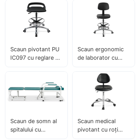
Lab Stool IC016
control al înălțimii și
Inel de picior
ridicare pe gaz,
ajustat de înălțime
opțiuni de bază
& Baza de 5 stele
pentru medii
din aluminiu pentru
sensibile la
laboratoare &
electricitate statică
Scaun pivotant PU
Scaun ergonomic
CALEANS
IC097 cu reglare a
de laborator cu
înălțimii baze
spătar PU 360 °
stabile de 5 stele
Pivotant & Baza de
perfect pentru
5 stele din greutăți
studio de birou
susține ore lungi în
laboratoare
Scaun de somn al
Scaun medical
spitalului cu
pivotant cu roți
economii eficiente
MC-002F Pernă din