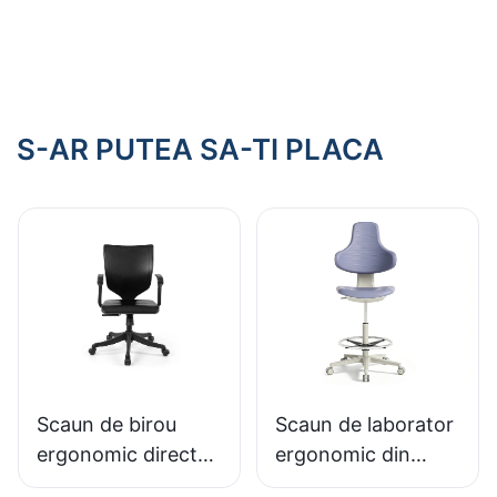
cu materiale PU cu
spumă din piele PU
materiale PU
Design ușor de
curățat pentru
clinici și spitale
S-AR PUTEA SA-TI PLACA
Scaun de birou
Scaun de laborator
ergonomic direct
ergonomic din
din fabrică, turnat
spumă PU durabilă