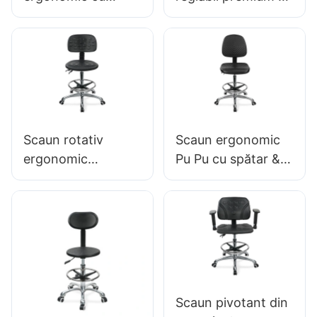
scaun de spumă
mâner, Scaun cu
intergal de spătar &
spumă intergal &
ESD Science Lab
PU PU STOOL
Stool Inel de picior
DESCHIP DE PUT
reglabil în înălțime
ALIMENTARE AU-A
& Baza de 5 stele
ADRESABILĂ
pentru laboratoare
RELIAȚIA
Scaun rotativ
Scaun ergonomic
&
POOTELOR &
ergonomic
Pu Pu cu spătar &
CROM 5 STAR011
premium Ic027 cu
Scaun integral din
spătar reglabil din
spumă, inel de
PU, șezut reglabil
picior ajustat de
pe înălțime și bază
înălțime &
cu 5 stele din
aluminiu pentru
laboratoare/birouri
Scaun pivotant din