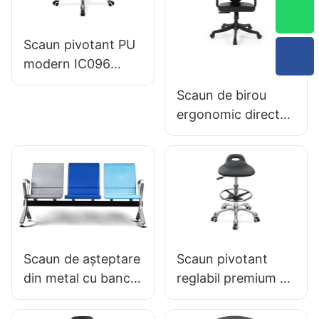
Scaun pivotant PU
modern IC096
Reglarea înălțimii
Scaun de birou
Inel de picior
ergonomic direct
reglabil & Baza de 5
din fabrică, turnat
stele | Perfect
din spumă PU,
pentru Office &
IC091 HEWEI
Utilizarea studioului
SEATING
Scaun de așteptare
Scaun pivotant
din metal cu bancă
reglabil premium cu
aeroport LC100
mâner, Scaun cu
Furnizor Hewei
spumă intergal &