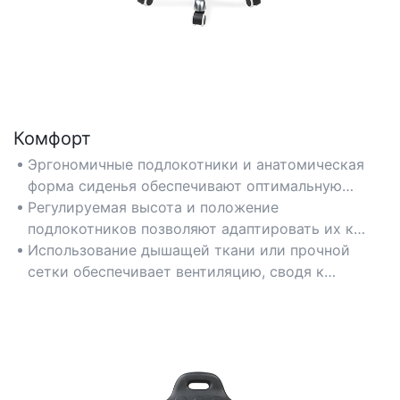
Комфорт
Эргономичные подлокотники и анатомическая
форма сиденья обеспечивают оптимальную
поддержку, снижая нагрузку во время
Регулируемая высота и положение
длительных смен на промышленных или
подлокотников позволяют адаптировать их к
технических предприятиях.
различным типам телосложения, повышая
Использование дышащей ткани или прочной
комфорт пользователя в динамичной рабочей
сетки обеспечивает вентиляцию, сводя к
обстановке.
минимуму дискомфорт в помещениях с
регулируемой температурой.