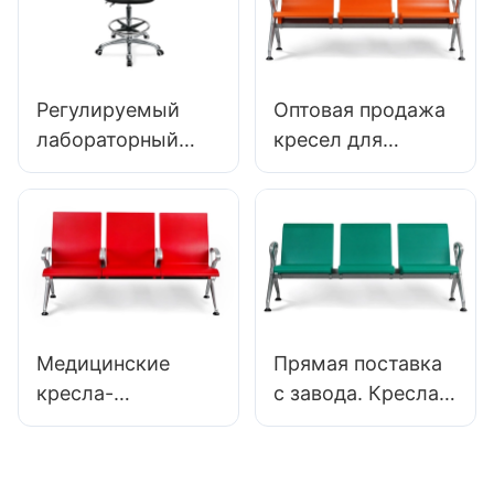
аэропорта LC100
стул с
Hewei
алюминиевой
звездной базой
IC002
Регулируемый
Оптовая продажа
лабораторный
кресел для
стул ESD IC022 с
ожидания из
опциями базы
полиуретана с
подъема по
алюминиевыми
высоте высоты
ножками для
спинки
клиник и залов
ожидания в
аэропортах
Медицинские
Прямая поставка
кресла-
с завода. Кресла
трансформеры
HEWEI LC156 PU
LC148-H1 из
для ожидания по
искусственной
низкой цене со