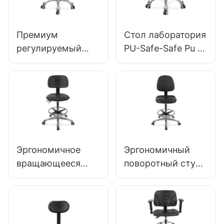
PU & 5-звездочная
спинках & Стуло
база для
лабораторного
Премиум
Стол лаборатория
IC003
регулируемый
PU-Safe-Safe Pu с
поворотный стул
газовым
с ручкой,
подъемом &
межгальное
Регулировка
пенопластовое
высоты кольца.
сиденье & PU Lab
Stul Design Design
Регулируемое
Эргономичное
Эргономичный
кольцом ноги &
вращающееся
поворотный стул
Хромированное 5-
кресло премиум-
PU с спинкой &
звездочное
класса Ic027 с
интеграл
основание для
регулируемой
пенопласта,
Ultimate Comfort
спинкой из
регулируемое
IC011