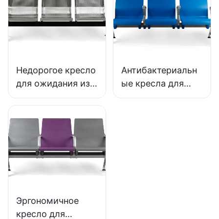
SEATING от
SEATING
производителя.
Недорогое кресло
Антибактериальн
для ожидания из
ые кресла для
нержавеющей
ожидания из
стали LC153-H1,
полиуретана с
идеально
алюминиевой
подходящее для
основой LC152
различных
для зон ожидания
общественных
помещений
Эргономичное
кресло для