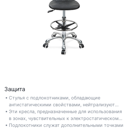
Защита
Стулья с подлокотниками, обладающие
антистатическими свойствами, нейтрализуют
накопление статического электричества за счет
Эти кресла, предназначенные для использования
проводящих материалов и заземляющих
в зонах, чувствительных к электростатическому
соединений, защищая электронные компоненты
разряду (ESD-S), соответствуют стандартам
Подлокотники служат дополнительными точками