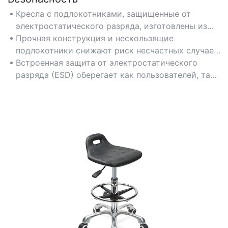
Кресла с подлокотниками, защищенные от
электростатического разряда, изготовлены из
антистатических материалов и оснащены
Прочная конструкция и нескользящие
механизмами заземления, предотвращающими
подлокотники снижают риск несчастных случаев,
электростатический разряд, что обеспечивает
что делает их идеальными для лабораторий,
Встроенная защита от электростатического
соответствие стандартам безопасности в
чистых помещений и предприятий по
разряда (ESD) оберегает как пользователей, так
чувствительных к внешним воздействиям
производству электроники.
и чувствительное оборудование от опасностей,
рабочих средах.
связанных со статическим электричеством, при
длительной эксплуатации.