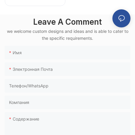
ожидания в
аэропорту LC151-
Leave A Comment
H1 с алюминиевой
рамой из
we welcome custom designs and ideas and is able to cater to
полиуретана для
the specific requirements.
использования в
Имя
высокоскоростны
х
Электронная Почта
железнодорожны
х терминалах
Телефон/WhatsApp
Компания
Содержание