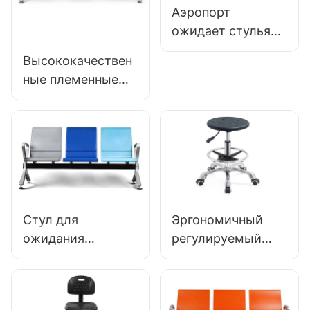
производитель
Аэропорт
Hewei
ожидает стулья
LC089 для зон
Высококачествен
ожидания
ные племенные
аэропорта Hewei
кресло -стул
алюминиевая
клиника -клиники
LC099
Производитель
Hewei
Стул для
Эргономичный
ожидания
регулируемый
металлов с
ESD Круглый
поставщиком
полиуретановый
скамейки
лабораторный