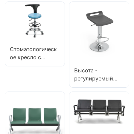
Backrest Design 5-
настраиваемым
звездочная
нейлоновым
алюминиевая база
хромированным
для расширенной
алюминиевой
лабораторной
ножной базой
работы
IC007
Стоматологическ
персонализирован
ое кресло с
ный Hewei
больницей по
Высота -
вспомогательной
регулируемый
поддержке
серый бар BC095
пенопласта с
с ручкой для
высокой
коммерческих
плотностью.
пространств
Персонализирова
нный