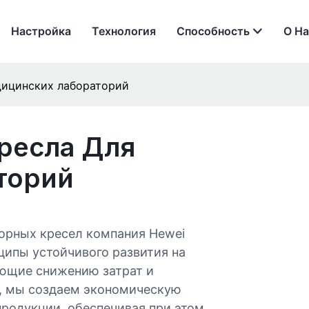
Настройка
Технология
Способность
О На
дицинских лабораторий
ресла Для
торий
орных кресел компания Hewei
нципы устойчивого развития на
ующие снижению затрат и
, мы создаем экономическую
продукции, обеспечивая при этом