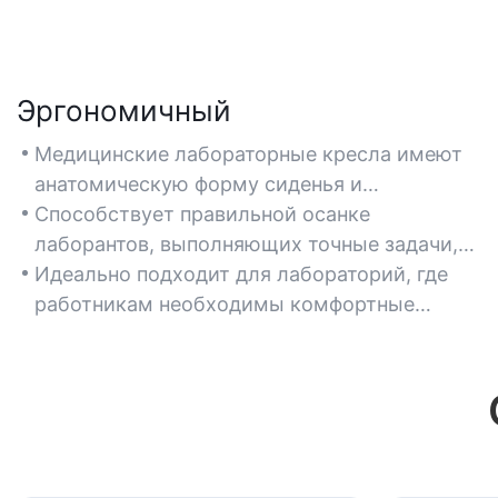
Эргономичный
Медицинские лабораторные кресла имеют
анатомическую форму сиденья и
регулируемую поясничную опору для
Способствует правильной осанке
снижения нагрузки при длительном
лаборантов, выполняющих точные задачи,
использовании.
такие как микроскопия или анализ
Идеально подходит для лабораторий, где
образцов.
работникам необходимы комфортные
сиденья, позволяющие минимизировать
усталость и дискомфорт в опорно-
двигательном аппарате.