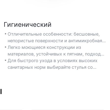
Гигиенический
Отличительные особенности: бесшовные,
непористые поверхности и антимикробная
обивка, предотвращающая рост бактерий и
Легко моющиеся конструкции из
загрязнение.
материалов, устойчивых к пятнам, подходят
для лабораторий, требующих строгих
Для быстрого ухода в условиях высоких
протоколов стерилизации.
санитарных норм выбирайте стулья со
съемными, моющимися чехлами.
ы