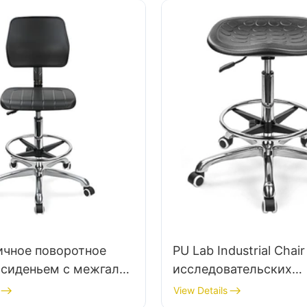
ичное поворотное
PU Lab Industrial Chair
 сиденьем с межгал-
исследовательских
том на спинках &
учреждений IC008 Ta
View Details
Buy Hewei