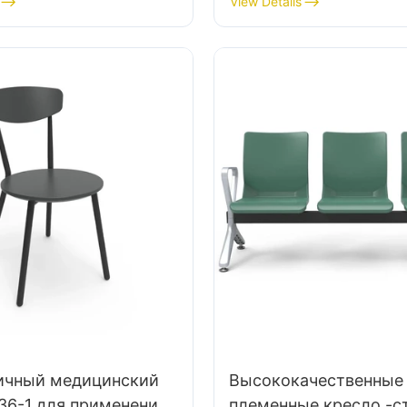
View Details
ая 5-звездочная
алюминиевая база дл
базовая, научно
расширенной лабора
анная для
работы
ории
ичный медицинский
Высококачественные
36-1 для применения
племенные кресло -с