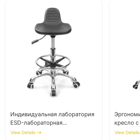
Индивидуальная лаборатория
Эргоном
ESD-лабораторная
кресло с
лаборатория. Регулируемая
пеноплас
View Details
View Details
высота сиденья PU & 5-
Стуло