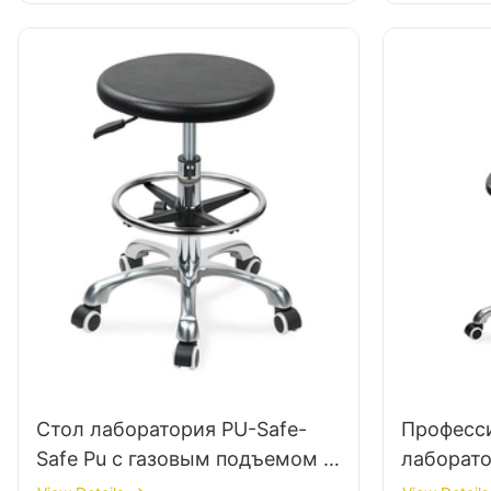
звездочная база для
лабораторного IC003
Стол лаборатория PU-Safe-
Професс
Safe Pu с газовым подъемом &
лаборато
Регулировка высоты кольца.
стула PU