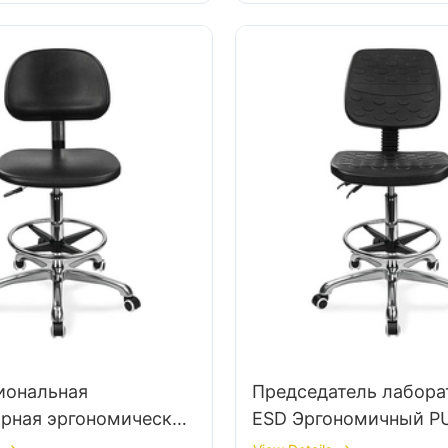
иональная
Председатель лабора
рная эргономическая
ESD Эргономичный P
 поддерживает 360 °
Backrest Design 5-зв