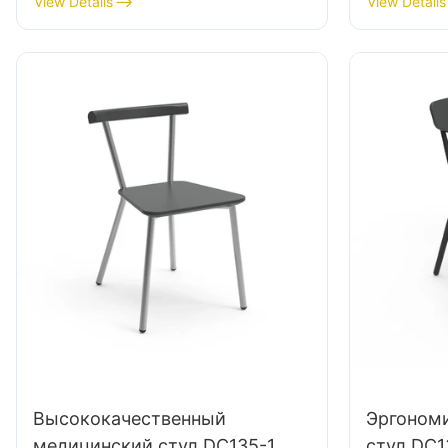
View Details
View Details
Стабильн
базовая 
разработ
лаборат
Высококачественный
Эргоном
медицинский стул DC135-1
стул DC1