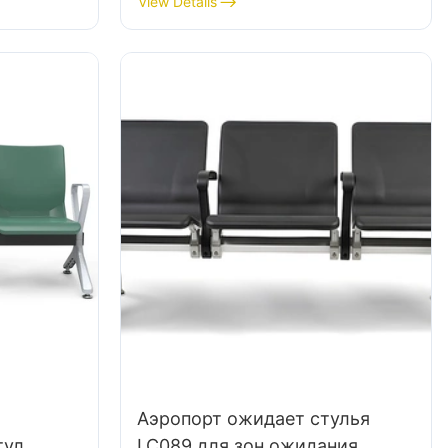
View Details
я
производитель стула Hewei
торной
Hewei
Аэропорт ожидает стулья
тул
LC089 для зон ожидания