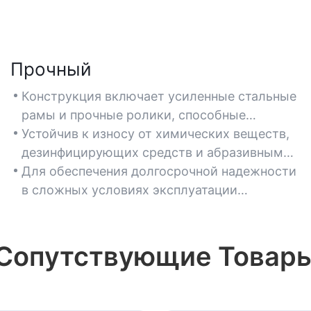
Прочный
Конструкция включает усиленные стальные
рамы и прочные ролики, способные
выдерживать частые перемещения и
Устойчив к износу от химических веществ,
интенсивное использование.
дезинфицирующих средств и абразивным
воздействиям, характерным для
Для обеспечения долгосрочной надежности
лабораторных условий.
в сложных условиях эксплуатации
выбирайте стулья с высокой
грузоподъемностью (например, более 250
фунтов).
Сопутствующие Товар