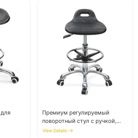
 для
Премиум регулируемый
поворотный стул с ручкой,
sted Buck
межгальное пенопластовое
View Details
сиденье & PU Lab Stul Design