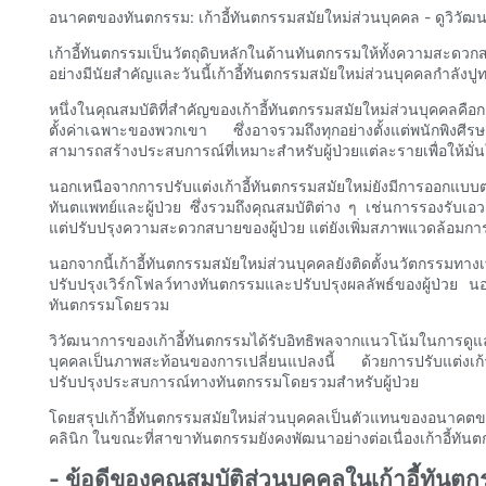
อนาคตของทันตกรรม: เก้าอี้ทันตกรรมสมัยใหม่ส่วนบุคคล - ดูวิวัฒ
เก้าอี้ทันตกรรมเป็นวัตถุดิบหลักในด้านทันตกรรมให้ทั้งความสะด
อย่างมีนัยสำคัญและวันนี้เก้าอี้ทันตกรรมสมัยใหม่ส่วนบุคคลกำลังป
หนึ่งในคุณสมบัติที่สำคัญของเก้าอี้ทันตกรรมสมัยใหม่ส่วนบุคคลค
ตั้งค่าเฉพาะของพวกเขา ซึ่งอาจรวมถึงทุกอย่างตั้งแต่พนักพิงศีรษ
สามารถสร้างประสบการณ์ที่เหมาะสำหรับผู้ป่วยแต่ละรายเพื่อให้
นอกเหนือจากการปรับแต่งเก้าอี้ทันตกรรมสมัยใหม่ยังมีการออกแบบ
ทันตแพทย์และผู้ป่วย ซึ่งรวมถึงคุณสมบัติต่าง ๆ เช่นการรองรับเ
แต่ปรับปรุงความสะดวกสบายของผู้ป่วย แต่ยังเพิ่มสภาพแวดล้อมก
นอกจากนี้เก้าอี้ทันตกรรมสมัยใหม่ส่วนบุคคลยังติดตั้งนวัตกรรมทางเ
ปรับปรุงเวิร์กโฟลว์ทางทันตกรรมและปรับปรุงผลลัพธ์ของผู้ป่วย นอ
ทันตกรรมโดยรวม
วิวัฒนาการของเก้าอี้ทันตกรรมได้รับอิทธิพลจากแนวโน้มในการดูแ
บุคคลเป็นภาพสะท้อนของการเปลี่ยนแปลงนี้ ด้วยการปรับแต่งเก้า
ปรับปรุงประสบการณ์ทางทันตกรรมโดยรวมสำหรับผู้ป่วย
โดยสรุปเก้าอี้ทันตกรรมสมัยใหม่ส่วนบุคคลเป็นตัวแทนของอนาคตขอ
คลินิก ในขณะที่สาขาทันตกรรมยังคงพัฒนาอย่างต่อเนื่องเก้าอี้ท
- ข้อดีของคุณสมบัติส่วนบุคคลในเก้าอี้ทันต