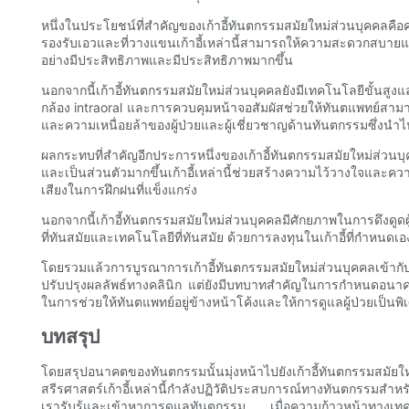
หนึ่งในประโยชน์ที่สำคัญของเก้าอี้ทันตกรรมสมัยใหม่ส่วนบุคคลค
รองรับเอวและที่วางแขนเก้าอี้เหล่านี้สามารถให้ความสะดวกสบายและก
อย่างมีประสิทธิภาพและมีประสิทธิภาพมากขึ้น
นอกจากนี้เก้าอี้ทันตกรรมสมัยใหม่ส่วนบุคคลยังมีเทคโนโลยีขั้นสู
กล้อง intraoral และการควบคุมหน้าจอสัมผัสช่วยให้ทันตแพทย์ส
และความเหนื่อยล้าของผู้ป่วยและผู้เชี่ยวชาญด้านทันตกรรมซึ่งนำไ
ผลกระทบที่สำคัญอีกประการหนึ่งของเก้าอี้ทันตกรรมสมัยใหม่ส่ว
และเป็นส่วนตัวมากขึ้นเก้าอี้เหล่านี้ช่วยสร้างความไว้วางใจและความ
เสียงในการฝึกฝนที่แข็งแกร่ง
นอกจากนี้เก้าอี้ทันตกรรมสมัยใหม่ส่วนบุคคลมีศักยภาพในการดึงดูดผ
ที่ทันสมัยและเทคโนโลยีที่ทันสมัย ด้วยการลงทุนในเก้าอี้ที่กำหน
โดยรวมแล้วการบูรณาการเก้าอี้ทันตกรรมสมัยใหม่ส่วนบุคคลเข้ากั
ปรับปรุงผลลัพธ์ทางคลินิก แต่ยังมีบทบาทสำคัญในการกำหนดอนาคต
ในการช่วยให้ทันตแพทย์อยู่ข้างหน้าโค้งและให้การดูแลผู้ป่วยเป็นพิ
บทสรุป
โดยสรุปอนาคตของทันตกรรมนั้นมุ่งหน้าไปยังเก้าอี้ทันตกรรมส
สรีรศาสตร์เก้าอี้เหล่านี้กำลังปฏิวัติประสบการณ์ทางทันตกรรมสำหร
เรารับรู้และเข้าหาการดูแลทันตกรรม เมื่อความก้าวหน้าทางเทคโน