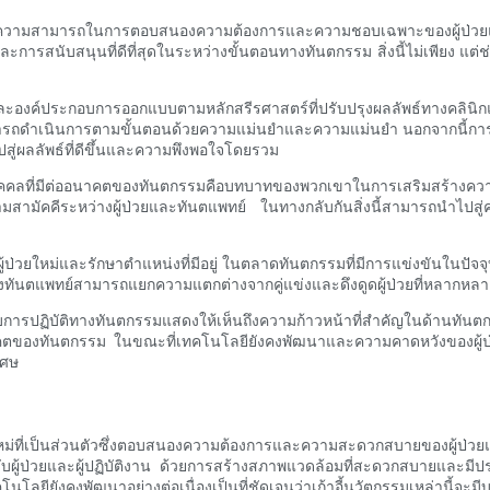
ือความสามารถในการตอบสนองความต้องการและความชอบเฉพาะของผู้ป่วยแต่ละ
ารสนับสนุนที่ดีที่สุดในระหว่างขั้นตอนทางทันตกรรม สิ่งนี้ไม่เพียง แต่
งและองค์ประกอบการออกแบบตามหลักสรีรศาสตร์ที่ปรับปรุงผลลัพธ์ทางคลินิก
ามารถดำเนินการตามขั้นตอนด้วยความแม่นยำและความแม่นยำ นอกจากนี้การอ
ปสู่ผลลัพธ์ที่ดีขึ้นและความพึงพอใจโดยรวม
นบุคคลที่มีต่ออนาคตของทันตกรรมคือบทบาทของพวกเขาในการเสริมสร้างควา
สามัคคีระหว่างผู้ป่วยและทันตแพทย์ ในทางกลับกันสิ่งนี้สามารถนำไปสู่ความพึ
ู้ป่วยใหม่และรักษาตำแหน่งที่มีอยู่ ในตลาดทันตกรรมที่มีการแข่งขันในปั
ดเองทันตแพทย์สามารถแยกความแตกต่างจากคู่แข่งและดึงดูดผู้ป่วยที่หลากหล
บการปฏิบัติทางทันตกรรมแสดงให้เห็นถึงความก้าวหน้าที่สำคัญในด้านทันตก
ของทันตกรรม ในขณะที่เทคโนโลยียังคงพัฒนาและความคาดหวังของผู้ป่วยย
เศษ
มัยใหม่ที่เป็นส่วนตัวซึ่งตอบสนองความต้องการและความสะดวกสบายของผ
ับผู้ป่วยและผู้ปฏิบัติงาน ด้วยการสร้างสภาพแวดล้อมที่สะดวกสบายและมีประส
โลยียังคงพัฒนาอย่างต่อเนื่องเป็นที่ชัดเจนว่าเก้าอี้นวัตกรรมเหล่านี้