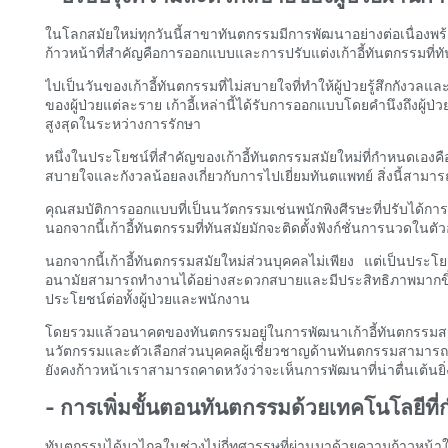
ในโลกสมัยใหม่ทุกวันนี้สาขาทันตกรรมมีการพัฒนาอย่างต่อเนื่องพร้
ก้าวหน้าที่สำคัญคือการออกแบบและการปรับแต่งเก้าอี้ทันตกรรมท
ไปเป็นวันของเก้าอี้ทันตกรรมที่ไม่สบายใจที่ทำให้ผู้ป่วยรู้สึกก
ของผู้ป่วยแต่ละราย เก้าอี้เหล่านี้ได้รับการออกแบบโดยคำนึงถึงผ
สูงสุดในระหว่างการรักษา
หนึ่งในประโยชน์ที่สำคัญของเก้าอี้ทันตกรรมสมัยใหม่ที่กำหนดเ
สบายใจและกังวลน้อยลงเกี่ยวกับการไปเยี่ยมทันตแพทย์ สิ่งนี้สามาร
คุณสมบัติการออกแบบที่เป็นนวัตกรรมเช่นพนักพิงศีรษะที่ปรับได้ก
นอกจากนี้เก้าอี้ทันตกรรมที่ทันสมัยมักจะติดตั้งฟังก์ชั่นการนวด
นอกจากนี้เก้าอี้ทันตกรรมสมัยใหม่ส่วนบุคคลไม่เพียง แต่เป็นประโ
อนามัยสามารถทำงานได้อย่างสะดวกสบายและมีประสิทธิภาพมากขึ้นล
ประโยชน์ต่อทั้งผู้ป่วยและพนักงาน
โดยรวมแล้วอนาคตของทันตกรรมอยู่ในการพัฒนาเก้าอี้ทันตกรรมส
นวัตกรรมและตัวเลือกส่วนบุคคลผู้เชี่ยวชาญด้านทันตกรรมสามารถสร้
ยังคงก้าวหน้าเราสามารถคาดหวังว่าจะเห็นการพัฒนาที่น่าตื่นเต้นย
- การเพิ่มขั้นตอนทันตกรรมด้วยเทคโนโลยีที
ทันตกรรมได้มาไกลในช่วงไม่กี่ทศวรรษที่ผ่านมาด้วยความก้าวหน้าใน