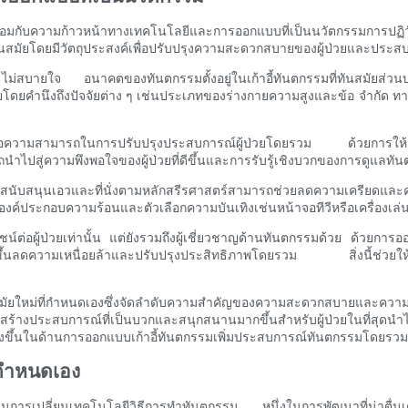
อมกับความก้าวหน้าทางเทคโนโลยีและการออกแบบที่เป็นนวัตกรรมการปฏิวัติว
ี่ทันสมัยโดยมีวัตถุประสงค์เพื่อปรับปรุงความสะดวกสบายของผู้ป่วยและป
ังวลและไม่สบายใจ อนาคตของทันตกรรมตั้งอยู่ในเก้าอี้ทันตกรรมที่ทันสมัย
ู้ป่วยโดยคำนึงถึงปัจจัยต่าง ๆ เช่นประเภทของร่างกายความสูงและข้อ จำก
องคือความสามารถในการปรับปรุงประสบการณ์ผู้ป่วยโดยรวม ด้วยการให้สภ
ถนำไปสู่ความพึงพอใจของผู้ป่วยที่ดีขึ้นและการรับรู้เชิงบวกของการดูแลทั
ารสนับสนุนเอวและที่นั่งตามหลักสรีรศาสตร์สามารถช่วยลดความเครียดและคว
ในตัวองค์ประกอบความร้อนและตัวเลือกความบันเทิงเช่นหน้าจอทีวีหรือเครื่
ยชน์ต่อผู้ป่วยเท่านั้น แต่ยังรวมถึงผู้เชี่ยวชาญด้านทันตกรรมด้วย ด้วยก
ดความเหนื่อยล้าและปรับปรุงประสิทธิภาพโดยรวม สิ่งนี้ช่วยให้เวิร์ก
มัยใหม่ที่กำหนดเองซึ่งจัดลำดับความสำคัญของความสะดวกสบายและความ
างประสบการณ์ที่เป็นบวกและสนุกสนานมากขึ้นสำหรับผู้ป่วยในที่สุดนำไปสู
ิ่งขึ้นในด้านการออกแบบเก้าอี้ทันตกรรมเพิ่มประสบการณ์ทันตกรรมโดยรวมสำ
่กำหนดเอง
การเปลี่ยนเทคโนโลยีวิธีการทำทันตกรรม หนึ่งในการพัฒนาที่น่าตื่นเต้นที่