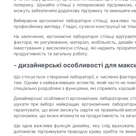
попереку. Шукайте стільці з поперековою підтримкою,
можуть забезпечити додаткову підтримку та зменшити нап
Вибираючи ергономічні лабораторні стільці, важливо т
професійному вигляду. Гладкі, сучасні конструкції не ті
На закінчення, ергономічні лабораторні стільці відігра
фактори, як регулювання, матеріал, мобільність, дизайн
Інвестування у високоякісні стільці, які надають пріори
продуктивність та загальну роботу.
- дизайнерські особливості для макс
Що стосується створення лабораторії, є численні фактор
там. Одним з найважливіших аспектів, який часто не помі
спеціально розроблені з функціями, які сприяють хорошій
Дизайнерські особливості ергономічних лабораторних сті
шукати при виборі найкращих ергономічних лабораторни
гарантувати, що вони зможуть сидіти на правильній висо
ергономіки, що може вплинути на продуктивність та зага
Ще одна важлива функція дизайну, яку слід врахувати, 
допомагає підтримувати природну криву хребта та зменш