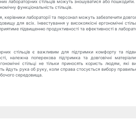
чних лабораторних стільців можуть зношуватися або пошкодити. В
номічну функціональність стільців.
 керівники лабораторії та персонал можуть забезпечити довголіт
щу для всіх. Інвестування у високоякісні ергономічні стіль
сприятиме підвищенню продуктивності та ефективності в лабора
торних стільців є важливим для підтримки комфорту та підв
вості, належна поперекова підтримка та довговічні матері
ргономічні стільці не тільки приносять користь людям, які 
ть йдуть рука об руку, коли справа стосується вибору правильни
обочого середовища.