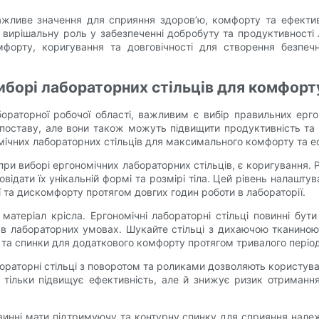
 важливе значення для сприяння здоров’ю, комфорту та ефекти
ють вирішальну роль у забезпеченні добробуту та продуктивност
комфорту, коригування та довговічності для створення безпе
виборі лабораторних стільців для комфорт
раторної робочої області, важливим є вибір правильних ергоно
поставу, але вони також можуть підвищити продуктивність та з
омічних лабораторних стільців для максимального комфорту та е
при виборі ергономічних лабораторних стільців, є коригування. 
повідати їх унікальній формі та розмірі тіла. Цей рівень налаш
 та дискомфорту протягом довгих годин роботи в лабораторії.
еріал крісла. Ергономічні лабораторні стільці повинні бути в
в лабораторних умовах. Шукайте стільці з дихаючою тканиною 
 та спинки для додаткового комфорту протягом тривалого період
абораторні стільці з поворотом та роликами дозволяють користува
е тільки підвищує ефективність, але й знижує ризик отриман
 повинні мати підтримуючу та контурну спинку для сприяння на