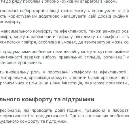
сти до ряду проблем з опорно -руховим апаратом з часом.
гономічні лабораторні стільці також можуть оснащувати такі фу
ляють користувачам додатково налаштувати свій досвід сидін
искомфорту.
я максимального комфорту та ефективності, також важливо розгл
бо шкіра, можуть забезпечити тривалу підтримку та комфорт, а 
яти потоку повітря, особливо в умовах, де температура може ко
ці з продуманими особливостями дизайну можуть суттєво змінити
фективності завдяки вибору правильних стільців, організації
ти своїх працівників.
рають вирішальну роль у просуванні комфорту та ефективності
матеріалами, організації можуть створити більш ергономічне 
ргономічних стільців-це цінна інвестиція, яка може призвести 
ального комфорту та підтримки
фесіоналів, які проводять довгі години, працюючи в лаборат
ефективності та продуктивності. Однією з ключових особливос
ідуального комфорту та підтримки.