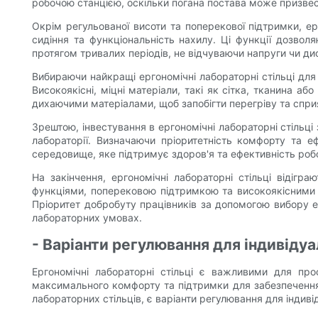
робочою станцією, оскільки погана постава може призве
Окрім регульованої висоти та поперекової підтримки, ер
сидіння та функціональність нахилу. Ці функції дозво
протягом тривалих періодів, не відчуваючи напруги чи д
Вибираючи найкращі ергономічні лабораторні стільці дл
Високоякісні, міцні матеріали, такі як сітка, тканина а
дихаючими матеріалами, щоб запобігти перегріву та спри
Зрештою, інвестування в ергономічні лабораторні стіль
лабораторії. Визначаючи пріоритетність комфорту та е
середовище, яке підтримує здоров'я та ефективність робо
На закінчення, ергономічні лабораторні стільці відіг
функціями, поперековою підтримкою та високоякісними 
Пріоритет добробуту працівників за допомогою вибору е
лабораторних умовах.
- Варіанти регулювання для індивіду
Ергономічні лабораторні стільці є важливими для про
максимального комфорту та підтримки для забезпечення 
лабораторних стільців, є варіанти регулювання для індив