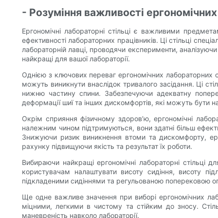
- Розуміння важливості ергономічних
Ергономічні лабораторні стільці є важливими предмета
ефективності лабораторних працівників. Ці стільці спеці
лабораторній лавці, проводячи експерименти, аналізуючи 
найкращі для вашої лабораторії.
Однією з ключових переваг ергономічних лабораторних ст
можуть виникнути внаслідок тривалого засідання. Ці сті
нижню частину спини. Забезпечуючи адекватну попереко
деформації шиї та інших дискомфортів, які можуть бути н
Окрім сприяння фізичному здоров’ю, ергономічні лабора
належним чином підтримуються, вони здатні більш ефекти
Знижуючи ризик виникнення втоми та дискомфорту, ерго
рахунку підвищуючи якість та результат їх роботи.
Вибираючи найкращі ергономічні лабораторні стільці дл
користувачам налаштувати висоту сидіння, висоту підл
підкладеними сидіннями та регульованою поперековою оп
Ще одне важливе значення при виборі ергономічних лабора
міцними, легкими в чистому та стійким до зносу. Сті
маневреність навколо лабораторії.