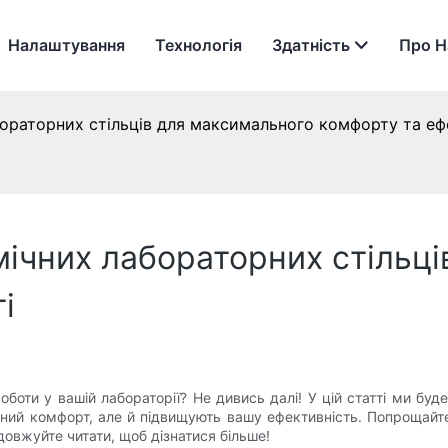
Налаштування
Технологія
Здатність
Про Н
ораторних стільців для максимального комфорту та еф
ічних лабораторних стільц
і
боти у вашій лабораторії? Не дивись далі! У цій статті ми буд
альний комфорт, але й підвищують вашу ефективність. Попрощайт
овжуйте читати, щоб дізнатися більше!