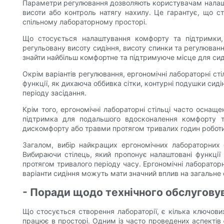
Параметри регулювання дозволяють користувачам налаштув
висоти або контроль натягу нахилу. Це гарантує, що с
спільному лабораторному просторі.
Що стосується налаштування комфорту та підтримки, 
регульовану висоту сидіння, висоту спинки та регулюван
знайти найбільш комфортне та підтримуюче місце для сиді
Окрім варіантів регулювання, ергономічні лабораторні ст
функції, як дихаюча оббивка сітки, контурні подушки сид
періоду засідання.
Крім того, ергономічні лабораторні стільці часто оснащ
підтримка для подальшого вдосконалення комфорту та
дискомфорту або травми протягом тривалих годин роботи 
Загалом, вибір найкращих ергономічних лабораторних 
Вибираючи стілець, який пропонує налаштовані функції
протягом тривалого періоду часу. Ергономічні лабораторн
варіанти сидіння можуть мати значний вплив на загальне
- Поради щодо технічного обслуговув
Що стосується створення лабораторії, є кілька ключови
працює в просторі. Одним із часто проведених аспектів 