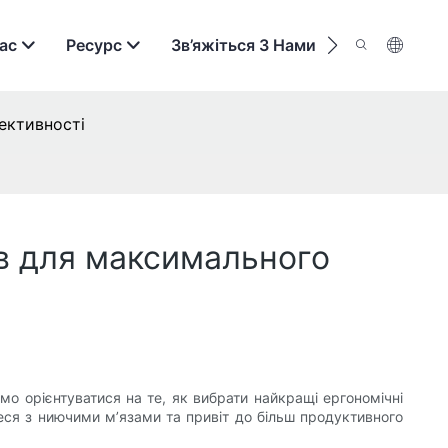
ас
Ресурс
Зв’яжіться З Нами
ективності
ів для максимального
емо орієнтуватися на те, як вибрати найкращі ергономічні
еся з ниючими м’язами та привіт до більш продуктивного