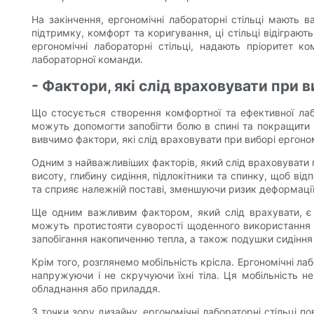
На закінчення, ергономічні лабораторні стільці мають
підтримку, комфорт та коригування, ці стільці відігра
ергономічні лабораторні стільці, надають пріоритет 
лабораторної команди.
- Фактори, які слід враховувати при 
Що стосується створення комфортної та ефективної лабо
можуть допомогти запобігти болю в спині та покращити 
вивчимо фактори, які слід враховувати при виборі ергон
Одним з найважливіших факторів, який слід враховувати 
висоту, глибину сидіння, підлокітники та спинку, щоб від
та сприяє належній поставі, зменшуючи ризик деформації
Ще одним важливим фактором, який слід врахувати, є мат
можуть протистояти суворості щоденного використання 
запобігання накопиченню тепла, а також подушки сидіння
Крім того, розглянемо мобільність крісла. Ергономічні л
напружуючи і не скручуючи їхні тіла. Ця мобільність н
обладнання або приладдя.
З точки зору дизайну, ергономічні лабораторні стільці