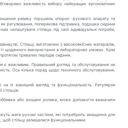
 обговоримо важливість вибору найкращих ергономічних
зменшення ризику порушень опорно -рухового апарату та
, як регулювання, поперекова підтримка, подушка сидіння
ачам налаштувати стілець під свої індивідуальні потреби,
ництві. Стільці, виготовлені з високоякісних матеріалів,
ості щоденного використання в лабораторних умовах. Крім
протягом тривалих періодів сидіння.
ння є важливим. Правильний догляд та обслуговування не
ність. Ось кілька порад щодо технічного обслуговування,
на їх зовнішній вигляд та функціональність. Регулярне
 стільців.
на оббивка або зношені ролики, може допомогти визначити
можуть мати рухомі частини, які потребують змащення для
и, щоб стільці залишалися функціональними.