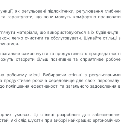
нкції, як регульовані підлокітники, регулювання глибини
ня та гарантувати, що вони можуть комфортно працювати
янути матеріали, що використовуються в їх будівництві.
також легко очистити та обслуговувати. Шукайте стільці з
ливатися.
 загальне самопочуття та продуктивність працездатності
 можуть створити більш позитивне та сприятливе робоче
 на робочому місці. Вибираючи стільці з регульованими
та продуктивне робоче середовище для своїх персоналу.
до поліпшення ефективності та загального задоволення в
орних умовах. Ці стільці розроблені для забезпечення
тей, які слід шукати при виборі найкращих ергономічних