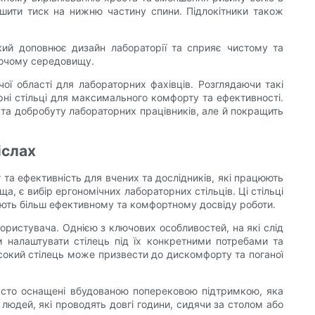
шити тиск на нижню частину спини. Підлокітники також
який доповнює дизайн лабораторії та сприяє чистому та
обочому середовищу.
чої області для лабораторних фахівців. Розглядаючи такі
рні стільці для максимального комфорту та ефективності.
ю та добробуту лабораторних працівників, але й покращить
іслах
та ефективність для вчених та дослідників, які працюють
, є вибір ергономічних лабораторних стільців. Ці стільці
ияють більш ефективному та комфортному досвіду роботи.
ористувача. Однією з ключових особливостей, на які слід
м налаштувати стілець під їх конкретними потребами та
исокий стілець може призвести до дискомфорту та поганої
 часто оснащені вбудованою поперековою підтримкою, яка
юдей, які проводять довгі години, сидячи за столом або