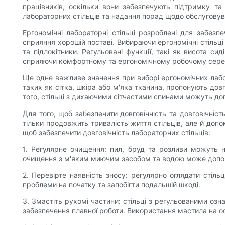
працівників, оскільки вони забезпечують підтримку т
лабораторних стільців та надання порад щодо обслуговуван
Ергономічні лабораторні стільці розроблені для забез
сприяння хорошій поставі. Вибираючи ергономічні стільц
та підлокітники. Регульовані функції, такі як висота си
сприяючи комфортному та ергономічному робочому сер
Ще одне важливе значення при виборі ергономічних лабора
таких як сітка, шкіра або м'яка тканина, пропонують до
того, стільці з дихаючими сітчастими спинами можуть до
Для того, щоб забезпечити довговічність та довговічні
тільки продовжить тривалість життя стільців, але й доп
щоб забезпечити довговічність лабораторних стільців:
1. Регулярне очищення: пил, бруд та розливи можуть н
очищення з м'яким миючим засобом та водою може допомо
2. Перевірте наявність зносу: регулярно оглядати стіль
проблеми на початку та запобігти подальшій шкоді.
3. Змастіть рухомі частини: стільці з регульованими оз
забезпечення плавної роботи. Використання мастила на о