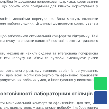
потрібна їм додаткова поперекова підтримка, коригування
, що робить його придатним для кількох користувачів у
манітні механізми коригування. Вони можуть включати
ння глибини сидіння. Ці функції дозволяють користувачам
, щоб забезпечити оптимальний комфорт та підтримку. Такі
чки тиску та сприяти належній поставі протягом тривалого
ики, механізми нахилу сидіння та інтегрована поперекова
егшити напругу на м’язи та суглоби, зменшуючи ризик
є ретельного розгляду наявних варіантів регулювання.
чити, щоб вони могли комфортно та ефективно працювати
продуктивних робочих умов, а інвестування у високоякісні
овговічності лабораторних стільців
чити максимальний комфорт та ефективність для тих, хто
ють вирішальну роль у загальному добробуті лабораторних