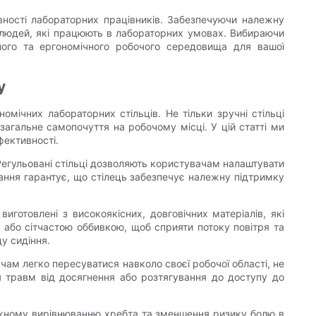
вності лабораторних працівників. Забезпечуючи належну
і людей, які працюють в лабораторних умовах. Вибираючи
чного та ергономічного робочого середовища для вашої
у
мічних лабораторних стільців. Не тільки зручні стільці
агальне самопочуття на робочому місці. У цій статті ми
фективності.
Регульовані стільці дозволяють користувачам налаштувати
тування гарантує, що стілець забезпечує належну підтримку
иготовлені з високоякісних, довговічних матеріалів, які
або сітчастою оббивкою, щоб сприяти потоку повітря та
у сидіння.
чам легко пересуватися навколо своєї робочої області, не
ня травм від досягнення або розтягування до доступу до
лежному вирівнюванню хребта та зменшення ризику болю в