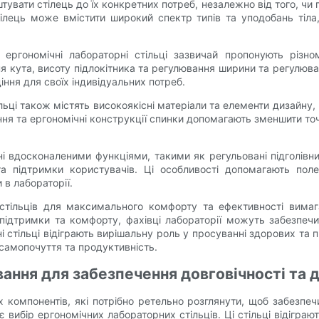
ати стілець до їх конкретних потреб, незалежно від того, чи 
тілець може вмістити широкий спектр типів та уподобань тіла
ергономічні лабораторні стільці зазвичай пропонують різно
ня кута, висоту підлокітника та регулювання ширини та регулюва
ння для своїх індивідуальних потреб.
ільці також містять високоякісні матеріали та елементи дизайну
іння та ергономічні конструкції спинки допомагають зменшити то
ені вдосконаленими функціями, такими як регульовані підголівн
 підтримки користувачів. Ці особливості допомагають пол
в лабораторії.
стільців для максимального комфорту та ефективності вимага
 підтримки та комфорту, фахівці лабораторії можуть забезпе
і стільці відіграють вирішальну роль у просуванні здорових та 
 самопочуття та продуктивність.
ання для забезпечення довговічності та д
х компонентів, які потрібно ретельно розглянути, щоб забезпе
є вибір ергономічних лабораторних стільців. Ці стільці відігра