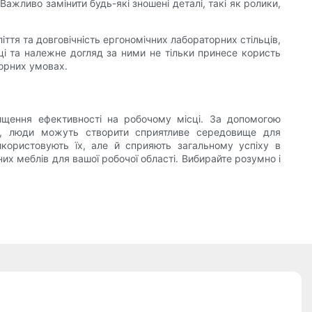
ажливо замінити будь-які зношені деталі, такі як ролики,
тя та довговічність ергономічних лабораторних стільців,
ці та належне догляд за ними не тільки принесе користь
торних умовах.
ищення ефективності на робочому місці. За допомогою
али, люди можуть створити сприятливе середовище для
використовують їх, але й сприяють загальному успіху в
х меблів для вашої робочої області. Вибирайте розумно і