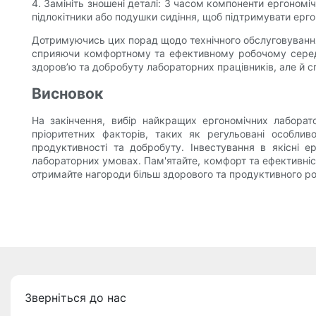
4. Замініть зношені деталі: З часом компоненти ергономі
підлокітники або подушки сидіння, щоб підтримувати ерго
Дотримуючись цих порад щодо технічного обслуговування,
сприяючи комфортному та ефективному робочому середови
здоров’ю та добробуту лабораторних працівників, але й 
Висновок
На закінчення, вибір найкращих ергономічних лабора
пріоритетних факторів, таких як регульовані особли
продуктивності та добробуту. Інвестування в якісні е
лабораторних умовах. Пам'ятайте, комфорт та ефективніс
отримайте нагороди більш здорового та продуктивного р
Зверніться до нас