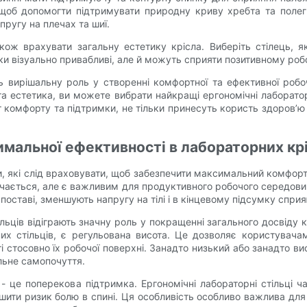
 щоб допомогти підтримувати природну криву хребта та полег
ругу на плечах та шиї.
акож врахувати загальну естетику крісла. Виберіть стілець, 
льки візуально привабливі, але й можуть сприяти позитивному р
ють вирішальну роль у створенні комфортної та ефективної робо
 та естетика, ви можете вибрати найкращі ергономічні лаборато
тет комфорту та підтримки, не тільки принесуть користь здоров’
имальної ефективності в лабораторних кр
и, які слід враховувати, щоб забезпечити максимальний комфорт 
чається, але є важливим для продуктивного робочого середовища
 поставі, зменшують напругу на тілі і в кінцевому підсумку спр
льців відіграють значну роль у покращенні загального досвіду к
х стільців, є регульована висота. Це дозволяє користувача
ті стосовно їх робочої поверхні. Занадто низький або занадто в
льне самопочуття.
- це поперекова підтримка. Ергономічні лабораторні стільці
ити ризик болю в спині. Ця особливість особливо важлива для л