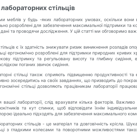
 лабораторних стільців
ми меблів у будь -яких лабораторних умовах, оскільки вони 
ально розроблені для забезпечення максимальної підтримки та к
дані та проводячи дослідження. У цій статті ми обговоримо важ
ільців є їх здатність знижувати ризик виникнення розладів опор
льці ергономічно розроблені для підтримки природних кривих х
ву підтримку та регульовану висоту та глибину сидіння, ер
аслідком поганих звичок сидіння.
торні стільці також сприяють підвищенню продуктивності та е
вно зосередитись на своїх завданнях, що призводить до покраще
номічні стільці дозволяють працівникам лабораторії працюва
я вашої лабораторії, слід врахувати кілька факторів. Важливо 
окітників та кут спинки, щоб відповідати їхнім індивідуальн
орою ідеально підходять для забезпечення максимального комфо
торних стільців - це матеріал та довговічність крісла. Шукайт
льці з гладкими колесами та поворотними можливостями також