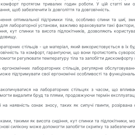
а комфорт протягом тривалих годин роботи. У цій статті ми
ня, щоб забезпечити їх довголіття та довговічність.
печення оптимальної підтримки тіла, особливо спини та шиї, 
і для лабораторної установи, важливо враховувати такі фактори
діння, кут спинки та висота підлокітників, дозволяють користув
едовищу.
торних стільців - це матеріал, який використовується в їх будів
вговічність та комфорт, гарантуючи, що вони протистоять сувор
помогти регулювати температуру тіла та запобігти дискомфорту 
сть ергономічних лабораторних стільців, регулярне обслуговува
оможе підтримувати свої ергономічні особливості та функціональ
акопичуватися на лабораторних стільцях з часом, що впливає 
гти видалити бруд та плями, продовжуючи термін експлуатації
ці на наявність ознак зносу, таких як сипучі гвинти, розірва
наками, такими як висота сидіння, кут спинки та підлокітники, 
снові силікону може допомогти запобігти скрипку та забезпечит