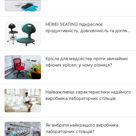
HEWEI SEATING підкреслює
продуктивність, довговічність та догляд
за своїми передовими рішеннями для
інтегральної оббивки сидінь з
поліуретану
Крісла для медсестер проти звичайних
офісних крісел: у чому різниця?
Найважливіші характеристики надійного
виробника лабораторних стільців
Як вибрати найкращого виробника
лабораторних стільців?