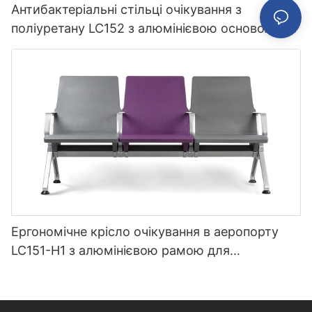
Антибактеріальні стільці очікування з
поліуретану LC152 з алюмінієвою основою для
зон очікування
Ергономічне крісло очікування в аеропорту
LC151-H1 з алюмінієвою рамою для
використання в терміналі швидкісної залізниці