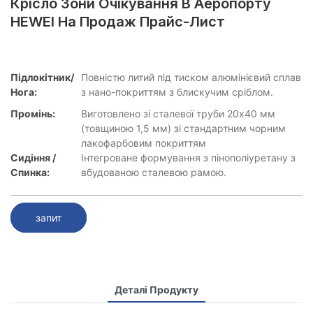
Крісло Зони Очікування В Аеропорту
HEWEI На Продаж​ Прайс-Лист
Підлокітник/
Повністю литий під тиском алюмінієвий сплав
Нога:
з нано-покриттям з блискучим сріблом.
Промінь:
Виготовлено зі сталевої труби 20x40 мм
(товщиною 1,5 мм) зі стандартним чорним
лакофарбовим покриттям
Сидіння /
Інтегроване формування з пінополіуретану з
Спинка:
вбудованою сталевою рамою.
запит
Деталі Продукту