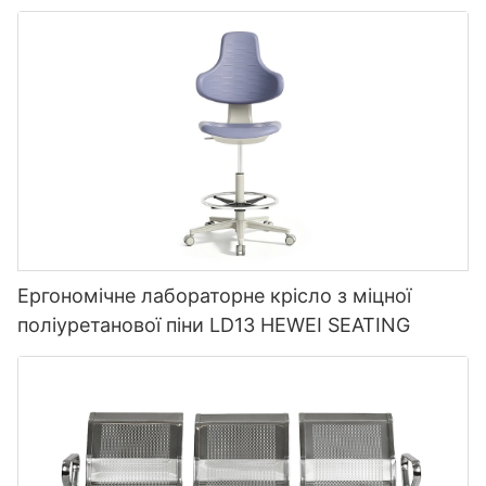
від HEWEI SEATING
Ергономічне лабораторне крісло з міцної
поліуретанової піни LD13 HEWEI SEATING