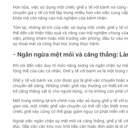
Hơn nữa, việc sử dụng một chiếc ghế y tế với bánh xe cũng c
chuyên gia y tế có thể tập trung nhiều hơn vào việc cung cấ
khỏe mà còn nâng cao trải nghiệm của bệnh nhân.
Tóm lại, những lợi ích của việc sử dụng một chiếc ghế y tế 
thể đến cải thiện hiệu quả và nâng cao trải nghiệm chung c
viện, phòng khám hoặc môi trường văn phòng, đầu tư vào mộ
sự thoải mái và công thái học trong thực hành.
- Ngăn ngừa mệt mỏi và căng thẳng: Làm
Khi nói đến việc duy trì mức năng lượng và ngăn chặn sự mệ
tổng thể của các cá nhân. Ghế y tế với bánh xe là một trong n
Ghế y tế với bánh xe, còn được gọi là ghế vận chuyển hoặc x
chuyển dễ dàng. Những chiếc ghế này thường có thiết kế nh
kể căng thẳng vật lý cho người dùng, vì họ không còn phải c
Một trong những lợi ích chính của việc sử dụng ghế y tế với 
gian dài, một chiếc ghế vận chuyển có thể rất cần thiết tr
chiếc ghế này cũng có thể giúp giảm nguy cơ phát triển vết l
Ngoài việc ngăn chặn sự mệt mỏi và căng thẳng, ghế y tế v
đúc, tiếp cận các khu vực khó tiếp cận hoặc đơn giản là di