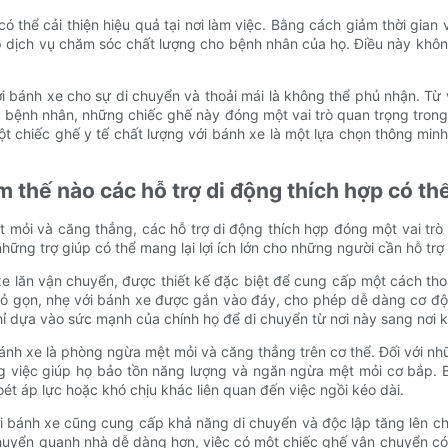
ó thể cải thiện hiệu quả tại nơi làm việc. Bằng cách giảm thời gian
p dịch vụ chăm sóc chất lượng cho bệnh nhân của họ. Điều này khôn
với bánh xe cho sự di chuyển và thoải mái là không thể phủ nhận. T
ủa bệnh nhân, những chiếc ghế này đóng một vai trò quan trọng tr
t chiếc ghế y tế chất lượng với bánh xe là một lựa chọn thông min
 thế nào các hỗ trợ di động thích hợp có th
t mỏi và căng thẳng, các hỗ trợ di động thích hợp đóng một vai trò
hững trợ giúp có thể mang lại lợi ích lớn cho những người cần hỗ trợ
e lăn vận chuyển, được thiết kế đặc biệt để cung cấp một cách tho
ỏ gọn, nhẹ với bánh xe được gắn vào đáy, cho phép dễ dàng cơ độ
hỉ dựa vào sức mạnh của chính họ để di chuyển từ nơi này sang nơi 
bánh xe là phòng ngừa mệt mỏi và căng thẳng trên cơ thể. Đối với n
ong việc giúp họ bảo tồn năng lượng và ngăn ngừa mệt mỏi cơ bắp.
oét áp lực hoặc khó chịu khác liên quan đến việc ngồi kéo dài.
ới bánh xe cũng cung cấp khả năng di chuyển và độc lập tăng lên c
 chuyển quanh nhà dễ dàng hơn, việc có một chiếc ghế vận chuyển c