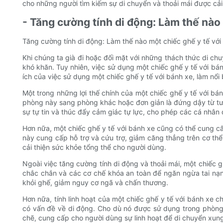
cho những người tìm kiếm sự di chuyển và thoải mái được cải 
- Tăng cường tính di động: Làm thế nào 
Tăng cường tính di động: Làm thế nào một chiếc ghế y tế với 
Khi chúng ta già đi hoặc đối mặt với những thách thức di c
khó khăn. Tuy nhiên, việc sử dụng một chiếc ghế y tế với bán
ích của việc sử dụng một chiếc ghế y tế với bánh xe, làm nổi
Một trong những lợi thế chính của một chiếc ghế y tế với b
phòng này sang phòng khác hoặc đơn giản là đứng dậy từ tư 
sự tự tin và thúc đẩy cảm giác tự lực, cho phép các cá nhân
Hơn nữa, một chiếc ghế y tế với bánh xe cũng có thể cung c
này cung cấp hỗ trợ và cứu trợ, giảm căng thẳng trên cơ thể 
cải thiện sức khỏe tổng thể cho người dùng.
Ngoài việc tăng cường tính di động và thoải mái, một chiếc 
chắc chắn và các cơ chế khóa an toàn để ngăn ngừa tai nạ
khỏi ghế, giảm nguy cơ ngã và chấn thương.
Hơn nữa, tính linh hoạt của một chiếc ghế y tế với bánh xe 
có vấn đề về di động. Cho dù nó được sử dụng trong phòn
chẽ, cung cấp cho người dùng sự linh hoạt để di chuyển xu