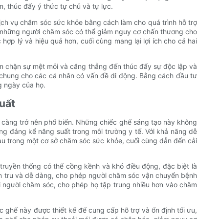
, thúc đẩy ý thức tự chủ và tự lực.
ịch vụ chăm sóc sức khỏe bằng cách làm cho quá trình hỗ trợ
, những người chăm sóc có thể giảm nguy cơ chấn thương cho
hợp lý và hiệu quả hơn, cuối cùng mang lại lợi ích cho cả hai
ngăn chặn sự mệt mỏi và căng thẳng đến thúc đẩy sự độc lập và
g chung cho các cá nhân có vấn đề di động. Bằng cách đầu tư
g ngày của họ.
uất
y càng trở nên phổ biến. Những chiếc ghế sáng tạo này không
g đáng kể năng suất trong môi trường y tế. Với khả năng dễ
au trong một cơ sở chăm sóc sức khỏe, cuối cùng dẫn đến cải
truyền thống có thể cồng kềnh và khó điều động, đặc biệt là
ơn tru và dễ dàng, cho phép người chăm sóc vận chuyển bệnh
ới người chăm sóc, cho phép họ tập trung nhiều hơn vào chăm
 ghế này được thiết kế để cung cấp hỗ trợ và ổn định tối ưu,