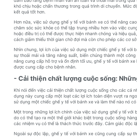
đảm bảo rằng bệnh nhân vẫn an toàn và thoải mái trong quá t
khó chịu hoặc chấn thương trong quá trình di chuyển. Mức độ
kết quả tốt hơn.
Hơn nữa, việc sử dụng ghế y tế với bánh xe có thể nâng cao
chăm sóc sức khỏe có thể tập trung nhiều hơn vào việc cun
hoặc điều trị có thể được thực hiện nhanh chóng và hiệu quả,
cách giảm thiểu thời gian chờ đợi mà còn cho phép các cơ sở
Nhìn chung, lợi ích của việc sử dụng một chiếc ghế y tế với
sự thoải mái và tăng năng suất, biến chúng thành một công
năng cung cấp hỗ trợ và ổn định tối ưu, ghế y tế với bánh xe
được cung cấp cho bệnh nhân.
- Cải thiện chất lượng cuộc sống: Những
Khi nói đến việc cải thiện chất lượng cuộc sống cho các cá 
dụng này cung cấp một loạt các lợi ích toàn diện vượt ra ngo
sử dụng một chiếc ghế y tế với bánh xe và làm thế nào nó c
Một trong những lợi ích chính của việc sử dụng ghế y tế với 
do có thể tạo ra một thế giới khác biệt trong cuộc sống hà
các nhiệm vụ có thể là thách thức trước đây. Cảm giác độc lậ
Ngoài sự độc lập, ghế y tế với bánh xe cũng cung cấp sự th