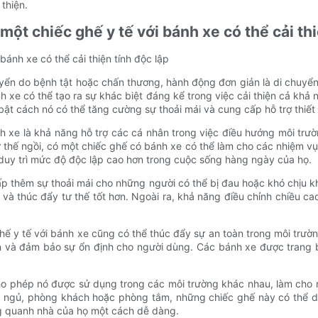
thiện.
một chiếc ghế y tế với bánh xe có thể cải thi
bánh xe có thể cải thiện tính độc lập
huyển do bệnh tật hoặc chấn thương, hành động đơn giản là di chuyể
h xe có thể tạo ra sự khác biệt đáng kể trong việc cải thiện cả khả
 bật cách nó có thể tăng cường sự thoải mái và cung cấp hỗ trợ thiế
ánh xe là khả năng hỗ trợ các cá nhân trong việc điều hướng môi tr
thế ngồi, có một chiếc ghế có bánh xe có thể làm cho các nhiệm vụ 
 duy trì mức độ độc lập cao hơn trong cuộc sống hàng ngày của họ.
ấp thêm sự thoải mái cho những người có thể bị đau hoặc khó chịu 
và thúc đẩy tư thế tốt hơn. Ngoài ra, khả năng điều chỉnh chiều ca
ghế y tế với bánh xe cũng có thể thúc đẩy sự an toàn trong môi trườ
n và đảm bảo sự ổn định cho người dùng. Các bánh xe được trang 
cho phép nó được sử dụng trong các môi trường khác nhau, làm cho n
g ngủ, phòng khách hoặc phòng tắm, những chiếc ghế này có thể d
ng quanh nhà của họ một cách dễ dàng.