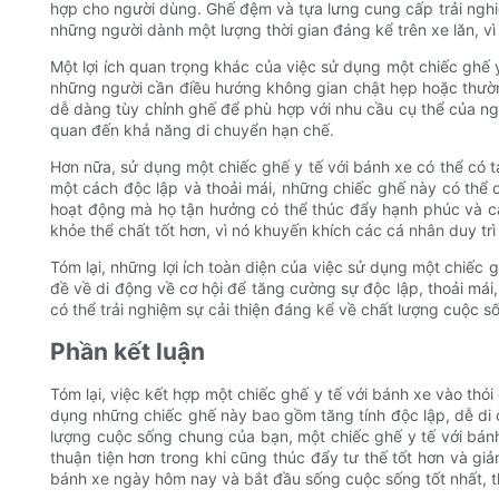
hợp cho người dùng. Ghế đệm và tựa lưng cung cấp trải nghiệm
những người dành một lượng thời gian đáng kể trên xe lăn, vì
Một lợi ích quan trọng khác của việc sử dụng một chiếc ghế y
những người cần điều hướng không gian chật hẹp hoặc thường 
dễ dàng tùy chỉnh ghế để phù hợp với nhu cầu cụ thể của ng
quan đến khả năng di chuyển hạn chế.
Hơn nữa, sử dụng một chiếc ghế y tế với bánh xe có thể có
một cách độc lập và thoải mái, những chiếc ghế này có thể 
hoạt động mà họ tận hưởng có thể thúc đẩy hạnh phúc và cả
khỏe thể chất tốt hơn, vì nó khuyến khích các cá nhân duy tr
Tóm lại, những lợi ích toàn diện của việc sử dụng một chiếc
đề về di động về cơ hội để tăng cường sự độc lập, thoải mái
có thể trải nghiệm sự cải thiện đáng kể về chất lượng cuộc s
Phần kết luận
Tóm lại, việc kết hợp một chiếc ghế y tế với bánh xe vào th
dụng những chiếc ghế này bao gồm tăng tính độc lập, dễ di 
lượng cuộc sống chung của bạn, một chiếc ghế y tế với bánh 
thuận tiện hơn trong khi cũng thúc đẩy tư thế tốt hơn và g
bánh xe ngày hôm nay và bắt đầu sống cuộc sống tốt nhất, t