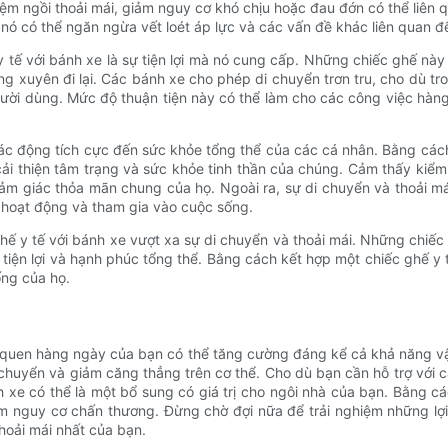
 ngồi thoải mái, giảm nguy cơ khó chịu hoặc đau đớn có thể liên qu
 nó có thể ngăn ngừa vết loét áp lực và các vấn đề khác liên quan đ
 tế với bánh xe là sự tiện lợi mà nó cung cấp. Những chiếc ghế này
xuyên đi lại. Các bánh xe cho phép di chuyển trơn tru, cho dù tron
ười dùng. Mức độ thuận tiện này có thể làm cho các công việc hàn
 tác động tích cực đến sức khỏe tổng thể của các cá nhân. Bằng cá
cải thiện tâm trạng và sức khỏe tinh thần của chúng. Cảm thấy kiể
m giác thỏa mãn chung của họ. Ngoài ra, sự di chuyển và thoải má
ì hoạt động và tham gia vào cuộc sống.
 ghế y tế với bánh xe vượt xa sự di chuyển và thoải mái. Những ch
, tiện lợi và hạnh phúc tổng thể. Bằng cách kết hợp một chiếc ghế 
ống của họ.
ói quen hàng ngày của bạn có thể tăng cường đáng kể cả khả năng vậ
chuyển và giảm căng thẳng trên cơ thể. Cho dù bạn cần hỗ trợ với c
xe có thể là một bổ sung có giá trị cho ngôi nhà của bạn. Bằng cá
iảm nguy cơ chấn thương. Đừng chờ đợi nữa để trải nghiệm những lợi
hoải mái nhất của bạn.