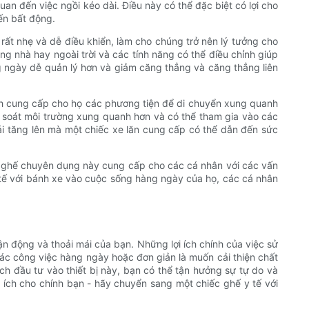
an đến việc ngồi kéo dài. Điều này có thể đặc biệt có lợi cho
ến bất động.
 rất nhẹ và dễ điều khiển, làm cho chúng trở nên lý tưởng cho
g nhà hay ngoài trời và các tính năng có thể điều chỉnh giúp
g ngày dễ quản lý hơn và giảm căng thẳng và căng thẳng liên
ch cung cấp cho họ các phương tiện để di chuyển xung quanh
m soát môi trường xung quanh hơn và có thể tham gia vào các
i tăng lên mà một chiếc xe lăn cung cấp có thể dẫn đến sức
iếc ghế chuyên dụng này cung cấp cho các cá nhân với các vấn
y tế với bánh xe vào cuộc sống hàng ngày của họ, các cá nhân
n động và thoải mái của bạn. Những lợi ích chính của việc sử
ác công việc hàng ngày hoặc đơn giản là muốn cải thiện chất
ch đầu tư vào thiết bị này, bạn có thể tận hưởng sự tự do và
 ích cho chính bạn - hãy chuyển sang một chiếc ghế y tế với