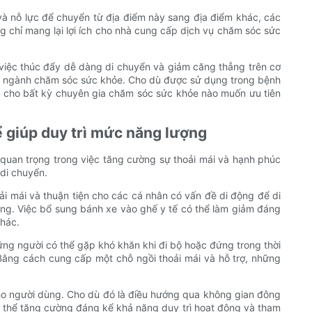
 và nỗ lực để chuyển từ địa điểm này sang địa điểm khác, các
g chỉ mang lại lợi ích cho nhà cung cấp dịch vụ chăm sóc sức
ừ việc thúc đẩy dễ dàng di chuyển và giảm căng thẳng trên cơ
ong ngành chăm sóc sức khỏe. Cho dù được sử dụng trong bệnh
h cho bất kỳ chuyên gia chăm sóc sức khỏe nào muốn ưu tiên
ể giúp duy trì mức năng lượng
 quan trọng trong việc tăng cường sự thoải mái và hạnh phúc
 di chuyển.
ải mái và thuận tiện cho các cá nhân có vấn đề di động để di
ng. Việc bổ sung bánh xe vào ghế y tế có thể làm giảm đáng
khác.
hững người có thể gặp khó khăn khi đi bộ hoặc đứng trong thời
 Bằng cách cung cấp một chỗ ngồi thoải mái và hỗ trợ, những
ho người dùng. Cho dù đó là điều hướng qua không gian đông
ó thể tăng cường đáng kể khả năng duy trì hoạt động và tham