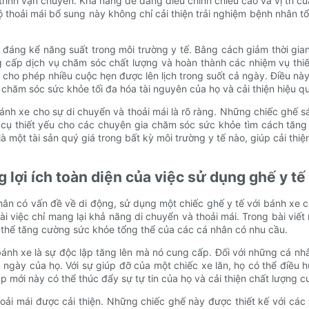
rình vận chuyển. Khả năng dễ dàng điều chỉnh chiều cao và vị trí 
 thoải mái bổ sung này không chỉ cải thiện trải nghiệm bệnh nhân t
 đáng kể năng suất trong môi trường y tế. Bằng cách giảm thời gian
g cấp dịch vụ chăm sóc chất lượng và hoàn thành các nhiệm vụ thiế
 cho phép nhiều cuộc hẹn được lên lịch trong suốt cả ngày. Điều nà
 chăm sóc sức khỏe tối đa hóa tài nguyên của họ và cải thiện hiệu q
 bánh xe cho sự di chuyển và thoải mái là rõ ràng. Những chiếc ghế 
 cụ thiết yếu cho các chuyên gia chăm sóc sức khỏe tìm cách tăng
 là một tài sản quý giá trong bất kỳ môi trường y tế nào, giúp cải t
 lợi ích toàn diện của việc sử dụng ghế y tế
nhân có vấn đề về di động, sử dụng một chiếc ghế y tế với bánh xe c
ài việc chỉ mang lại khả năng di chuyển và thoải mái. Trong bài viế
ó thể tăng cường sức khỏe tổng thể của các cá nhân có nhu cầu.
bánh xe là sự độc lập tăng lên mà nó cung cấp. Đối với những cá nh
ng ngày của họ. Với sự giúp đỡ của một chiếc xe lăn, họ có thể điề
p mới này có thể thúc đẩy sự tự tin của họ và cải thiện chất lượng 
oải mái được cải thiện. Những chiếc ghế này được thiết kế với các