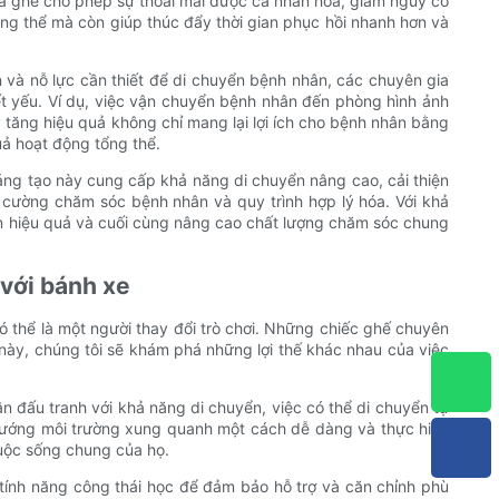
của ghế cho phép sự thoải mái được cá nhân hóa, giảm nguy cơ
ổng thể mà còn giúp thúc đẩy thời gian phục hồi nhanh hơn và
 và nỗ lực cần thiết để di chuyển bệnh nhân, các chuyên gia
t yếu. Ví dụ, việc vận chuyển bệnh nhân đến phòng hình ảnh
y tăng hiệu quả không chỉ mang lại lợi ích cho bệnh nhân bằng
uả hoạt động tổng thể.
sáng tạo này cung cấp khả năng di chuyển nâng cao, cải thiện
 cường chăm sóc bệnh nhân và quy trình hợp lý hóa. Với khả
hiện hiệu quả và cuối cùng nâng cao chất lượng chăm sóc chung
 với bánh xe
ó thể là một người thay đổi trò chơi. Những chiếc ghế chuyên
t này, chúng tôi sẽ khám phá những lợi thế khác nhau của việc
ân đấu tranh với khả năng di chuyển, việc có thể di chuyển tự
u hướng môi trường xung quanh một cách dễ dàng và thực hiện
cuộc sống chung của họ.
 tính năng công thái học để đảm bảo hỗ trợ và căn chỉnh phù