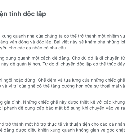
ện tính độc lập
n xung quanh nhà của chúng ta có thể trở thành một nhiệm vụ
 năng vận động và độc lập. Bài viết này sẽ khám phá những lợi
t yếu cho các cá nhân có nhu cầu.
ường xung quanh một cách dễ dàng. Cho dù đó là di chuyển từ
này dễ quản lý hơn. Tự do di chuyển độc lập có thể thúc đẩy
khi ngồi hoặc đứng. Ghế đệm và tựa lưng của những chiếc ghế
o và vị trí của ghế có thể tăng cường hơn nữa sự thoải mái và
ng gia đình. Những chiếc ghế này được thiết kế với các khung
bị phanh để cung cấp bảo mật bổ sung khi chuyển vào và ra
ó trở thành một hỗ trợ thực tế và thuận tiện cho các cá nhân
ễ dàng được điều khiển xung quanh không gian và góc chặt