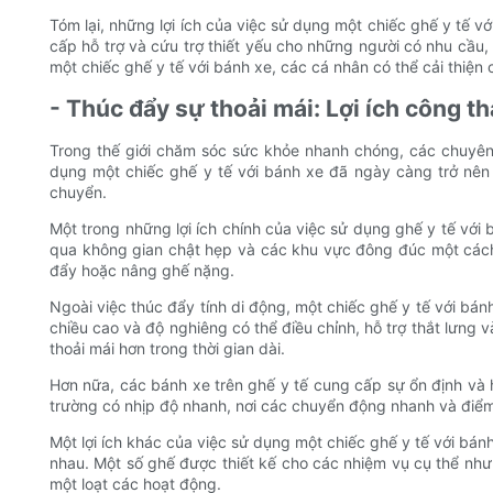
Tóm lại, những lợi ích của việc sử dụng một chiếc ghế y tế v
cấp hỗ trợ và cứu trợ thiết yếu cho những người có nhu cầu,
một chiếc ghế y tế với bánh xe, các cá nhân có thể cải thiện
- Thúc đẩy sự thoải mái: Lợi ích công t
Trong thế giới chăm sóc sức khỏe nhanh chóng, các chuyên 
dụng một chiếc ghế y tế với bánh xe đã ngày càng trở nên p
chuyển.
Một trong những lợi ích chính của việc sử dụng ghế y tế với
qua không gian chật hẹp và các khu vực đông đúc một cách 
đẩy hoặc nâng ghế nặng.
Ngoài việc thúc đẩy tính di động, một chiếc ghế y tế với bán
chiều cao và độ nghiêng có thể điều chỉnh, hỗ trợ thắt lưng 
thoải mái hơn trong thời gian dài.
Hơn nữa, các bánh xe trên ghế y tế cung cấp sự ổn định và
trường có nhịp độ nhanh, nơi các chuyển động nhanh và điểm
Một lợi ích khác của việc sử dụng một chiếc ghế y tế với bán
nhau. Một số ghế được thiết kế cho các nhiệm vụ cụ thể nh
một loạt các hoạt động.