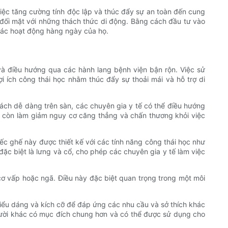
 việc tăng cường tính độc lập và thúc đẩy sự an toàn đến cung
i đối mặt với những thách thức di động. Bằng cách đầu tư vào
g các hoạt động hàng ngày của họ.
và điều hướng qua các hành lang bệnh viện bận rộn. Việc sử
i ích công thái học nhằm thúc đẩy sự thoải mái và hỗ trợ di
cách dễ dàng trên sàn, các chuyên gia y tế có thể điều hướng
à còn làm giảm nguy cơ căng thẳng và chấn thương khỏi việc
iếc ghế này được thiết kế với các tính năng công thái học như
đặc biệt là lưng và cổ, cho phép các chuyên gia y tế làm việc
ơ vấp hoặc ngã. Điều này đặc biệt quan trọng trong một môi
 kiểu dáng và kích cỡ để đáp ứng các nhu cầu và sở thích khác
gười khác có mục đích chung hơn và có thể được sử dụng cho