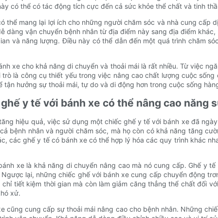
y có thể có tác động tích cực đến cả sức khỏe thể chất và tinh thần
có thể mang lại lợi ích cho những người chăm sóc và nhà cung cấp d
 dễ dàng vận chuyển bệnh nhân từ địa điểm này sang địa điểm khác
ian và năng lượng. Điều này có thể dẫn đến một quá trình chăm sóc 
bánh xe cho khả năng di chuyển và thoải mái là rất nhiều. Từ việc 
 trò là công cụ thiết yếu trong việc nâng cao chất lượng cuộc sốn
ể tận hưởng sự thoải mái, tự do và di động hơn trong cuộc sống hàn
 ghế y tế với bánh xe có thể nâng cao năng s
tăng hiệu quả, việc sử dụng một chiếc ghế y tế với bánh xe đã ngà
 cả bệnh nhân và người chăm sóc, mà họ còn có khả năng tăng cườn
c, các ghế y tế có bánh xe có thể hợp lý hóa các quy trình khác nh
i bánh xe là khả năng di chuyển nâng cao mà nó cung cấp. Ghế y tế 
. Ngược lại, những chiếc ghế với bánh xe cung cấp chuyển động tr
 chỉ tiết kiệm thời gian mà còn làm giảm căng thẳng thể chất đối v
khó xử.
xe cũng cung cấp sự thoải mái nâng cao cho bệnh nhân. Những chiếc