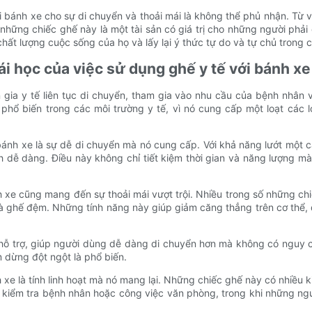
ới bánh xe cho sự di chuyển và thoải mái là không thể phủ nhận. Từ
 những chiếc ghế này là một tài sản có giá trị cho những người phả
 chất lượng cuộc sống của họ và lấy lại ý thức tự do và tự chủ tron
hái học của việc sử dụng ghế y tế với bánh xe
gia y tế liên tục di chuyển, tham gia vào nhu cầu của bệnh nhân 
hổ biến trong các môi trường y tế, vì nó cung cấp một loạt các lợ
 bánh xe là sự dễ di chuyển mà nó cung cấp. Với khả năng lướt một 
dễ dàng. Điều này không chỉ tiết kiệm thời gian và năng lượng m
h xe cũng mang đến sự thoải mái vượt trội. Nhiều trong số những ch
và ghế đệm. Những tính năng này giúp giảm căng thẳng trên cơ thể, 
 hỗ trợ, giúp người dùng dễ dàng di chuyển hơn mà không có nguy c
 dừng đột ngột là phổ biến.
h xe là tính linh hoạt mà nó mang lại. Những chiếc ghế này có nhiều
ư kiểm tra bệnh nhân hoặc công việc văn phòng, trong khi những n