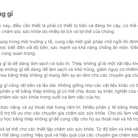
ng gỉ
ay, điều cần thiết là phải có thiết bị bền và đáng tin cậy, có t
chăm sóc sức khỏe do nhiều lợi ích và lợi thế của chúng.
dụng trong môi trường y tế, cung cấp một giải pháp chỗ ngồi ổn đị
ược biết đến với độ bền, sức mạnh và khả năng chống ăn mòn. Điề
ô cùng quan trọng.
gỉ là dễ dàng làm sạch và bảo trì. Thép không gỉ là một vật liệu k
p không gỉ dễ dàng để làm sạch và khử trùng, giảm nguy cơ nhiễm 
 khoa bằng thép không gỉ mang đến sự an tâm cho các chuyên gia c
 gỉ cũng rất bền và lâu dài. Không giống như các vật liệu khác có t
 phân y tế bằng thép không gỉ có thể chịu được sự khắc nghiệt củ
chăm sóc sức khỏe trong suốt ca làm việc của họ.
hức năng và sự thoải mái trong tâm trí. Nhiều phân y tế bằng thép 
ỗ trợ tối ưu cho các chuyên gia chăm sóc sức khỏe. Cho dù làm việc
y học bằng thép không gỉ để cung cấp cho họ sự thoải mái và hỗ tr
h và lợi thế cho các thiết lập chăm sóc sức khỏe. Từ độ bền và khả
có thể tăng cường hiệu quả và hiệu quả của các chuyên gia chăm só