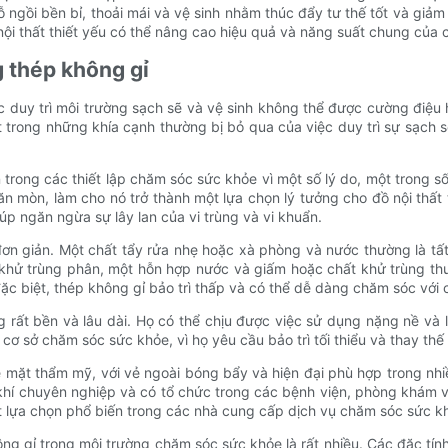
ồi bền bỉ, thoải mái và vệ sinh nhằm thúc đẩy tư thế tốt và giảm m
nội thất thiết yếu có thể nâng cao hiệu quả và năng suất chung của
g thép không gỉ
 duy trì môi trường sạch sẽ và vệ sinh không thể được cường điệu h
 trong những khía cạnh thường bị bỏ qua của việc duy trì sự sạch s
trong các thiết lập chăm sóc sức khỏe vì một số lý do, một trong s
ăn mòn, làm cho nó trở thành một lựa chọn lý tưởng cho đồ nội thấ
úp ngăn ngừa sự lây lan của vi trùng và vi khuẩn.
ơn giản. Một chất tẩy rửa nhẹ hoặc xà phòng và nước thường là tất
khử trùng phân, một hỗn hợp nước và giấm hoặc chất khử trùng th
ặc biệt, thép không gỉ bảo trì thấp và có thể dễ dàng chăm sóc vớ
 rất bền và lâu dài. Họ có thể chịu được việc sử dụng nặng nề và 
ơ sở chăm sóc sức khỏe, vì họ yêu cầu bảo trì tối thiểu và thay thế 
ề mặt thẩm mỹ, với vẻ ngoài bóng bẩy và hiện đại phù hợp trong nh
í chuyên nghiệp và có tổ chức trong các bệnh viện, phòng khám và 
ột lựa chọn phổ biến trong các nhà cung cấp dịch vụ chăm sóc sức k
ông gỉ trong môi trường chăm sóc sức khỏe là rất nhiều. Các đặc tín