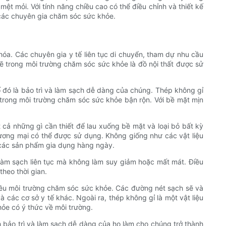
ệt mỏi. Với tính năng chiều cao có thể điều chỉnh và thiết kế
 các chuyên gia chăm sóc sức khỏe.
óa. Các chuyên gia y tế liên tục di chuyển, tham dự nhu cầu
ẽ trong môi trường chăm sóc sức khỏe là đồ nội thất được sử
ố đó là bảo trì và làm sạch dễ dàng của chúng. Thép không gỉ
t trong môi trường chăm sóc sức khỏe bận rộn. Với bề mặt mịn
 cả những gì cần thiết để lau xuống bề mặt và loại bỏ bất kỳ
ương mại có thể được sử dụng. Không giống như các vật liệu
i các sản phẩm gia dụng hàng ngày.
làm sạch liên tục mà không làm suy giảm hoặc mất mát. Điều
theo thời gian.
iều môi trường chăm sóc sức khỏe. Các đường nét sạch sẽ và
các cơ sở y tế khác. Ngoài ra, thép không gỉ là một vật liệu
hỏe có ý thức về môi trường.
h bảo trì và làm sạch dễ dàng của họ làm cho chúng trở thành