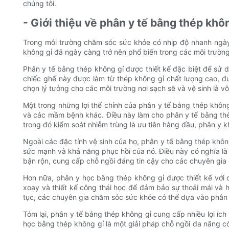
chúng tôi.
- Giới thiệu về phân y tế bằng thép khô
Trong môi trường chăm sóc sức khỏe có nhịp độ nhanh ngày n
không gỉ đã ngày càng trở nên phổ biến trong các môi trường 
Phân y tế bằng thép không gỉ được thiết kế đặc biệt để sử 
chiếc ghế này được làm từ thép không gỉ chất lượng cao, đ
chọn lý tưởng cho các môi trường nơi sạch sẽ và vệ sinh là v
Một trong những lợi thế chính của phân y tế bằng thép không 
và các mầm bệnh khác. Điều này làm cho phân y tế bằng thé
trong đó kiểm soát nhiễm trùng là ưu tiên hàng đầu, phân y
Ngoài các đặc tính vệ sinh của họ, phân y tế bằng thép không
sức mạnh và khả năng phục hồi của nó. Điều này có nghĩa là
bận rộn, cung cấp chỗ ngồi đáng tin cậy cho các chuyên gia 
Hơn nữa, phân y học bằng thép không gỉ được thiết kế với c
xoay và thiết kế công thái học để đảm bảo sự thoải mái và h
tục, các chuyên gia chăm sóc sức khỏe có thể dựa vào phân 
Tóm lại, phân y tế bằng thép không gỉ cung cấp nhiều lợi íc
học bằng thép không gỉ là một giải pháp chỗ ngồi đa năng 