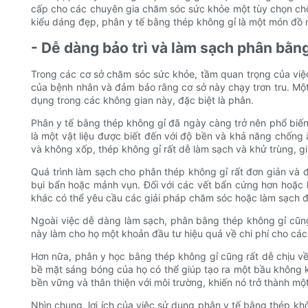
cấp cho các chuyên gia chăm sóc sức khỏe một tùy chọn chỗ ng
kiểu dáng đẹp, phân y tế bằng thép không gỉ là một món đồ 
- Dễ dàng bảo trì và làm sạch phân bằn
Trong các cơ sở chăm sóc sức khỏe, tầm quan trọng của việc
của bệnh nhân và đảm bảo rằng cơ sở này chạy trơn tru. Một
dụng trong các không gian này, đặc biệt là phân.
Phân y tế bằng thép không gỉ đã ngày càng trở nên phổ biến 
là một vật liệu được biết đến với độ bền và khả năng chống 
và không xốp, thép không gỉ rất dễ làm sạch và khử trùng, gi
Quá trình làm sạch cho phân thép không gỉ rất đơn giản và đ
bụi bẩn hoặc mảnh vụn. Đối với các vết bẩn cứng hơn hoặc 
khác có thể yêu cầu các giải pháp chăm sóc hoặc làm sạch đ
Ngoài việc dễ dàng làm sạch, phân bằng thép không gỉ cũng
này làm cho họ một khoản đầu tư hiệu quả về chi phí cho các c
Hơn nữa, phân y học bằng thép không gỉ cũng rất dễ chịu v
bề mặt sáng bóng của họ có thể giúp tạo ra một bầu không kh
bền vững và thân thiện với môi trường, khiến nó trở thành m
Nhìn chung, lợi ích của việc sử dụng phân y tế bằng thép kh