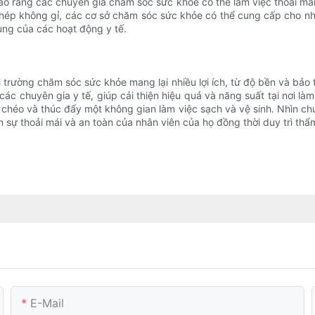
ảo rằng các chuyên gia chăm sóc sức khỏe có thể làm việc thoải mái 
thép không gỉ, các cơ sở chăm sóc sức khỏe có thể cung cấp cho nhâ
ng của các hoạt động y tế.
 trường chăm sóc sức khỏe mang lại nhiều lợi ích, từ độ bền và bảo
ác chuyên gia y tế, giúp cải thiện hiệu quả và năng suất tại nơi l
chéo và thúc đẩy một không gian làm việc sạch và vệ sinh. Nhìn ch
 sự thoải mái và an toàn của nhân viên của họ đồng thời duy trì thẩ
E-Mail