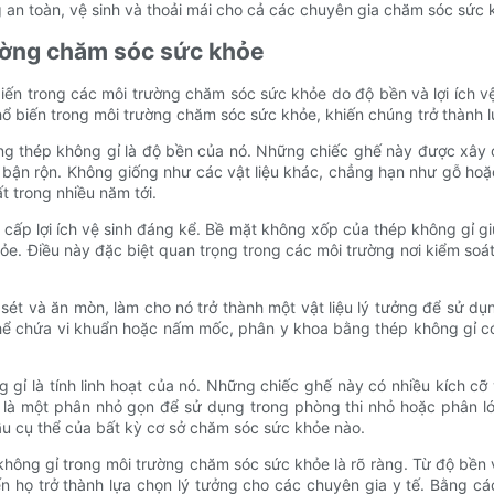
g an toàn, vệ sinh và thoải mái cho cả các chuyên gia chăm sóc sức
trường chăm sóc sức khỏe
ến trong các môi trường chăm sóc sức khỏe do độ bền và lợi ích v
 biến trong môi trường chăm sóc sức khỏe, khiến chúng trở thành l
ằng thép không gỉ là độ bền của nó. Những chiếc ghế này được xây d
ận rộn. Không giống như các vật liệu khác, chẳng hạn như gỗ hoặc
t trong nhiều năm tới.
cấp lợi ích vệ sinh đáng kể. Bề mặt không xốp của thép không gỉ gi
hỏe. Điều này đặc biệt quan trọng trong các môi trường nơi kiểm so
sét và ăn mòn, làm cho nó trở thành một vật liệu lý tưởng để sử d
thể chứa vi khuẩn hoặc nấm mốc, phân y khoa bằng thép không gỉ có
 gỉ là tính linh hoạt của nó. Những chiếc ghế này có nhiều kích c
ó là một phân nhỏ gọn để sử dụng trong phòng thi nhỏ hoặc phân l
u cụ thể của bất kỳ cơ sở chăm sóc sức khỏe nào.
không gỉ trong môi trường chăm sóc sức khỏe là rõ ràng. Từ độ bền và
n họ trở thành lựa chọn lý tưởng cho các chuyên gia y tế. Bằng c