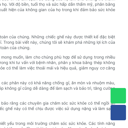
ủa họ. Với độ bền, tuổi thọ và sức hấp dẫn thẩm mỹ, phân bằng
xuất hiện của không gian của họ trong khi đảm bảo sức khỏe
n toàn của chúng. Những chiếc ghế này được thiết kế đặc biệt
 Trong bài viết này, chúng tôi sẽ khám phá những lợi ích của
n toàn của chúng.
cao mong muốn, làm cho chúng phù hợp để sử dụng trong nhiều
 trong khi tư vấn với bệnh nhân, phân y khoa bằng thép không
ỏe có thể làm việc thoải mái và hiệu quả, giảm nguy cơ căng
ằng các phân này có khả năng chống gỉ, ăn mòn và nhuộm màu,
hép không gỉ cũng dễ dàng để làm sạch và bảo trì, tăng cường
m bảo rằng các chuyên gia chăm sóc sức khỏe có thể ngồi an
hiếc ghế này có thể chịu được việc sử dụng nặng và làm sạch
hiết yếu trong môi trường chăm sóc sức khỏe. Các tính năng