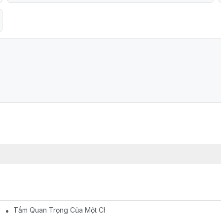
Tầm Quan Trọng Của Một Chiếc Ghế Phòng Khám Nha Khoa Thoả
 Của Bạn