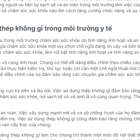
ng người ưu tiên sự sạch sẽ và an toàn trong môi trường làm việc c
ơ sở chăm sóc sức khỏe nào tìm cách tăng cường chức năng và sự 
 thép không gỉ trong môi trường y tế
ếu trong môi trường chăm sóc sức khỏe do tính năng linh hoạt và a
ia chăm sóc sức khỏe một tùy chọn chỗ ngồi đáng tin cậy và bền bỉ.
p chăm sóc sức khỏe, làm nổi bật tính năng linh hoạt và tính năng a
là vô cùng linh hoạt. Chúng có thể dễ dàng điều chỉnh theo chiều 
n thực hiện kiểm tra, thủ tục hoặc chỉ cần một chỗ ngồi thoải mái
hể điều chỉnh của họ đảm bảo rằng các chuyên gia chăm sóc sức kh
cũng cực kỳ bền và lâu dài. Việc sử dụng thép không gỉ đảm bảo r
 chăm sóc sức khỏe, nơi sạch sẽ và vệ sinh là vô cùng quan trọng. T
ự an toàn. Việc xây dựng mạnh mẽ và cơ sở chống trượt của họ đả
c kiểm tra. Việc sử dụng thép không gỉ cũng đảm bảo rằng những c
 vẹn cấu trúc của chúng.
 bằng thép không gỉ làm cho chúng trở thành một món đồ nội thất t