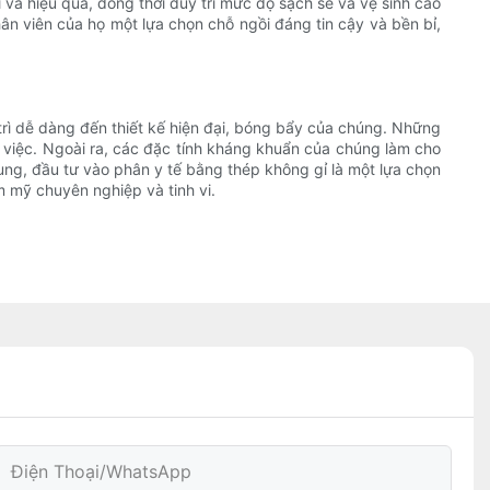
và hiệu quả, đồng thời duy trì mức độ sạch sẽ và vệ sinh cao
n viên của họ một lựa chọn chỗ ngồi đáng tin cậy và bền bỉ,
 trì dễ dàng đến thiết kế hiện đại, bóng bẩy của chúng. Những
àm việc. Ngoài ra, các đặc tính kháng khuẩn của chúng làm cho
ung, đầu tư vào phân y tế bằng thép không gỉ là một lựa chọn
m mỹ chuyên nghiệp và tinh vi.
Điện Thoại/WhatsApp