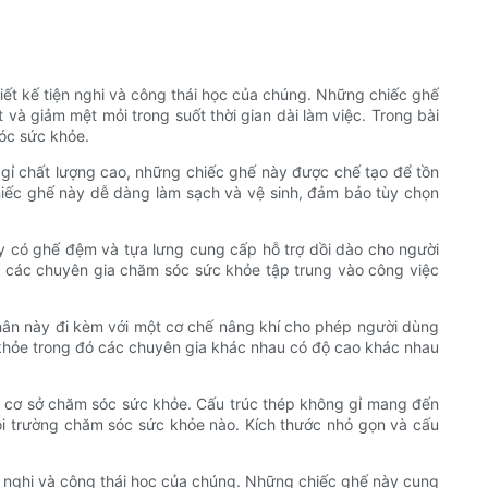
iết kế tiện nghi và công thái học của chúng. Những chiếc ghế
và giảm mệt mỏi trong suốt thời gian dài làm việc. Trong bài
sóc sức khỏe.
 gỉ chất lượng cao, những chiếc ghế này được chế tạo để tồn
hiếc ghế này dễ dàng làm sạch và vệ sinh, đảm bảo tùy chọn
ày có ghế đệm và tựa lưng cung cấp hỗ trợ dồi dào cho người
p các chuyên gia chăm sóc sức khỏe tập trung vào công việc
phân này đi kèm với một cơ chế nâng khí cho phép người dùng
c khỏe trong đó các chuyên gia khác nhau có độ cao khác nhau
c cơ sở chăm sóc sức khỏe. Cấu trúc thép không gỉ mang đến
ôi trường chăm sóc sức khỏe nào. Kích thước nhỏ gọn và cấu
iện nghi và công thái học của chúng. Những chiếc ghế này cung