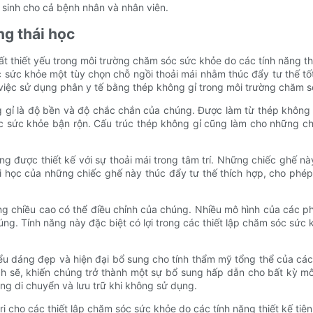
sinh cho cả bệnh nhân và nhân viên.
ng thái học
ất thiết yếu trong môi trường chăm sóc sức khỏe do các tính năng th
ức khỏe một tùy chọn chỗ ngồi thoải mái nhằm thúc đẩy tư thế tốt 
 việc sử dụng phân y tế bằng thép không gỉ trong môi trường chăm 
g gỉ là độ bền và độ chắc chắn của chúng. Được làm từ thép không
c sức khỏe bận rộn. Cấu trúc thép không gỉ cũng làm cho những c
 được thiết kế với sự thoải mái trong tâm trí. Những chiếc ghế n
ái học của những chiếc ghế này thúc đẩy tư thế thích hợp, cho phé
năng chiều cao có thể điều chỉnh của chúng. Nhiều mô hình của các 
ng. Tính năng này đặc biệt có lợi trong các thiết lập chăm sóc sứ
iểu dáng đẹp và hiện đại bổ sung cho tính thẩm mỹ tổng thể của cá
h sẽ, khiến chúng trở thành một sự bổ sung hấp dẫn cho bất kỳ m
g di chuyển và lưu trữ khi không sử dụng.
trị cho các thiết lập chăm sóc sức khỏe do các tính năng thiết kế t