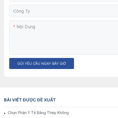
Công Ty
Nội Dung
GỬI YÊU CẦU NGAY BÂY GIỜ
BÀI VIẾT ĐƯỢC ĐỀ XUẤT
Chọn Phân Y Tế Bằng Thép Không Gỉ Tốt Nhất Cho Thực Hành