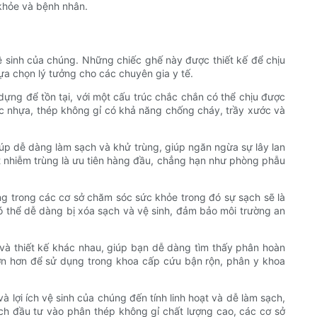
 khỏe và bệnh nhân.
ệ sinh của chúng. Những chiếc ghế này được thiết kế để chịu
ựa chọn lý tưởng cho các chuyên gia y tế.
ựng để tồn tại, với một cấu trúc chắc chắn có thể chịu được
 nhựa, thép không gỉ có khả năng chống cháy, trầy xước và
úp dễ dàng làm sạch và khử trùng, giúp ngăn ngừa sự lây lan
át nhiễm trùng là ưu tiên hàng đầu, chẳng hạn như phòng phẫu
ụng trong các cơ sở chăm sóc sức khỏe trong đó sự sạch sẽ là
 thể dễ dàng bị xóa sạch và vệ sinh, đảm bảo môi trường an
ỡ và thiết kế khác nhau, giúp bạn dễ dàng tìm thấy phân hoàn
ớn hơn để sử dụng trong khoa cấp cứu bận rộn, phân y khoa
 lợi ích vệ sinh của chúng đến tính linh hoạt và dễ làm sạch,
ách đầu tư vào phân thép không gỉ chất lượng cao, các cơ sở