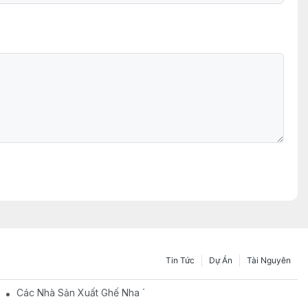
Tin Tức
Dự Án
Tài Nguyên
i Mái: Đảm Bảo Sự Thoải Mái Của Bệnh Nhân Trong Quá Trình Nh
Các Nhà Sản Xuất Ghế Nha Trên Trung Quốc: Đổi Mới Và Chất L