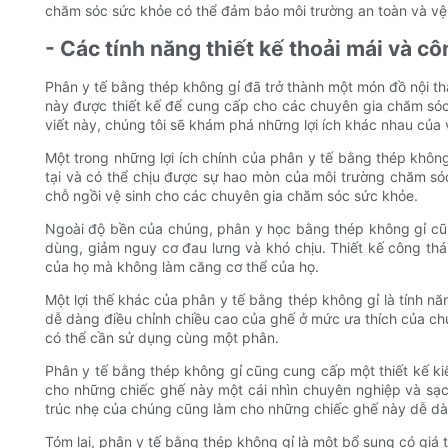
chăm sóc sức khỏe có thể đảm bảo môi trường an toàn và vệ 
- Các tính năng thiết kế thoải mái và cô
Phân y tế bằng thép không gỉ đã trở thành một món đồ nội th
này được thiết kế để cung cấp cho các chuyên gia chăm sóc s
viết này, chúng tôi sẽ khám phá những lợi ích khác nhau của
Một trong những lợi ích chính của phân y tế bằng thép khôn
tại và có thể chịu được sự hao mòn của môi trường chăm só
chỗ ngồi vệ sinh cho các chuyên gia chăm sóc sức khỏe.
Ngoài độ bền của chúng, phân y học bằng thép không gỉ cũng
dùng, giảm nguy cơ đau lưng và khó chịu. Thiết kế công th
của họ mà không làm căng cơ thể của họ.
Một lợi thế khác của phân y tế bằng thép không gỉ là tính 
dễ dàng điều chỉnh chiều cao của ghế ở mức ưa thích của chú
có thể cần sử dụng cùng một phân.
Phân y tế bằng thép không gỉ cũng cung cấp một thiết kế k
cho những chiếc ghế này một cái nhìn chuyên nghiệp và sạc
trúc nhẹ của chúng cũng làm cho những chiếc ghế này dễ dàn
Tóm lại, phân y tế bằng thép không gỉ là một bổ sung có giá 