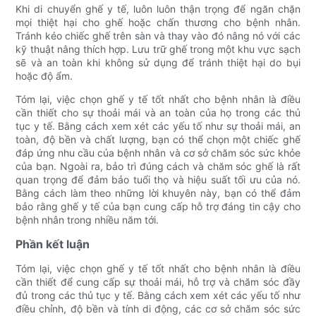
Khi di chuyển ghế y tế, luôn luôn thận trọng để ngăn chặn
mọi thiệt hại cho ghế hoặc chấn thương cho bệnh nhân.
Tránh kéo chiếc ghế trên sàn và thay vào đó nâng nó với các
kỹ thuật nâng thích hợp. Lưu trữ ghế trong một khu vực sạch
sẽ và an toàn khi không sử dụng để tránh thiệt hại do bụi
hoặc độ ẩm.
Tóm lại, việc chọn ghế y tế tốt nhất cho bệnh nhân là điều
cần thiết cho sự thoải mái và an toàn của họ trong các thủ
tục y tế. Bằng cách xem xét các yếu tố như sự thoải mái, an
toàn, độ bền và chất lượng, bạn có thể chọn một chiếc ghế
đáp ứng nhu cầu của bệnh nhân và cơ sở chăm sóc sức khỏe
của bạn. Ngoài ra, bảo trì đúng cách và chăm sóc ghế là rất
quan trọng để đảm bảo tuổi thọ và hiệu suất tối ưu của nó.
Bằng cách làm theo những lời khuyên này, bạn có thể đảm
bảo rằng ghế y tế của bạn cung cấp hỗ trợ đáng tin cậy cho
bệnh nhân trong nhiều năm tới.
Phần kết luận
Tóm lại, việc chọn ghế y tế tốt nhất cho bệnh nhân là điều
cần thiết để cung cấp sự thoải mái, hỗ trợ và chăm sóc đầy
đủ trong các thủ tục y tế. Bằng cách xem xét các yếu tố như
điều chỉnh, độ bền và tính di động, các cơ sở chăm sóc sức