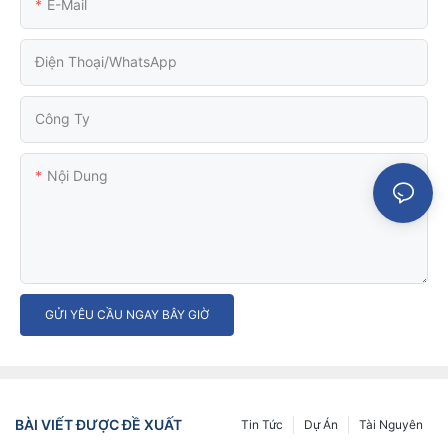
E-Mail
Điện Thoại/WhatsApp
Công Ty
Nội Dung
GỬI YÊU CẦU NGAY BÂY GIỜ
BÀI VIẾT ĐƯỢC ĐỀ XUẤT
Tin Tức
Dự Án
Tài Nguyên