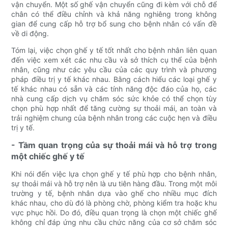
vận chuyển. Một số ghế vận chuyển cũng đi kèm với chỗ để
chân có thể điều chỉnh và khả năng nghiêng trong không
gian để cung cấp hỗ trợ bổ sung cho bệnh nhân có vấn đề
về di động.
Tóm lại, việc chọn ghế y tế tốt nhất cho bệnh nhân liên quan
đến việc xem xét các nhu cầu và sở thích cụ thể của bệnh
nhân, cũng như các yêu cầu của các quy trình và phương
pháp điều trị y tế khác nhau. Bằng cách hiểu các loại ghế y
tế khác nhau có sẵn và các tính năng độc đáo của họ, các
nhà cung cấp dịch vụ chăm sóc sức khỏe có thể chọn tùy
chọn phù hợp nhất để tăng cường sự thoải mái, an toàn và
trải nghiệm chung của bệnh nhân trong các cuộc hẹn và điều
trị y tế.
- Tầm quan trọng của sự thoải mái và hỗ trợ trong
một chiếc ghế y tế
Khi nói đến việc lựa chọn ghế y tế phù hợp cho bệnh nhân,
sự thoải mái và hỗ trợ nên là ưu tiên hàng đầu. Trong một môi
trường y tế, bệnh nhân dựa vào ghế cho nhiều mục đích
khác nhau, cho dù đó là phòng chờ, phòng kiểm tra hoặc khu
vực phục hồi. Do đó, điều quan trọng là chọn một chiếc ghế
không chỉ đáp ứng nhu cầu chức năng của cơ sở chăm sóc