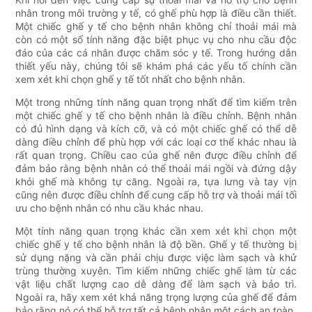
nhân trong môi trường y tế, có ghế phù hợp là điều cần thiết.
Một chiếc ghế y tế cho bệnh nhân không chỉ thoải mái mà
còn có một số tính năng đặc biệt phục vụ cho nhu cầu độc
đáo của các cá nhân được chăm sóc y tế. Trong hướng dẫn
thiết yếu này, chúng tôi sẽ khám phá các yếu tố chính cần
xem xét khi chọn ghế y tế tốt nhất cho bệnh nhân.
Một trong những tính năng quan trọng nhất để tìm kiếm trên
một chiếc ghế y tế cho bệnh nhân là điều chỉnh. Bệnh nhân
có đủ hình dạng và kích cỡ, và có một chiếc ghế có thể dễ
dàng điều chỉnh để phù hợp với các loại cơ thể khác nhau là
rất quan trọng. Chiều cao của ghế nên được điều chỉnh để
đảm bảo rằng bệnh nhân có thể thoải mái ngồi và đứng dậy
khỏi ghế mà không tự căng. Ngoài ra, tựa lưng và tay vịn
cũng nên được điều chỉnh để cung cấp hỗ trợ và thoải mái tối
ưu cho bệnh nhân có nhu cầu khác nhau.
Một tính năng quan trọng khác cần xem xét khi chọn một
chiếc ghế y tế cho bệnh nhân là độ bền. Ghế y tế thường bị
sử dụng nặng và cần phải chịu được việc làm sạch và khử
trùng thường xuyên. Tìm kiếm những chiếc ghế làm từ các
vật liệu chất lượng cao dễ dàng để làm sạch và bảo trì.
Ngoài ra, hãy xem xét khả năng trọng lượng của ghế để đảm
bảo rằng nó có thể hỗ trợ tất cả bệnh nhân một cách an toàn.