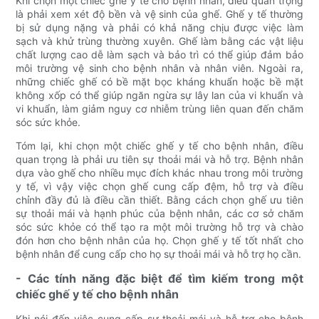
Khi chọn một chiếc ghế y tế cho bệnh nhân, điều quan trọng
là phải xem xét độ bền và vệ sinh của ghế. Ghế y tế thường
bị sử dụng nặng và phải có khả năng chịu được việc làm
sạch và khử trùng thường xuyên. Ghế làm bằng các vật liệu
chất lượng cao dễ làm sạch và bảo trì có thể giúp đảm bảo
môi trường vệ sinh cho bệnh nhân và nhân viên. Ngoài ra,
những chiếc ghế có bề mặt bọc kháng khuẩn hoặc bề mặt
không xốp có thể giúp ngăn ngừa sự lây lan của vi khuẩn và
vi khuẩn, làm giảm nguy cơ nhiễm trùng liên quan đến chăm
sóc sức khỏe.
Tóm lại, khi chọn một chiếc ghế y tế cho bệnh nhân, điều
quan trọng là phải ưu tiên sự thoải mái và hỗ trợ. Bệnh nhân
dựa vào ghế cho nhiều mục đích khác nhau trong môi trường
y tế, vì vậy việc chọn ghế cung cấp đệm, hỗ trợ và điều
chỉnh đầy đủ là điều cần thiết. Bằng cách chọn ghế ưu tiên
sự thoải mái và hạnh phúc của bệnh nhân, các cơ sở chăm
sóc sức khỏe có thể tạo ra một môi trường hỗ trợ và chào
đón hơn cho bệnh nhân của họ. Chọn ghế y tế tốt nhất cho
bệnh nhân để cung cấp cho họ sự thoải mái và hỗ trợ họ cần.
- Các tính năng đặc biệt để tìm kiếm trong một
chiếc ghế y tế cho bệnh nhân
Khi nói đến việc cung cấp sự thoải mái và hỗ trợ cho bệnh