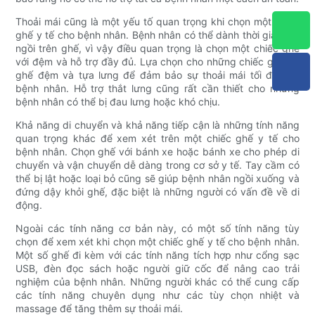
Thoải mái cũng là một yếu tố quan trọng khi chọn một chiếc
ghế y tế cho bệnh nhân. Bệnh nhân có thể dành thời gian dài
ngồi trên ghế, vì vậy điều quan trọng là chọn một chiếc ghế
với đệm và hỗ trợ đầy đủ. Lựa chọn cho những chiếc ghế có
ghế đệm và tựa lưng để đảm bảo sự thoải mái tối đa cho
bệnh nhân. Hỗ trợ thắt lưng cũng rất cần thiết cho những
bệnh nhân có thể bị đau lưng hoặc khó chịu.
Khả năng di chuyển và khả năng tiếp cận là những tính năng
quan trọng khác để xem xét trên một chiếc ghế y tế cho
bệnh nhân. Chọn ghế với bánh xe hoặc bánh xe cho phép di
chuyển và vận chuyển dễ dàng trong cơ sở y tế. Tay cầm có
thể bị lật hoặc loại bỏ cũng sẽ giúp bệnh nhân ngồi xuống và
đứng dậy khỏi ghế, đặc biệt là những người có vấn đề về di
động.
Ngoài các tính năng cơ bản này, có một số tính năng tùy
chọn để xem xét khi chọn một chiếc ghế y tế cho bệnh nhân.
Một số ghế đi kèm với các tính năng tích hợp như cổng sạc
USB, đèn đọc sách hoặc người giữ cốc để nâng cao trải
nghiệm của bệnh nhân. Những người khác có thể cung cấp
các tính năng chuyên dụng như các tùy chọn nhiệt và
massage để tăng thêm sự thoải mái.