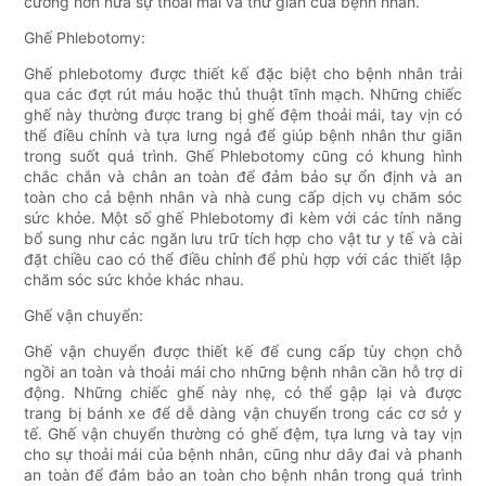
cường hơn nữa sự thoải mái và thư giãn của bệnh nhân.
Ghế Phlebotomy:
Ghế phlebotomy được thiết kế đặc biệt cho bệnh nhân trải
qua các đợt rút máu hoặc thủ thuật tĩnh mạch. Những chiếc
ghế này thường được trang bị ghế đệm thoải mái, tay vịn có
thể điều chỉnh và tựa lưng ngả để giúp bệnh nhân thư giãn
trong suốt quá trình. Ghế Phlebotomy cũng có khung hình
chắc chắn và chân an toàn để đảm bảo sự ổn định và an
toàn cho cả bệnh nhân và nhà cung cấp dịch vụ chăm sóc
sức khỏe. Một số ghế Phlebotomy đi kèm với các tính năng
bổ sung như các ngăn lưu trữ tích hợp cho vật tư y tế và cài
đặt chiều cao có thể điều chỉnh để phù hợp với các thiết lập
chăm sóc sức khỏe khác nhau.
Ghế vận chuyển:
Ghế vận chuyển được thiết kế để cung cấp tùy chọn chỗ
ngồi an toàn và thoải mái cho những bệnh nhân cần hỗ trợ di
động. Những chiếc ghế này nhẹ, có thể gập lại và được
trang bị bánh xe để dễ dàng vận chuyển trong các cơ sở y
tế. Ghế vận chuyển thường có ghế đệm, tựa lưng và tay vịn
cho sự thoải mái của bệnh nhân, cũng như dây đai và phanh
an toàn để đảm bảo an toàn cho bệnh nhân trong quá trình