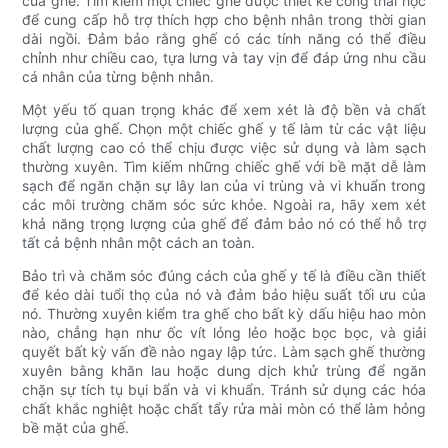
của ghế. Tìm kiếm một chiếc ghế được thiết kế công thái học
để cung cấp hỗ trợ thích hợp cho bệnh nhân trong thời gian
dài ngồi. Đảm bảo rằng ghế có các tính năng có thể điều
chỉnh như chiều cao, tựa lưng và tay vịn để đáp ứng nhu cầu
cá nhân của từng bệnh nhân.
Một yếu tố quan trọng khác để xem xét là độ bền và chất
lượng của ghế. Chọn một chiếc ghế y tế làm từ các vật liệu
chất lượng cao có thể chịu được việc sử dụng và làm sạch
thường xuyên. Tìm kiếm những chiếc ghế với bề mặt dễ làm
sạch để ngăn chặn sự lây lan của vi trùng và vi khuẩn trong
các môi trường chăm sóc sức khỏe. Ngoài ra, hãy xem xét
khả năng trọng lượng của ghế để đảm bảo nó có thể hỗ trợ
tất cả bệnh nhân một cách an toàn.
Bảo trì và chăm sóc đúng cách của ghế y tế là điều cần thiết
để kéo dài tuổi thọ của nó và đảm bảo hiệu suất tối ưu của
nó. Thường xuyên kiểm tra ghế cho bất kỳ dấu hiệu hao mòn
nào, chẳng hạn như ốc vít lỏng lẻo hoặc bọc bọc, và giải
quyết bất kỳ vấn đề nào ngay lập tức. Làm sạch ghế thường
xuyên bằng khăn lau hoặc dung dịch khử trùng để ngăn
chặn sự tích tụ bụi bẩn và vi khuẩn. Tránh sử dụng các hóa
chất khắc nghiệt hoặc chất tẩy rửa mài mòn có thể làm hỏng
bề mặt của ghế.