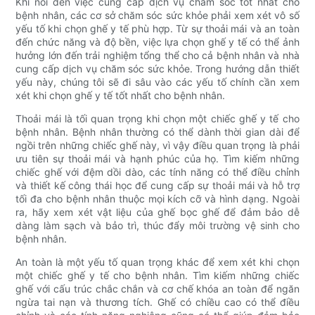
Khi nói đến việc cung cấp dịch vụ chăm sóc tốt nhất cho
bệnh nhân, các cơ sở chăm sóc sức khỏe phải xem xét vô số
yếu tố khi chọn ghế y tế phù hợp. Từ sự thoải mái và an toàn
đến chức năng và độ bền, việc lựa chọn ghế y tế có thể ảnh
hưởng lớn đến trải nghiệm tổng thể cho cả bệnh nhân và nhà
cung cấp dịch vụ chăm sóc sức khỏe. Trong hướng dẫn thiết
yếu này, chúng tôi sẽ đi sâu vào các yếu tố chính cần xem
xét khi chọn ghế y tế tốt nhất cho bệnh nhân.
Thoải mái là tối quan trọng khi chọn một chiếc ghế y tế cho
bệnh nhân. Bệnh nhân thường có thể dành thời gian dài để
ngồi trên những chiếc ghế này, vì vậy điều quan trọng là phải
ưu tiên sự thoải mái và hạnh phúc của họ. Tìm kiếm những
chiếc ghế với đệm dồi dào, các tính năng có thể điều chỉnh
và thiết kế công thái học để cung cấp sự thoải mái và hỗ trợ
tối đa cho bệnh nhân thuộc mọi kích cỡ và hình dạng. Ngoài
ra, hãy xem xét vật liệu của ghế bọc ghế để đảm bảo dễ
dàng làm sạch và bảo trì, thúc đẩy môi trường vệ sinh cho
bệnh nhân.
An toàn là một yếu tố quan trọng khác để xem xét khi chọn
một chiếc ghế y tế cho bệnh nhân. Tìm kiếm những chiếc
ghế với cấu trúc chắc chắn và cơ chế khóa an toàn để ngăn
ngừa tai nạn và thương tích. Ghế có chiều cao có thể điều