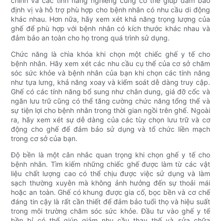
chỉnh và các tính năng nghiêng cũng có thể giúp đảm bảo
định vị và hỗ trợ phù hợp cho bệnh nhân có nhu cầu di động
khác nhau. Hơn nữa, hãy xem xét khả năng trọng lượng của
ghế để phù hợp với bệnh nhân có kích thước khác nhau và
đảm bảo an toàn cho họ trong quá trình sử dụng.
Chức năng là chìa khóa khi chọn một chiếc ghế y tế cho
bệnh nhân. Hãy xem xét các nhu cầu cụ thể của cơ sở chăm
sóc sức khỏe và bệnh nhân của bạn khi chọn các tính năng
như tựa lưng, khả năng xoay và kiểm soát dễ dàng truy cập.
Ghế có các tính năng bổ sung như chân dung, giá đỡ cốc và
ngăn lưu trữ cũng có thể tăng cường chức năng tổng thể và
sự tiện lợi cho bệnh nhân trong thời gian ngồi trên ghế. Ngoài
ra, hãy xem xét sự dễ dàng của các tùy chọn lưu trữ và cơ
động cho ghế để đảm bảo sử dụng và tổ chức liền mạch
trong cơ sở của bạn.
Độ bền là một cân nhắc quan trọng khi chọn ghế y tế cho
bệnh nhân. Tìm kiếm những chiếc ghế được làm từ các vật
liệu chất lượng cao có thể chịu được việc sử dụng và làm
sạch thường xuyên mà không ảnh hưởng đến sự thoải mái
hoặc an toàn. Ghế có khung được gia cố, bọc bền và cơ chế
đáng tin cậy là rất cần thiết để đảm bảo tuổi thọ và hiệu suất
trong môi trường chăm sóc sức khỏe. Đầu tư vào ghế y tế
bền bỉ có thể giúp giảm nhu cầu thay thế và sửa chữa