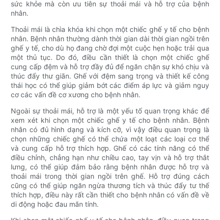
sức khỏe mà còn ưu tiên sự thoải mái và hỗ trợ của bệnh
nhân.
Thoải mái là chìa khóa khi chọn một chiếc ghế y tế cho bệnh
nhân. Bệnh nhân thường dành thời gian dài thời gian ngồi trên
ghế y tế, cho dù họ đang chờ đợi một cuộc hẹn hoặc trải qua
một thủ tục. Do đó, điều cần thiết là chọn một chiếc ghế
cung cấp đệm và hỗ trợ đầy đủ để ngăn chặn sự khó chịu và
thúc đẩy thư giãn. Ghế với đệm sang trọng và thiết kế công
thái học có thể giúp giảm bớt các điểm áp lực và giảm nguy
cơ các vấn đề cơ xương cho bệnh nhân.
Ngoài sự thoải mái, hỗ trợ là một yếu tố quan trọng khác để
xem xét khi chọn một chiếc ghế y tế cho bệnh nhân. Bệnh
nhân có đủ hình dạng và kích cỡ, vì vậy điều quan trọng là
chọn những chiếc ghế có thể chứa một loạt các loại cơ thể
và cung cấp hỗ trợ thích hợp. Ghế có các tính năng có thể
điều chỉnh, chẳng hạn như chiều cao, tay vịn và hỗ trợ thắt
lưng, có thể giúp đảm bảo rằng bệnh nhân được hỗ trợ và
thoải mái trong thời gian ngồi trên ghế. Hỗ trợ đúng cách
cũng có thể giúp ngăn ngừa thương tích và thúc đẩy tư thế
thích hợp, điều này rất cần thiết cho bệnh nhân có vấn đề về
di động hoặc đau mãn tính.