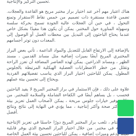
تحسين التركيز والإنتاجية.
هناك اعتبار مهم آخر عند اختيار براز مختبر مريح هو القاعدة والعجلات.
تضمن قاعدة مستقرة ذات تصميم من خمس نقاط الاستقرار وتمنع
التحول ، في حين أن العجلات عالية الجودة تسمح بحركة سلسة
وسهولة المناورة حول المختبر. يمكن أن يكون هذا مفيدًا بشكل خاص
عندما يحتاج الباحثون إلى التبديل بين محطات العمل أو الوصول إلى
المعدات دون توتر أجسامهم.
بالإضافة إلى الارتفاع القابل للتعديل والمواد الداعمة ، تأتي بعض البراز
المختبري المريح أيضًا بميزات إضافية مثل مساند القدمين ، مسند
الظهر ، ومساند الذراعين. يمكن لهذه العناصر المضافة أن تعزز الراحة
وتقلل من خطر الاضطرابات العضلية الهيكلية المرتبطة بالجلوس
المطول. يمكن للباحثين اختيار البراز الذي يناسب تفضيلاتهم الفردية
ويحتاج إلى تحسين بيئة عملهم.
علاوة على ذلك ، فإن الاستثمار في براز المختبر المريح لا يفيد الباحثين
فحسب ، بل يساهم أيضًا في الكفاءة الشاملة والسلامة للمختبر. من
خلال توفير خيارات جلوس مريحة ، يمكن لأصحاب العمل تعزيز بيئة
عمل أكثر صحة وأكثر إنتاجية ، مما يؤدي في النهاية إلى نتائج ونتائج
أفضل.
في الختام ، تلعب براز المختبر المريح دورًا حاسمًا في تعزيز الإنتاجية
والراحة في مختبر. من خلال اختيار البراز الصحيح الذي يوفر قابلية
ضبط ودعم وميزات إضافية ، يمكن للباحثين تحسين بيئة العمل الخاصة