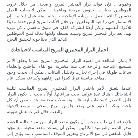
وعموما ، فإن فوائد براز المختبر المريح واضحة. من خلال تزويد
الموظفين بخيارات جلوس مريحة وداعمة ، يمكن لأصحاب العمل
تحسين كفاءة العمل ، وزيادة الإنتاجية ، وخلق بيئة عمل إيجابية. إن
الاستثمار في رفاهية الموظفين من خلال الأثاث المريح ليس فقط مفيدًا
للأفراد أنفسهم ولكن أيضًا للشركة ككل. في سوق تنافسي ، كل ميزة
تهم. تعد براز المختبر المريح وسيلة بسيطة ولكنها فعالة لمنح الموظفين
الدعم الذي يحتاجونه لتحقيق النجاح.
- اختيار البراز المختبري المريح المناسب لاحتياجاتك
لا يمكن المبالغة في أهمية البراز المختبري المريح عندما يتعلق الأمر
بتشجيع الإنتاجية والراحة في بيئة مخبرية. مع بقاء الباحثين والعلماء
ساعات طويلة في إجراء تجارب وتحليل البيانات ، يمكن أن يحدث وجود
مقاعد مناسبة فرقًا كبيرًا في رفاههم وكفاءته بشكل عام.
عندما يتعلق الأمر باختيار البراز المختبري المريح المناسب لتلبية
احتياجاتك ، هناك عدة عوامل يجب مراعاتها. أولاً ، يجب أن يكون البراز
قابل للتعديل لاستيعاب ارتفاعات وتفضيلات مختلفة. هذا يضمن أن كل
باحث يمكنه العثور على وضع جلوس مريح وصحي ، ويمنع الإجهاد
والتعب خلال فترات عمل طويلة.
بالإضافة إلى ذلك ، يجب أن يكون مقعد البراز من مواد عالية الجودة
توفر الدعم والتوسيد الكافيين. يمكن أن يساعد مقعد محيط مع تنجيد
قابل للتنفس في منع الانزعاج وتعزيز الموقف المناسب ، مما يؤدي إلى