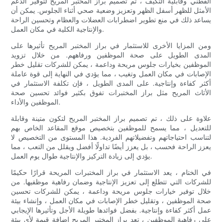
القطني وقابلية التكيف ، تم تصميم براز المختبر المريح لتوفير الدعم
الأمثل للظهر أسفل الظهر وتعزيز وضعية صحي أثناء الجلوس. يمكن أن
يساعد ذلك في منع تطوير اضطرابات العضلات والعظام وتحسين الراحة
والإنتاجية الكلية في مكان العمل.
ومن المزايا الأخرى للاستثمار في براز المختبر المريح تأثيرها على
المدى الطويل على صحة الموظفين ورفاههم. من خلال تزويد
الموظفين بخيارات جلوس مريحة وداعمة ، يمكن للشركات تقليل خطر
الإصابات في مكان العمل وتغيب ، مما يؤدي في النهاية إلى قوة عاملة
أكثر كفاءة وإنتاجية. على المدى الطويل ، فإن تكلفة الاستثمار في
الأثاث المريح مثل براز المختبرات تفوق بكثير فوائد تحسين صحة
الموظفين والأداء.
علاوة على ذلك ، تم تصميم براز المختبر المريح لتكون متينة وقابلة
للتعديل ، مما يسمح للموظفين بتخصيص موقع المقاعد الخاص بهم
لتناسب احتياجاتهم وتفضيلاتهم الفردية. هذا المستوى من التخصيص لا
يعزز الراحة فحسب ، بل يعزز أيضًا تداولًا أفضل ويقلل من التعب ، مما
يؤدي إلى زيادة التركيز والإنتاجية طوال يوم العمل.
في الختام ، يعد الاستثمار في براز المختبرات المريحة قرارًا حكيمًا
للشركات التي تتطلع إلى تعزيز الإنتاجية وضمان رفاهية موظفيها. من
خلال توفير خيارات جلوس مريحة وداعمة ، يمكن للشركات تحسين
صحة الموظفين ، وتقليل خطر الإصابات في مكان العمل ، وإنشاء بيئة
عمل أكثر كفاءة وإنتاجية. بفضل فوائدها طويلة الأجل وتأثيرها الإيجابي
على رفاهية الموظفين ، تعد براز المختبر المريح إضافة قيمة لأي بيئة