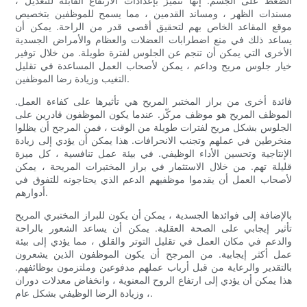
الضغط على الجسم. إنها تتميز بإعدادات الارتفاع القابلة للتعديل ،
مسندات الظهر ، ومساند القدمين ، مما يسمح للموظفين بتخصيص
موقع المقاعد الخاص بهم لتحقيق أقصى قدر من الراحة. يمكن أن
يساعد ذلك في منع اضطرابات العضلات والعظام والأمراض الجسدية
الأخرى التي يمكن أن تنجم عن الجلوس لفترة طويلة. من خلال توفير
خيار جلوس مريح وداعم ، يمكن لأصحاب العمل المساعدة في تقليل
التغيب وزيادة رضا الموظفين.
فائدة أخرى من براز المختبر المريح هي تأثيرها على كفاءة العمل.
الموظف المريح هو موظف مركّز. عندما يكون الموظفون قادرين على
الجلوس بشكل مريح لفترات طويلة من الوقت ، فمن المرجح أن يظلوا
منخرطين في عملهم وتجنب الانحرافات. هذا يمكن أن يؤدي إلى زيادة
الإنتاجية وتحسين الأداء الوظيفي. في بيئة عمل تنافسية ، كل ميزة
قليلة تهم. من خلال الاستثمار في براز المختبرات المريحة ، يمكن
لأصحاب العمل أن يقدموا موظفيهم الدعم الذي يحتاجونه للتفوق في
أدوارهم.
بالإضافة إلى فوائدها الجسدية ، يمكن أن يكون للبراز المختبري المريح
تأثير إيجابي على الصحة العقلية. يمكن أن يساعد الشعور بالراحة
والدعم في مكان العمل في تقليل التوتر والقلق ، مما يؤدي إلى بيئة
عمل أكثر إيجابية. من المرجح أن يكون الموظفون الذين يشعرون
بالتقدير والرعاية من قبل أرباب عملهم مدفوعين وملتزمون بوظائفهم.
هذا يمكن أن يؤدي إلى ارتفاع الروح المعنوية ، وانخفاض معدلات دوران
، وزيادة الرضا الوظيفي بشكل عام.