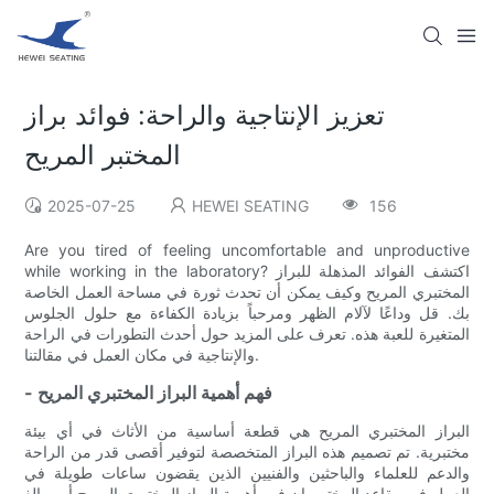
تعزيز الإنتاجية والراحة: فوائد براز
المختبر المريح
2025-07-25
HEWEI SEATING
156
Are you tired of feeling uncomfortable and unproductive
while working in the laboratory? اكتشف الفوائد المذهلة للبراز
المختبري المريح وكيف يمكن أن تحدث ثورة في مساحة العمل الخاصة
بك. قل وداعًا لآلام الظهر ومرحباً بزيادة الكفاءة مع حلول الجلوس
المتغيرة للعبة هذه. تعرف على المزيد حول أحدث التطورات في الراحة
والإنتاجية في مكان العمل في مقالتنا.
- فهم أهمية البراز المختبري المريح
البراز المختبري المريح هي قطعة أساسية من الأثاث في أي بيئة
مختبرية. تم تصميم هذه البراز المتخصصة لتوفير أقصى قدر من الراحة
والدعم للعلماء والباحثين والفنيين الذين يقضون ساعات طويلة في
العمل في مقاعد المختبر. إن فهم أهمية البراز المختبري المريح أمر بالغ