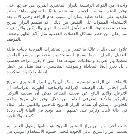
واحدة من الفوائد الرئيسية للبراز المختبري المريح هي قدرتها على
توفير الدعم المناسب لجسم المستخدم. غالبًا ما تحتوي مقاعد مختبر
تقليدية على مقاعد صلبة يمكن أن تسبب عدم الراحة وحتى الألم بعد
الاستخدام المطول. على النقيض من ذلك ، تم تصميم البراز المريح
بمقاعد محددة توفر الدعم الأمثل للعمود الفقري والوركين والأرداف ،
مما يقلل من خطر مشاكل العضلات العضلية مثل آلام الظهر وضعف
الموقف.
علاوة على ذلك ، غالبًا ما تتميز براز المختبرات المريحة بآليات قابلة
للتعديل والميل ، مما يسمح للمستخدمين بتخصيص موضع الجلوس
لتفضيلاتهم الفردية ومتطلبات المهمة. هذا التنوع لا يعزز الراحة فحسب
، بل يعزز أيضًا المحاذاة والموقف المناسبين ، مما يقلل من خطر
إصابات الإجهاد المتكررة.
بالإضافة إلى الراحة الجسدية ، يمكن أن يكون للبراز المختبري المريح
تأثير إيجابي على الوظيفة الإدراكية والإنتاجية. أظهرت الدراسات أن
الانزعاج والألم الناتج عن ضعف المقاعد يمكن أن يضعف التركيز
والتركيز والأداء المعرفي العام. من خلال توفير حل مريح وداعم
للجلوس ، يمكن أن تساعد البراز المريح للباحثين والفنيين على البقاء
في حالة تأهب وتركز على عملهم ، مما يؤدي في النهاية إلى زيادة
الكفاءة والإنتاجية.
جانب آخر مهم من براز المختبر المريح هو متانتها وطول العمر. تم
تصميم البراز المريح عالي الجودة لتحمل قسوة الاستخدام اليومي في