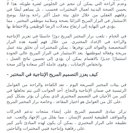
وعدم الراحة التي يمكن أن تنجم عن الجلوس لفترة طويلة. هذا لا
يحسن الصحة البدنية لعمال المختبرات فحسب ، بل يساهم أيضًا في
رفاههم العقلي من خلال خلق بيئة عمل أكثر راحة ودعمًا. يوضح
الاستثمار في البراز المريح التزامًا بصحة وسلامة موظفي المختبر ، مما
يؤدي في النهاية إلى ارتفاع معدلات الرضا الوظيفي والاحتفاظ بها.
في الختام ، تلعب براز المختبر المريح دورًا حاسمًا في تعزيز الإنتاجية
والراحة في الإعداد المختبري. من خلال فهم أهمية هذه البراز
المتخصصة والفوائد التي توفرها ، يمكن للمختبرات أن تخلق بيئة عمل
مريحة وفعالة لموظفيها. يعد الاستثمار في البراز المريح عالي الجودة
استثمارًا جديرًا بالاهتمام يمكن أن يؤدي إلى تحسين نتائج العمل ،
وانخفاض الإصابات ، وقوى عاملة أكثر سعادة وأكثر صحة.
- كيف يعزز التصميم المريح الإنتاجية في المختبر
في بيئات المختبر السريعة اليوم ، تعد الكفاءة والراحة من العوامل
الرئيسية في ضمان الإنتاجية والنجاح. أحد الجوانب التي يتم تجاهلها في
كثير من الأحيان في التصميم المختبري الذي يمكن أن يؤثر بشكل كبير
على كل من العوامل هو اختيار المقاعد ، وخاصة براز المختبر المريح.
تركز مبادئ التصميم المريح على إنشاء منتجات تدعم الحركات
والمواقف الطبيعية لجسم الإنسان ، مما يقلل من الإجهاد والتعب. عند
تطبيقه على البراز المختبري ، يمكن أن يكون لهذه المبادئ تأثير كبير
على رفاهية وإنتاجية فنيي المختبرات والباحثين.