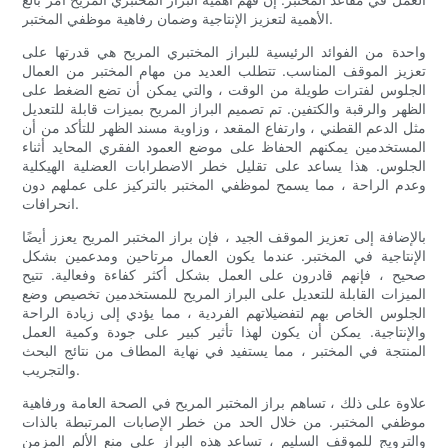
الأهمية لتعزيز الإنتاجية وضمان رفاهية موظفي المختبر.
واحدة من الفوائد الرئيسية للبراز المختبري المريح هي قدرتها على
تعزيز الموقف المناسب. تتطلب العديد من مهام المختبر من العمال
الجلوس لفترات طويلة من الوقت ، والتي يمكن أن تضع الضغط على
الظهر والرقبة والكتفين. تم تصميم البراز المريح بميزات قابلة للتعديل
مثل الدعم القطني ، وارتفاع المقعد ، وزاوية مسند الظهر للتأكد من أن
المستخدمين يمكنهم الحفاظ على موضع العمود الفقري المحايد أثناء
الجلوس. هذا يساعد على تقليل خطر الاضطرابات العضلية الهيكلية
وعدم الراحة ، مما يسمح لموظفي المختبر بالتركيز على عملهم دون
انحرافات.
بالإضافة إلى تعزيز الموقف الجيد ، فإن براز المختبر المريح يعزز أيضًا
الإنتاجية في المختبر. عندما يكون العمال مرتاحين ومدعمين بشكل
صحيح ، فإنهم قادرون على العمل بشكل أكثر كفاءة وفعالية. تتيح
الميزات القابلة للتعديل على البراز المريح للمستخدمين تخصيص وضع
الجلوس الخاص بهم لتفضيلاتهم الفردية ، مما يؤدي إلى زيادة الراحة
والإنتاجية. يمكن أن يكون لهذا تأثير كبير على جودة وكمية العمل
المنتجة في المختبر ، مما يستفيد في نهاية المطاف من نتائج البحث
والتجريب.
علاوة على ذلك ، تساهم براز المختبر المريح في الصحة العامة ورفاهية
موظفي المختبر. من خلال الحد من خطر الإصابات المرتبطة بالذات
والترويج للموقف السليم ، تساعد هذه البراز على منع الألم المزمن