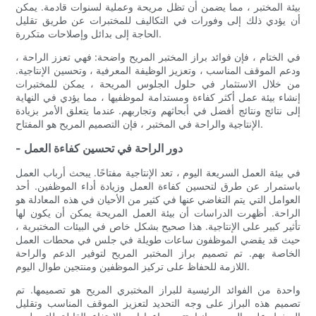
بيئة المختبر ، مما يضمن أن تظل مريحة وعملية لسنوات قادمة. يمكن
أن يؤدي ذلك إلى وفورات في التكاليف للمختبرات عن طريق تقليل
الحاجة إلى بدائل وإصلاحات متكررة.
في الختام ، فإن فوائد براز المختبر المريح واضحة: فهي تعزز الراحة ،
ودعم الموقف المناسب ، وتعزيز الوظيفة المعرفية ، وتحسين الإنتاجية.
من خلال الاستثمار في حلول الجلوس المريحة ، يمكن للمختبرات
إنشاء بيئة عمل أكثر كفاءة ومستدامة لموظفيها ، مما يؤدي في النهاية
إلى نتائج ونتائج أفضل في أبحاثهم وتجاربهم. عندما يتعلق الأمر بزيادة
الإنتاجية والراحة في المختبر ، فإن التصميم المريح هو المفتاح.
- دور الراحة في تحسين كفاءة العمل
في بيئة العمل السريعة اليوم ، تعد الإنتاجية مفتاحًا. يبحث أرباب العمل
باستمرار عن طرق لتحسين كفاءة العمل وزيادة أداء الموظفين. أحد
العوامل التي يتم التغاضي عنها في كثير من الأحيان في هذه المعادلة هو
الراحة. أظهرت الدراسات أن بيئة العمل المريحة يمكن أن يكون لها
تأثير كبير على الإنتاجية. هذا صحيح بشكل خاص في البيئات المختبرية ،
حيث قد يقضي الموظفون ساعات طويلة في جلس في محطات العمل
الخاصة بهم. تم تصميم براز المختبر المريح لتوفير الدعم والراحة
اللازمة للحفاظ على تركيز الموظفين ومنتجين طوال اليوم.
واحدة من الفوائد الرئيسية للبراز المختبري المريح هو تصميمها. تم
تصميم هذه البراز على وجه التحديد لتعزيز الموقف المناسب وتقليل