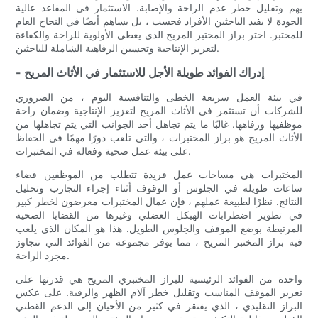
بهم وتقليل خطر عدم الراحة والإصابة. الاستثمار في المقاعد عالية
الجودة لا يفيد الباحثين الأفراد فحسب ، بل يساهم أيضًا في النجاح العام
للمختبر. اختر براز المختبر المريح الذي يعطي الأولوية للراحة والكفاءة
لتعزيز الإنتاجية وتحسين الرفاهية الشاملة للباحثين.
- إدراك الفوائد طويلة الأجل للاستثمار في الأثاث المريح
في بيئة العمل سريعة الخطى والتنافسية اليوم ، من الضروري
للشركات أن تستثمر في الأثاث المريح لتعزيز الإنتاجية وضمان راحة
موظفيها ورفاهها. غالبًا ما يتم تجاهل أحد الجوانب التي يتم تجاهلها من
الأثاث المريح هو براز المختبرات ، والتي تلعب دورًا مهمًا في الحفاظ
على بيئة عمل صحية وفعالة في المختبرات.
المختبرات هي مساحات عمل فريدة تتطلب من الموظفين قضاء
ساعات طويلة في الجلوس أو الوقوف أثناء إجراء التجارب وتحليل
النتائج. نظرًا لطبيعة عملهم ، فإن عمال المختبرات معرضون لخطر كبير
في تطوير اضطرابات الهيكل العضلي وغيرها من القضايا الصحية
المرتبطة بوضع الموقف والجلوس الطويل. هذا هو المكان الذي يلعب
فيه براز المختبر المريح ، مما يوفر مجموعة من الفوائد التي تتجاوز
مجرد الراحة.
واحدة من الفوائد الرئيسية للبراز المختبري المريح هي قدرتها على
تعزيز الموقف المناسب وتقليل خطر آلام الظهر والرقبة. على عكس
البراز التقليدي ، الذي يفتقر في كثير من الأحيان إلى الدعم القطني