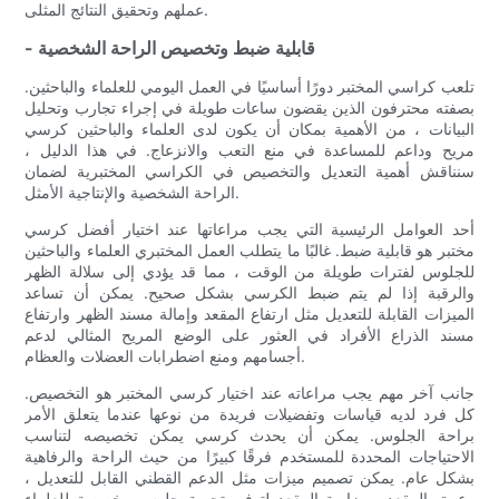
عملهم وتحقيق النتائج المثلى.
- قابلية ضبط وتخصيص الراحة الشخصية
تلعب كراسي المختبر دورًا أساسيًا في العمل اليومي للعلماء والباحثين.
بصفته محترفون الذين يقضون ساعات طويلة في إجراء تجارب وتحليل
البيانات ، من الأهمية بمكان أن يكون لدى العلماء والباحثين كرسي
مريح وداعم للمساعدة في منع التعب والانزعاج. في هذا الدليل ،
سنناقش أهمية التعديل والتخصيص في الكراسي المختبرية لضمان
الراحة الشخصية والإنتاجية الأمثل.
أحد العوامل الرئيسية التي يجب مراعاتها عند اختيار أفضل كرسي
مختبر هو قابلية ضبط. غالبًا ما يتطلب العمل المختبري العلماء والباحثين
للجلوس لفترات طويلة من الوقت ، مما قد يؤدي إلى سلالة الظهر
والرقبة إذا لم يتم ضبط الكرسي بشكل صحيح. يمكن أن تساعد
الميزات القابلة للتعديل مثل ارتفاع المقعد وإمالة مسند الظهر وارتفاع
مسند الذراع الأفراد في العثور على الوضع المريح المثالي لدعم
أجسامهم ومنع اضطرابات العضلات والعظام.
جانب آخر مهم يجب مراعاته عند اختيار كرسي المختبر هو التخصيص.
كل فرد لديه قياسات وتفضيلات فريدة من نوعها عندما يتعلق الأمر
براحة الجلوس. يمكن أن يحدث كرسي يمكن تخصيصه لتناسب
الاحتياجات المحددة للمستخدم فرقًا كبيرًا من حيث الراحة والرفاهية
بشكل عام. يمكن تصميم ميزات مثل الدعم القطني القابل للتعديل ،
وعمق المقعد ، وزاوية المقعد لتوفير تجربة جلوس مخصصة للعلماء