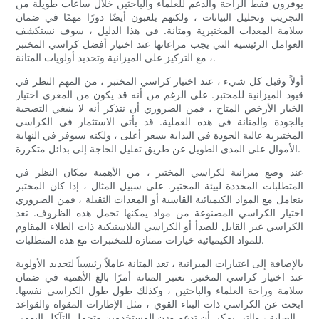
يوفرون فقط الراحة والدعم للعلماء والباحثين خلال ساعات طويلة من
التجريب وتحليل البيانات ، ولكنهم يلعبون أيضًا دورًا مهمًا في ضمان
سلامة المعدات المختبرية ومتانة. في هذا الدليل ، سوف نستكشف
العوامل الرئيسية التي يجب مراعاتها عند اختيار أفضل كراسي المختبر
، مع التركيز على الميزانية وتحديد أولويات المتانة.
أولاً وقبل كل شيء ، عند اختيار كراسي المختبر ، من المهم النظر في
قيود الميزانية للمختبر. على الرغم من أنه قد يكون من المغري اختيار
الخيار الأرخص المتاح ، فمن الضروري أن نتذكر أنه لا ينبغي التضحية
بالجودة والمتانة في هذه العملية. قد يأتي الاستثمار في الكراسي
المختبرية عالية الجودة في البداية بسعر أعلى ، ولكنه سيوفر في النهاية
الأموال على المدى الطويل عن طريق تقليل الحاجة إلى بدائل متكررة.
عند وضع ميزانية لكراسي المختبر ، من الأهمية بمكان النظر في
المتطلبات المحددة لبيئة المختبر. على سبيل المثال ، إذا كان المختبر
يتعامل مع المواد الكيميائية القاسية أو المعدات الثقيلة ، فمن الضروري
اختيار الكراسي المصنوعة من مواد يمكنها تحمل هذه الظروف. تعد
الكراسي غير القابل للصدأ أو الكراسي البلاستيكية ذات الطلاء المقاوم
للمواد الكيميائية خيارات ممتازة للمختبرات مع هذه المتطلبات.
بالإضافة إلى اعتبارات الميزانية ، تعد المتانة عاملاً رئيسياً لتحديد الأولوية
عند اختيار كراسي المختبر. تعتبر المتانة أمرًا بالغ الأهمية في ضمان
سلامة وراحة العلماء والباحثين ، وكذلك طول طول الكراسي نفسها.
ابحث عن الكراسي ذات البناء القوي ، مثل الإطارات المقواة والقواعد
الصلبة ، والتي يمكن أن تدعم وزن المستخدمين وتحمل التآكل اليومي.