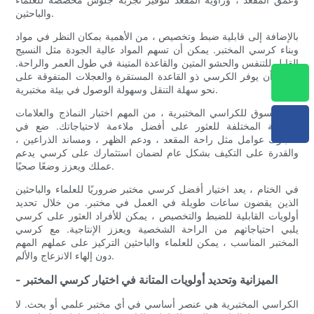
والباحثين.
بالإضافة إلى قابلية ضبط وتخصيص ، من الأهمية بمكان النظر في مواد
وبناء كرسي المختبر. يمكن أن تسهم المواد عالية الجودة مثل النسيج
القابل للتنفس والحشو المتين والقاعدة المتينة في طول العمر والراحة.
يمكن أن يوفر الكرسي ذو القاعدة المستقرة والعجلات المتفوقة على
نحو سهلة التنقل وسهولة الوصول في بيئة مختبرية.
عند التسوق للكراسي المختبرية ، من المهم اختبار النماذج والعلامات
التجارية المختلفة للعثور على أفضل ملاءمة لاحتياجاتك. ضع في
اعتبارك عوامل مثل راحة المقعد ، ودعم الظهر ، ومساند الذراعين ،
والقدرة على التكيف بشكل عام لضمان استثمارك على كرسي يدعم
عملك ويعزز وضعًا صحيًا.
في الختام ، يعد اختيار أفضل كرسي مختبر ضروريًا للعلماء والباحثين
الذين يقضون ساعات طويلة في العمل في مختبر. من خلال تحديد
أولويات القابلية للضبط والتخصيص ، يمكن للأفراد العثور على كرسي
يلبي احتياجاتهم من الراحة الشخصية ويعزز الإنتاجية. مع كرسي
المختبر المناسب ، يمكن للعلماء والباحثين التركيز على عملهم المهم
دون إلهاء الانزعاج والألم.
- الميزانية وتحديد أولويات المتانة في اختيار كرسي المختبر
الكراسي المختبرية هي عنصر أساسي في أي مختبر علمي أو بحث. لا