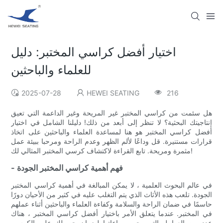
اختيار أفضل كراسي المختبر: دليل
للعلماء والباحثين
2025-07-28
HEWEI SEATING
216
هل سئمت من كراسي المختبر غير المريحة وغير الداعمة التي تعيق
إنتاجيتك البحثية؟ لا تنظر إلى أبعد من ذلك! دليلنا الشامل في اختيار
أفضل كراسي المختبر هو هنا لمساعدة العلماء والباحثين على اتخاذ
قرارات مستنيرة. قل وداعًا لألم الظهر وعدم الراحة ومرحبا ببيئة عمل
مثمرة ومريحة. تابع القراءة لاكتشاف كرسي المختبر المثالي لك!
- فهم أهمية كراسي المختبر الجودة
في عالم البحوث العلمية ، لا يمكن المبالغة في أهمية كراسي المختبر
الجودة. تلعب هذه الأثاث الذي يتم التغلب عليه في كثير من الأحيان دورًا
حاسمًا في ضمان الراحة والسلامة وكفاءة العلماء والباحثين أثناء عملهم
في المختبر. عندما يتعلق الأمر باختيار أفضل كراسي المختبر ، هناك
عدد من العوامل التي يجب مراعاتها لضمان حصولك على الكرسي