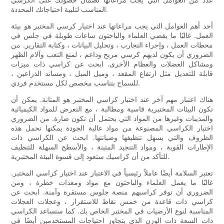
المناسب لتلبية احتياجاتك المحددة.
أحد أهم العوامل التي يجب مراعاتها عند اختيار كرسي المختبر هو بيئة
العمل. غالبًا ما يقضي العلماء والباحثون ساعات طويلة في جلس في
محطات العمل ، وإجراء التجارب ، وتحليل البيانات ، وكتابة التقارير. من
الضروري أن يكون لديهم كرسي مريح وداعم ، لمنع التعب وآلام الظهر
ومشاكل العضلات والعظام الأخرى. ابحث عن كراسي ذات ميزات
قابلة للتعديل مثل ارتفاع المقعد ، وميل الميل ، ومساند الذراعين ،
للسماح بتناسب مخصص لكل مستخدم فردي.
هناك اعتبار مهم آخر عند اختيار كراسي المختبر هو المتانة. يمكن أن
تكون البيئات المختبرية قاسية ومطالبة ، مع التعرض للمواد الكيميائية
والمذيبات وغيرها من المواد التي يحتمل أن تكون ضارة. من الضروري
اختيار الكراسي المصنوعة من مواد عالية الجودة يمكنها تحمل هذه
الظروف والتي يسهل تنظيفها وصيانتها. ابحث عن الكراسي ذات
الإطارات القوية ، ومواد التنجيد المتينة ، والأسطح السهلة للتنظيف
للتأكد من أن كراسيك ستعود إلى قسوة البيئة المختبرية.
تعتبر السلامة أيضًا عاملاً رئيسياً في الاعتبار عند اختيار كراسي المختبر.
غالبًا ما يعمل العلماء والباحثون مع مواد ومعدات خطرة ، ومن
الضروري أن توفر كراسيهم منصة جلوس مستقرة وآمنة. ابحث عن
كراسي ذات قاعدة من خمس نقاط للاستقرار ، وعجلات العجلات
المناسبة لنوع الأرضيات في المختبر الخاص بك. كما ستساعد الكراسي
ذات السعة ذات الوزن الذي يتجاوز احتياجات المستخدمين أيضًا في