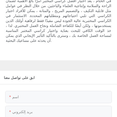
في الختام ، يعد اختيار أفضل كراسي المختبر أمرًا بالغ الأهمية لضمان
الراحة والسلامة وإنتاجية العلماء والباحثين. من خلال النظر في عوامل
مثل قابلية التكيف ، والتصميم المريح ، والمتانة ، يمكن للأفراد اختيار
الكراسي التي تلبي احتياجاتهم ومتطلباتهم المحددة. الاستثمار في
الكراسي المختبرية عالية الجودة ليس مفيدًا فقط لرفاهية أولئك الذين
يستخدمونها ، ولكن أيضًا للكفاءة الشاملة ونجاح العمل المختبري. لذا ،
خذ الوقت الكافي للبحث بعناية واختيار كراسي المختبر المناسبة
لمساحة العمل الخاصة بك ، وسترى بالتأكيد التأثير الإيجابي الذي يمكن
أن يحدثه على مساعيك البحثية.
ابق على تواصل معنا
اسم
بريد إلكتروني