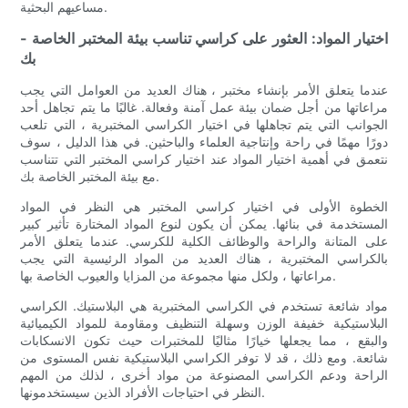
مساعيهم البحثية.
- اختيار المواد: العثور على كراسي تناسب بيئة المختبر الخاصة
بك
عندما يتعلق الأمر بإنشاء مختبر ، هناك العديد من العوامل التي يجب
مراعاتها من أجل ضمان بيئة عمل آمنة وفعالة. غالبًا ما يتم تجاهل أحد
الجوانب التي يتم تجاهلها في اختيار الكراسي المختبرية ، التي تلعب
دورًا مهمًا في راحة وإنتاجية العلماء والباحثين. في هذا الدليل ، سوف
نتعمق في أهمية اختيار المواد عند اختيار كراسي المختبر التي تتناسب
مع بيئة المختبر الخاصة بك.
الخطوة الأولى في اختيار كراسي المختبر هي النظر في المواد
المستخدمة في بنائها. يمكن أن يكون لنوع المواد المختارة تأثير كبير
على المتانة والراحة والوظائف الكلية للكرسي. عندما يتعلق الأمر
بالكراسي المختبرية ، هناك العديد من المواد الرئيسية التي يجب
مراعاتها ، ولكل منها مجموعة من المزايا والعيوب الخاصة بها.
مواد شائعة تستخدم في الكراسي المختبرية هي البلاستيك. الكراسي
البلاستيكية خفيفة الوزن وسهلة التنظيف ومقاومة للمواد الكيميائية
والبقع ، مما يجعلها خيارًا مثاليًا للمختبرات حيث تكون الانسكابات
شائعة. ومع ذلك ، قد لا توفر الكراسي البلاستيكية نفس المستوى من
الراحة ودعم الكراسي المصنوعة من مواد أخرى ، لذلك من المهم
النظر في احتياجات الأفراد الذين سيستخدمونها.