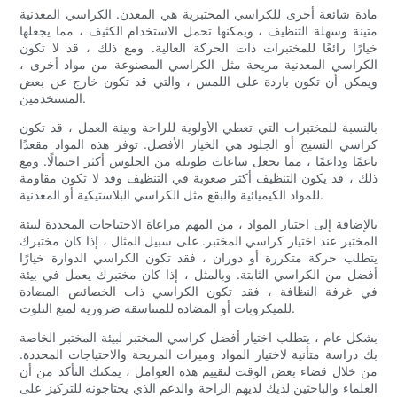
مادة شائعة أخرى للكراسي المختبرية هي المعدن. الكراسي المعدنية
متينة وسهلة التنظيف ، ويمكنها تحمل الاستخدام الكثيف ، مما يجعلها
خيارًا رائعًا للمختبرات ذات الحركة العالية. ومع ذلك ، قد لا تكون
الكراسي المعدنية مريحة مثل الكراسي المصنوعة من مواد أخرى ،
ويمكن أن تكون باردة على اللمس ، والتي قد تكون خارج عن بعض
المستخدمين.
بالنسبة للمختبرات التي تعطي الأولوية للراحة وبيئة العمل ، قد تكون
كراسي النسيج أو الجلود هي الخيار الأفضل. توفر هذه المواد مقعدًا
ناعمًا وداعمًا ، مما يجعل ساعات طويلة من الجلوس أكثر احتمالًا. ومع
ذلك ، قد يكون التنظيف أكثر صعوبة في التنظيف وقد لا تكون مقاومة
للمواد الكيميائية والبقع مثل الكراسي البلاستيكية أو المعدنية.
بالإضافة إلى اختيار المواد ، من المهم مراعاة الاحتياجات المحددة لبيئة
المختبر عند اختيار كراسي المختبر. على سبيل المثال ، إذا كان مختبرك
يتطلب حركة متكررة أو دوران ، فقد تكون الكراسي الدوارة خيارًا
أفضل من الكراسي الثابتة. وبالمثل ، إذا كان مختبرك يعمل في بيئة
في غرفة النظافة ، فقد تكون الكراسي ذات الخصائص المضادة
للميكروبات أو المضادة للمتناسقة ضرورية لمنع التلوث.
بشكل عام ، يتطلب اختيار أفضل كراسي المختبر لبيئة المختبر الخاصة
بك دراسة متأنية لاختيار المواد وميزات المريحة والاحتياجات المحددة.
من خلال قضاء بعض الوقت لتقييم هذه العوامل ، يمكنك التأكد من أن
العلماء والباحثين لديك لديهم الراحة والدعم الذي يحتاجونه للتركيز على