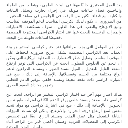
يعد العمل المختبري جانبًا مهمًا في البحث العلمي ، ويتطلب من العلماء
والباحثين قضاء ساعات طويلة في إجراء تجارب وتحليل البيانات
والكتابة. مع قضاء الكثير من الوقت في الجلوس في مقاعد المختبر ،
من الضروري أن يكون لديك الكرسي المناسب لدعم الموقف المناسب
ومنع الانزعاج والتعب. في هذا الدليل ، سوف نستكشف الاعتبارات
والميزات الرئيسية للبحث عنها عند اختيار الكراسي المختبرية المصممة
خصيصًا لساعات طويلة من البحث.
أحد أهم العوامل التي يجب مراعاتها عند اختيار كراسي المختبر هو بيئة
العمل. تعد الكراسي المصممة بشكل مريح ضرورية للحفاظ على
الموقف المناسب وتقليل خطر الاضطرابات العضلية الهيكلية التي يمكن
أن تنجم عن الجلوس المطول. ابحث عن الكراسي التي توفر ارتفاع
المقعد القابل للتعديل ، الميل مسند الظهر ، ومساند الذراعين لدعم
أنواع مختلفة من الجسم وتفضيلاتها. بالإضافة إلى ذلك ، ضع في
اعتبارك كراسي ذات مقعد محيط ومسند خلفي لتوفير الدعم القطني
وتعزيز محاذاة العمود الفقري.
هناك اعتبار مهم آخر عند اختيار كراسي المختبر هو الراحة. ابحث عن
كراسي ذات مقعد ومسند خلفي يوفر الدعم الكافي لفترات طويلة من
الجلوس. بالإضافة إلى ذلك ، ضع في اعتبارك كراسي مع مواد تنجيد
تنفس لمنع ارتفاع درجة الحرارة والانزعاج. يمكن أن تساعد الميزات
القابلة للتعديل مثل عمق المقعد ومسند الذراع أيضًا في تخصيص
الكرسي إلى التفضيلات الفردية وضمان أقصى قدر من الراحة أثناء
جلسات البحث الممتدة.