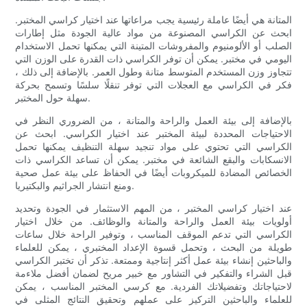
المتانة هي أيضًا عاملة رئيسية يجب مراعاتها عند اختيار كراسي المختبر.
ابحث عن الكراسي المصنوعة من مواد عالية الجودة مثل إطارات
الصلب أو الألومنيوم والمفروشات المتينة التي يمكنها تحمل الاستخدام
اليومي في مختبر. يمكن أن توفر الكراسي ذات القدرة على الوزن التي
تتجاوز وزن المستخدم المتوسط ​​متانة وطول العمر. بالإضافة إلى ذلك ،
فكر في الكراسي مع العجلات التي توفر تنقلًا سلسًا وتسمح بحركة
سهلة حول المختبر.
بالإضافة إلى بيئة العمل والراحة والمتانة ، من الضروري النظر في
الاحتياجات المحددة لبيئة المختبر عند اختيار الكراسي. ابحث عن
الكراسي التي تحتوي على مواد تنجيد سهلة التنظيف يمكنها تحمل
الانسكابات والبقع الشائعة في مختبر. يمكن أن تساعد الكراسي ذات
الخصائص المضادة للميكروبات أيضًا في الحفاظ على بيئة عمل صحية
ومنع انتشار الجراثيم والبكتيريا.
عند اختيار كراسي المختبر ، من المهم الاستثمار في الجودة وتحديد
أولويات بيئة العمل والراحة والمتانة والوظائف. من خلال اختيار
الكراسي التي تدعم الموقف المناسب ، وتوفير الراحة خلال ساعات
طويلة من البحث ، وتحمل قسوة الإعداد المختبري ، يمكن للعلماء
والباحثين إنشاء بيئة عمل أكثر إنتاجية وممتعة. تذكر أن تختبر الكراسي
قبل الشراء والتفكير في التشاور مع خبير مريح لضمان أفضل ملاءمة
لاحتياجاتك وتفضيلاتك الفردية. مع كرسي المختبر المناسب ، يمكن
للعلماء والباحثين التركيز على عملهم وتحقيق النتائج المثلى في