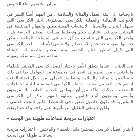
ضمان سلامتهم أثناء الجلوس.
بالإضافة إلى بيئة العمل والمتانة والسلامة ، من المهم أيضًا النظر في
الجوانب الجمالية والعملية للكراسي المختبرية. اختر الكراسي التي
يسهل التحرك والضبط ، لاستيعاب المستخدمين والمهام المختلفة في
المختبر. ضع في اعتبارك حجم وتخطيط مساحة المختبر الخاصة بك ،
واختر الكراسي التي تتناسب بشكل جيد في المساحة المتاحة ويمكن
تخزينها بسهولة عند عدم الاستخدام. ولا تنسى الأسلوب - اختر الكراسي
التي تكمل المظهر العام والشعور ببيئة المختبر الخاصة بك ، لإنشاء
مساحة عمل متماسكة ومهنية.
في الختام ، عندما يتعلق الأمر باختيار أفضل كراسي المختبر للعلماء
والباحثين ، من الضروري النظر في مجموعة من العوامل بما في ذلك
بيئة العمل والمتانة والسلامة والتطبيق العملي. من خلال قضاء الوقت
لتقييم هذه العوامل بعناية واختيار الكراسي المناسبة لتلبية احتياجاتك
المحددة ، يمكنك التأكد من أن موظفي المختبر الخاص بك مريحون
وآمنون ومنتجون أثناء قيامهم بعملهم المهم. تذكر أن الكراسي
المختبرية قد تكون تفاصيل صغيرة في المخطط الكبير للبحث العلمي ،
ولكن لا ينبغي التقليل من تأثيرها على راحة وكفاءة فريقك.
- اعتبارات مريحة لساعات طويلة من البحث
اختيار أفضل كراسي المختبر: دليل للعلماء والباحثين - اعتبارات مريحة
لساعات طويلة من البحث