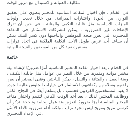
تكاليف الصيانة والاستبدال مع مرور الوقت.
في الختام ، فإن اختيار المقاعد المناسبة للمختبر ينطوي على تحقيق
التوازن بين الجودة واعتبارات الميزانية. من خلال تحديد أولويات
الميزات الأساسية مثل قابلية التكيف والمتانة ، في حين أن تدرك
الإضافات غير الضرورية ، يمكن للشركات الاستثمار في المقاعد
المختبرية التي تعزز صحة الموظفين وإنتاجيتها دون كسر البنك. يمكن
أن يساعد أخذ عرض طويل الأجل لتكلفة الملكية في اتخاذ قرارات
مستنيرة تفيد كل من الموظفين والنتيجة النهائية.
خاتمة
في الختام ، يعد اختيار مقاعد المختبر المناسبة أمرًا ضروريًا لإنشاء بيئة
مختبر مواتية ومثمرة. من خلال النظر في عوامل مثل قابلية التكيف ،
وبيئة العمل ، والمتانة ، والتنقل ، يمكن للباحثين وفنيي المختبر أن يعزز
راحتهم وسلامتهم وكفاءتهم. الاستثمار في خيارات الجلوس عالية الجودة
لا يفيد المستخدمين الفرديين فحسب ، بل يساهم أيضًا في النجاح الكلي
ووظائف المختبر. لذلك ، يعد أخذ الوقت الكافي لتقييم واختيار مقاعد
المختبر المناسبة أمرًا ضروريًا لتعزيز بيئة عمل إيجابية وناجحة. تذكر أن
كرسي مريح ومريح ليس مجرد ترف ، ولكنه أداة ضرورية للأداء الأمثل
في الإعداد المختبري.