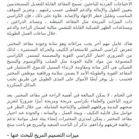
الاحتياجات الفردية للباحثين. تسمح المقاعد القابلة للتعديل للمستخدمين
بتعيين الطول والإمالة والدعم القطني حسب رغبتهم ، وتعزيز الموقف
المناسب وتقليل خطر الإجهاد والإصابة. علاوة على ذلك ، فإن الكراسي
ذات الميزات المريحة مثل المقاعد المبطنة ، ومساند الذراعين ،
ومساعدات الظهر الشبكية القابلة للتنفس مثالية لضمان الراحة والدعم
خلال ساعات العمل الطويلة.
هناك عامل مهم آخر يجب مراعاته وهو متانة وجودة مقاعد المختبر.
تتعرض كراسي المختبر للاستخدام الكثيف والحركة المستمرة ، لذلك
من الضروري اختيار الكراسي القوية والمصممة لتستمر. الكراسي
المصنوعة من مواد عالية الجودة مثل الصلب والألومنيوم والنسيج
الشبكي هي أكثر متانة ومقاومة لارتداء المسيل للدموع. الاستثمار في
المقاعد القوية والطويلة الأمد لا يضمن سلامة ورفاهية موظفي المختبر
فحسب ، بل يوفر أيضًا الأموال على المدى الطويل عن طريق تجنب
البدائل المتكررة.
في الختام ، لا يمكن المبالغة في أهمية الراحة في مقاعد المختبر. يعد
تزويد الباحثين والعلماء بكراسي مريحة ومريحة أمرًا ضروريًا لتعزيز
صحتهم البدنية ورفاههم العقلي والإنتاجية الشاملة. من خلال النظر في
عوامل مثل قابلية التكيف ، وبيئة العمل ، والمتانة ، والجودة عند اختيار
مقاعد المختبر ، يمكن لمديري المختبرات إنشاء بيئة عمل مواتية تدعم
رفاهية فريقهم وأداءهم. تذكر أن الباحث السعيد والمريح هو باحث منتج.
- ميزات التصميم المريح للبحث عنها