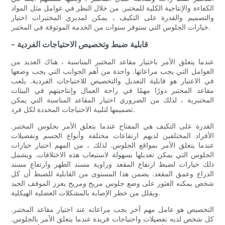
الكفاءة والإنتاجية الكلية للمختبر. من خلال النظر في عوامل مثل المواد
والتصميم والقدرة على التكيف ، يمكن لمديري المختبرات اختيار
خيارات الجلوس التي ستوفر سنوات من الخدمة الموثوقة في المختبر.
- قابلية ضبط وتخصيص الاحتياجات الفردية
عندما يتعلق الأمر باختيار مقاعد المختبر المناسبة ، هناك العديد من
العوامل التي يجب مراعاتها. واحدة من أهم الجوانب التي يجب وضعها
في الاعتبار هو قابلية التعديل والتخصيص للاحتياجات الفردية. يلعب
مقاعد المختبر دورًا مهمًا في راحة العمال وإنتاجيتهم في البيئات
المختبرية ، لذلك من الضروري اختيار المقاعد المناسبة التي يمكن
تصميمها لتلبية الاحتياجات المحددة لكل فرد.
القدرة على التكيف هي المفتاح عندما يتعلق الأمر بجلوس المختبر.
الأفراد المختلفين لديهم ارتفاعات مختلفة وأنواع الجسم وتفضيلات
عندما يتعلق الأمر بمواقع الجلوس. لذلك ، من المهم اختيار خيارات
الجلوس التي يمكن تعديلها بسهولة لاستيعاب هذه الاختلافات. ويشمل
ذلك خيارات لضبط ارتفاع المقعد وزاوية مسند الظهر وارتفاع مسند
الذراع وعمق المقعد. يضمن هذا المستوى من القابلية للضبط أن كل
شخص يمكنه العثور على وضع جلوس مريح ومريح يعزز الموقف الجيد
ويقلل من خطر الإصابة بالمشكلات العضلية الهيكلية.
التخصيص هو عامل مهم آخر يجب مراعاته عند اختيار مقاعد المختبر.
كل شخص لديه تفضيلات واحتياجات فريدة عندما يتعلق الأمر بالجلوس.