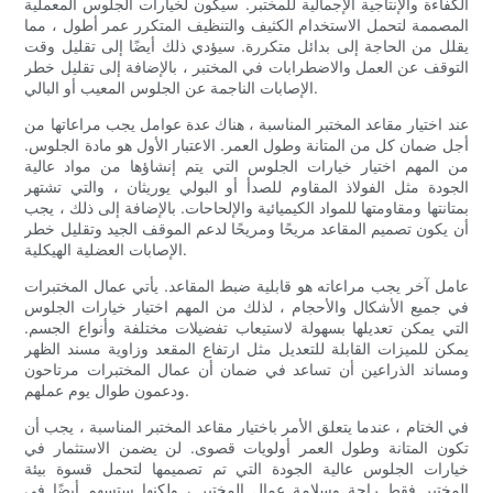
الكفاءة والإنتاجية الإجمالية للمختبر. سيكون لخيارات الجلوس المعملية
المصممة لتحمل الاستخدام الكثيف والتنظيف المتكرر عمر أطول ، مما
يقلل من الحاجة إلى بدائل متكررة. سيؤدي ذلك أيضًا إلى تقليل وقت
التوقف عن العمل والاضطرابات في المختبر ، بالإضافة إلى تقليل خطر
الإصابات الناجمة عن الجلوس المعيب أو البالي.
عند اختيار مقاعد المختبر المناسبة ، هناك عدة عوامل يجب مراعاتها من
أجل ضمان كل من المتانة وطول العمر. الاعتبار الأول هو مادة الجلوس.
من المهم اختيار خيارات الجلوس التي يتم إنشاؤها من مواد عالية
الجودة مثل الفولاذ المقاوم للصدأ أو البولي يوريثان ، والتي تشتهر
بمتانتها ومقاومتها للمواد الكيميائية والإلحاحات. بالإضافة إلى ذلك ، يجب
أن يكون تصميم المقاعد مريحًا ومريحًا لدعم الموقف الجيد وتقليل خطر
الإصابات العضلية الهيكلية.
عامل آخر يجب مراعاته هو قابلية ضبط المقاعد. يأتي عمال المختبرات
في جميع الأشكال والأحجام ، لذلك من المهم اختيار خيارات الجلوس
التي يمكن تعديلها بسهولة لاستيعاب تفضيلات مختلفة وأنواع الجسم.
يمكن للميزات القابلة للتعديل مثل ارتفاع المقعد وزاوية مسند الظهر
ومساند الذراعين أن تساعد في ضمان أن عمال المختبرات مرتاحون
ودعمون طوال يوم عملهم.
في الختام ، عندما يتعلق الأمر باختيار مقاعد المختبر المناسبة ، يجب أن
تكون المتانة وطول العمر أولويات قصوى. لن يضمن الاستثمار في
خيارات الجلوس عالية الجودة التي تم تصميمها لتحمل قسوة بيئة
المختبر فقط راحة وسلامة عمال المختبر ، ولكنها ستسهم أيضًا في