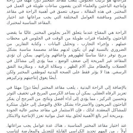
وإنتاجية الباحثين والعلماء الذين يقضون ساعات طويلة في العمل في
المختبر. في هذه المقالة ، سوف نتعمق في أهمية الراحة في مقاعد
المختبر ومناقشة العوامل المختلفة التي يجب مراعاتها عند اختيار
المقاعد المناسبة لمختبرك.
الراحة هي المفتاح عندما يتعلق الأمر بجلوس المختبر. غالبًا ما يقضي
الباحثون والعلماء فترات طويلة من الوقت في الجلوس في محطات
عملهم ، وإجراء التجارب ، وتحليل البيانات ، وكتابة التقارير. من
الضروري بالنسبة لهم أن يكون لديهم مقاعد مصممة مناسبة بشكل
مريح توفر دعمًا مناسبًا لظهورهم وأعناقهم وذراعهم. يمكن أن تؤدي
المقاعد غير المريحة إلى ضعف الوضع ، مما يؤدي إلى مشاكل في
العضلات والعظام مثل آلام الظهر ، وسلالة الرقبة ، ومتلازمة النفق
الرسغي. هذا لا يؤثر فقط على الصحة البدنية لموظفي المختبر ولكن
أيضًا يعوق إنتاجيتهم وتركيزهم.
بالإضافة إلى الراحة البدنية ، يلعب مقاعد المختبر أيضًا دورًا مهمًا في
تعزيز الرفاه العقلي. يمكن أن يساعد الكرسي المريح في تخفيف التوتر
وتحسين التركيز ، مما يؤدي إلى أداء أفضل ونتائج. من المرجح أن يفكر
الباحثون المريحون والاسترخاء بشكل خلاق والتوصل إلى حلول مبتكرة
للمشاكل المعقدة. لذلك ، فإن الاستثمار في مقاعد مختبر عالية الجودة
ومريحة أمر بالغ الأهمية لخلق بيئة عمل مواتية تعزز الإنتاجية والابتكار.
عند اختيار مقاعد المختبر المناسبة ، هناك عدة عوامل يجب مراعاتها.
أولاً ، من المهم تحديد الكراسي القابلة للتعديل والمعارضة لتناسب