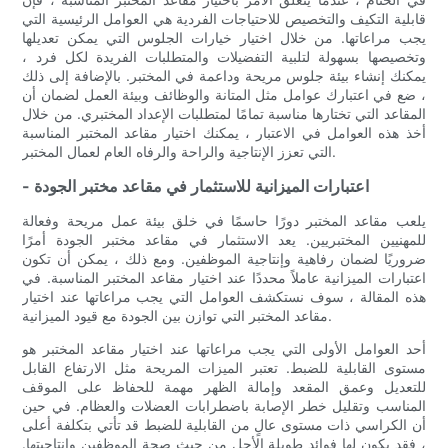
قابلية التكيف والتخصيص للاحتياجات الفردية هي العوامل الرئيسية التي
يجب مراعاتها. من خلال اختيار خيارات الجلوس التي يمكن تعديلها
وتخصيصها بسهولة لتلبية التفضيلات والمتطلبات الفريدة لكل فرد ،
يمكنك إنشاء بيئة جلوس مريحة وداعمة في المختبر. بالإضافة إلى ذلك
، ضع في اعتبارك عوامل مثل المتانة والوظائف وبيئة العمل لضمان أن
المقاعد التي تختارها مناسبة تمامًا لمتطلبات الإعداد المختبري. من خلال
أخذ هذه العوامل في الاعتبار ، يمكنك اختيار مقاعد المختبر المناسبة
التي تعزز الإنتاجية والراحة والرفاه العام لعمال المختبر.
- اعتبارات الميزانية للاستثمار في مقاعد مختبر الجودة
يلعب مقاعد المختبر دورًا حاسمًا في خلق بيئة عمل مريحة وفعالة
للمهنيين المختبريين. يعد الاستثمار في مقاعد مختبر الجودة أمرًا
ضروريًا لضمان رفاهية وإنتاجية الموظفين. ومع ذلك ، يمكن أن تكون
اعتبارات الميزانية عاملاً محددًا عند اختيار مقاعد المختبر المناسبة. في
هذه المقالة ، سوف نستكشف العوامل التي يجب مراعاتها عند اختيار
مقاعد المختبر التي توازن بين الجودة مع قيود الميزانية.
أحد العوامل الأولى التي يجب مراعاتها عند اختيار مقاعد المختبر هو
مستوى القابلية للضبط. تعتبر الميزات المريحة مثل الارتفاع القابل
للتعديل وعمق المقعد وإمالة الظهر مهمة للحفاظ على الموقف
المناسب وتقليل خطر الإصابة باضطرابات العضلات والعظام. في حين
أن الكراسي ذات مستوى عالٍ من القابلية للضبط قد تأتي بتكلفة أعلى
، فقد يكون لها فوائد طويلة الأجل من حيث صحة الموظفين وإنتاجيتها.