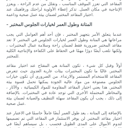
المقاعد التي تعزز الموقف المناسب ، وتقلل من عدم الراحة ، ويعزز
الإنتاجية في مكان العمل. تذكر إعطاء الأولوية لراحتك ورفاهيتك عند
اختيار المقاعد المختبر لضمان بيئة عمل صحية وداعمة.
- المتانة وطول العمر لخيارات الجلوس المختبر
عندما يتعلق الأمر بتجهيز المختبر ، فإن أحد أهم العوامل التي يجب
مراعاتها هي المتانة وطول العمر لخيارات الجلوس في المختبر. لا تعد
مقاعد المختبر ضرورية فقط لضمان راحة وسلامة عمال المختبرات ،
ولكنها تلعب أيضًا دورًا مهمًا في الحفاظ على الكفاءة والإنتاجية الكلية
للمختبر.
أولاً وقبل كل شيء ، تكون المتانة هي المفتاح عند اختيار مقاعد
المختبر. غالبًا ما تكون المختبرات بيئات عارية العدوى حيث تتعرض
المقاعد للاستخدام المستمر والارتداء. من الضروري أن تكون خيارات
الجلوس مصنوعة من مواد عالية الجودة يمكنها تحمل قسوة بيئة
المختبر. هذا يعني اختيار المقاعد المقاومة للمواد الكيميائية ، والآثار ،
والمخاطر المحتملة الأخرى التي توجد عادة في المختبرات. بالإضافة
إلى ذلك ، يجب أن يكون المقاعد سهلة التنظيف والصيانة لضمان بيئة
عمل صحية.
بالإضافة إلى المتانة ، يعد طول العمر أيضًا عاملاً حاسمًا في الاعتبار عند
اختيار مقاعد المختبر. لن يوفر الاستثمار في المقاعد التي تم تصميمها
لتدوم الأموال على المدى الطويل فحسب ، بل سيساهم أيضًا في