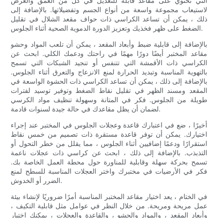
التي تحتوي على مقاعد قابلة للتعديل في كل من العمق والعرض
لاستيعاب مجموعة واسعة من أنواع الجسم وتفضيلاتها. بالإضافة إلى
ذلك ، يمكن أن تساعد الكراسي ذات حواف مقعد الشلال في تقليل
الضغط على ظهر فخذيك وتعزيز الدورة الدموية الصحية أثناء الجلوس.
بالإضافة إلى قابلية ضبط وأبعاد المقعد ، يمكن أن تلعب المواد وحشو
مقاعد المختبر أيضًا دورًا مهمًا في راحتك ودعمك الكلي. ابحث عن
الكراسي ذات الأقمشة التي تتنفس أو تنجيد الشبكات التي تسمح
بالتهوية المناسبة وتبديد الحرارة لمنع الانزعاج والتعرق أثناء الجلوس.
بالإضافة إلى ذلك ، يمكن أن تساعد الكراسي ذات الحشوة الواسعة في
المقعد ومسند الظهر في تقليل نقاط الضغط وتوفير توسيد لفترات
طويلة من الجلوس. فكر في المتانة وسهولة تنظيف مواد الكرسي
لضمان أن يظل مقاعدك في حالة جيدة لسنوات قادمة.
أخيرًا ، ضع في اعتبارك قاعدة وعجلات الجلوس في المختبر عند إجراء
اختيارك. يمكن أن توفر قاعدة مستقرة ذات تصميم من خمس نقاط
استقرارًا ودعمًا إضافيين أثناء الجلوس ، مما يقلل من خطر التحول أو
التذبذب. بالإضافة إلى ذلك ، ابحث عن كراسي ذات عجلات ناعمة
تسمح بحركة سهلة وقابلية للمناورة حول محطة العمل الخاصة بك.
فكر في الأرضيات في مختبرك واختر العجلات المناسبة للسطح لمنع
الضرر أو الخدوش.
في الختام ، يعد اختيار مقاعد المختبر المناسبة أمرًا ضروريًا لإنشاء بيئة
عمل مريحة ومريحة. من خلال النظر في عوامل مثل قابلية التكيف ،
وأبعاد المقعد ، والمواد والحشو ، والقاعدة والعجلات ، يمكنك اختيار