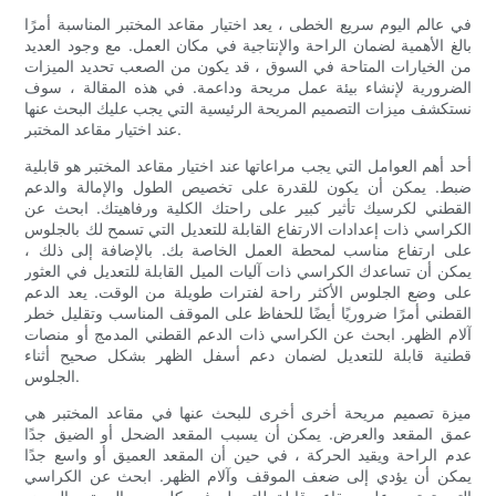
في عالم اليوم سريع الخطى ، يعد اختيار مقاعد المختبر المناسبة أمرًا
بالغ الأهمية لضمان الراحة والإنتاجية في مكان العمل. مع وجود العديد
من الخيارات المتاحة في السوق ، قد يكون من الصعب تحديد الميزات
الضرورية لإنشاء بيئة عمل مريحة وداعمة. في هذه المقالة ، سوف
نستكشف ميزات التصميم المريحة الرئيسية التي يجب عليك البحث عنها
عند اختيار مقاعد المختبر.
أحد أهم العوامل التي يجب مراعاتها عند اختيار مقاعد المختبر هو قابلية
ضبط. يمكن أن يكون للقدرة على تخصيص الطول والإمالة والدعم
القطني لكرسيك تأثير كبير على راحتك الكلية ورفاهيتك. ابحث عن
الكراسي ذات إعدادات الارتفاع القابلة للتعديل التي تسمح لك بالجلوس
على ارتفاع مناسب لمحطة العمل الخاصة بك. بالإضافة إلى ذلك ،
يمكن أن تساعدك الكراسي ذات آليات الميل القابلة للتعديل في العثور
على وضع الجلوس الأكثر راحة لفترات طويلة من الوقت. يعد الدعم
القطني أمرًا ضروريًا أيضًا للحفاظ على الموقف المناسب وتقليل خطر
آلام الظهر. ابحث عن الكراسي ذات الدعم القطني المدمج أو منصات
قطنية قابلة للتعديل لضمان دعم أسفل الظهر بشكل صحيح أثناء
الجلوس.
ميزة تصميم مريحة أخرى أخرى للبحث عنها في مقاعد المختبر هي
عمق المقعد والعرض. يمكن أن يسبب المقعد الضحل أو الضيق جدًا
عدم الراحة ويقيد الحركة ، في حين أن المقعد العميق أو واسع جدًا
يمكن أن يؤدي إلى ضعف الموقف وآلام الظهر. ابحث عن الكراسي