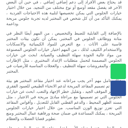
قد يحتاج بعض الأفراد إلى دعم إضافي إضافي ، في حين أن البعض
الآخر قد يفضل مقعد أوسع أو نوع مختلف من التنجيد. من خلال اختيار
خيارات الجلوس التي يمكن تخصيصها لتلبية هذه الاحتياجات الفردية ،
يمكنك التأكد من أن كل شخص في المختبر لديه تجربة جلوس مريحة
وداعمة.
بالإضافة إلى القابلية للضبط والتخصيص ، من المهم أيضًا النظر في
متانة ووظائف الجلوس في المختبر. يمكن أن تكون بيئات المختبر
قاسية على الأثاث ، مع التعرض للمواد الكيميائية والانسكابات
والاستخدام الكثيف. لذلك ، من المهم اختيار خيارات الجلوس المصنوعة
من مواد عالية الجودة سهلة التنظيف والصيانة. ابحث عن خيارات
الجلوس المصممة لتحمل متطلبات الإعداد المختبري ، مثل الإطارات
القوية ، والمفروشات سهلة التنظيف ، والعجلات المناسبة للأرضيات في
المختبر.
هناك عامل مهم آخر يجب مراعاته عند اختيار مقاعد المختبر هو بيئة
العمل. تم تصميم المقاعد المريحة لدعم الانحناء الطبيعي للعمود الفقري
، وتعزيز الموقف الجيد ، وتقليل خطر الإجهاد والتعب. ابحث عن خيارات
الجلوس التي تم تصميمها مع مراعاة مبادئ مريحة في الاعتبار ، مثل
مسند الظهر المحيط ، والدعم القطني القابل للتعديل ، وأقواس المقاعد
التي تعزز توزيع الوزن المناسب. من خلال اختيار خيارات الجلوس
المريحة ، يمكنك المساعدة في ضمان صحة ورفاهية عمال المختبر ومنع
تطوير قضايا العضلات والعظام.
في الختام ، عندما يتعلق الأمر باختيار مقاعد المختبر المناسبة ، فإن