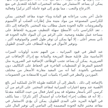
يمكن أن يساعد الاستثمار في مقاعد المختبرات القابلة للتعديل في منع
الانزعاج والتعب ، مما يؤدي إلى قوة عاملة أكثر تركيزًا وفعالية.
عامل آخر يجب مراعاته هو المادة وبناء جودة مقاعد المختبر. يمكن
للكراسي المصنوعة من مواد متينة مثل إطارات الصلب أو الألمنيوم
والمفروشات عالية الجودة تحمل مطالب بيئة المختبر. بالإضافة إلى ذلك
، تعد الكراسي ذات الأسطح سهلة التنظيف ضرورية للحفاظ على
مساحة عمل نظيفة وصحية. على الرغم من أن المواد عالية الجودة قد
تأتي بسعر أعلى ، إلا أنها يمكن أن توفر طول العمر والموثوقية أكبر ،
وتوفير الأموال في نهاية المطاف على المدى الطويل.
عند النظر في قيود الميزانية ، من المهم تحديد أولويات الميزات
الأساسية مثل قابلية ضبط المريحة والمتانة مع إدراك الإضافات غير
الضرورية. يمكن أن يساعد تجنب الوظائف الإضافية غير الضرورية مثل
الحشو المفرط أو التشطيبات الفاخرة في الحفاظ على التكاليف دون
المساس بالجودة. كما أنه من المفيد مقارنة الأسعار من مختلف
الموردين والنظر في الشراء بكميات كبيرة للاستفادة من الخصومات.
بالإضافة إلى ذلك ، بالنظر إلى أن التكلفة طويلة الأجل للملكية أمر بالغ
الأهمية عند وضع اعتبارات للميزانية لمقاعد المختبر. على الرغم من أن
كرسي أكثر بأسعار معقولة قد يبدو كخيار فعال من حيث التكلفة مقدمًا
، إلا أنه قد يتطلب إجراء إصلاحات أو استبدال أكثر تكرارًا ، مما يكلف
في النهاية المزيد على المدى الطويل. يمكن أن يؤدي الاستثمار في
مقاعد مختبر عالية الجودة المصممة إلى الماضي إلى توفير المال على