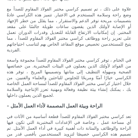
علاوة على ذلك ، تم تصميم كراسي مختبر الفولاذ المقاوم للصدأ مع
وضع راحة وسلامة المستخدم في الاعتبار. تتميز هذه الكراسي عادةً
بتصميمات مريحة توفر الدعم والاستقرار ، مما يقلل من خطر الإجهاد
أو الإصابة لأولئك الذين يقضون ساعات طويلة جالسًا على مقعد
المختبر. إن إمكانيات الارتفاع القابلة للتعديل وقدرات الدوران تعمل
على تعزيز راحة ووظائف كراسي مختبر الفولاذ المقاوم للصدأ ، مما
يتيح للمستخدمين تخصيص موقع المقاعد الخاص بهم لتناسب احتياجاتهم
الفردية.
في الختام ، توفر كراسي مختبر الفولاذ المقاوم للصدأ مجموعة واسعة
من الفوائد لأولئك الذين يعملون في البيئات المختبرية. من خصائصها
الصحية وسهولة التنظيف إلى متانتها وتصميمها المريح ، توفر هذه
الكراسي خيارًا آمنًا ومريحًا للجلوس للباحثين والعلماء والفنيين. من
خلال اختيار كراسي مختبر الفولاذ المقاوم للصدأ لمساحة العمل الخاصة
بك ، يمكنك إنشاء بيئة نظيفة وفعالة ومهنية تعزز الإنتاجية والسلامة
لجميع الذين يعملون داخلها.
- الراحة وبيئة العمل المصممة لأداء العمل الأمثل
تعد كراسي مختبر الفولاذ المقاوم للصدأ قطعة أساسية من الأثاث في
أي مساحة عمل ، وخاصة في الإعدادات المختبرية التي تكون فيها
الراحة والوظائف والمتانة ذات أهمية كبيرة في أداء العمل الأمثل. تم
تصميم هذه الكراسي خصيصًا لتزويد المستخدمين بأقصى قدر من