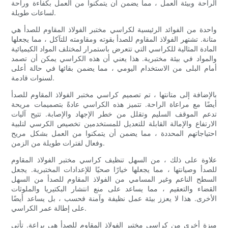
الراحة وبيئة العمل ، مما يضمن أن يتمكنوا من العمل بكفاءة وراحة
لساعات طويلة.
واحدة من الفوائد الرئيسية لكراسي مختبر الفولاذ المقاوم للصدأ هي
متانة. تشتهر الفولاذ المقاوم للصدأ بقوته ومقاومته للتآكل ، مما يجعلها
المادة المثالية للكراسي التي تتعرض باستمرار لمختلف المواد الكيميائية
والمواد في بيئة مختبرية. هذا يعني أن هذه الكراسي يمكن أن تصمد
أمام البلى من الاستخدام اليومي ، مما يضمن بقائها في حالة أعلى
لسنوات قادمة.
بالإضافة إلى متانتها ، تم تصميم كراسي مختبر الفولاذ المقاوم للصدأ
أيضًا مع مراعاة الراحة. تتميز هذه الكراسي عادةً بتصميمات مريحة
تدعم الموقف السليم وتقلل من خطر الإجهاد والإصابة. تتيح آليات
الارتفاع والإمالة القابلة للتعديل للمستخدمين تخصيص الكرسي لتلبية
احتياجاتهم المحددة ، مما يضمن أن يتمكنوا من العمل بشكل مريح
وفعال لفترات طويلة من الزمن.
علاوة على ذلك ، من السهل تنظيف كراسي مختبر الفولاذ المقاوم
للصدأ وصيانتها ، مما يجعلها خيارًا صحيًا للإعدادات المختبرية. يجعل
السطح الناعم وغير المسامي من الفولاذ المقاوم للصدأ من السهل
القضاء والتعقيم ، مما يساعد على منع انتشار البكتيريا والملوثات
الأخرى. هذا لا يعزز بيئة عمل نظيفة وآمنة فحسب ، بل يساعد أيضًا
على إطالة عمر الكراسي.
ميزة أخرى من كراسي مختبر الفولاذ المقاوم للصدأ هي براعة. تأتي