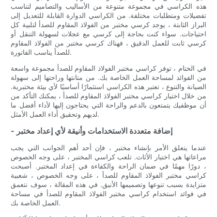
هذه الكراسي في مجموعة متنوعة من الأساليب والتصاميم لتناسب
تفضيلات ومتطلبات مختلفة. من الكراسي الدوارة القابلة للتعديل إلى
البراز الثابتة ، يوجد كرسي مختبر من الفولاذ المقاوم للصدأ لتلبية كل
احتياجات. سواء كنت بحاجة إلى كرسي مع عجلات لسهولة التنقل أو
كرسي ثابت للعمل الدقيق ، فهناك كرسي مختبر من الفولاذ المقاوم
للصدأ يناسب الفاتورة.
في الختام ، توفر كراسي مختبر الفولاذ المقاوم للصدأ مجموعة واسعة
من الفوائد لمساحة العمل الخاصة بك. من متانتها وراحتها إلى سهولة
الصيانة والتنوع ، تعتبر هذه الكراسي استثمارًا أساسيًا لأي بيئة مختبرية.
من خلال اختيار كراسي مختبر الفولاذ المقاوم للصدأ ، يمكنك التأكد من
أن موظفيك يتمتعون بالدعم والراحة التي يحتاجون إليها لأداء أفضل ما
لديهم وتحقيق أداء العمل الأمثل.
- إضافة متعددة الاستخدامات وأنيقة لأي إعداد مختبر
عندما يتعلق الأمر بإنشاء مختبر ، فإن أحد أهم الجوانب التي يجب
مراعاتها هي اختيار الأثاث. تلعب كراسي المختبر ، على وجه الخصوص
، دورًا مهمًا في ضمان الراحة والكفاءة في إعداد المختبر. أصبحت
كراسي مختبر الفولاذ المقاوم للصدأ ، على وجه الخصوص ، شعبية
متزايدة بسبب تنوعها وتصميمها الأنيق. في هذه المقالة ، سوف نتعمق
في فوائد استخدام كراسي مختبر الفولاذ المقاوم للصدأ في مساحة
العمل الخاصة بك.