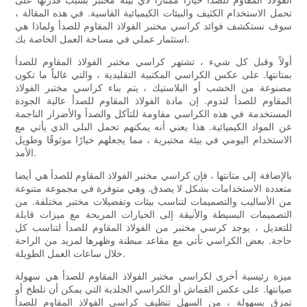
تحمل الاستخدام الكثيف والبيئات الكيميائية القاسية. في هذه المقالة ،
سوف نستكشف فوائد كراسي مختبر الفولاذ المقاوم للصدأ ولماذا هي
استثمار عملي في مساحة العمل الخاصة بك.
أولاً وقبل كل شيء ، تشتهر كراسي مختبر الفولاذ المقاوم للصدأ
بمتانتها. على عكس الكراسي المكتبية التقليدية ، والتي غالباً ما تكون
مصنوعة من الخشب أو البلاستيك ، يتم بناء كراسي مختبر الفولاذ
المقاوم للصدأ لتدوم. إن مادة الفولاذ المقاوم للصدأ عالية الجودة
المستخدمة في هذه الكراسي مقاومة للتآكل والصدأ والأضرار الناجمة
عن المواد الكيميائية. هذا يعني أنه يمكنهم تحمل البلى الذي يأتي مع
الاستخدام اليومي في بيئة مختبرية ، مما يجعلهم خيارًا موثوقًا وطويل
الأمد.
بالإضافة إلى متانتها ، فإن كراسي مختبر الفولاذ المقاوم للصدأ هي أيضا
متعددة الاستخدامات بشكل لا يصدق. وهي متوفرة في مجموعة متنوعة
من الأساليب والتصميمات لتناسب بيئات وتفضيلات مختبر مختلفة. من
التصميمات البسيطة والأنيقة إلى الخيارات المريحة مع ميزات قابلة
للتعديل ، يوجد كرسي مختبر من الفولاذ المقاوم للصدأ لتناسب كل
حاجة. بعض الكراسي تأتي مع مقاعد مبطنة وظهرها لمزيد من الراحة
خلال ساعات العمل الطويلة.
ميزة رئيسية أخرى لكراسي مختبر الفولاذ المقاوم للصدأ هي سهولة
صيانتها. على عكس القماش أو الكراسي الجلدية التي يمكن أن تلطخ أو
تمزق بسهولة ، من السهل تنظيف كراسي الفولاذ المقاوم للصدأ