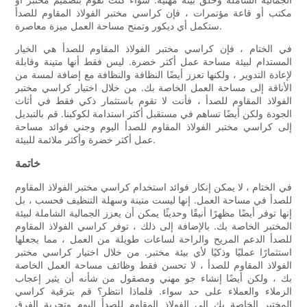
مكتب أو قاعة مؤتمرات ، فإن كراسي مختبر الفولاذ المقاوم للصدأ
ستكمل أي ديكور وتمنح مساحة العمل ميزة معاصرة.
في الختام ، فإن كراسي مختبر الفولاذ المقاوم للصدأ هي الخيار
المستدام لبيئة مساحة عمل أكثر خضرة. ليس فقط أنها متينة وقابلة
لإعادة التدوير ، ولكنها تعزز أيضًا النظافة والنظافة مع إضافة لمسة من
الأناقة إلى مساحة العمل الخاصة بك. من خلال اختيار كراسي مختبر
الفولاذ المقاوم للصدأ ، فأنت لا تقوم باستثمار ذكي فقط في أثاث
الجودة ولكن أيضًا تساهم في مستقبل أكثر استدامة لكوكبنا. قم بالتبديل
إلى كراسي مختبر الفولاذ المقاوم للصدأ اليوم وجني فوائد مساحة
عمل أكثر خضرة وأكثر ملائمة للبيئة.
خاتمة
في الختام ، لا يمكن إنكار فوائد استخدام كراسي مختبر الفولاذ المقاوم
للصدأ في مساحة العمل. إنها ليست متينة وسهلة التنظيف فحسب ، بل
إنها توفر أيضًا مظهرًا أنيقًا وحديثًا يمكن أن يعزز الجمالية الشاملة لبيئة
المختبر الخاصة بك. بالإضافة إلى ذلك ، توفر كراسي الفولاذ المقاوم
للصدأ الدعم المريح والراحة لساعات طويلة من العمل ، مما يجعلها
استثمارًا عمليًا وذكيًا لأي بيئة مختبر. من خلال اختيار كراسي مختبر
الفولاذ المقاوم للصدأ ، لا تحسن فقط وظائف مساحة العمل الخاصة
بك ، ولكن أيضًا إنشاء جو مهني ومصقول من شأنه أن يثير إعجاب
الزملاء والعملاء على حد سواء. فلماذا انتظر؟ قم بترقية كراسي
المختبر الخاصة بك إلى الفولاذ المقاوم للصدأ اليوم وتجربة الفرق