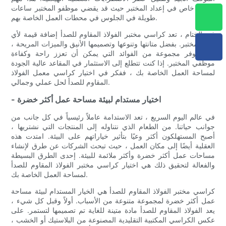
بشكل خاص في إعداد المختبر حيث قد يقضي موظفو المختبر ساعات
طويلة في الجلوس في محطات العمل الخاصة بهم.
في الختام ، تعد كراسي مختبر الفولاذ المقاوم للصدأ إضافة قيمة لأي
إعداد مختبر. بفضل متانتها وتنوعها وتصميمها الأنيق والميزات المريحة ،
فإنها توفر مجموعة من الفوائد التي يمكن أن تعزز راحة وكفاءة
موظفي المختبر. إذا كنت تتطلع إلى الاستثمار في المقاعد عالية الجودة
لمساحة العمل الخاصة بك ، ففكر في اختيار كراسي معمل الفولاذ
المقاوم للصدأ لحل عملي وجمالي.
- اختيار مستدام لبيئة مساحة عمل أكثر خضرة
في عالم اليوم السريع ، تعد الاستدامة عاملاً رئيسياً في كل جانب من
جوانب حياتنا. من الطعام الذي نتناوله إلى المنتجات التي نشتريها ،
أصبح المستهلكون أكثر وعيًا بتأثير خياراتهم على البيئة. امتدت هذه
العقلية أيضًا إلى مكان العمل ، حيث تبحث الشركات عن طرق لإنشاء
مساحات عمل أكثر خضرة وأكثر ملائمة للبيئة. إحدى الطرق البسيطة
والفعالة لتحقيق ذلك هي اختيار كراسي مختبر الفولاذ المقاوم للصدأ
لمساحة العمل الخاصة بك.
كراسي مختبر الفولاذ المقاوم للصدأ هي الخيار المستدام لبيئة مساحة
عمل أكثر خضرة لمجموعة متنوعة من الأسباب. أولاً وقبل كل شيء ،
يعد الفولاذ المقاوم للصدأ مادة متينة للغاية تم تصميمها لتستمر. على
عكس الكراسي المكتبية التقليدية المصنوعة من البلاستيك أو الخشب ،