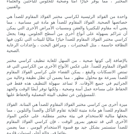
المختبر ، مما يوفر خيارًا آمنًا وصحية للجلوس للباحثين والعلماء
والفنيين.
واحدة من الفوائد الرئيسية لكراسي مختبر الفولاذ المقاوم للصدأ هي
خصائصها الصحية. الفولاذ المقاوم للصدأ هو مادة غير مسامية ، مما
يعني أنه مقاوم للبكتيريا والعفن ومسببات الأمراض الأخرى التي يمكن
أن تتراكم بسهولة على أنواع أخرى من أسطح الجلوس. وهذا يجعل
كراسي مختبر الفولاذ المقاوم للصدأ خيارًا مثاليًا للبيئات التي تكون فيها
النظافة حاسمة ، مثل المختبرات ، ومرافق البحث ، وإعدادات الرعاية
الصحية.
بالإضافة إلى كونها صحية ، من السهل للغاية تنظيف كراسي مختبر
الفولاذ المقاوم للصدأ. على عكس الأنواع الأخرى من الكراسي التي قد
تمتص الانسكابات والبقع ، يمكن القضاء على كراسي الفولاذ المقاوم
للصدأ بسرعة مع محلول مطهر ، مما يضمن أن تظل نظيفة وخالية من
الجراثيم في جميع الأوقات. لا تساعد سهولة التنظيف هذه فقط في
الحفاظ على مساحة عمل آمنة وصحية ، ولكنها توفر أيضًا الوقت والجهد
للمسؤولين عن تنظيف البيئة المعملية والحفاظ عليها.
ميزة أخرى من كراسي مختبر الفولاذ المقاوم للصدأ هي المتانة. الفولاذ
المقاوم للصدأ هو مادة متينة للغاية تقاوم التآكل والصدأ والتلوين ، مما
يجعلها مثالية للاستخدام في بيئة مختبر متطلبة. على عكس المواد
الأخرى التي قد تتدهور بمرور الوقت ، فإن كراسي الفولاذ المقاوم
للصدأ ستستمر بشكل جيد مع قسوة الاستخدام اليومي ، مما يضمن
بقائها في حالة أعلى لسنوات قادمة.