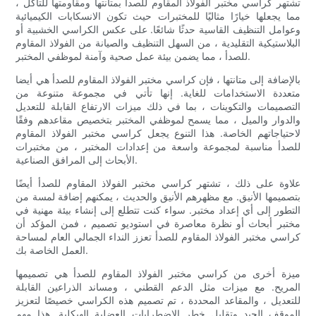
تشتهر كراسي مختبر الفولاذ المقاوم للصدأ بمتانتها ومقاومتها للتآكل ،
مما يجعلها خيارًا مثاليًا للمختبرات حيث تكون الانسكابات الكيميائية
وعوامل التنظيف القاسية حدثًا شائعًا. على عكس الكراسي الخشبية أو
البلاستيكية التقليدية ، من السهل التنظيف والصيانة من الفولاذ المقاوم
للصدأ ، مما يضمن بيئة عمل صحية وآمنة لموظفي المختبر.
بالإضافة إلى متانتها ، فإن كراسي مختبر الفولاذ المقاوم للصدأ هي أيضا
متعددة الاستخدامات للغاية. إنها تأتي في مجموعة متنوعة من
التصميمات والتكوينات ، بما في ذلك ميزات الارتفاع القابلة للتعديل
والدوار والميل ، مما يسمح لموظفي المختبر بتخصيص مقاعدهم وفقًا
لاحتياجاتهم الخاصة. هذا التنوع يجعل كراسي مختبر الفولاذ المقاوم
للصدأ مناسبة لمجموعة واسعة من إعدادات المختبر ، من مختبرات
الأبحاث إلى المرافق الصناعية.
علاوة على ذلك ، تشتهر كراسي مختبر الفولاذ المقاوم للصدأ أيضًا
بتصميمها الأنيق. مع مظهرهم الأنيق والحديث ، يمكنهم إضافة لمسة من
التطور إلى أي إعداد مختبر. سواء كنت تتطلع إلى إنشاء بيئة مهنية في
مختبر أبحاث أو نظرة معاصرة في استوديو تصميم ، فمن المؤكد أن
كراسي مختبر الفولاذ المقاوم للصدأ تعزز النداء الجمالي العام لمساحة
العمل الخاصة بك.
ميزة أخرى من كراسي مختبر الفولاذ المقاوم للصدأ هي تصميمها
المريح. مع ميزات مثل الدعم القطني ، ومساند الذراعين القابلة
للتعديل ، والمقاعد المحددة ، تم تصميم هذه الكراسي خصيصًا لتعزيز
الموقف الجيد وتقليل خطر الاضطرابات العضلية الهيكلية. هذا مهم