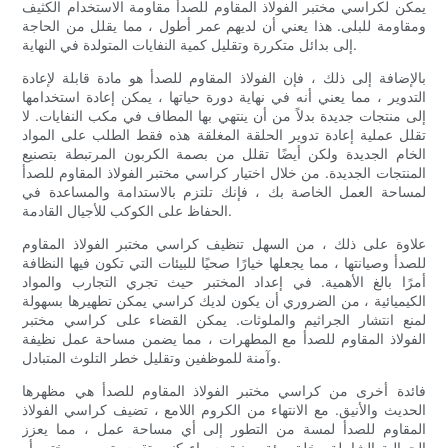
يمكن لكراسي مختبر الفولاذ المقاوم للصدأ مقاومة الاستخدام الكثيف
ومقاومة للبلى. هذا يعني أن لديهم عمر أطول ، مما يقلل من الحاجة
إلى بدائل متكررة وتقليل كمية النفايات المتولدة في النهاية.
بالإضافة إلى ذلك ، فإن الفولاذ المقاوم للصدأ هو مادة قابلة لإعادة
التدوير ، مما يعني أنه في نهاية دورة حياتها ، يمكن إعادة استخدامها
إلى منتجات جديدة بدلاً من أن ينتهي بها المطاف في مكب النفايات. لا
تقلل عملية إعادة تدوير الحلقة المغلقة هذه فقط الطلب على المواد
الخام الجديدة ولكن أيضًا تقلل من بصمة الكربون المرتبطة بتصنيع
المنتجات الجديدة. من خلال اختيار كراسي مختبر الفولاذ المقاوم للصدأ
لمساحة العمل الخاصة بك ، فإنك تلتزم بالاستدامة والمساعدة في
الحفاظ على الكوكب للأجيال القادمة.
علاوة على ذلك ، من السهل تنظيف كراسي مختبر الفولاذ المقاوم
للصدأ وصيانتها ، مما يجعلها خيارًا صحيًا للبيئات التي تكون فيها النظافة
أمرًا بالغ الأهمية. في إعداد المختبر حيث تجري التجارب والمواد
الكيميائية ، من الضروري أن يكون لديك كراسي يمكن تطهيرها بسهولة
لمنع انتشار الجراثيم والملوثات. يمكن القضاء على كراسي مختبر
الفولاذ المقاوم للصدأ مع المطهرات ، مما يضمن مساحة عمل نظيفة
وآمنة للموظفين وتقليل خطر التلوث المتبادل.
فائدة أخرى من كراسي مختبر الفولاذ المقاوم للصدأ هي مظهرها
الحديث والأنيق. مع الانتهاء من الكروم اللامع ، تضيف كراسي الفولاذ
المقاوم للصدأ لمسة من التطور إلى أي مساحة عمل ، مما يعزز
الجمالية الشاملة وخلق بيئة مهنية. سواء كنت تقوم بتصميم مختبر أو