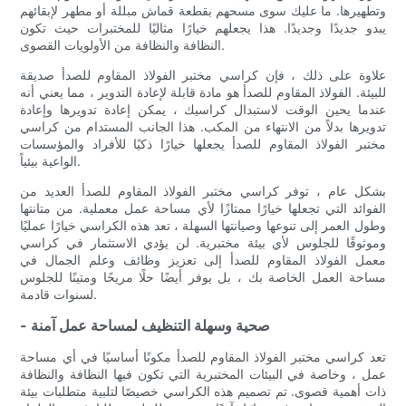
وتطهيرها. ما عليك سوى مسحهم بقطعة قماش مبللة أو مطهر لإبقائهم
يبدو جديدًا وجديدًا. هذا يجعلهم خيارًا مثاليًا للمختبرات حيث تكون
النظافة والنظافة من الأولويات القصوى.
علاوة على ذلك ، فإن كراسي مختبر الفولاذ المقاوم للصدأ صديقة
للبيئة. الفولاذ المقاوم للصدأ هو مادة قابلة لإعادة التدوير ، مما يعني أنه
عندما يحين الوقت لاستبدال كراسيك ، يمكن إعادة تدويرها وإعادة
تدويرها بدلاً من الانتهاء من المكب. هذا الجانب المستدام من كراسي
مختبر الفولاذ المقاوم للصدأ يجعلها خيارًا ذكيًا للأفراد والمؤسسات
الواعية بيئياً.
بشكل عام ، توفر كراسي مختبر الفولاذ المقاوم للصدأ العديد من
الفوائد التي تجعلها خيارًا ممتازًا لأي مساحة عمل معملية. من متانتها
وطول العمر إلى تنوعها وصيانتها السهلة ، تعد هذه الكراسي خيارًا عمليًا
وموثوقًا للجلوس لأي بيئة مختبرية. لن يؤدي الاستثمار في كراسي
معمل الفولاذ المقاوم للصدأ إلى تعزيز وظائف وعلم الجمال في
مساحة العمل الخاصة بك ، بل يوفر أيضًا حلًا مريحًا ومتينًا للجلوس
لسنوات قادمة.
- صحية وسهلة التنظيف لمساحة عمل آمنة
تعد كراسي مختبر الفولاذ المقاوم للصدأ مكونًا أساسيًا في أي مساحة
عمل ، وخاصة في البيئات المختبرية التي تكون فيها النظافة والنظافة
ذات أهمية قصوى. تم تصميم هذه الكراسي خصيصًا لتلبية متطلبات بيئة