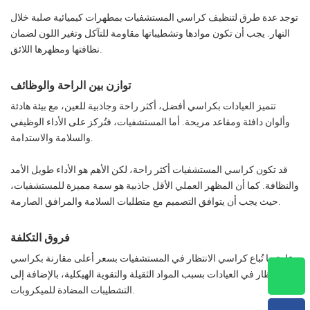
توجد عدة طرق لتنظيف كراسي المستشفيات بمطهرات كيميائية صلبة خلال
النهار. يجب أن تكون موادها وتشطيباتها مقاومة للتآكل وتغير اللون لضمان
نظافتها ومظهرها اللائق.
توازن بين الراحة والوظائف
تتميز العيادات بكراسي أفضل، أكثر راحة وجاذبية للعين، مع بيئة هادئة
وألوان دافئة ومقاعد مريحة. أما المستشفيات، فتُركز على الأداء الوظيفي
والسلامة والاستدامة.
قد تكون كراسي المستشفيات أكثر راحة، لكن الأهم هو الأداء طويل الأمد
والنظافة. كما أن المظهر العملي الأقل جاذبية هو سمة مميزة للمستشفيات،
حيث يجب أن يتوافق التصميم مع متطلبات السلامة والمرافق الصارمة.
فروق التكلفة
عادة ما تُباع كراسي الانتظار في المستشفيات بسعر أعلى مقارنة بكراسي
الانتظار في العيادات بسبب المواد الثقيلة والتقوية الهيكلية، بالإضافة إلى
التشطيبات المضادة للميكروبات.