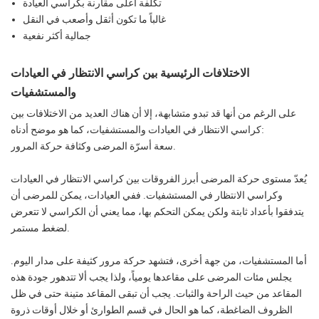
تكلفة أعلى مقارنة بكراسي العيادة
غالباً ما تكون أثقل وأصعب في النقل
جمالية أكثر نفعية
الاختلافات الرئيسية بين كراسي الانتظار في العيادات
والمستشفيات
على الرغم من أنها قد تبدو متشابهة، إلا أن هناك العديد من الاختلافات بين
كراسي الانتظار في العيادات والمستشفيات، كما هو موضح أدناه:
سعة أسرّة المرضى وكثافة حركة المرور.
يُعدّ مستوى حركة المرضى أبرز الفروقات بين كراسي الانتظار في العيادات
وكراسي الانتظار في المستشفيات. ففي العيادات، يمكن للمرضى أن
يتدفقوا بأعداد ثابتة ولكن يمكن التحكم بها، مما يعني أن الكراسي لا تتعرض
لضغط مستمر.
أما المستشفيات، من جهة أخرى، فتشهد حركة مرور كثيفة على مدار اليوم.
يجلس مئات المرضى على مقاعدها يومياً، ولذا يجب ألا تتدهور جودة هذه
المقاعد من حيث الراحة والثبات. يجب أن تبقى المقاعد متينة حتى في ظل
الظروف الضاغطة، كما هو الحال في قسم الطوارئ أو خلال أوقات ذروة