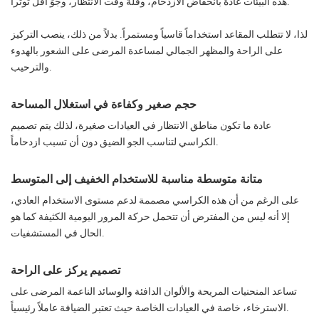
هذه البيئات عادةً بانخفاض الازدحام، وقلة وقت الانتظار، وجوٍّ أقل توتراً.
لذا، لا تتطلب المقاعد استخداماً قاسياً ومستمراً. بدلاً من ذلك، ينصب التركيز
على الراحة والمظهر الجمالي لمساعدة المرضى على الشعور بالهدوء
والترحيب.
حجم صغير وكفاءة في استغلال المساحة
عادة ما تكون مناطق الانتظار في العيادات صغيرة، لذلك يتم تصميم
الكراسي لتناسب الجو الضيق دون أن تسبب ازدحاماً.
متانة متوسطة مناسبة للاستخدام الخفيف إلى المتوسط
على الرغم من أن هذه الكراسي مصممة لدعم مستوى الاستخدام العادي،
إلا أنه ليس من المفترض أن تتحمل حركة المرور اليومية الكثيفة كما هو
الحال في المستشفيات.
تصميم يركز على الراحة
تساعد المنحنيات المريحة والألوان الدافئة والوسائد الناعمة المرضى على
الاسترخاء، خاصة في العيادات الخاصة حيث تعتبر الضيافة عاملاً رئيسياً.