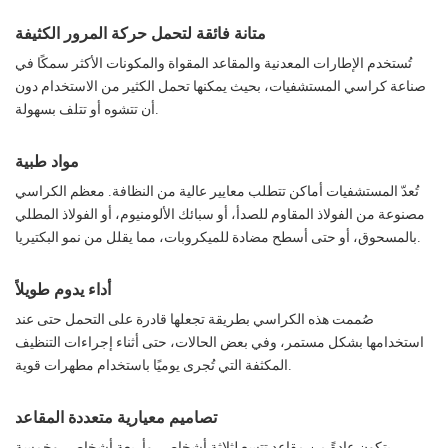
متانة فائقة لتحمل حركة المرور الكثيفة
تُستخدم الإطارات المعدنية والمقاعد المقواة والمكونات الأكثر سمكًا في
صناعة كراسي المستشفيات، بحيث يمكنها تحمل الكثير من الاستخدام دون
أن تتشوه أو تتلف بسهولة.
مواد طبية
تُعدّ المستشفيات أماكن تتطلب معايير عالية من النظافة. معظم الكراسي
مصنوعة من الفولاذ المقاوم للصدأ، أو سبائك الألومنيوم، أو الفولاذ المطلي
بالمسحوق، أو حتى أسطح مضادة للميكروبات، مما يقلل من نمو البكتيريا.
أداء يدوم طويلاً
صُممت هذه الكراسي بطريقة تجعلها قادرة على التحمل حتى عند
استخدامها بشكل مستمر، وفي بعض الحالات، حتى أثناء إجراءات التنظيف
المكثفة التي تُجرى يوميًا باستخدام مطهرات قوية.
تصاميم معيارية متعددة المقاعد
يتكون عادةً من مقاعد تتسع لثلاثة أشخاص، وأربعة أشخاص، وخمسة