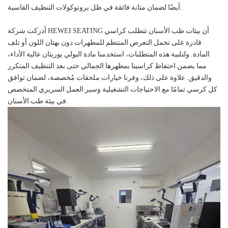
أيضًا لضمان متانة فائقة في ظل بروتوكولات التنظيف القاسية.
أدركت شركة HEWEI SEATING أن بيئات طب الأسنان تتطلب كراسي
قادرة على تحمل التعرض المنتظم للمطهرات دون بهتان اللون أو تلف
المادة. ولتلبية هذه المتطلبات، استخدمنا مادة البولي يوريثان عالية الأداء،
مما يضمن احتفاظ كراسينا بمظهرها الجمالي حتى بعد التنظيف المتكرر
والدقيق. علاوة على ذلك، وفرنا خيارات ملحقات مُخصصة، لضمان توافق
كل كرسي تمامًا مع الاحتياجات التشغيلية وسير العمل السريري المتخصص
في بيئة طب الأسنان.