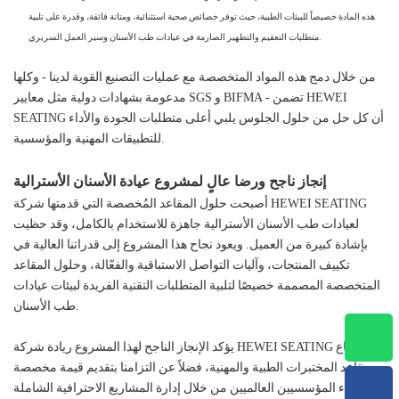
هذه المادة خصيصاً للبيئات الطبية، حيث توفر خصائص صحية استثنائية، ومتانة فائقة، وقدرة على تلبية
متطلبات التعقيم والتطهير الصارمة في عيادات طب الأسنان وسير العمل السريري.
من خلال دمج هذه المواد المتخصصة مع عمليات التصنيع القوية لدينا - وكلها
مدعومة بشهادات دولية مثل معايير SGS و BIFMA - تضمن HEWEI
SEATING أن كل حل من حلول الجلوس يلبي أعلى متطلبات الجودة والأداء
للتطبيقات المهنية والمؤسسية.
إنجاز ناجح ورضا عالٍ لمشروع عيادة الأسنان الأسترالية
أصبحت حلول المقاعد المُخصصة التي قدمتها شركة HEWEI SEATING
لعيادات طب الأسنان الأسترالية جاهزة للاستخدام بالكامل، وقد حظيت
بإشادة كبيرة من العميل. ويعود نجاح هذا المشروع إلى قدراتنا العالية في
تكييف المنتجات، وآليات التواصل الاستباقية والفعّالة، وحلول المقاعد
المتخصصة المصممة خصيصًا لتلبية المتطلبات التقنية الفريدة لبيئات عيادات
طب الأسنان.
يؤكد الإنجاز الناجح لهذا المشروع ريادة شركة HEWEI SEATING في قطاع
مقاعد المختبرات الطبية والمهنية، فضلاً عن التزامنا بتقديم قيمة مخصصة
للعملاء المؤسسيين العالميين من خلال إدارة المشاريع الاحترافية الشاملة.