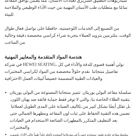
سيناريوهات التطبيق السريري لعيادات الأسنان، مما يضمن توافق المقاعد
تمامًا مع متطلبات طب الأسنان المهنية من حيث الأداء الوظيفي والملاءمة
للبيئة.
من التصنيع إلى الخدمات اللوجستية، حافظنا على تواصل فعال طوال
الوقت، ملتزمين بتزويد العملاء بتجربة شراء كراسي مخصصة دقيقة وخالية
من المتاعب.
هندسة المواد المتقدمة والمعايير المهنية
في شركة HEWEI SEATING، نولي أهمية قصوى للدقة والأداء في كل
تفاصيل منتجاتنا. نقدم حلولاً مخصصة من المواد لكراسي المختبرات
والعيادات الطبية المصممة خصيصاً لبيئات العمل الاحترافية.
سلسلة مقاعد البولي يوريثان: تتميز منتجاتنا المصنوعة من البولي يوريثان
بتقنية الطلاء الخاصة بنا، والتي لا توفر فقط حماية فائقة ضد بهتان اللون،
بل تقلل أيضًا بشكل كبير من تكاليف الصيانة على المدى الطويل لعملائنا.
تضمن هذه التقنية الحفاظ على ثبات لون المقاعد ومظهرها الجمالي حتى
بعد التنظيف المتكرر بالمطهرات الشائعة الاستخدام في العيادات
والمختبرات.
سلسلة مقاعد جلدية طبية: نستخدم حصرياً في موديلاتنا المنجدة بالجلد جلداً طبياً عالي الأداء. صُممت