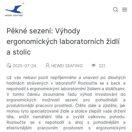
Pěkné sezení: Výhody
ergonomických laboratorních židlí
a stolic
2025-07-24
HEWEI SEATING
221
Už vás nebaví pocit nepříjemného a unavení po dlouhých
hodinách strávených v laboratoři? Rozloučte se s back a
nepohodlí s ergonomickými laboratorními židlemi a stoličkami.
V tomto článku zkoumáme řadu výhod investování do
ergonomických možností sezení pro pohodlnější a
produktivnější pracovní prostředí. Čtěte dále a zjistěte, jak
mohou tyto specializované židle a stolice zlepšit vaše držení
těla, snížit namáhání těla a zvýšit celkovou pohodu.
Rozloučte se s nepohodlí a ahoj s pohodlnějším a
efektivnějším pracovním prostorem s ergonomickými