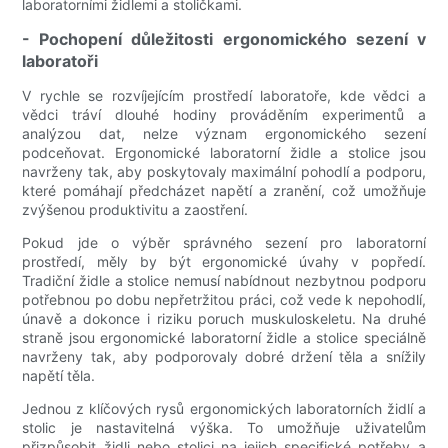
laboratorními židlemi a stoličkami.
- Pochopení důležitosti ergonomického sezení v
laboratoři
V rychle se rozvíjejícím prostředí laboratoře, kde vědci a
vědci tráví dlouhé hodiny prováděním experimentů a
analýzou dat, nelze význam ergonomického sezení
podceňovat. Ergonomické laboratorní židle a stolice jsou
navrženy tak, aby poskytovaly maximální pohodlí a podporu,
které pomáhají předcházet napětí a zranění, což umožňuje
zvýšenou produktivitu a zaostření.
Pokud jde o výběr správného sezení pro laboratorní
prostředí, měly by být ergonomické úvahy v popředí.
Tradiční židle a stolice nemusí nabídnout nezbytnou podporu
potřebnou po dobu nepřetržitou práci, což vede k nepohodlí,
únavě a dokonce i riziku poruch muskuloskeletu. Na druhé
straně jsou ergonomické laboratorní židle a stolice speciálně
navrženy tak, aby podporovaly dobré držení těla a snížily
napětí těla.
Jednou z klíčových rysů ergonomických laboratorních židlí a
stolic je nastavitelná výška. To umožňuje uživatelům
přizpůsobit židli nebo stolici na jejich specifické potřeby a