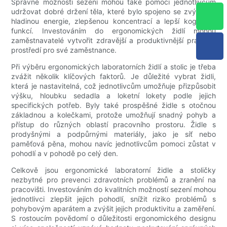
Správné možnosti sezení mohou také pomoci jednotlivcům
udržovat dobré držení těla, které bylo spojeno se zvýšenou
hladinou energie, zlepšenou koncentrací a lepší kognitivní
funkcí. Investováním do ergonomických židlí mohou
zaměstnavatelé vytvořit zdravější a produktivnější pracovní
prostředí pro své zaměstnance.
Při výběru ergonomických laboratorních židlí a stolic je třeba
zvážit několik klíčových faktorů. Je důležité vybrat židli,
která je nastavitelná, což jednotlivcům umožňuje přizpůsobit
výšku, hloubku sedadla a loketní lokety podle jejich
specifických potřeb. Byly také prospěšné židle s otočnou
základnou a kolečkami, protože umožňují snadný pohyb a
přístup do různých oblastí pracovního prostoru. Židle s
prodyšnými a podpůrnými materiály, jako je síť nebo
paměťová pěna, mohou navíc jednotlivcům pomoci zůstat v
pohodlí a v pohodě po celý den.
Celkově jsou ergonomické laboratorní židle a stoličky
nezbytné pro prevenci zdravotních problémů a zranění na
pracovišti. Investováním do kvalitních možností sezení mohou
jednotlivci zlepšit jejich pohodlí, snížit riziko problémů s
pohybovým aparátem a zvýšit jejich produktivitu a zaměření.
S rostoucím povědomí o důležitosti ergonomického designu