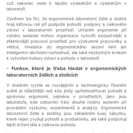
což nakonec vede k lepším výsledkům a výsledkům v
laboratoři.
Závěrem lze říci, že ergonomické laboratorní židle a stolice
hrají klíčovou roli při podpoře pohodlí, podpory a celkového
zdraví v laboratorním prostředí. Určením ergonomie při
výběru sedadel mohou organizace vytvořit bezpečnější a
efektivnější pracovní prostředí pro výzkumné pracovníky a
vědce. Investice do ergonomického sezení není jen
inteligentní obchodní rozhodnutí, ale také nezbytným krokem
k vytvoření kultury zdraví a pohody v laboratoři.
- Funkce, které je třeba hledat v ergonomických
laboratorních židlích a stolicích
V dnešním rychle se rozvíjejícím a technologicky řízeném
světě je důležitější než kdy jindy upřednostňovat pohodlí a
správnou ergonomii, zejména v prostředích, jako jsou
laboratoře, kde odborníci tráví dlouhé hodiny sezením při
provádění výzkumu, experimentů a analýzy. Ergonomické
laboratorní židle a stoličky jsou základními kusy nábytku,
které nejen zvyšují pohodlí a produktivitu, ale také podporují
lepší držení těla a celkovou pohodu.