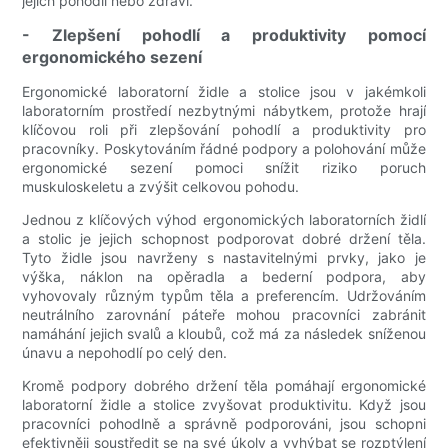
jejich pohodlí nebo zdraví.
- Zlepšení pohodlí a produktivity pomocí
ergonomického sezení
Ergonomické laboratorní židle a stolice jsou v jakémkoli
laboratorním prostředí nezbytnými nábytkem, protože hrají
klíčovou roli při zlepšování pohodlí a produktivity pro
pracovníky. Poskytováním řádné podpory a polohování může
ergonomické sezení pomoci snížit riziko poruch
muskuloskeletu a zvýšit celkovou pohodu.
Jednou z klíčových výhod ergonomických laboratorních židlí
a stolic je jejich schopnost podporovat dobré držení těla.
Tyto židle jsou navrženy s nastavitelnými prvky, jako je
výška, náklon na opěradla a bederní podpora, aby
vyhovovaly různým typům těla a preferencím. Udržováním
neutrálního zarovnání páteře mohou pracovníci zabránit
namáhání jejich svalů a kloubů, což má za následek sníženou
únavu a nepohodlí po celý den.
Kromě podpory dobrého držení těla pomáhají ergonomické
laboratorní židle a stolice zvyšovat produktivitu. Když jsou
pracovníci pohodlně a správně podporováni, jsou schopni
efektivněji soustředit se na své úkoly a vyhýbat se rozptýlení