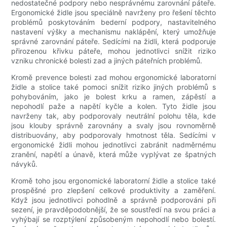
nedostatečné podpory nebo nesprávnému zarovnání páteře.
Ergonomické židle jsou speciálně navrženy pro řešení těchto
problémů poskytováním bederní podpory, nastavitelného
nastavení výšky a mechanismu naklápění, který umožňuje
správné zarovnání páteře. Sedícími na židli, která podporuje
přirozenou křivku páteře, mohou jednotlivci snížit riziko
vzniku chronické bolesti zad a jiných páteřních problémů.
Kromě prevence bolesti zad mohou ergonomické laboratorní
židle a stolice také pomoci snížit riziko jiných problémů s
pohybováním, jako je bolest krku a ramen, zápěstí a
nepohodlí paže a napětí kyčle a kolen. Tyto židle jsou
navrženy tak, aby podporovaly neutrální polohu těla, kde
jsou klouby správně zarovnány a svaly jsou rovnoměrně
distribuovány, aby podporovaly hmotnost těla. Sedícími v
ergonomické židli mohou jednotlivci zabránit nadměrnému
zranění, napětí a únavě, která může vyplývat ze špatných
návyků.
Kromě toho jsou ergonomické laboratorní židle a stolice také
prospěšné pro zlepšení celkové produktivity a zaměření.
Když jsou jednotlivci pohodlně a správně podporováni při
sezení, je pravděpodobnější, že se soustředí na svou práci a
vyhýbají se rozptýlení způsobeným nepohodlí nebo bolestí.