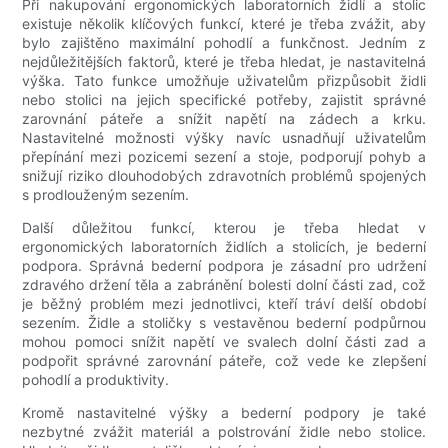
Při nakupování ergonomických laboratorních židlí a stolic
existuje několik klíčových funkcí, které je třeba zvážit, aby
bylo zajištěno maximální pohodlí a funkčnost. Jedním z
nejdůležitějších faktorů, které je třeba hledat, je nastavitelná
výška. Tato funkce umožňuje uživatelům přizpůsobit židli
nebo stolici na jejich specifické potřeby, zajistit správné
zarovnání páteře a snížit napětí na zádech a krku.
Nastavitelné možnosti výšky navíc usnadňují uživatelům
přepínání mezi pozicemi sezení a stoje, podporují pohyb a
snižují riziko dlouhodobých zdravotních problémů spojených
s prodlouženým sezením.
Další důležitou funkcí, kterou je třeba hledat v
ergonomických laboratorních židlích a stolicích, je bederní
podpora. Správná bederní podpora je zásadní pro udržení
zdravého držení těla a zabránění bolesti dolní části zad, což
je běžný problém mezi jednotlivci, kteří tráví delší období
sezením. Židle a stoličky s vestavěnou bederní podpůrnou
mohou pomoci snížit napětí ve svalech dolní části zad a
podpořit správné zarovnání páteře, což vede ke zlepšení
pohodlí a produktivity.
Kromě nastavitelné výšky a bederní podpory je také
nezbytné zvážit materiál a polstrování židle nebo stolice.