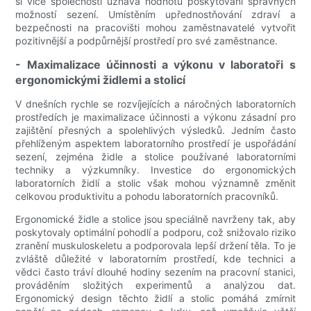
si více společností uznává hodnotu poskytování správných
možností sezení. Umístěním upřednostňování zdraví a
bezpečnosti na pracovišti mohou zaměstnavatelé vytvořit
pozitivnější a podpůrnější prostředí pro své zaměstnance.
- Maximalizace účinnosti a výkonu v laboratoři s
ergonomickými židlemi a stolicí
V dnešních rychle se rozvíjejících a náročných laboratorních
prostředích je maximalizace účinnosti a výkonu zásadní pro
zajištění přesných a spolehlivých výsledků. Jedním často
přehlíženým aspektem laboratorního prostředí je uspořádání
sezení, zejména židle a stolice používané laboratorními
techniky a výzkumníky. Investice do ergonomických
laboratorních židlí a stolic však mohou významně změnit
celkovou produktivitu a pohodu laboratorních pracovníků.
Ergonomické židle a stolice jsou speciálně navrženy tak, aby
poskytovaly optimální pohodlí a podporu, což snižovalo riziko
zranění muskuloskeletu a podporovala lepší držení těla. To je
zvláště důležité v laboratorním prostředí, kde technici a
vědci často tráví dlouhé hodiny sezením na pracovní stanici,
prováděním složitých experimentů a analýzou dat.
Ergonomický design těchto židlí a stolic pomáhá zmírnit