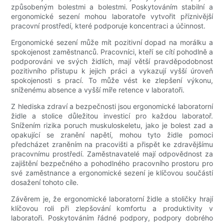
způsobeným bolestmi a bolestmi. Poskytováním stabilní a
ergonomické sezení mohou laboratoře vytvořit příznivější
pracovní prostředí, které podporuje koncentraci a účinnost.
Ergonomické sezení může mít pozitivní dopad na morálku a
spokojenost zaměstnanců. Pracovníci, kteří se cítí pohodlně a
podporováni ve svých židlích, mají větší pravděpodobnost
pozitivního přístupu k jejich práci a vykazují vyšší úroveň
spokojenosti s prací. To může vést ke zlepšení výkonu,
sníženému absence a vyšší míře retence v laboratoři.
Z hlediska zdraví a bezpečnosti jsou ergonomické laboratorní
židle a stolice důležitou investicí pro každou laboratoř.
Snížením rizika poruch muskuloskeletu, jako je bolest zad a
opakující se zranění napětí, mohou tyto židle pomoci
předcházet zraněním na pracovišti a přispět ke zdravějšímu
pracovnímu prostředí. Zaměstnavatelé mají odpovědnost za
zajištění bezpečného a pohodlného pracovního prostoru pro
své zaměstnance a ergonomické sezení je klíčovou součástí
dosažení tohoto cíle.
Závěrem je, že ergonomické laboratorní židle a stoličky hrají
klíčovou roli při zlepšování komfortu a produktivity v
laboratoři. Poskytováním řádné podpory, podpory dobrého