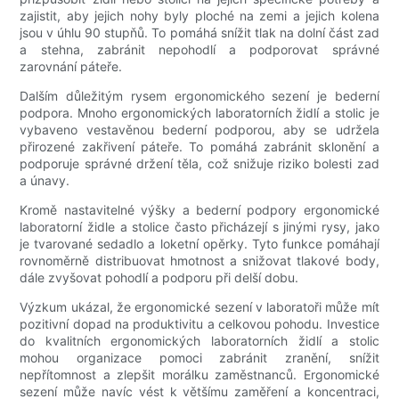
zajistit, aby jejich nohy byly ploché na zemi a jejich kolena
jsou v úhlu 90 stupňů. To pomáhá snížit tlak na dolní část zad
a stehna, zabránit nepohodlí a podporovat správné
zarovnání páteře.
Dalším důležitým rysem ergonomického sezení je bederní
podpora. Mnoho ergonomických laboratorních židlí a stolic je
vybaveno vestavěnou bederní podporou, aby se udržela
přirozené zakřivení páteře. To pomáhá zabránit sklonění a
podporuje správné držení těla, což snižuje riziko bolesti zad
a únavy.
Kromě nastavitelné výšky a bederní podpory ergonomické
laboratorní židle a stolice často přicházejí s jinými rysy, jako
je tvarované sedadlo a loketní opěrky. Tyto funkce pomáhají
rovnoměrně distribuovat hmotnost a snižovat tlakové body,
dále zvyšovat pohodlí a podporu při delší dobu.
Výzkum ukázal, že ergonomické sezení v laboratoři může mít
pozitivní dopad na produktivitu a celkovou pohodu. Investice
do kvalitních ergonomických laboratorních židlí a stolic
mohou organizace pomoci zabránit zranění, snížit
nepřítomnost a zlepšit morálku zaměstnanců. Ergonomické
sezení může navíc vést k většímu zaměření a koncentraci,