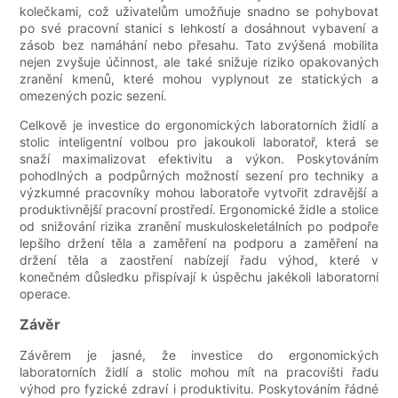
kolečkami, což uživatelům umožňuje snadno se pohybovat
po své pracovní stanici s lehkostí a dosáhnout vybavení a
zásob bez namáhání nebo přesahu. Tato zvýšená mobilita
nejen zvyšuje účinnost, ale také snižuje riziko opakovaných
zranění kmenů, které mohou vyplynout ze statických a
omezených pozic sezení.
Celkově je investice do ergonomických laboratorních židlí a
stolic inteligentní volbou pro jakoukoli laboratoř, která se
snaží maximalizovat efektivitu a výkon. Poskytováním
pohodlných a podpůrných možností sezení pro techniky a
výzkumné pracovníky mohou laboratoře vytvořit zdravější a
produktivnější pracovní prostředí. Ergonomické židle a stolice
od snižování rizika zranění muskuloskeletálních po podpoře
lepšího držení těla a zaměření na podporu a zaměření na
držení těla a zaostření nabízejí řadu výhod, které v
konečném důsledku přispívají k úspěchu jakékoli laboratorní
operace.
Závěr
Závěrem je jasné, že investice do ergonomických
laboratorních židlí a stolic mohou mít na pracovišti řadu
výhod pro fyzické zdraví i produktivitu. Poskytováním řádné