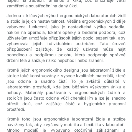
napětí na zádech, ramenou a krku, což umožňuje větší
zaměření a soustředění na daný úkol.
Jednou z klíčových výhod ergonomických laboratorních židlí
a stolic je jejich nastavitelnost. Většina ergonomických židlí je
vybavena funkcemi, jako je nastavitelná výška sedadla,
náklon na opěradla, loketní opěrky a bederní podpora, což
uživatelům umožňuje přizpůsobit jejich pozici sezení tak, aby
vyhovovala jejich individuálním potřebám. Tato úroveň
přizpůsobení zajišťuje, že každý uživatel může najít
pohodlnou a podpůrnou polohu, která podporuje správné
držení těla a snižuje riziko nepohodlí nebo zranění.
Kromě jejich ergonomického designu jsou laboratorní židle a
stolice také konstruovány z vysoce kvalitních materiálů, které
jsou odolné a snadno čistí. To je zvláště důležité v
laboratorním prostředí, kde jsou běžným výskytem úniku a
nehody. Materiály používané v ergonomických židlích a
stolicích jsou často odolné vůči chemikáliím a lze je snadno
otřesit dolů, což zajišťuje čisté a hygienické pracovní
prostředí.
Kromě toho jsou ergonomické laboratorní židle a stolice
navrženy tak, aby zvyšovaly mobilitu a flexibilitu v laboratoři.
Mnoho modelů je vybaveno otočnými základnami a