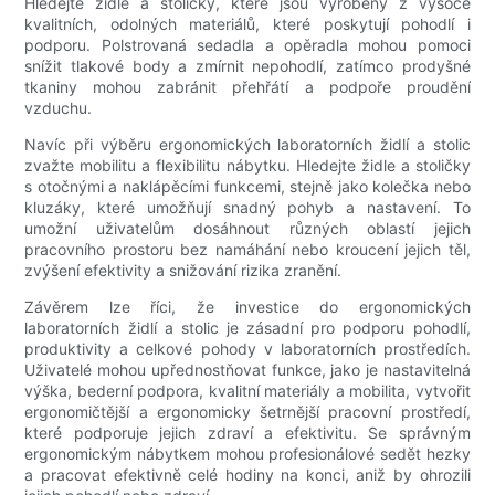
Hledejte židle a stoličky, které jsou vyrobeny z vysoce
kvalitních, odolných materiálů, které poskytují pohodlí i
podporu. Polstrovaná sedadla a opěradla mohou pomoci
snížit tlakové body a zmírnit nepohodlí, zatímco prodyšné
tkaniny mohou zabránit přehřátí a podpoře proudění
vzduchu.
Navíc při výběru ergonomických laboratorních židlí a stolic
zvažte mobilitu a flexibilitu nábytku. Hledejte židle a stoličky
s otočnými a naklápěcími funkcemi, stejně jako kolečka nebo
kluzáky, které umožňují snadný pohyb a nastavení. To
umožní uživatelům dosáhnout různých oblastí jejich
pracovního prostoru bez namáhání nebo kroucení jejich těl,
zvýšení efektivity a snižování rizika zranění.
Závěrem lze říci, že investice do ergonomických
laboratorních židlí a stolic je zásadní pro podporu pohodlí,
produktivity a celkové pohody v laboratorních prostředích.
Uživatelé mohou upřednostňovat funkce, jako je nastavitelná
výška, bederní podpora, kvalitní materiály a mobilita, vytvořit
ergonomičtější a ergonomicky šetrnější pracovní prostředí,
které podporuje jejich zdraví a efektivitu. Se správným
ergonomickým nábytkem mohou profesionálové sedět hezky
a pracovat efektivně celé hodiny na konci, aniž by ohrozili