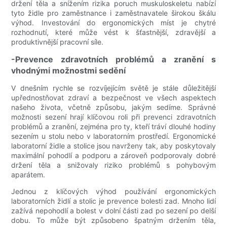
držení těla a snížením rizika poruch muskuloskeletu nabízí
tyto židle pro zaměstnance i zaměstnavatele širokou škálu
výhod. Investování do ergonomických míst je chytré
rozhodnutí, které může vést k šťastnější, zdravější a
produktivnější pracovní síle.
-Prevence zdravotních problémů a zranění s
vhodnými možnostmi sedění
V dnešním rychle se rozvíjejícím světě je stále důležitější
upřednostňovat zdraví a bezpečnost ve všech aspektech
našeho života, včetně způsobu, jakým sedíme. Správné
možnosti sezení hrají klíčovou roli při prevenci zdravotních
problémů a zranění, zejména pro ty, kteří tráví dlouhé hodiny
sezením u stolu nebo v laboratorním prostředí. Ergonomické
laboratorní židle a stolice jsou navrženy tak, aby poskytovaly
maximální pohodlí a podporu a zároveň podporovaly dobré
držení těla a snižovaly riziko problémů s pohybovým
aparátem.
Jednou z klíčových výhod používání ergonomických
laboratorních židlí a stolic je prevence bolesti zad. Mnoho lidí
zažívá nepohodlí a bolest v dolní části zad po sezení po delší
dobu. To může být způsobeno špatným držením těla,