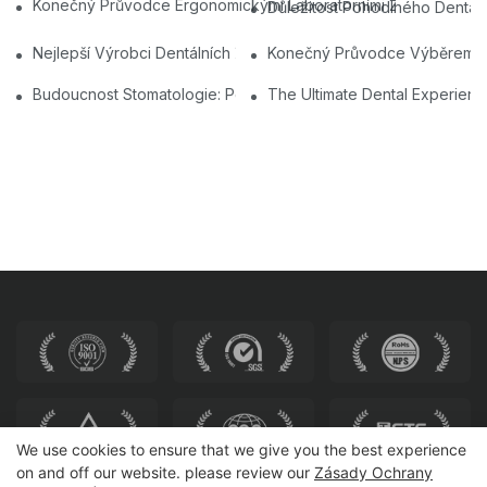
Konečný Průvodce Ergonomickými Laboratorními Židlemi A Stolič
Důležitost Pohodlného Dentální
Nejlepší Výrobci Dentálních Židlí V Číně: Inovace A Kvalita
Konečný Průvodce Výběrem Nej
Budoucnost Stomatologie: Personalizované Moderní Zubní Židl
The Ultimate Dental Experienc
We use cookies to ensure that we give you the best experience
on and off our website. please review our
Zásady Ochrany