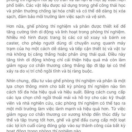
phổ biến. Các vật liệu được sử dụng trong ghế công thái học
và phân thường chống lại hóa chất và có thể dễ dàng bị xóa
sạch, đảm bảo môi trường làm việc sạch và vệ sinh.
Hơn nữa, ghế phòng thí nghiệm và phân được thiết kế để
tăng cường tính di động và linh hoạt trong phòng thí nghiệm.
Nhiều mô hình được trang bị các cơ sở xoay và bánh xe
caster, cho phép người dùng di chuyển xung quanh máy
trạm của họ một cách dễ dàng và tiếp cận thiết bị và vật tư
mà không bị căng thẳng hoặc phản ứng thái quá. Điều này
tăng tính di động không chỉ cải thiện hiệu quả mà còn làm
giảm nguy cơ chấn thương căng thẳng lặp đi lặp lại có thể
xảy ra do vị trí chỗ ngồi tĩnh và bị ràng buộc.
Nhìn chung, đầu tư vào ghế phòng thí nghiệm và phân là một
lựa chọn thông minh cho bất kỳ phòng thí nghiệm nào tìm
cách tối đa hóa hiệu quả và hiệu suất. Bằng cách cung cấp
các lựa chọn chỗ ngồi thoải mái và hỗ trợ cho các kỹ thuật
viên và nhà nghiên cứu, các phòng thí nghiệm có thể tạo ra
một môi trường làm việc lành mạnh và hiệu quả hơn. Từ việc
giảm nguy cơ chấn thương cơ xương khớp đến thúc đẩy tư
thế và tập trung tốt hơn, ghế và ghế đẩu cung cấp một loạt
các lợi ích cuối cùng đóng góp vào sự thành công của bất kỳ
hoạt động trong phòng thí nghiệm nào.