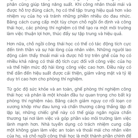
phân cũng giúp tăng năng suất. Khi công nhân thoải mái và
được hỗ trợ đúng cách, họ có thể tập trung hiệu quả hơn vào
nhiệm vụ của họ và tránh những phiền nhiễu do đau nhức.
Bằng cách cung cấp một tùy chọn chỗ ngồi ổn định và công
thái học, các phòng thí nghiệm có thể tạo ra một môi trường
làm việc thuận lợi hơn, thúc đẩy sự tập trung và hiệu quả.
Hơn nữa, chỗ ngồi công thái học có thể có tác động tích cực
đến tinh thần và sự hài lòng của nhân viên. Những người lao
động cảm thấy thoải mái và được hỗ trợ trên ghế của họ có
nhiều khả năng có thái độ tích cực đối với công việc của họ
và thể hiện mức độ hài lòng công việc cao hơn. Điều này có
thể dẫn đến hiệu suất được cải thiện, giảm vắng mặt và tỷ lệ
duy trì cao hơn cho phòng thí nghiệm.
Từ góc độ sức khỏe và an toàn, ghế phòng thí nghiệm công
thái học và phân là một khoản đầu tư quan trọng cho bất kỳ
phòng thí nghiệm nào. Bằng cách giảm nguy cơ rối loạn cơ
xương khớp như đau lưng và chấn thương căng thẳng lặp đi
lặp lại, những chiếc ghế này có thể giúp ngăn ngừa chấn
thương tại nơi làm việc và góp phần vào môi trường làm việc
lành mạnh hơn. Nhà tuyển dụng có trách nhiệm cung cấp
một không gian làm việc an toàn và thoải mái cho nhân viên
của họ, và chỗ ngồi công thái học là một thành phần chính để