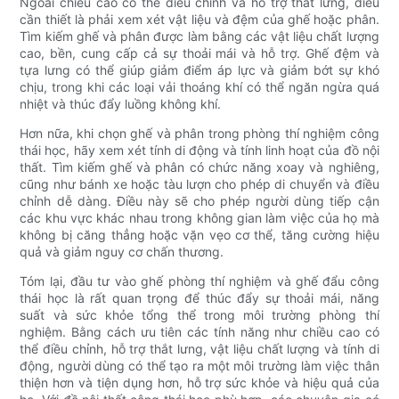
Ngoài chiều cao có thể điều chỉnh và hỗ trợ thắt lưng, điều
cần thiết là phải xem xét vật liệu và đệm của ghế hoặc phân.
Tìm kiếm ghế và phân được làm bằng các vật liệu chất lượng
cao, bền, cung cấp cả sự thoải mái và hỗ trợ. Ghế đệm và
tựa lưng có thể giúp giảm điểm áp lực và giảm bớt sự khó
chịu, trong khi các loại vải thoáng khí có thể ngăn ngừa quá
nhiệt và thúc đẩy luồng không khí.
Hơn nữa, khi chọn ghế và phân trong phòng thí nghiệm công
thái học, hãy xem xét tính di động và tính linh hoạt của đồ nội
thất. Tìm kiếm ghế và phân có chức năng xoay và nghiêng,
cũng như bánh xe hoặc tàu lượn cho phép di chuyển và điều
chỉnh dễ dàng. Điều này sẽ cho phép người dùng tiếp cận
các khu vực khác nhau trong không gian làm việc của họ mà
không bị căng thẳng hoặc vặn vẹo cơ thể, tăng cường hiệu
quả và giảm nguy cơ chấn thương.
Tóm lại, đầu tư vào ghế phòng thí nghiệm và ghế đẩu công
thái học là rất quan trọng để thúc đẩy sự thoải mái, năng
suất và sức khỏe tổng thể trong môi trường phòng thí
nghiệm. Bằng cách ưu tiên các tính năng như chiều cao có
thể điều chỉnh, hỗ trợ thắt lưng, vật liệu chất lượng và tính di
động, người dùng có thể tạo ra một môi trường làm việc thân
thiện hơn và tiện dụng hơn, hỗ trợ sức khỏe và hiệu quả của