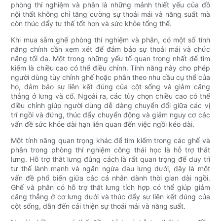
phòng thí nghiệm và phân là những mảnh thiết yếu của đồ
nội thất không chỉ tăng cường sự thoải mái và năng suất mà
còn thúc đẩy tư thế tốt hơn và sức khỏe tổng thể.
Khi mua sắm ghế phòng thí nghiệm và phân, có một số tính
năng chính cần xem xét để đảm bảo sự thoải mái và chức
năng tối đa. Một trong những yếu tố quan trọng nhất để tìm
kiếm là chiều cao có thể điều chỉnh. Tính năng này cho phép
người dùng tùy chỉnh ghế hoặc phân theo nhu cầu cụ thể của
họ, đảm bảo sự liên kết đúng của cột sống và giảm căng
thẳng ở lưng và cổ. Ngoài ra, các tùy chọn chiều cao có thể
điều chỉnh giúp người dùng dễ dàng chuyển đổi giữa các vị
trí ngồi và đứng, thúc đẩy chuyển động và giảm nguy cơ các
vấn đề sức khỏe dài hạn liên quan đến việc ngồi kéo dài.
Một tính năng quan trọng khác để tìm kiếm trong các ghế và
phân trong phòng thí nghiệm công thái học là hỗ trợ thắt
lưng. Hỗ trợ thắt lưng đúng cách là rất quan trọng để duy trì
tư thế lành mạnh và ngăn ngừa đau lưng dưới, đây là một
vấn đề phổ biến giữa các cá nhân dành thời gian dài ngồi.
Ghế và phân có hỗ trợ thắt lưng tích hợp có thể giúp giảm
căng thẳng ở cơ lưng dưới và thúc đẩy sự liên kết đúng của
cột sống, dẫn đến cải thiện sự thoải mái và năng suất.