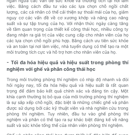
ngăn ngừa các vấn đề sức khỏe và thương tích tại nơi làm
việc. Bằng cách đầu tư vào các lựa chọn chỗ ngồi chất
lượng, các cá nhân có thể cải thiện sự thoải mái của họ, giảm
nguy cơ các vấn đề về cơ xương khớp và nâng cao năng
suất và sự tập trung của họ. Với nhận thức ngày càng tăng
về tầm quan trọng của thiết kế công thái học, nhiều công ty
đang nhận ra giá trị của việc cung cấp cho nhân viên của họ
các lựa chọn chỗ ngồi phù hợp. Bằng cách ưu tiên sức khỏe
và an toàn tại nơi làm việc, nhà tuyển dụng có thể tạo ra một
môi trường tích cực và hỗ trợ hơn cho nhân viên của họ.
- Tối đa hóa hiệu quả và hiệu suất trong phòng thí
nghiệm với ghế và phân công thái học
Trong môi trường phòng thí nghiệm có nhịp độ nhanh và đòi
hỏi ngày nay, tối đa hóa hiệu quả và hiệu suất là rất quan
trọng để đảm bảo kết quả chính xác và đáng tin cậy. Một
khía cạnh thường bị bỏ qua của môi trường phòng thí nghiệm
là sự sắp xếp chỗ ngồi, đặc biệt là những chiếc ghế và phân
được sử dụng bởi các kỹ thuật viên và nhà nghiên cứu trong
phòng thí nghiệm. Tuy nhiên, đầu tư vào ghế phòng thí
nghiệm và phân có thể tạo ra sự khác biệt đáng kể về năng
suất và sức khỏe tổng thể của nhân viên phòng thí nghiệm.