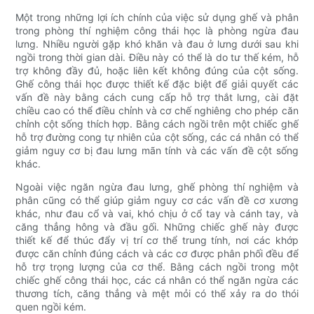
Một trong những lợi ích chính của việc sử dụng ghế và phân
trong phòng thí nghiệm công thái học là phòng ngừa đau
lưng. Nhiều người gặp khó khăn và đau ở lưng dưới sau khi
ngồi trong thời gian dài. Điều này có thể là do tư thế kém, hỗ
trợ không đầy đủ, hoặc liên kết không đúng của cột sống.
Ghế công thái học được thiết kế đặc biệt để giải quyết các
vấn đề này bằng cách cung cấp hỗ trợ thắt lưng, cài đặt
chiều cao có thể điều chỉnh và cơ chế nghiêng cho phép căn
chỉnh cột sống thích hợp. Bằng cách ngồi trên một chiếc ghế
hỗ trợ đường cong tự nhiên của cột sống, các cá nhân có thể
giảm nguy cơ bị đau lưng mãn tính và các vấn đề cột sống
khác.
Ngoài việc ngăn ngừa đau lưng, ghế phòng thí nghiệm và
phân cũng có thể giúp giảm nguy cơ các vấn đề cơ xương
khác, như đau cổ và vai, khó chịu ở cổ tay và cánh tay, và
căng thẳng hông và đầu gối. Những chiếc ghế này được
thiết kế để thúc đẩy vị trí cơ thể trung tính, nơi các khớp
được căn chỉnh đúng cách và các cơ được phân phối đều để
hỗ trợ trọng lượng của cơ thể. Bằng cách ngồi trong một
chiếc ghế công thái học, các cá nhân có thể ngăn ngừa các
thương tích, căng thẳng và mệt mỏi có thể xảy ra do thói
quen ngồi kém.