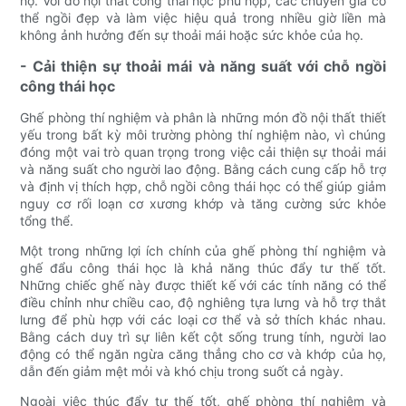
họ. Với đồ nội thất công thái học phù hợp, các chuyên gia có
thể ngồi đẹp và làm việc hiệu quả trong nhiều giờ liền mà
không ảnh hưởng đến sự thoải mái hoặc sức khỏe của họ.
- Cải thiện sự thoải mái và năng suất với chỗ ngồi
công thái học
Ghế phòng thí nghiệm và phân là những món đồ nội thất thiết
yếu trong bất kỳ môi trường phòng thí nghiệm nào, vì chúng
đóng một vai trò quan trọng trong việc cải thiện sự thoải mái
và năng suất cho người lao động. Bằng cách cung cấp hỗ trợ
và định vị thích hợp, chỗ ngồi công thái học có thể giúp giảm
nguy cơ rối loạn cơ xương khớp và tăng cường sức khỏe
tổng thể.
Một trong những lợi ích chính của ghế phòng thí nghiệm và
ghế đẩu công thái học là khả năng thúc đẩy tư thế tốt.
Những chiếc ghế này được thiết kế với các tính năng có thể
điều chỉnh như chiều cao, độ nghiêng tựa lưng và hỗ trợ thắt
lưng để phù hợp với các loại cơ thể và sở thích khác nhau.
Bằng cách duy trì sự liên kết cột sống trung tính, người lao
động có thể ngăn ngừa căng thẳng cho cơ và khớp của họ,
dẫn đến giảm mệt mỏi và khó chịu trong suốt cả ngày.
Ngoài việc thúc đẩy tư thế tốt, ghế phòng thí nghiệm và