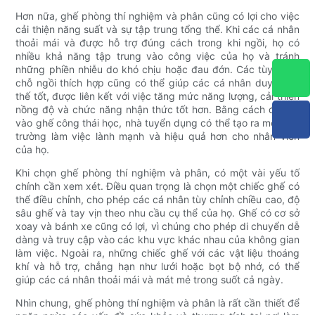
Hơn nữa, ghế phòng thí nghiệm và phân cũng có lợi cho việc
cải thiện năng suất và sự tập trung tổng thể. Khi các cá nhân
thoải mái và được hỗ trợ đúng cách trong khi ngồi, họ có
nhiều khả năng tập trung vào công việc của họ và tránh
những phiền nhiễu do khó chịu hoặc đau đớn. Các tùy chọn
chỗ ngồi thích hợp cũng có thể giúp các cá nhân duy trì tư
thế tốt, được liên kết với việc tăng mức năng lượng, cải thiện
nồng độ và chức năng nhận thức tốt hơn. Bằng cách đầu tư
vào ghế công thái học, nhà tuyển dụng có thể tạo ra một môi
trường làm việc lành mạnh và hiệu quả hơn cho nhân viên
của họ.
Khi chọn ghế phòng thí nghiệm và phân, có một vài yếu tố
chính cần xem xét. Điều quan trọng là chọn một chiếc ghế có
thể điều chỉnh, cho phép các cá nhân tùy chỉnh chiều cao, độ
sâu ghế và tay vịn theo nhu cầu cụ thể của họ. Ghế có cơ sở
xoay và bánh xe cũng có lợi, vì chúng cho phép di chuyển dễ
dàng và truy cập vào các khu vực khác nhau của không gian
làm việc. Ngoài ra, những chiếc ghế với các vật liệu thoáng
khí và hỗ trợ, chẳng hạn như lưới hoặc bọt bộ nhớ, có thể
giúp các cá nhân thoải mái và mát mẻ trong suốt cả ngày.
Nhìn chung, ghế phòng thí nghiệm và phân là rất cần thiết để