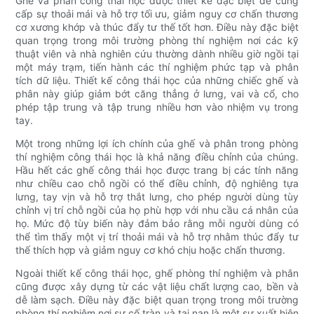
Ghế và phân công thái học được thiết kế đặc biệt để cung
cấp sự thoải mái và hỗ trợ tối ưu, giảm nguy cơ chấn thương
cơ xương khớp và thúc đẩy tư thế tốt hơn. Điều này đặc biệt
quan trọng trong môi trường phòng thí nghiệm nơi các kỹ
thuật viên và nhà nghiên cứu thường dành nhiều giờ ngồi tại
một máy trạm, tiến hành các thí nghiệm phức tạp và phân
tích dữ liệu. Thiết kế công thái học của những chiếc ghế và
phân này giúp giảm bớt căng thẳng ở lưng, vai và cổ, cho
phép tập trung và tập trung nhiều hơn vào nhiệm vụ trong
tay.
Một trong những lợi ích chính của ghế và phân trong phòng
thí nghiệm công thái học là khả năng điều chỉnh của chúng.
Hầu hết các ghế công thái học được trang bị các tính năng
như chiều cao chỗ ngồi có thể điều chỉnh, độ nghiêng tựa
lưng, tay vịn và hỗ trợ thắt lưng, cho phép người dùng tùy
chỉnh vị trí chỗ ngồi của họ phù hợp với nhu cầu cá nhân của
họ. Mức độ tùy biến này đảm bảo rằng mỗi người dùng có
thể tìm thấy một vị trí thoải mái và hỗ trợ nhằm thúc đẩy tư
thế thích hợp và giảm nguy cơ khó chịu hoặc chấn thương.
Ngoài thiết kế công thái học, ghế phòng thí nghiệm và phân
cũng được xây dựng từ các vật liệu chất lượng cao, bền và
dễ làm sạch. Điều này đặc biệt quan trọng trong môi trường
phòng thí nghiệm nơi sự cố tràn và tai nạn là một sự xuất hiện