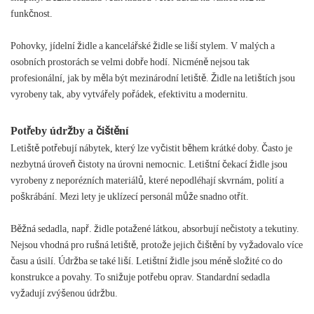
funkčnost.
Pohovky, jídelní židle a kancelářské židle se liší stylem. V malých a
osobních prostorách se velmi dobře hodí. Nicméně nejsou tak
profesionální, jak by měla být mezinárodní letiště. Židle na letištích jsou
vyrobeny tak, aby vytvářely pořádek, efektivitu a modernitu.
Potřeby údržby a čištění
Letiště potřebují nábytek, který lze vyčistit během krátké doby. Často je
nezbytná úroveň čistoty na úrovni nemocnic. Letištní čekací židle jsou
vyrobeny z neporézních materiálů, které nepodléhají skvrnám, polití a
poškrábání. Mezi lety je uklízecí personál může snadno otřít.
Běžná sedadla, např. židle potažené látkou, absorbují nečistoty a tekutiny.
Nejsou vhodná pro rušná letiště, protože jejich čištění by vyžadovalo více
času a úsilí. Údržba se také liší. Letištní židle jsou méně složité co do
konstrukce a povahy. To snižuje potřebu oprav. Standardní sedadla
vyžadují zvýšenou údržbu.