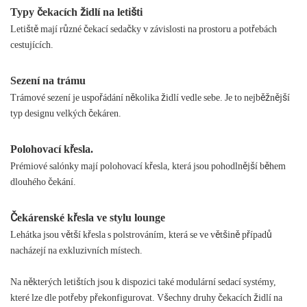
Typy čekacích židlí na letišti
Letiště mají různé čekací sedačky v závislosti na prostoru a potřebách
cestujících.
Sezení na trámu
Trámové sezení je uspořádání několika židlí vedle sebe. Je to nejběžnější
typ designu velkých čekáren.
Polohovací křesla.
Prémiové salónky mají polohovací křesla, která jsou pohodlnější během
dlouhého čekání.
Čekárenské křesla ve stylu lounge
Lehátka jsou větší křesla s polstrováním, která se ve většině případů
nacházejí na exkluzivních místech.
Na některých letištích jsou k dispozici také modulární sedací systémy,
které lze dle potřeby překonfigurovat. Všechny druhy čekacích židlí na