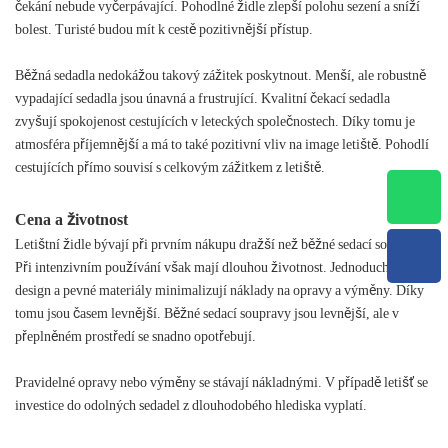
čekání nebude vyčerpávající. Pohodlné židle zlepší polohu sezení a sníží
bolest. Turisté budou mít k cestě pozitivnější přístup.
Běžná sedadla nedokážou takový zážitek poskytnout. Menší, ale robustně
vypadající sedadla jsou únavná a frustrující. Kvalitní čekací sedadla
zvyšují spokojenost cestujících v leteckých společnostech. Díky tomu je
atmosféra příjemnější a má to také pozitivní vliv na image letiště. Pohodlí
cestujících přímo souvisí s celkovým zážitkem z letiště.
Cena a životnost
Letištní židle bývají při prvním nákupu dražší než běžné sedací soupravy.
Při intenzivním používání však mají dlouhou životnost. Jednoduchý
design a pevné materiály minimalizují náklady na opravy a výměny. Díky
tomu jsou časem levnější. Běžné sedací soupravy jsou levnější, ale v
přeplněném prostředí se snadno opotřebují.
Pravidelné opravy nebo výměny se stávají nákladnými. V případě letišť se
investice do odolných sedadel z dlouhodobého hlediska vyplatí.