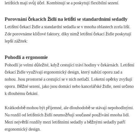
letištích mají svůj účel. Kombinují se a poskytují flexibilní sezení.
Porovnání čekacích židlí na letišti se standardními sedadly
Letištní čekací židle a standardní sedadla se v mnoha oblastech zcela liší.
Zde porovnáme klíčové faktory, díky nimž letištní čekací židle poskytují
lepší zážitek:
Pohodlí a ergonomie
Pohodlí je velmi důležité, když cestující tráví hodiny v čekárnách. Letištní
čekací židle využívají ergonomický design, který nabízí oporu zad a
nohou. Jsou prostorné a cestující se v nich netlačí. Loketní opěrky zvyšují
oporu. Běžné sezení, jako jsou domácí nebo kancelářské židle, není určeno
k dlouhému čekání.
Krátkodobě mohou být příjemné, ale dlouhodobě se stávají nepohodlnými.
Na rozdíl od letištních židlí neumožňují současné používání mnoha lidí.
Mezi největší rozdíly mezi letištními sedadly a běžnými sedadly patří
ergonomický design.