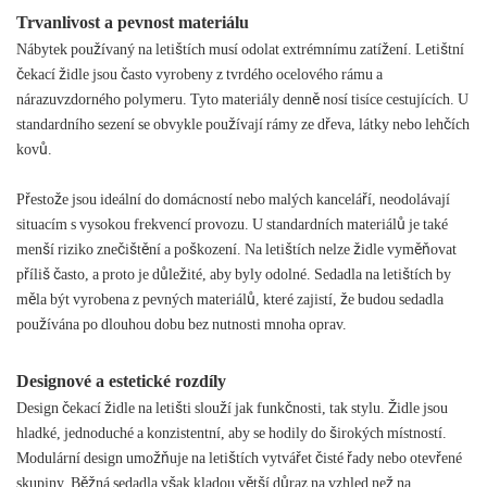
Trvanlivost a pevnost materiálu
Nábytek používaný na letištích musí odolat extrémnímu zatížení. Letištní
čekací židle jsou často vyrobeny z tvrdého ocelového rámu a
nárazuvzdorného polymeru. Tyto materiály denně nosí tisíce cestujících. U
standardního sezení se obvykle používají rámy ze dřeva, látky nebo lehčích
kovů.
Přestože jsou ideální do domácností nebo malých kanceláří, neodolávají
situacím s vysokou frekvencí provozu. U standardních materiálů je také
menší riziko znečištění a poškození. Na letištích nelze židle vyměňovat
příliš často, a proto je důležité, aby byly odolné. Sedadla na letištích by
měla být vyrobena z pevných materiálů, které zajistí, že budou sedadla
používána po dlouhou dobu bez nutnosti mnoha oprav.
Designové a estetické rozdíly
Design čekací židle na letišti slouží jak funkčnosti, tak stylu. Židle jsou
hladké, jednoduché a konzistentní, aby se hodily do širokých místností.
Modulární design umožňuje na letištích vytvářet čisté řady nebo otevřené
skupiny. Běžná sedadla však kladou větší důraz na vzhled než na