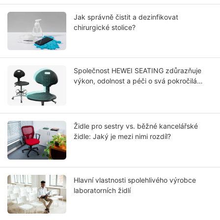
Jak správně čistit a dezinfikovat
chirurgické stolice?
Společnost HEWEI SEATING zdůrazňuje
výkon, odolnost a péči o svá pokročilá
řešení integrálního potahu sedadel z PU
polyuretanu
Židle pro sestry vs. běžné kancelářské
židle: Jaký je mezi nimi rozdíl?
Hlavní vlastnosti spolehlivého výrobce
laboratorních židlí