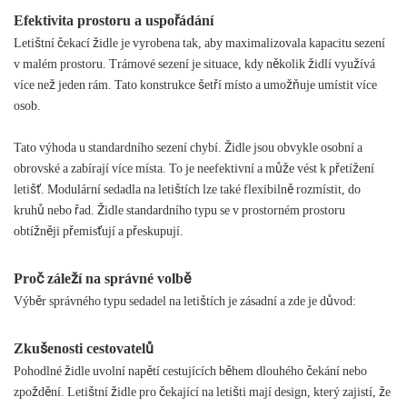
Efektivita prostoru a uspořádání
Letištní čekací židle je vyrobena tak, aby maximalizovala kapacitu sezení
v malém prostoru. Trámové sezení je situace, kdy několik židlí využívá
více než jeden rám. Tato konstrukce šetří místo a umožňuje umístit více
osob.
Tato výhoda u standardního sezení chybí. Židle jsou obvykle osobní a
obrovské a zabírají více místa. To je neefektivní a může vést k přetížení
letišť. Modulární sedadla na letištích lze také flexibilně rozmístit, do
kruhů nebo řad. Židle standardního typu se v prostorném prostoru
obtížněji přemisťují a přeskupují.
Proč záleží na správné volbě
Výběr správného typu sedadel na letištích je zásadní a zde je důvod:
Zkušenosti cestovatelů
Pohodlné židle uvolní napětí cestujících během dlouhého čekání nebo
zpoždění. Letištní židle pro čekající na letišti mají design, který zajistí, že