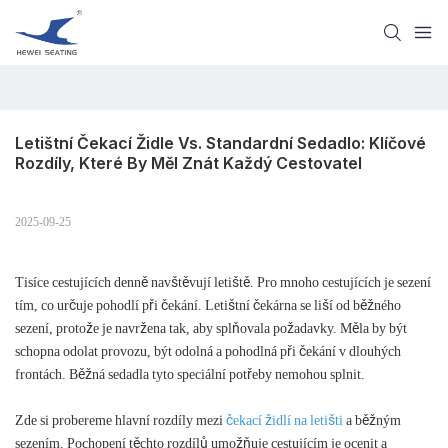
Letištní Čekací Židle Vs. Standardní Sedadlo: Klíčové 
Rozdíly, Které By Měl Znát Každý Cestovatel
2025-09-25
Tisíce cestujících denně navštěvují letiště. Pro mnoho cestujících je sezení
tím, co určuje pohodlí při čekání. Letištní čekárna se liší od běžného
sezení, protože je navržena tak, aby splňovala požadavky. Měla by být
schopna odolat provozu, být odolná a pohodlná při čekání v dlouhých
frontách. Běžná sedadla tyto speciální potřeby nemohou splnit.
Zde si probereme hlavní rozdíly mezi
čekací židlí na letišti
a běžným
sezením. Pochopení těchto rozdílů umožňuje cestujícím je ocenit a