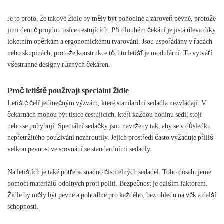
Je to proto, že takové židle by měly být pohodlné a zároveň pevné, protože
jimi denně projdou tisíce cestujících. Při dlouhém čekání je jistá úleva díky
loketním opěrkám a ergonomickému tvarování. Jsou uspořádány v řadách
nebo skupinách, protože konstrukce těchto letišť je modulární. To vytváří
všestranné designy různých čekáren.
Proč letiště používají speciální židle
Letiště čelí jedinečným výzvám, které standardní sedadla nezvládají. V
čekárnách mohou být tisíce cestujících, kteří každou hodinu sedí, stojí
nebo se pohybují. Speciální sedačky jsou navrženy tak, aby se v důsledku
nepřetržitého používání nezhroutily. Jejich prostředí často vyžaduje příliš
velkou pevnost ve srovnání se standardními sedadly.
Na letištích je také potřeba snadno čistitelných sedadel. Toho dosahujeme
pomocí materiálů odolných proti polití. Bezpečnost je dalším faktorem.
Židle by měly být pevné a pohodlné pro každého, bez ohledu na věk a další
schopnosti.