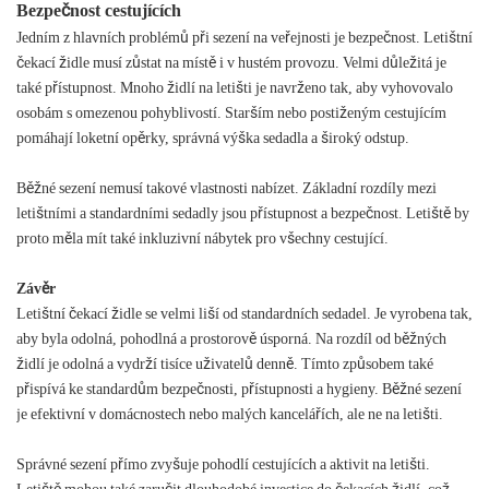
Bezpečnost cestujících
Jedním z hlavních problémů při sezení na veřejnosti je bezpečnost. Letištní
čekací židle musí zůstat na místě i v hustém provozu. Velmi důležitá je
také přístupnost. Mnoho židlí na letišti je navrženo tak, aby vyhovovalo
osobám s omezenou pohyblivostí. Starším nebo postiženým cestujícím
pomáhají loketní opěrky, správná výška sedadla a široký odstup.
Běžné sezení nemusí takové vlastnosti nabízet. Základní rozdíly mezi
letištními a standardními sedadly jsou přístupnost a bezpečnost. Letiště by
proto měla mít také inkluzivní nábytek pro všechny cestující.
Závěr
Letištní čekací židle se velmi liší od standardních sedadel. Je vyrobena tak,
aby byla odolná, pohodlná a prostorově úsporná. Na rozdíl od běžných
židlí je odolná a vydrží tisíce uživatelů denně. Tímto způsobem také
přispívá ke standardům bezpečnosti, přístupnosti a hygieny. Běžné sezení
je efektivní v domácnostech nebo malých kancelářích, ale ne na letišti.
Správné sezení přímo zvyšuje pohodlí cestujících a aktivit na letišti.
Letiště mohou také zaručit dlouhodobé investice do čekacích židlí, což