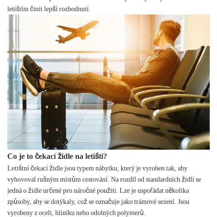
letištím činit lepší rozhodnutí.
Co je to čekací židle na letišti?
Letištní čekací židle jsou typem nábytku, který je vyroben tak, aby
vyhovoval rušným místům cestování. Na rozdíl od standardních židlí se
jedná o židle určené pro náročné použití. Lze je uspořádat několika
způsoby, aby se dotýkaly, což se označuje jako trámové sezení. Jsou
vyrobeny z oceli, hliníku nebo odolných polymerů.