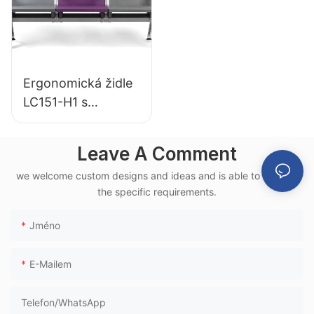
Ergonomická židle
LC151-H1 s
hliníkovým rámem
pro čekání na letišti
Leave A Comment
z polyuretanu pro
we welcome custom designs and ideas and is able to cater to
použití v terminálu
the specific requirements.
vysokorychlostních
vlaků
Jméno
E-Mailem
Telefon/WhatsApp