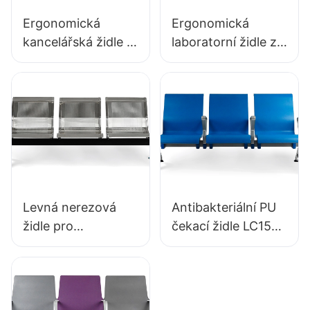
Ergonomická
Ergonomická
kancelářská židle z
laboratorní židle z
PU pěny IC091,
odolné PU pěny
vyrobená přímo z
LD13 HEWEI
továrny, HEWEI
SEATING
SEATING
Levná nerezová
Antibakteriální PU
židle pro
čekací židle LC152
servírování LC153-
s hliníkovou
H1, ideální pro
základnou pro
různé veřejné
čekací zóny
prostory