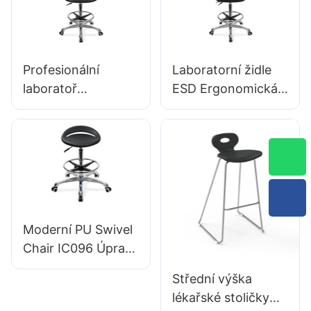
prsten nohou & 5-
hliníkové základny
star základna pro
pro
laboratoře
kancelář/laboratoř
Profesionální
Laboratorní židle
laboratoř
ESD Ergonomická
Ergonomická židle
PU Backrest Design
PU Backrest
5-Star Hliníková
podpora 360 °
základna pro
Otočný stabilní 5-
prodlouženou
hvězdičková
laboratoř
základna vědecky
navržená pro
Moderní PU Swivel
laboratoř
Chair IC096 Úpravy
výšky Nastavitelný
Střední výška
prsten nohou & 5-
lékařské stoličky
star základna |