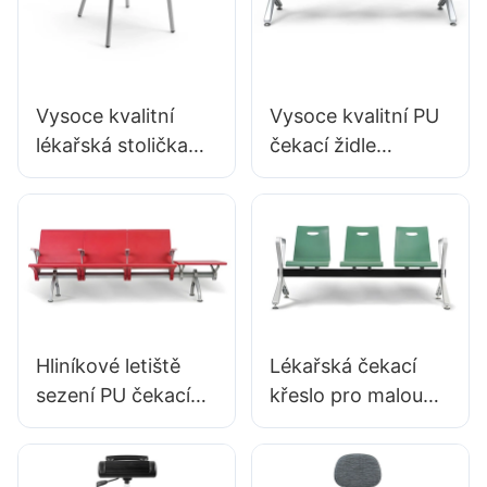
Vysoce kvalitní
Vysoce kvalitní PU
lékařská stolička
čekací židle
DC135-1 pro
hliníková oem
zdravotnické
klinická židle LC099
pracovníky Bulk
Výrobce Hewei
Buy Hewei
Hliníkové letiště
Lékařská čekací
sezení PU čekací
křeslo pro malou
křeslo na letištní
kliniku LC034
salonek LC098
Výrobce Hewei
ODM OEM