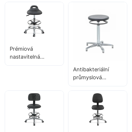
Sedable Výška & 5-
výzkumné instituce
hvězdičková
IC008 na míru na
základna pro
míru buy hewei
laboratorní IC003
Prémiová
nastavitelná
otočná židle s
Antibakteriální
držadlem,
průmyslová
mezigální pěnové
předseda pro
sedadlo & PU
sestavovací linku
laboratoř Design
Workshop
Design Výška
Workstation IC015-
nastavitelného
2 ODM OEM
prstence &
přizpůsobený
Chromed 5-star