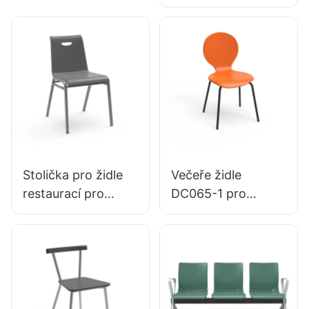
BC133 pro
Ideální pro Office &
pohotovostní
Studio používání
místnosti vedoucí
výrobce židle
Hewei
Stolička pro židle
Večeře židle
restaurací pro
DC065-1 pro
rodinnou večeři
rodinnou restauraci
Hotel DC034-3 Na
hotel OEM ODM
míru na míru na
přizpůsobený
míru
hewei