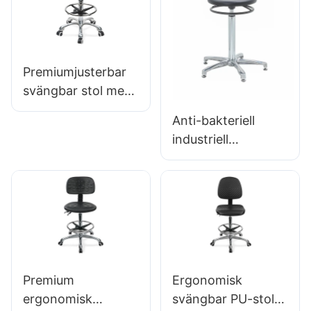
Skräddarsydd
bulkköp Hewei
Premiumjusterbar
svängbar stol med
handtag, intergal
Anti-bakteriell
skumsäte & PU LAB
industriell
PALL DESIGN
ordförande för
Höjdjusterbar
verkstadsmonterin
fotring & Kromad
gslinje Workstation
5-stjärnig bas för
IC015-2 ODM OEM
ultimat komfort
Anpassad Hewei
IC011
Premium
Ergonomisk
ergonomisk
svängbar PU-stol