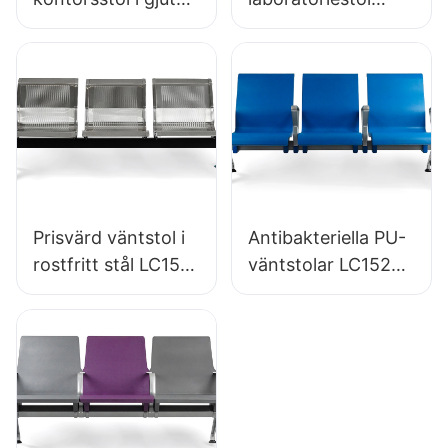
PU-skum direkt
slitstark PU-skum
från fabriken IC091
LD13 HEWEI
HEWEI SEATING
SEATING
Prisvärd väntstol i
Antibakteriella PU-
rostfritt stål LC153-
väntstolar LC152
H1 Perfekt för olika
aluminiumbas för
offentliga
väntzoner
utrymmen