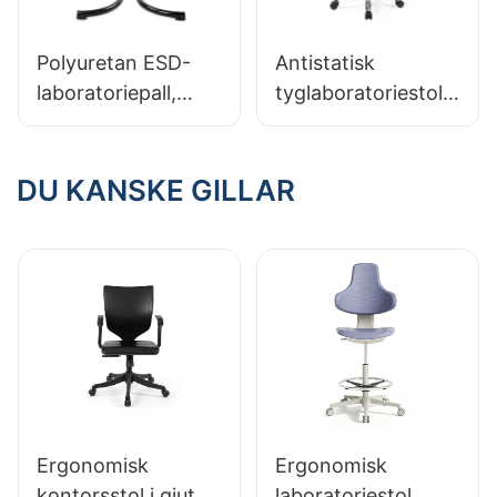
Polyuretan ESD-
Antistatisk
laboratoriepall,
tyglaboratoriestol
justerbar arbetsstol
MC009-1 för
för
högprecisionslokal
sjukhuslaboratorier
er stöder
DU KANSKE GILLAR
och
ODM/OEM
produktionsverkstä
der IC179
Ergonomisk
Ergonomisk
kontorsstol i gjuten
laboratoriestol