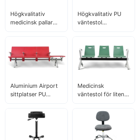
Högkvalitativ
Högkvalitativ PU
medicinsk pallar
väntestol
DC135-1 för
Aluminium OEM
sjukvårdspersonal
Clinic Chairs LC099
Bulk Buy Hewei
Tillverkare Hewei
Aluminium Airport
Medicinsk
sittplatser PU
väntestol för liten
Väntestol för
klinik LC034
Airport Lounge
Tillverkare Hewei
Lounge LC098
ODM OEM
anpassad av Hewei