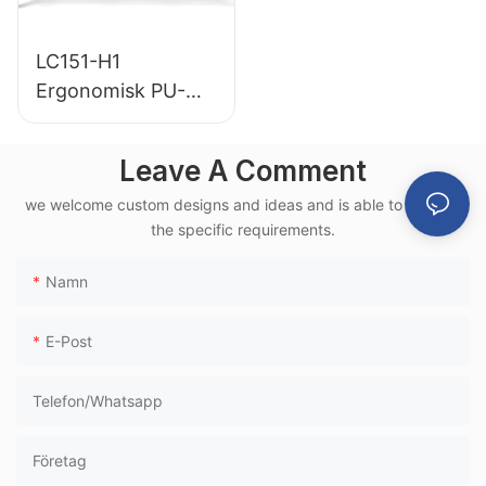
LC151-H1
Ergonomisk PU-
väntstol för
flygplatser i
Leave A Comment
aluminiumram för
we welcome custom designs and ideas and is able to cater to
användning i
the specific requirements.
höghastighetstågte
rminaler
Namn
E-Post
Telefon/whatsapp
Företag