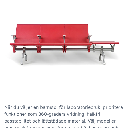
När du väljer en barnstol för laboratoriebruk, prioritera
funktioner som 360-graders vridning, halkfri
basstabilitet och lättstädade material. Välj modeller
med gaslyftmekanismer för smidig höjdjustering och