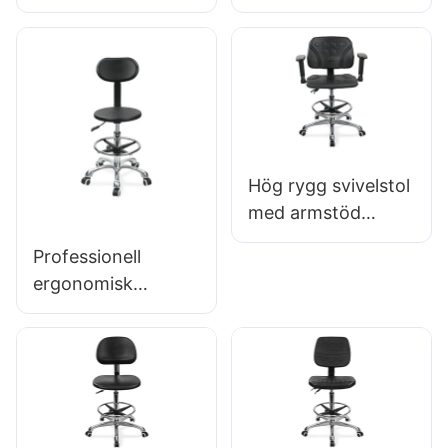
snurrstol Ic027
med ryggstöd &
med justerbart PU-
Integrerad
ryggstöd,
skumsätets
höjdjusterbar sits
höjdjusterbar
och 5-stjärnigt
fotring &
aluminiumbas för
laboratorier/kontor
Hög rygg svivelstol
med armstöd
Justerbar PU-säte
Professionell
IC050 LUMBAR
ergonomisk
Support
svivelstol IC142
Höjdkontroll 5-
med PU-ryggstöd
stjärnig
& armstöd
aluminiumbas för
justerbar fotring &
kontor/labb
5-stjärnig bas för
laboratorier