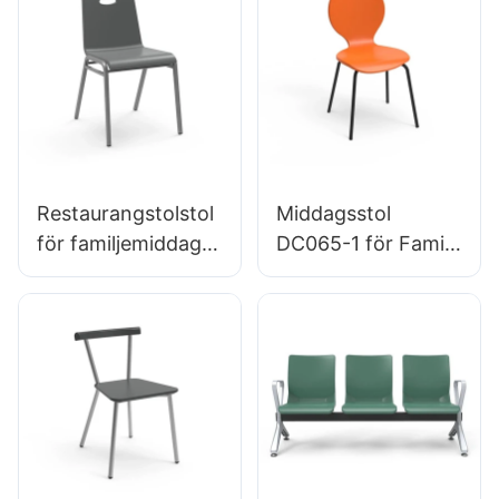
studioanvändning
stoltillverkare
Hewei
Restaurangstolstol
Middagsstol
för familjemiddag
DC065-1 för Family
Hotel DC034-3
Restaurant Hotel
Skräddarsydd
OEM ODM
bulkköp Hewei
Anpassad Hewei