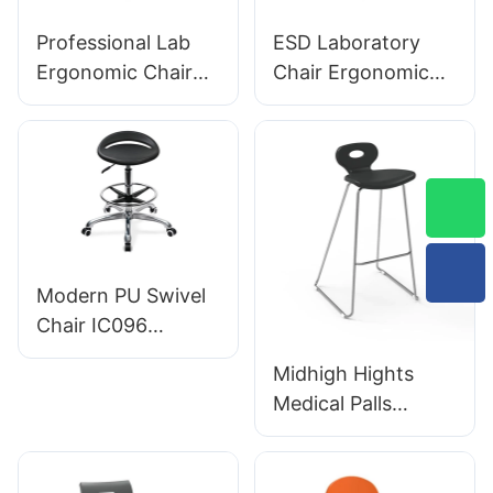
Professional Lab
ESD Laboratory
Ergonomic Chair
Chair Ergonomic
Pu ryggstöd 360 °
PU ryggstöddesign
Svivel Stabil 5-
5-stjärnigt
stjärnig bas
aluminiumbas för
Vetenskapligt
utökat labbarbete
utformad för
laboratorium
Modern PU Swivel
Chair IC096
Höjdjustering
Midhigh Hights
Justerbar fotring &
Medical Palls
5-stjärnig bas |
BC133 för
Perfekt för kontor
akutmottagare
&
Ledande