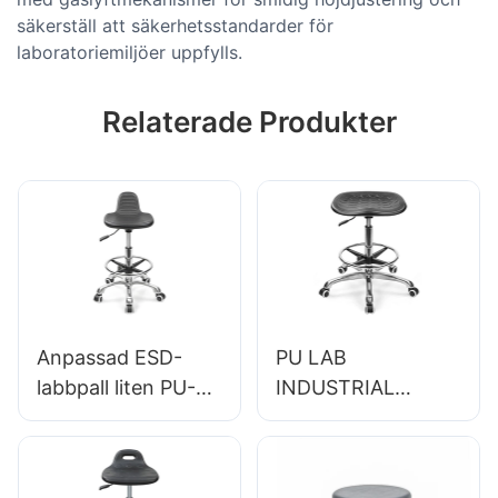
säkerställ att säkerhetsstandarder för
laboratoriemiljöer uppfylls.
Relaterade Produkter
Anpassad ESD-
PU LAB
labbpall liten PU-
INDUSTRIAL
säte justerbar höjd
PRODE för
& 5-stjärnig bas för
forskningsinstitutio
laboratorie IC003
ner IC008