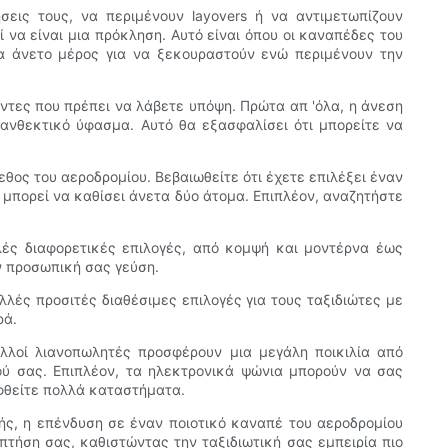
εις τους, να περιμένουν layovers ή να αντιμετωπίζουν
να είναι μια πρόκληση. Αυτό είναι όπου οι καναπέδες του
να άνετο μέρος για να ξεκουραστούν ενώ περιμένουν την
οντες που πρέπει να λάβετε υπόψη. Πρώτα απ 'όλα, η άνεση
 ανθεκτικό ύφασμα. Αυτό θα εξασφαλίσει ότι μπορείτε να
θος του αεροδρομίου. Βεβαιωθείτε ότι έχετε επιλέξει έναν
 μπορεί να καθίσει άνετα δύο άτομα. Επιπλέον, αναζητήστε
λές διαφορετικές επιλογές, από κομψή και μοντέρνα έως
ν προσωπική σας γεύση.
λές προσιτές διαθέσιμες επιλογές για τους ταξιδιώτες με
ρά.
ολλοί λιανοπωλητές προσφέρουν μια μεγάλη ποικιλία από
ού σας. Επιπλέον, τα ηλεκτρονικά ψώνια μπορούν να σας
εφθείτε πολλά καταστήματα.
ής, η επένδυση σε έναν ποιοτικό καναπέ του αεροδρομίου
τήση σας, καθιστώντας την ταξιδιωτική σας εμπειρία πιο