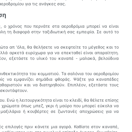
αεροδρομίου για τις ανάγκες σας.
ση
ές, ο χρόνος που περνάτε στα αεροδρόμια μπορεί να είναι
λη τη διαφορά στην ταξιδιωτική σας εμπειρία. Σε αυτό το
τα απ 'όλα, θα θελήσετε να σκεφτείτε το μέγεθος και το
λλά αρκετά ευρύχωρα για να επεκταθεί είναι απαραίτητη.
έον, εξετάστε το υλικό του καναπέ - μαλακά, βελούδινα
νθεκτικότητα του κομματιού. Τα σαλόνια του αεροδρομίου
ίς να εμφανίζει σημάδια φθοράς. Ψάξτε για καναπέδες
αριστούν και να διατηρηθούν. Επιπλέον, εξετάστε τους
 σκοντάφτουν.
υ. Ενώ η λειτουργικότητα είναι το κλειδί, θα θέλετε επίσης
α χρώματα όπως μπεζ, γκρι ή μαύρο που μπορεί εύκολα να
 μαξιλάρια ή κουβέρτες σε ζωντανές αποχρώσεις για να
ς επιλογές πριν κάνετε μια αγορά. Καθίστε στον καναπέ,