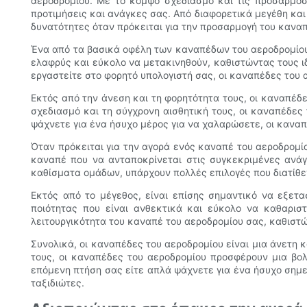
αεροδρομίου. Με το κομψό σχεδιασμό και τις προσαρμόσ
προτιμήσεις και ανάγκες σας. Από διαφορετικά μεγέθη κ
δυνατότητες όταν πρόκειται για την προσαρμογή του καναπ
Ένα από τα βασικά οφέλη των καναπέδων του αεροδρομίου 
ελαφρύς και εύκολο να μετακινηθούν, καθιστώντας τους ιδ
εργαστείτε στο φορητό υπολογιστή σας, οι καναπέδες του 
Εκτός από την άνεση και τη φορητότητα τους, οι καναπέδ
σχεδιασμό και τη σύγχρονη αισθητική τους, οι καναπέδες
ψάχνετε για ένα ήσυχο μέρος για να χαλαρώσετε, οι καναπ
Όταν πρόκειται για την αγορά ενός καναπέ του αεροδρομί
καναπέ που να ανταποκρίνεται στις συγκεκριμένες ανάγκ
καθίσματα ομάδων, υπάρχουν πολλές επιλογές που διατίθεντ
Εκτός από το μέγεθος, είναι επίσης σημαντικό να εξετ
ποιότητας που είναι ανθεκτικά και εύκολο να καθαρισ
λειτουργικότητα του καναπέ του αεροδρομίου σας, καθιστ
Συνολικά, οι καναπέδες του αεροδρομίου είναι μια άνετη 
τους, οι καναπέδες του αεροδρομίου προσφέρουν μια βολ
επόμενη πτήση σας είτε απλά ψάχνετε για ένα ήσυχο σημε
ταξιδιώτες.