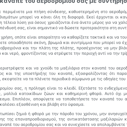
καναπέ του αεροδρομίου σας με συντήρησ
 Είτε περιμένετε μια πτήση σύνδεσης, καθυστερημένη στο αεροδρό
θισμάτων μπορεί να κάνει όλη τη διαφορά. Εκεί έρχονται οι κ
 η τέλεια λύση για όσους χρειάζονται ένα άνετο μέρος για να χα
επένδυσή σας, είναι σημαντικό να δώσετε προτεραιότητα στη συντ
 χρήση, οπότε είναι απαραίτητο να καθαρίζετε τακτικά και να το
σετε οποιαδήποτε σκόνη, βρωμιά και συντρίμμια που μπορεί να έ
οβραχιόνια και την πλάτη της πλάτης, προσέχοντας να μην βλά
 και νερό, φροντίζοντας να στρέψετε την περιοχή αντί να την τρ
περιστρέφετε και να χνούδι τα μαξιλάρια στον καναπέ του αερο
ος και της υποστήριξης του καναπέ, εξασφαλίζοντας ότι παρα
σκεφτείτε να τα πλένετε περιοδικά σύμφωνα με τις οδηγίες του 
ρομίου σας, η πρόληψη είναι το κλειδί. Εξετάστε το ενδεχόμ
, μαλλιά κατοικίδιων ζώων και καθημερινή φθορά. Αυτό όχι μ
θεσμα. Επιπλέον, αποφύγετε να τοποθετήσετε τον καναπέ του 
καλέσει εξασθένιση και βλάβη στο ύφασμα.
τωπίσει ζημιά ή φθορά με την πάροδο του χρόνου, μην ανησυχεί
ης της επαναπροσδιορισμού, της αντικατάστασης μαξιλαριών κ
καναπέ του αεροδρομίου σας και να συνεχίσετε να απολαμβάνετε τ