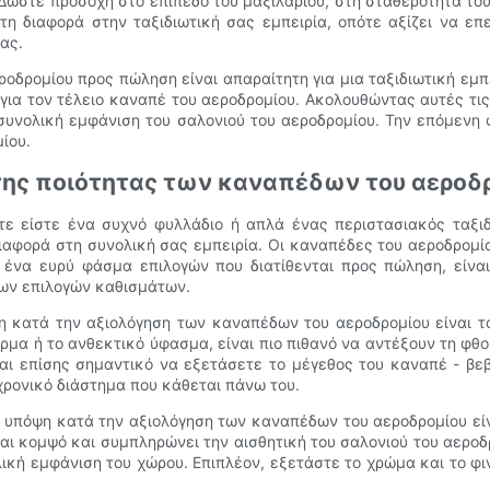
 Δώστε προσοχή στο επίπεδο του μαξιλαριού, στη σταθερότητα το
η διαφορά στην ταξιδιωτική σας εμπειρία, οπότε αξίζει να ε
ας.
ροδρομίου προς πώληση είναι απαραίτητη για μια ταξιδιωτική εμπ
 για τον τέλειο καναπέ του αεροδρομίου. Ακολουθώντας αυτές τι
 συνολική εμφάνιση του σαλονιού του αεροδρομίου. Την επόμενη
ίου.
 της ποιότητας των καναπέδων του αεροδ
 Είτε είστε ένα συχνό φυλλάδιο ή απλά ένας περιστασιακός ταξ
αφορά στη συνολική σας εμπειρία. Οι καναπέδες του αεροδρομίου
ένα ευρύ φάσμα επιλογών που διατίθενται προς πώληση, είνα
των επιλογών καθισμάτων.
 κατά την αξιολόγηση των καναπέδων του αεροδρομίου είναι το
ρμα ή το ανθεκτικό ύφασμα, είναι πιο πιθανό να αντέξουν τη φθ
ναι επίσης σημαντικό να εξετάσετε το μέγεθος του καναπέ - βεβ
χρονικό διάστημα που κάθεται πάνω του.
υπόψη κατά την αξιολόγηση των καναπέδων του αεροδρομίου είνα
αι κομψό και συμπληρώνει την αισθητική του σαλονιού του αεροδ
λική εμφάνιση του χώρου. Επιπλέον, εξετάστε το χρώμα και το φ