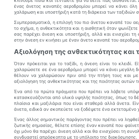
κλίνουμε πίσω και τεντώστε για να δείτε πώς αισθάνεται.
ένας άνετος καναπές αεροδρομίου μπορεί να κάνει όλη τ
χαλάρωση και υποστήριξη κατά τη διάρκεια των ταξιδιών σ
Συμπερασματικά, η επιλογή του πιο άνετου καναπέ του αε
το σχήμα, η ανθεκτικότητα και η αισθητική όταν ψωνίζετε
σας παρέχει άνεση και υποστήριξη, αλλά και ενισχύει τη
στην άνεση εν κινήσει με έναν άνετο καναπέ του αεροδρομ
Αξιολόγηση της ανθεκτικότητας και
Όταν πρόκειται για το ταξίδι, η άνεση είναι το κλειδί.
χαλαρώσετε σε ένα αεροδρόμιο μπορεί να κάνει μεγάλη δι
θέλουν να χαλαρώσουν πριν από την πτήση τους και με 
αξιολόγηση της ανθεκτικότητας και της ποιότητας αυτών 
Ένα από τα πρώτα πράγματα που πρέπει να λάβετε υπόψη
κατασκευάζονται από υλικά υψηλής ποιότητας, όπως το δέ
πλαίσια και μαξιλάρια που είναι σταθερά αλλά άνετα. Εί
άνετα, ειδικά αν σκοπεύετε να ξοδέψετε ένα εκτεταμένο 
Ένας άλλος σημαντικός παράγοντας που πρέπει να ληφθεί 
ζωτικής σημασίας, θέλετε επίσης έναν καναπέ που φαίνετ
όχι μόνο θα παρέχει άνεση αλλά και θα ενισχύσει τη συνο
συνδυαστεί απρόσκοπτα με το υπόλοιπο της διακόσμησης.