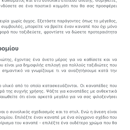
υ καθίσματος και στο συνολικό επίπεδο άνεσης. Θυμηθείτε,
πενδύσετε σε ένα ποιοτικό κομμάτι που θα σας προσφέρει
ειρία χωρίς άγχος. Εξετάστε παράγοντες όπως το μέγεθος,
ς συμβουλές, μπορείτε να βρείτε έναν καναπέ που όχι μόνο
 φορά που ταξιδεύετε, φροντίστε να δώσετε προτεραιότητα
ρομίου
ιδιώτης, έχοντας ένα άνετο μέρος για να καθίσετε και να
 είναι μια δημοφιλής επιλογή για πολλούς ταξιδιώτες που
ι σημαντικό να γνωρίζουμε τι να αναζητήσουμε κατά την
 υλικό από το οποίο κατασκευάζονται. Οι καναπέδες που
ορά της συχνής χρήσης. Ψάξτε για καναπέδες με ανθεκτικά
αιωθείτε ότι είναι αρκετά μεγάλο για να σας φιλοξενήσει
ι ο συνολικός σχεδιασμός και το στυλ. Ενώ η άνεση είναι
ρομίου. Επιλέξτε έναν καναπέ με ένα σύγχρονο σχέδιο που
ινίρισμα του καναπέ - επιλέξτε ένα ουδέτερο χρώμα που θα