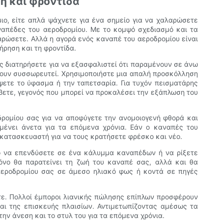
η και φροντίδα
μιο, είτε απλά ψάχνετε για ένα σημείο για να χαλαρώσετε
αναπέδες του αεροδρομίου. Με το κομψό σχεδιασμό και τα
λαρώσετε. Αλλά η αγορά ενός καναπέ του αεροδρομίου είναι
ήρηση και τη φροντίδα.
υς διατηρήσετε για να εξασφαλιστεί ότι παραμένουν σε άνω
χουν συσσωρευτεί. Χρησιμοποιήστε μια απαλή προσκόλληση
ψετε το ύφασμα ή την ταπετσαρία. Για τυχόν πεισματάρης
ίβετε, γεγονός που μπορεί να προκαλέσει την εξάπλωση του
δρομίου σας για να αποφύγετε την ανομοιογενή φθορά και
μένει άνετα για τα επόμενα χρόνια. Εάν ο καναπές του
κατασκευαστή για να τους κρατήσετε φρέσκο ​​και νέο.
ενο να επενδύσετε σε ένα κάλυμμα καναπέδων ή να ρίξετε
όνο θα παρατείνει τη ζωή του καναπέ σας, αλλά και θα
αεροδρομίου σας σε άμεσο ηλιακό φως ή κοντά σε πηγές
τε. Πολλοί έμποροι λιανικής πώλησης επίπλων προσφέρουν
αι της επισκευής πλαισίων. Αντιμετωπίζοντας αμέσως τα
ην άνεση και το στυλ του για τα επόμενα χρόνια.