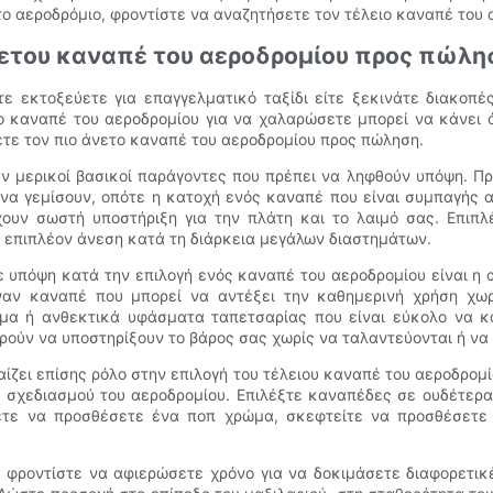
το αεροδρόμιο, φροντίστε να αναζητήσετε τον τέλειο καναπέ του 
άνετου καναπέ του αεροδρομίου προς πώλη
 Είτε εκτοξεύετε για επαγγελματικό ταξίδι είτε ξεκινάτε διακοπ
το καναπέ του αεροδρομίου για να χαλαρώσετε μπορεί να κάνει ό
ετε τον πιο άνετο καναπέ του αεροδρομίου προς πώληση.
ν μερικοί βασικοί παράγοντες που πρέπει να ληφθούν υπόψη. Πρώ
να γεμίσουν, οπότε η κατοχή ενός καναπέ που είναι συμπαγής α
υν σωστή υποστήριξη για την πλάτη και το λαιμό σας. Επιπλ
ει επιπλέον άνεση κατά τη διάρκεια μεγάλων διαστημάτων.
 υπόψη κατά την επιλογή ενός καναπέ του αεροδρομίου είναι η α
ναν καναπέ που μπορεί να αντέξει την καθημερινή χρήση χωρ
α ή ανθεκτικά υφάσματα ταπετσαρίας που είναι εύκολο να καθ
ορούν να υποστηρίξουν το βάρος σας χωρίς να ταλαντεύονται ή να
ίζει επίσης ρόλο στην επιλογή του τέλειου καναπέ του αεροδρομίο
 σχεδιασμού του αεροδρομίου. Επιλέξτε καναπέδες σε ουδέτερ
ετε να προσθέσετε ένα ποπ χρώμα, σκεφτείτε να προσθέσετε
φροντίστε να αφιερώσετε χρόνο για να δοκιμάσετε διαφορετικέ