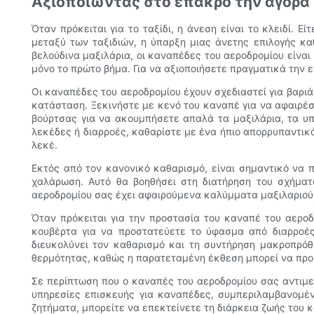
Αξιοποιώντας στο έπακρο την αγορά 
Όταν πρόκειται για το ταξίδι, η άνεση είναι το κλειδί.
μεταξύ των ταξιδιών, η ύπαρξη μιας άνετης επιλογής κα
βελούδινα μαξιλάρια, οι καναπέδες του αεροδρομίου είναι
μόνο το πρώτο βήμα. Για να αξιοποιήσετε πραγματικά την 
Οι καναπέδες του αεροδρομίου έχουν σχεδιαστεί για βαριά
κατάσταση. Ξεκινήστε με κενό του καναπέ για να αφαιρέ
βούρτσας για να ακουμπήσετε απαλά τα μαξιλάρια, τα υπ
λεκέδες ή διαρροές, καθαρίστε με ένα ήπιο απορρυπαντικό
λεκέ.
Εκτός από τον κανονικό καθαρισμό, είναι σημαντικό να 
χαλάρωση. Αυτό θα βοηθήσει στη διατήρηση του σχήματ
αεροδρομίου σας έχει αφαιρούμενα καλύμματα μαξιλαριού, 
Όταν πρόκειται για την προστασία του καναπέ του αεροδ
κουβέρτα για να προστατεύετε το ύφασμα από διαρροές
διευκολύνει τον καθαρισμό και τη συντήρηση μακροπρό
θερμότητας, καθώς η παρατεταμένη έκθεση μπορεί να προ
Σε περίπτωση που ο καναπές του αεροδρομίου σας αντιμε
υπηρεσίες επισκευής για καναπέδες, συμπεριλαμβανομέν
ζητήματα, μπορείτε να επεκτείνετε τη διάρκεια ζωής του 