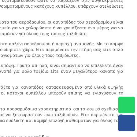
 εξατομικευθούν ώστε να ταιριάζουν στις συγκεκριμένες
 ενσωματωμένους κατόχους κυπέλλου, υπάρχουν ατελείωτες
ατα του αεροδρομίου, οι καναπέδες του αεροδρομίου είναι
ημείο για να χαλαρώσετε ή να χρειάζεστε ένα μέρος για να
ισμάτων για όλους τους τύπους ταξιδιώτη.
ποτε σαλόνι αεροδρομίου ή περιοχή αναμονής. Με το κομψό
οιοδήποτε χώρο. Είτε περιμένετε την πτήση σας είτε απλά
αθισμάτων για όλους τους ταξιδιώτες.
υπόψη. Πρώτα απ 'όλα, είναι σημαντικό να επιλέξετε έναν
αναπέ για σόλο ταξίδια είτε έναν μεγαλύτερο καναπέ για
. Ψάξτε για καναπέδες κατασκευασμένα από υλικά υψηλής
 οι κάτοχοι κυπέλλου μπορούν επίσης να ενισχύσουν τη
Με τα προσαρμόσιμα χαρακτηριστικά και το κομψό σχεδιασμό
ια να ξεκουραστούν ενώ ταξιδεύουν. Είτε περιμένετε την
ια ευέλικτη και κομψή επιλογή καθισμάτων για όλους τους