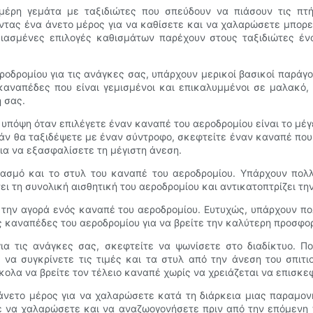
έρη γεμάτα με ταξιδιώτες που σπεύδουν να πιάσουν τις πτήσ
τας ένα άνετο μέρος για να καθίσετε και να χαλαρώσετε μπορεί 
εδιασμένες επιλογές καθισμάτων παρέχουν στους ταξιδιώτες έ
εροδρομίου για τις ανάγκες σας, υπάρχουν μερικοί βασικοί παράγ
καναπέδες που είναι γεμισμένοι και επικαλυμμένοι σε μαλακό,
 σας.
πόψη όταν επιλέγετε έναν καναπέ του αεροδρομίου είναι το μέγε
Εάν θα ταξιδέψετε με έναν σύντροφο, σκεφτείτε έναν καναπέ που
ια να εξασφαλίσετε τη μέγιστη άνεση.
ιασμό και το στυλ του καναπέ του αεροδρομίου. Υπάρχουν πολ
ι τη συνολική αισθητική του αεροδρομίου και αντικατοπτρίζει τη
 την αγορά ενός καναπέ του αεροδρομίου. Ευτυχώς, υπάρχουν πολ
 καναπέδες του αεροδρομίου για να βρείτε την καλύτερη προσφο
ια τις ανάγκες σας, σκεφτείτε να ψωνίσετε στο διαδίκτυο. Π
να συγκρίνετε τις τιμές και τα στυλ από την άνεση του σπιτι
κολα να βρείτε τον τέλειο καναπέ χωρίς να χρειάζεται να επισκ
α άνετο μέρος για να χαλαρώσετε κατά τη διάρκεια μιας παραμον
τε να χαλαρώσετε και να αναζωογονήσετε πριν από την επόμενη π