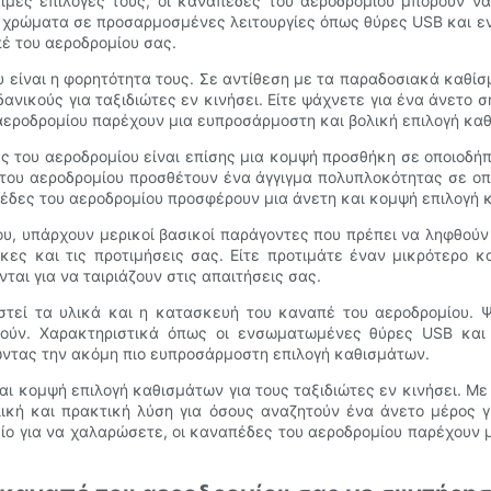
ιμες επιλογές τους, οι καναπέδες του αεροδρομίου μπορούν να
αι χρώματα σε προσαρμοσμένες λειτουργίες όπως θύρες USB και
έ του αεροδρομίου σας.
είναι η φορητότητα τους. Σε αντίθεση με τα παραδοσιακά καθίσμ
ανικούς για ταξιδιώτες εν κινήσει. Είτε ψάχνετε για ένα άνετο σ
αεροδρομίου παρέχουν μια ευπροσάρμοστη και βολική επιλογή καθ
ες του αεροδρομίου είναι επίσης μια κομψή προσθήκη σε οποιοδή
 του αεροδρομίου προσθέτουν ένα άγγιγμα πολυπλοκότητας σε οπ
έδες του αεροδρομίου προσφέρουν μια άνετη και κομψή επιλογή κ
ου, υπάρχουν μερικοί βασικοί παράγοντες που πρέπει να ληφθούν 
ες και τις προτιμήσεις σας. Είτε προτιμάτε έναν μικρότερο κ
αι για να ταιριάζουν στις απαιτήσεις σας.
αστεί τα υλικά και η κατασκευή του καναπέ του αεροδρομίου
τούν. Χαρακτηριστικά όπως οι ενσωματωμένες θύρες USB και
ώντας την ακόμη πιο ευπροσάρμοστη επιλογή καθισμάτων.
και κομψή επιλογή καθισμάτων για τους ταξιδιώτες εν κινήσει. 
ική και πρακτική λύση για όσους αναζητούν ένα άνετο μέρος γ
ίο για να χαλαρώσετε, οι καναπέδες του αεροδρομίου παρέχουν μ