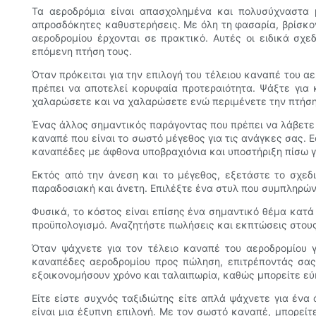
Τα αεροδρόμια είναι απασχολημένα και πολυσύχναστα μ
απροσδόκητες καθυστερήσεις. Με όλη τη φασαρία, βρίσκον
αεροδρομίου έρχονται σε πρακτικό. Αυτές οι ειδικά σχ
επόμενη πτήση τους.
Όταν πρόκειται για την επιλογή του τέλειου καναπέ του α
πρέπει να αποτελεί κορυφαία προτεραιότητα. Ψάξτε για 
χαλαρώσετε και να χαλαρώσετε ενώ περιμένετε την πτήση
Ένας άλλος σημαντικός παράγοντας που πρέπει να λάβετε υ
καναπέ που είναι το σωστό μέγεθος για τις ανάγκες σας. 
καναπέδες με άφθονα υποβραχιόνια και υποστήριξη πίσω γ
Εκτός από την άνεση και το μέγεθος, εξετάστε το σχεδ
παραδοσιακή και άνετη. Επιλέξτε ένα στυλ που συμπληρώνε
Φυσικά, το κόστος είναι επίσης ένα σημαντικό θέμα κατά
προϋπολογισμό. Αναζητήστε πωλήσεις και εκπτώσεις στους
Όταν ψάχνετε για τον τέλειο καναπέ του αεροδρομίου γ
καναπέδες αεροδρομίου προς πώληση, επιτρέποντάς σας 
εξοικονομήσουν χρόνο και ταλαιπωρία, καθώς μπορείτε εύ
Είτε είστε συχνός ταξιδιώτης είτε απλά ψάχνετε για έν
είναι μια έξυπνη επιλογή. Με τον σωστό καναπέ, μπορεί