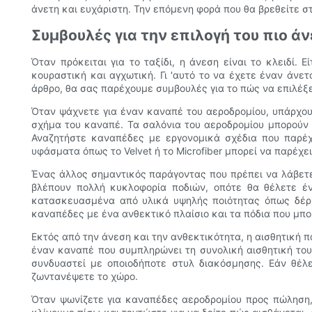
άνετη και ευχάριστη. Την επόμενη φορά που θα βρεθείτε σ
Συμβουλές για την επιλογή του πιο 
Όταν πρόκειται για το ταξίδι, η άνεση είναι το κλειδί.
κουραστική και αγχωτική. Γι 'αυτό το να έχετε έναν άνε
άρθρο, θα σας παρέχουμε συμβουλές για το πώς να επιλέξ
Όταν ψάχνετε για έναν καναπέ του αεροδρομίου, υπάρχου
σχήμα του καναπέ. Τα σαλόνια του αεροδρομίου μπορούν 
Αναζητήστε καναπέδες με εργονομικά σχέδια που παρέχο
υφάσματα όπως το Velvet ή το Microfiber μπορεί να παρέχ
Ένας άλλος σημαντικός παράγοντας που πρέπει να λάβετε
βλέπουν πολλή κυκλοφορία ποδιών, οπότε θα θέλετε έ
κατασκευασμένα από υλικά υψηλής ποιότητας όπως δέρμ
καναπέδες με ένα ανθεκτικό πλαίσιο και τα πόδια που μπ
Εκτός από την άνεση και την ανθεκτικότητα, η αισθητική πα
έναν καναπέ που συμπληρώνει τη συνολική αισθητική του
συνδυαστεί με οποιοδήποτε στυλ διακόσμησης. Εάν θέλ
ζωντανέψετε το χώρο.
Όταν ψωνίζετε για καναπέδες αεροδρομίου προς πώληση, 