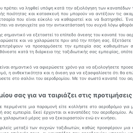
ου πρέπει να ληφθεί υπόψη κατά την αξιολόγηση των καναπέδων
λής ποιότητας και κατασκευή που μπορούν να αντέξουν τις ακα
τσαρία που είναι εύκολο να καθαριστεί και να διατηρηθεί. Έν
πει να ανησυχείτε για την αντικατάστασή του συχνά λόγω φθορά
ίσης σημαντικό να εξεταστεί το επίπεδο άνεσης του καναπέ του α
λαρώσετε και να χαλαρώσετε πριν από την πτήση σας. Εξετάστε
 επιτρέψουν να προσαρμόσετε την εμπειρία σας καθισμάτων 
θάνεστε κατά τη διάρκεια της ταξιδιωτικής σας εμπειρίας, οπότ
ίναι σημαντικό να αφιερώσετε χρόνο για να αξιολογήσετε προσε
μό, η ανθεκτικότητα και η άνεση για να εξασφαλίσετε ότι θα επ
ώσετε στο σαλόνι του αεροδρομίου. Με τον σωστό καναπέ του αε
ου σας για να ταιριάζει στις προτιμήσεις
 Είτε περιμένετε μια παραμονή είτε κολλήστε στο αεροδρόμιο γι
κή σας εμπειρία. Εκεί έρχονται οι καναπέδες του αεροδρομίου. 
αι χαλαρωτικό μέρος για να ξεκουραστούν ενώ εν κινήσει.
μοφιλείς μεταξύ των συχνών ταξιδιωτών, καθώς προσφέρουν μια