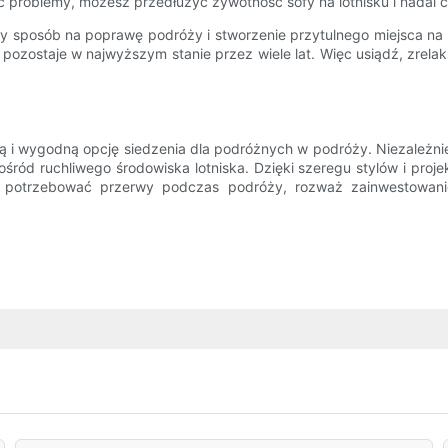
roblemy, możesz przedłużyć żywotność sofy na lotnisku i nadal cie
 sposób na poprawę podróży i stworzenie przytulnego miejsca na rel
pozostaje w najwyższym stanie przez wiele lat. Więc usiądź, zrelaks
 i wygodną opcję siedzenia dla podróżnych w podróży. Niezależnie 
pośród ruchliwego środowiska lotniska. Dzięki szeregu stylów i pro
potrzebować przerwy podczas podróży, rozważ zainwestowanie