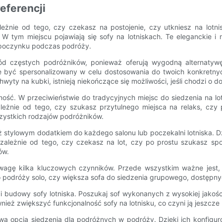
eferencji
ależnie od tego, czy czekasz na postojenie, czy utkniesz na lot
 tym miejscu pojawiają się sofy na lotniskach. Te eleganckie i
dpoczynku podczas podróży.
ród częstych podróżników, ponieważ oferują wygodną alternatywę
e być spersonalizowany w celu dostosowania do twoich konkretnych
yty na kubki, istnieją niekończące się możliwości, jeśli chodzi o do
ość. W przeciwieństwie do tradycyjnych miejsc do siedzenia na lotni
eżnie od tego, czy szukasz przytulnego miejsca na relaks, czy p
zystkich rodzajów podróżników.
eż stylowym dodatkiem do każdego salonu lub poczekalni lotniska. D
ezależnie od tego, czy czekasz na lot, czy po prostu szukasz sp
ów.
uwagę kilka kluczowych czynników. Przede wszystkim ważne jest, 
 do podróży solo, czy większa sofa do siedzenia grupowego, dostęp
 budowy sofy lotniska. Poszukaj sof wykonanych z wysokiej jakości
eż zwiększyć funkcjonalność sofy na lotnisku, co czyni ją jeszcze 
lową opcją siedzenia dla podróżnych w podróży. Dzięki ich konfigu