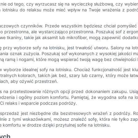
eżnie od tego, czy wyrzucasz się na wycieczkę służbową, czy wybie
na lotnisku do relaksu może mieć wpływ na Twoje wrażenia z podr
luczowych czynników. Przede wszystkim będziesz chciał pomyśleć o
jąco przestronna, ale wystarczająco przestronna. Poszukaj sof z er
zowe tkaniny, takie jak aksamit lub mikrofiber, mogą zapewnić doda
przy wyborze sofy na lotnisku, jest trwałość utworu. Salony na lo
 oznak zużycia. Poszukaj sof wykonanych z wysokiej jakości materi
ną ramą i nogami, które mogą wspierać twoją wagę bez chwiejności 
w wyborze idealnej sofy na lotnisku. Chociaż funkcjonalność jest k
tralnych kolorach, takich jak beż, szary lub czarny, który może ła
ach, aby ożywić przestrzeń.
s na przetestowanie różnych opcji przed dokonaniem zakupu. Usiądź
edzenia i ogólny poziom komfortu. Pamiętaj, że wygodna sofa na l
Ci relaks i wsparcie podczas podróży.
przedaż jest niezbędne dla bezstresowych wrażeń z podróży. Rozwa
dnie z tymi wskazówkami, możesz znaleźć sofę, która nie tylko zap
 komfortu w drodze dzięki przytulnej sofie na lotnisku.
wych