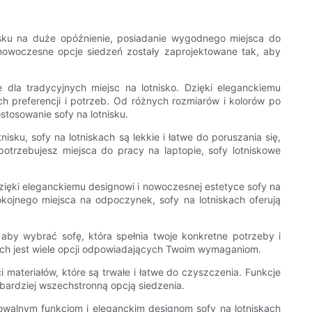
nisku na duże opóźnienie, posiadanie wygodnego miejsca do
 nowoczesne opcje siedzeń zostały zaprojektowane tak, aby
 dla tradycyjnych miejsc na lotnisko. Dzięki eleganckiemu
 preferencji i potrzeb. Od różnych rozmiarów i kolorów po
stosowanie sofy na lotnisku.
sku, sofy na lotniskach są lekkie i łatwe do poruszania się,
otrzebujesz miejsca do pracy na laptopie, sofy lotniskowe
zięki eleganckiemu designowi i nowoczesnej estetyce sofy na
okojnego miejsca na odpoczynek, sofy na lotniskach oferują
aby wybrać sofę, która spełnia twoje konkretne potrzeby i
nych jest wiele opcji odpowiadających Twoim wymaganiom.
 materiałów, które są trwałe i łatwe do czyszczenia. Funkcje
bardziej wszechstronną opcją siedzenia.
rowalnym funkcjom i eleganckim designom sofy na lotniskach