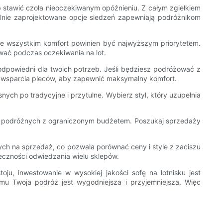
ub stawić czoła nieoczekiwanym opóźnieniu. Z całym zgiełkiem
alnie zaprojektowane opcje siedzeń zapewniają podróżnikom
ede wszystkim komfort powinien być najwyższym priorytetem.
ować podczas oczekiwania na lot.
 odpowiedni dla twoich potrzeb. Jeśli będziesz podróżować z
i wsparcia pleców, aby zapewnić maksymalny komfort.
snych po tradycyjne i przytulne. Wybierz styl, który uzupełnia
 dla podróżnych z ograniczonym budżetem. Poszukaj sprzedaży
owych na sprzedaż, co pozwala porównać ceny i style z zaciszu
eczności odwiedzania wielu sklepów.
u, inwestowanie w wysokiej jakości sofę na lotnisku jest
mu Twoja podróż jest wygodniejsza i przyjemniejsza. Więc