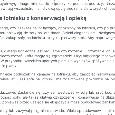
jących wygodnego miejsca do odpoczynku podczas podróży. Niezale
pewniają wszechstronną i stylową opcję siedzenia dla wszystkich po
a lotnisku z konserwacją i opieką
d tego, czy czekasz na lot łączący, opóźniony na lotnisku, czy po p
u pojawiają się sofy na lotniskach. Dzięki eleganckiemu designowi
le zakup sofy na lotnisku to tylko pierwszy krok. Aby naprawdę w
, dlatego konieczne jest regularne czyszczenie i utrzymanie ich, 
nieczyszczeń, które mogły się zgromadzić. Użyj miękkiego mocowani
ki. W przypadku wszelkich upartych plam lub wycieków spożywanie 
się plamy.
hnięcie poduszek na kanapie na lotnisku, aby zapobiec nierównomi
wiele lat. Jeśli sofa na lotnisku ma zdejmowane pokrowce na po
t kluczowe. Zastanów się, czy zainwestować w sofę lub rzuć koc, 
otność sofy, ale także ułatwia czyszczenie i konserwację na dłuż
a, ponieważ przedłużająca się ekspozycja może powodować zanikani
ody lub zużywają się, nie martw się. Wielu sprzedawców mebli 