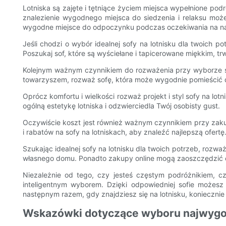
Lotniska są zajęte i tętniące życiem miejsca wypełnione pod
znalezienie wygodnego miejsca do siedzenia i relaksu moż
wygodne miejsce do odpoczynku podczas oczekiwania na na
Jeśli chodzi o wybór idealnej sofy na lotnisku dla twoich
Poszukaj sof, które są wyściełane i tapicerowane miękkim, t
Kolejnym ważnym czynnikiem do rozważenia przy wyborze sofy
towarzyszem, rozważ sofę, która może wygodnie pomieścić d
Oprócz komfortu i wielkości rozważ projekt i styl sofy na lot
ogólną estetykę lotniska i odzwierciedla Twój osobisty gust.
Oczywiście koszt jest również ważnym czynnikiem przy zakup
i rabatów na sofy na lotniskach, aby znaleźć najlepszą ofertę
Szukając idealnej sofy na lotnisku dla twoich potrzeb, rozwa
własnego domu. Ponadto zakupy online mogą zaoszczędzić cz
Niezależnie od tego, czy jesteś częstym podróżnikiem, c
inteligentnym wyborem. Dzięki odpowiedniej sofie możesz
następnym razem, gdy znajdziesz się na lotnisku, koniecznie 
Wskazówki dotyczące wyboru najwygodn