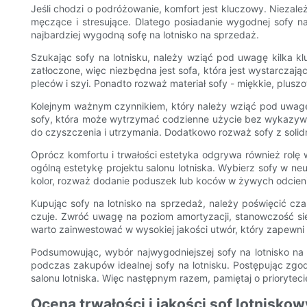
Jeśli chodzi o podróżowanie, komfort jest kluczowy. Niezal
męczące i stresujące. Dlatego posiadanie wygodnej sofy 
najbardziej wygodną sofę na lotnisko na sprzedaż.
Szukając sofy na lotnisku, należy wziąć pod uwagę kilka k
zatłoczone, więc niezbędna jest sofa, która jest wystarcza
pleców i szyi. Ponadto rozważ materiał sofy - miękkie, plus
Kolejnym ważnym czynnikiem, który należy wziąć pod uwagę 
sofy, która może wytrzymać codzienne użycie bez wykazywania
do czyszczenia i utrzymania. Dodatkowo rozważ sofy z solid
Oprócz komfortu i trwałości estetyka odgrywa również rolę 
ogólną estetykę projektu salonu lotniska. Wybierz sofy w neu
kolor, rozważ dodanie poduszek lub koców w żywych odcieni
Kupując sofy na lotnisko na sprzedaż, należy poświęcić cza
czuje. Zwróć uwagę na poziom amortyzacji, stanowczość si
warto zainwestować w wysokiej jakości utwór, który zapewni 
Podsumowując, wybór najwygodniejszej sofy na lotnisko na s
podczas zakupów idealnej sofy na lotnisku. Postępując zgo
salonu lotniska. Więc następnym razem, pamiętaj o priorytecie
Ocena trwałości i jakości sof lotnisko