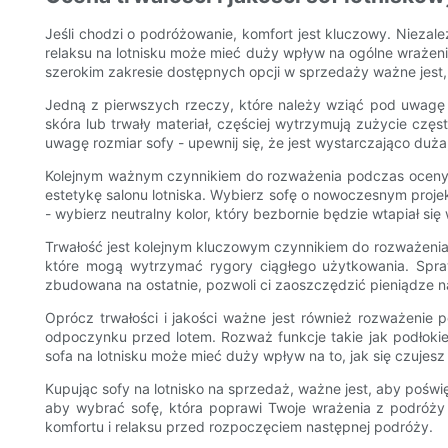
Jeśli chodzi o podróżowanie, komfort jest kluczowy. Niezal
relaksu na lotnisku może mieć duży wpływ na ogólne wrażeni
szerokim zakresie dostępnych opcji w sprzedaży ważne jest, 
Jedną z pierwszych rzeczy, które należy wziąć pod uwagę pr
skóra lub trwały materiał, częściej wytrzymują zużycie cz
uwagę rozmiar sofy - upewnij się, że jest wystarczająco duża
Kolejnym ważnym czynnikiem do rozważenia podczas oceny sof
estetykę salonu lotniska. Wybierz sofę o nowoczesnym projek
- wybierz neutralny kolor, który bezbornie będzie wtapiał się 
Trwałość jest kolejnym kluczowym czynnikiem do rozważenia 
które mogą wytrzymać rygory ciągłego użytkowania. Sprawd
zbudowana na ostatnie, pozwoli ci zaoszczędzić pieniądze n
Oprócz trwałości i jakości ważne jest również rozważenie p
odpoczynku przed lotem. Rozważ funkcje takie jak podłokie
sofa na lotnisku może mieć duży wpływ na to, jak się czujes
Kupując sofy na lotnisko na sprzedaż, ważne jest, aby poświęc
aby wybrać sofę, która poprawi Twoje wrażenia z podróży i
komfortu i relaksu przed rozpoczęciem następnej podróży.