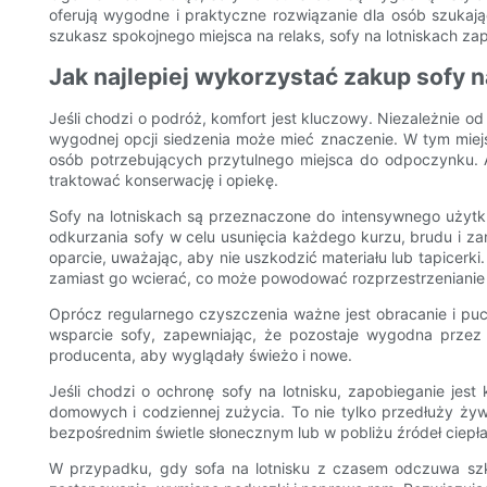
oferują wygodne i praktyczne rozwiązanie dla osób szuka
szukasz spokojnego miejsca na relaks, sofy na lotniskach za
Jak najlepiej wykorzystać zakup sofy n
Jeśli chodzi o podróż, komfort jest kluczowy. Niezależnie o
wygodnej opcji siedzenia może mieć znaczenie. W tym miejsc
osób potrzebujących przytulnego miejsca do odpoczynku. A
traktować konserwację i opiekę.
Sofy na lotniskach są przeznaczone do intensywnego użytku
odkurzania sofy w celu usunięcia każdego kurzu, brudu i za
oparcie, uważając, aby nie uszkodzić materiału lub tapicer
zamiast go wcierać, co może powodować rozprzestrzenianie 
Oprócz regularnego czyszczenia ważne jest obracanie i puc
wsparcie sofy, zapewniając, że pozostaje wygodna przez 
producenta, aby wyglądały świeżo i nowe.
Jeśli chodzi o ochronę sofy na lotnisku, zapobieganie jes
domowych i codziennej zużycia. To nie tylko przedłuży żyw
bezpośrednim świetle słonecznym lub w pobliżu źródeł ciepł
W przypadku, gdy sofa na lotnisku z czasem odczuwa szk