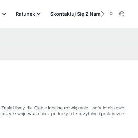
s
Ratunek
Skontaktuj Się Z Nami
naleźliśmy dla Ciebie idealne rozwiązanie - sofy lotniskowe
lepszyć swoje wrażenia z podróży o te przytulne i praktyczne