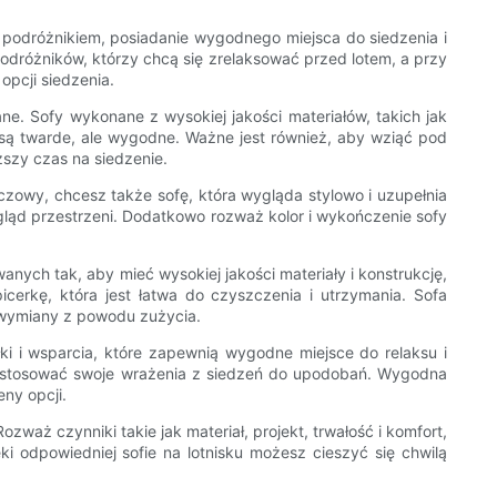
m podróżnikiem, posiadanie wygodnego miejsca do siedzenia i
odróżników, którzy chcą się zrelaksować przed lotem, a przy
opcji siedzenia.
ne. Sofy wykonane z wysokiej jakości materiałów, takich jak
 są twarde, ale wygodne. Ważne jest również, aby wziąć pod
ższy czas na siedzenie.
czowy, chcesz także sofę, która wygląda stylowo i uzupełnia
ygląd przestrzeni. Dodatkowo rozważ kolor i wykończenie sofy
ych tak, aby mieć wysokiej jakości materiały i konstrukcję,
cerkę, która jest łatwa do czyszczenia i utrzymania. Sofa
o wymiany z powodu zużycia.
łki i wsparcia, które zapewnią wygodne miejsce do relaksu i
i dostosować swoje wrażenia z siedzeń do upodobań. Wygodna
ny opcji.
zważ czynniki takie jak materiał, projekt, trwałość i komfort,
i odpowiedniej sofie na lotnisku możesz cieszyć się chwilą