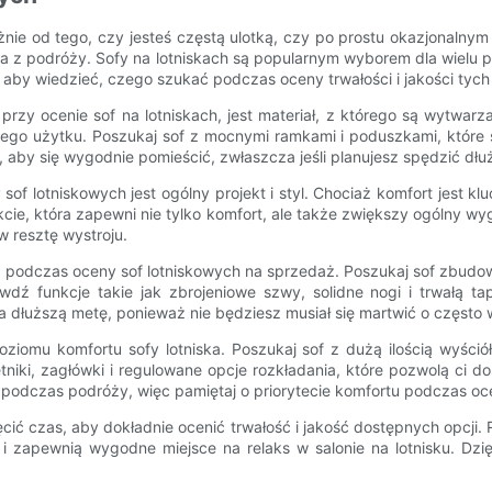
eżnie od tego, czy jesteś częstą ulotką, czy po prostu okazjonalny
a z podróży. Sofy na lotniskach są popularnym wyborem dla wielu p
aby wiedzieć, czego szukać podczas oceny trwałości i jakości tych 
zy ocenie sof na lotniskach, jest materiał, z którego są wytwarza
ęstego użytku. Poszukaj sof z mocnymi ramkami i poduszkami, które
, aby się wygodnie pomieścić, zwłaszcza jeśli planujesz spędzić dłu
 lotniskowych jest ogólny projekt i styl. Chociaż komfort jest klu
cie, która zapewni nie tylko komfort, ale także zwiększy ogólny w
w resztę wystroju.
podczas oceny sof lotniskowych na sprzedaż. Poszukaj sof zbudowan
ź funkcje takie jak zbrojeniowe szwy, solidne nogi i trwałą tapi
a dłuższą metę, ponieważ nie będziesz musiał się martwić o częst
oziomu komfortu sofy lotniska. Poszukaj sof z dużą ilością wyśció
tniki, zagłówki i regulowane opcje rozkładania, które pozwolą c
z podczas podróży, więc pamiętaj o priorytecie komfortu podczas oce
ić czas, aby dokładnie ocenić trwałość i jakość dostępnych opcji. Ro
 zapewnią wygodne miejsce na relaks w salonie na lotnisku. Dzięk