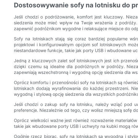
Dostosowywanie sofy na lotnisku do pr
Jeśli chodzi o podróżowanie, komfort jest kluczowy. Niez
siedzenia może mieć wpływ na Twoje wrażenia z podróży. W
zapewnić podróżnikom wygodne i relaksujące miejsce do o
Sofy na lotniskach stają się coraz bardziej popularne wś
projektowi i konfigurowalnym opcjom sof lotniskowych moż
niestandardowe funkcje, takie jak porty USB i wbudowane uchw
Jedną z kluczowych zalet sof lotniskowych jest ich przenośn
dzięki czemu są idealne dla podróżnych w podróży. Niezal
zapewniają wszechstronną i wygodną opcję siedzenia dla ws
Oprócz komfortu i przenośności sofy na lotniskach są równi
lotniskach dodają wyrafinowania do każdej przestrzeni. Ni
wygodną i stylową opcję siedzenia dla wszystkich podróżnik
Jeśli chodzi o zakup sofy na lotnisku, należy wziąć pod 
preferencje. Niezależnie od tego, czy wolisz mniejszą sofę
Oprócz wielkości ważne jest również rozważenie materiałów i
takie jak wbudowane porty USB i uchwyty na kubki mogą równi
Ogólnie rzecz biorąc, sofy na lotniskach są wygodną i sty