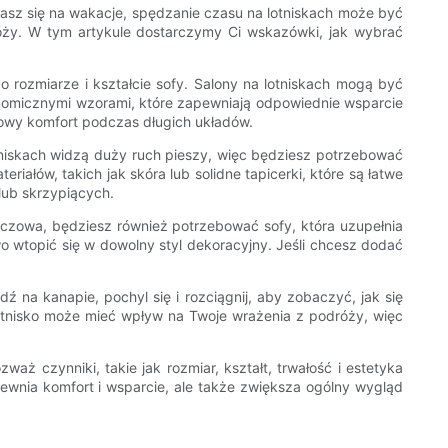
rasz się na wakacje, spędzanie czasu na lotniskach może być
óży. W tym artykule dostarczymy Ci wskazówki, jak wybrać
 rozmiarze i kształcie sofy. Salony na lotniskach mogą być
gonomicznymi wzorami, które zapewniają odpowiednie wsparcie
tkowy komfort podczas długich układów.
tniskach widzą duży ruch pieszy, więc będziesz potrzebować
ałów, takich jak skóra lub solidne tapicerki, które są łatwe
lub skrzypiących.
luczowa, będziesz również potrzebować sofy, która uzupełnia
two wtopić się w dowolny styl dekoracyjny. Jeśli chcesz dodać
 na kanapie, pochyl się i rozciągnij, aby zobaczyć, jak się
otnisko może mieć wpływ na Twoje wrażenia z podróży, więc
ż czynniki, takie jak rozmiar, kształt, trwałość i estetyka
ewnia komfort i wsparcie, ale także zwiększa ogólny wygląd