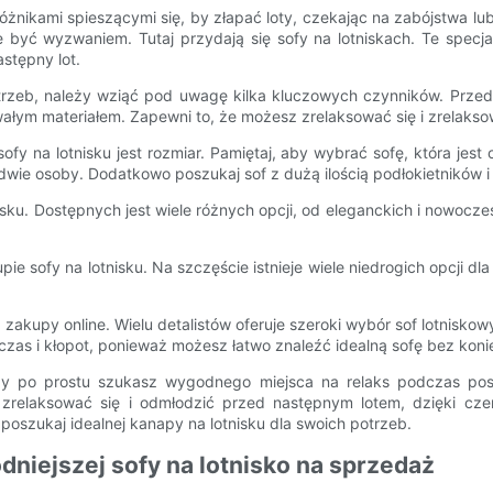
różnikami spieszącymi się, by złapać loty, czekając na zabójstwa l
e być wyzwaniem. Tutaj przydają się sofy na lotniskach. Te specj
stępny lot.
 potrzeb, należy wziąć pod uwagę kilka kluczowych czynników. Prz
rwałym materiałem. Zapewni to, że możesz zrelaksować się i zrelaks
 na lotnisku jest rozmiar. Pamiętaj, aby wybrać sofę, która jest
wie osoby. Dodatkowo poszukaj sof z dużą ilością podłokietników 
nisku. Dostępnych jest wiele różnych opcji, od eleganckich i nowocze
ie sofy na lotnisku. Na szczęście istnieje wiele niedrogich opcji
.
ż zakupy online. Wielu detalistów oferuje szeroki wybór sof lotnisk
as i kłopot, ponieważ możesz łatwo znaleźć idealną sofę bez koni
zy po prostu szukasz wygodnego miejsca na relaks podczas postoj
 zrelaksować się i odmłodzić przed następnym lotem, dzięki cze
poszukaj idealnej kanapy na lotnisku dla swoich potrzeb.
iejszej sofy na lotnisko na sprzedaż