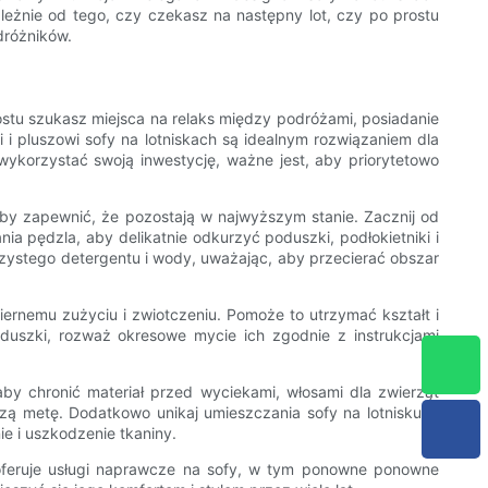
żnie od tego, czy czekasz na następny lot, czy po prostu
dróżników.
rostu szukasz miejsca na relaks między podróżami, posiadanie
 i pluszowi sofy na lotniskach są idealnym rozwiązaniem dla
ykorzystać swoją inwestycję, ważne jest, aby priorytetowo
aby zapewnić, że pozostają w najwyższym stanie. Zacznij od
a pędzla, aby delikatnie odkurzyć poduszki, podłokietniki i
czystego detergentu i wody, uważając, aby przecierać obszar
ernemu zużyciu i zwiotczeniu. Pomoże to utrzymać kształt i
duszki, rozważ okresowe mycie ich zgodnie z instrukcjami
aby chronić materiał przed wyciekami, włosami dla zwierząt
szą metę. Dodatkowo unikaj umieszczania sofy na lotnisku w
e i uszkodzenie tkaniny.
oferuje usługi naprawcze na sofy, w tym ponowne ponowne