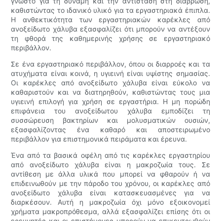
γνωστό για τη δύναμη και την αντίσταση στη διάβρωση,
καθιστώντας το ιδανικό υλικό για τα εργαστηριακά έπιπλα.
Η ανθεκτικότητα των εργαστηριακών καρέκλες από
ανοξείδωτο χάλυβα εξασφαλίζει ότι μπορούν να αντέξουν
τη φθορά της καθημερινής χρήσης σε εργαστηριακό
περιβάλλον.
Σε ένα εργαστηριακό περιβάλλον, όπου οι διαρροές και τα
ατυχήματα είναι κοινά, η υγιεινή είναι υψίστης σημασίας.
Οι καρέκλες από ανοξείδωτο χάλυβα είναι εύκολο να
καθαριστούν και να διατηρηθούν, καθιστώντας τους μια
υγιεινή επιλογή για χρήση σε εργαστήρια. Η μη πορώδη
επιφάνεια του ανοξείδωτου χάλυβα εμποδίζει τη
συσσώρευση βακτηρίων και μολυσματικών ουσιών,
εξασφαλίζοντας ένα καθαρό και αποστειρωμένο
περιβάλλον για επιστημονικά πειράματα και έρευνα.
Ένα από τα βασικά οφέλη από τις καρέκλες εργαστηρίου
από ανοξείδωτο χάλυβα είναι η μακροζωία τους. Σε
αντίθεση με άλλα υλικά που μπορεί να φθαρούν ή να
επιδεινωθούν με την πάροδο του χρόνου, οι καρέκλες από
ανοξείδωτο χάλυβα είναι κατασκευασμένες για να
διαρκέσουν. Αυτή η μακροζωία όχι μόνο εξοικονομεί
χρήματα μακροπρόθεσμα, αλλά εξασφαλίζει επίσης ότι οι
ερευνητές και οι επιστήμονες μπορούν να επικεντρωθούν