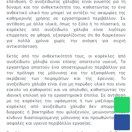
επένδυση. Ο ανοξείδωτος χάλυβας είναι γνωστός για τη
δύναμη και την ανθεκτικότητα του, καθιστώντας το ένα
ανθεκτικό υλικό που μπορεί να αντέξει τις ακαμψίες της
καθημερινής χρήσης σε εργαστηριακό περιβάλλον. Σε
αντίθεση με άλλα υλικά, όπως το ξύλο ή το πλαστικό, οι
καρέκλες από ανοξείδωτο χάλυβα είναι λιγότερο
επιρρεπείς σε φθορά, εξασφαλίζοντας ότι θα διαρκέσουν
για πολλά χρόνια χωρίς την ανάγκη για συχνή
αντικατάσταση.
Εκτός από την ανθεκτικότητά τους, οι καρέκλες από
ανοξείδωτο χάλυβα είναι επίσης απίστευτα υγιεινή. Τα
εργαστήρια απαιτούν ένα αποστειρωμένο περιβάλλον για
την πρόληψη της μόλυνσης και την εξασφάλιση της
ακρίβειας των πειραμάτων και της έρευνας. Το
ανοξείδωτο χάλυβα είναι ένα μη πορώδες υλικό που είναι
εύκολο να καθαριστεί και να απολυθεί, καθιστώντας την
ιδανική επιλογή για τα εργαστηριακά έπιπλα. Σε αντίθεση
με τις καρέκλες του υφάσματος ή των μαξιλαριών, οι
καρέκλες από ανοξείδωτο χάλυβα δεν απορροφούν
διαρροές ή βακτηρίδια που φιλοξενούν, μειώνοντας τον
κίνδυνο διασταυρούμενης μόλυνσης και προωθώντας ένα
ασφαλές και υγιεινό περιβάλλον εργασίας.