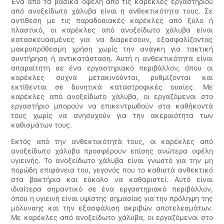
Ένα από τα βασικά οφέλη από τις καρέκλες εργαστηρίου
από ανοξείδωτο χάλυβα είναι η ανθεκτικότητα τους. Σε
αντίθεση με τις παραδοσιακές καρέκλες από ξύλο ή
πλαστικό, οι καρέκλες από ανοξείδωτο χάλυβα είναι
κατασκευασμένες για να διαρκέσουν, εξασφαλίζοντας
μακροπρόθεσμη χρήση χωρίς την ανάγκη για τακτική
συντήρηση ή αντικατάσταση. Αυτή η ανθεκτικότητα είναι
απαραίτητη σε ένα εργαστηριακό περιβάλλον, όπου οι
καρέκλες συχνά μετακινούνται, ρυθμίζονται και
εκτίθενται σε δυνητικά καταστροφικές ουσίες. Με
καρέκλες από ανοξείδωτο χάλυβα, οι εργαζόμενοι στο
εργαστήριο μπορούν να επικεντρωθούν στα καθήκοντά
τους χωρίς να ανησυχούν για την ακεραιότητα των
καθισμάτων τους.
Εκτός από την ανθεκτικότητά τους, οι καρέκλες από
ανοξείδωτο χάλυβα προσφέρουν επίσης ανώτερα οφέλη
υγιεινής. Το ανοξείδωτο χάλυβα είναι γνωστό για την μη
πορώδη επιφάνεια του, γεγονός που το καθιστά ανθεκτικό
στα βακτήρια και εύκολο να καθαριστεί. Αυτό είναι
ιδιαίτερα σημαντικό σε ένα εργαστηριακό περιβάλλον,
όπου η υγιεινή είναι υψίστης σημασίας για την πρόληψη της
μόλυνσης και την εξασφάλιση ακριβών αποτελεσμάτων.
Με καρέκλες από ανοξείδωτο χάλυβα, οι εργαζόμενοι στο