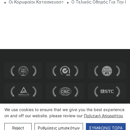
Οι Κορυφαίοι Κατασκευαστές Οδοντιατρικών Καρέκλας Στην
Ο Τελικός Οδηγός Για Την Ε
We use cookies to ensure that we give you the best experience
on and off our website. please review our
Πολιτική Απορρήτου
Πνευματικά δικαιώματα © 2025 HEWEI SEATING |
Χάρτης
ιστότοπου
Reject
Ρυθμίσεις μπισκότων
ΣΥΜΦΩΝΏ ΤΏΡΑ