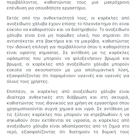
περιβάλλοντος, καθιστώντας τους μια μακρόχρονη
επένδυση για οποιοδήποτε εργαστήριο.
Εκτός από την ανθεκτικότητά τους, οι καρέκλες από
ανοξείδωτο χάλυβα έχουν επίσης το πλεονέκτημα ότι είναι
εύκολο να καθαριστούν και να διατηρηθούν. Το ανοξείδωτο
χάλυβα είναι ένα μη πορώδες υλικό, που σημαίνει ότι
αντιστέκεται στα βακτήρια και τα μικρόβια, καθιστώντας
την ιδανική επιλογή για περιβάλλοντα όπου η καθαριότητα
είναι υψίστης σημασίας. Σε αντίθεση με τις καρέκλες
υφάσματος που μπορούν να φιλοξενήσουν βρωμιά και
βρωμιά, οι καρέκλες από ανοξείδωτο χάλυβα μπορούν
εύκολα να σκουπιστούν με μια απολυμαντική λύση,
εξασφαλίζοντας ότι παραμένουν υγιεινές και υγιεινές για
όλους τους χρήστες.
Επιπλέον, οι καρέκλες από ανοξείδωτο χάλυβα είναι
ιδιαίτερα ανθεκτικές στη διάβρωση και στη σκουριά,
καθιστώντας τους ιδανικούς για χρήση σε εργαστήρια όπου
χρησιμοποιούνται συχνά χημικά και υγρά. Σε αντίθεση με
τις ξύλινες καρέκλες που μπορούν να στρεβλωθούν ή να
σηκωθούν όταν εκτίθενται σε υγρασία, οι καρέκλες από
ανοξείδωτο χάλυβα είναι αδιαπέραστες από τη ζημιά στο
νερό, εξασφαλίζοντας ότι διατηρούν τη δομική τους