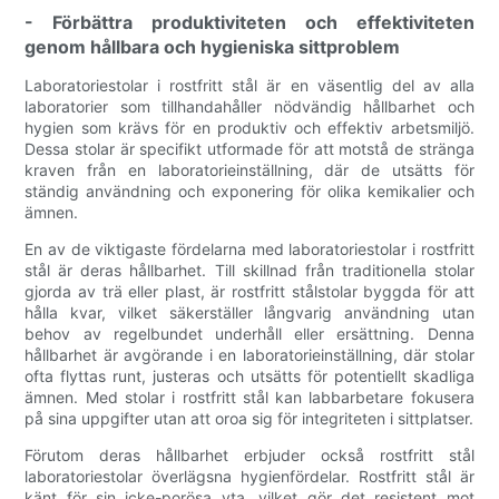
- Förbättra produktiviteten och effektiviteten
genom hållbara och hygieniska sittproblem
Laboratoriestolar i rostfritt stål är en väsentlig del av alla
laboratorier som tillhandahåller nödvändig hållbarhet och
hygien som krävs för en produktiv och effektiv arbetsmiljö.
Dessa stolar är specifikt utformade för att motstå de stränga
kraven från en laboratorieinställning, där de utsätts för
ständig användning och exponering för olika kemikalier och
ämnen.
En av de viktigaste fördelarna med laboratoriestolar i rostfritt
stål är deras hållbarhet. Till skillnad från traditionella stolar
gjorda av trä eller plast, är rostfritt stålstolar byggda för att
hålla kvar, vilket säkerställer långvarig användning utan
behov av regelbundet underhåll eller ersättning. Denna
hållbarhet är avgörande i en laboratorieinställning, där stolar
ofta flyttas runt, justeras och utsätts för potentiellt skadliga
ämnen. Med stolar i rostfritt stål kan labbarbetare fokusera
på sina uppgifter utan att oroa sig för integriteten i sittplatser.
Förutom deras hållbarhet erbjuder också rostfritt stål
laboratoriestolar överlägsna hygienfördelar. Rostfritt stål är
känt för sin icke-porösa yta, vilket gör det resistent mot