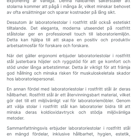
exponering är vanliga. Denna hållbarhet säkerställer att
stolarna kommer att pågå i många år, vilket minskar behovet
av ofta ersättningar och sparar kostnader på lång sikt.
Dessutom är laboratoriestolar i rostfritt stål också estetiskt
tilltalande. Det eleganta, moderna utseendet på rostfritt
stålstolar ger en professionell touch till laboratoriemiljön.
Detta kan hjälpa till att skapa en positiv och produktiv
arbetsatmosfär för forskare och forskare.
När det gäller ergonomi erbjuder laboratoriestolar i rostfritt
stål justerbara höjder och ryggstöd för att ge komfort och
stöd under långa arbetstimmar. Detta är viktigt för att främja
god hållning och minska risken för muskuloskeletala skador
hos laboratoriepersonal.
En annan fördel med laboratoriestolar i rostfritt stål är deras
hållbarhet. Rostfritt stål är ett återvinningsbart material, vilket
gör det till ett miljövänligt val för laboratoriemöbler. Genom
att välja stolar i rostfritt stål kan laboratorier bidra till att
minska deras koldioxidavtryck och stödja miljövänliga
metoder.
Sammanfattningsvis erbjuder laboratoriestolar i rostfritt stål
en mängd fördelar, inklusive hållbarhet, hygien, estetik,