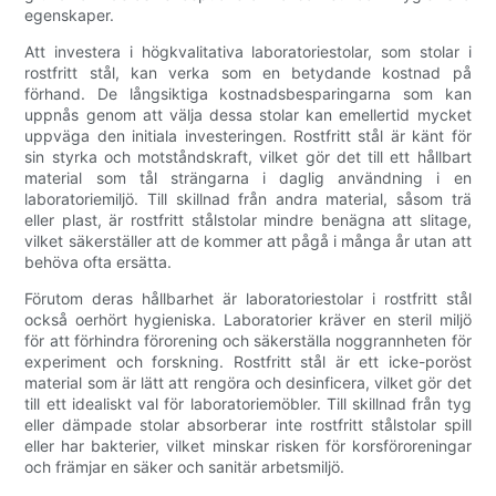
egenskaper.
Att investera i högkvalitativa laboratoriestolar, som stolar i
rostfritt stål, kan verka som en betydande kostnad på
förhand. De långsiktiga kostnadsbesparingarna som kan
uppnås genom att välja dessa stolar kan emellertid mycket
uppväga den initiala investeringen. Rostfritt stål är känt för
sin styrka och motståndskraft, vilket gör det till ett hållbart
material som tål strängarna i daglig användning i en
laboratoriemiljö. Till skillnad från andra material, såsom trä
eller plast, är rostfritt stålstolar mindre benägna att slitage,
vilket säkerställer att de kommer att pågå i många år utan att
behöva ofta ersätta.
Förutom deras hållbarhet är laboratoriestolar i rostfritt stål
också oerhört hygieniska. Laboratorier kräver en steril miljö
för att förhindra förorening och säkerställa noggrannheten för
experiment och forskning. Rostfritt stål är ett icke-poröst
material som är lätt att rengöra och desinficera, vilket gör det
till ett idealiskt val för laboratoriemöbler. Till skillnad från tyg
eller dämpade stolar absorberar inte rostfritt stålstolar spill
eller har bakterier, vilket minskar risken för korsföroreningar
och främjar en säker och sanitär arbetsmiljö.