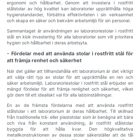
ergonomi och hållbarhet. Genom att investera i rostfritt
stålstolar av hög kvalitet kan laboratorier upprätthålla höga
hygienstandarder, förbättra effektiviteten i sin verksamhet
och skapa en säker och bekväm arbetsmiljö för sin personal.
Sammantaget är användningen av laboratoriestolar i rostfritt
stål en klok investering för alla laboratorier som vill prioritera
hygien och hållbarhet i deras arbetsyta.
- Fördelar med att använda stolar i rostfritt stål för
att främja renhet och säkerhet
När det gäller att tillhandahålla ett laboratorium är det viktigt
att välja rätt typ av stolar för att upprätthålla en ren och
säker arbetsmiljö. Laboratoriestolar i rostfritt stål erbjuder en
mängd fördelar för att främja renlighet och säkerhet, vilket
gör dem till ett idealiskt val för alla labbinställningar.
En av de främsta fördelarna med att använda rostfritt
stålstolar i ett laboratorium är deras hållbarhet. Till skillnad
från traditionella trä- eller plaststolar som är benägna att bära
och riva från konstant användning, är rostfritt stålstolar
byggda för att hålla kvar. Den högkvalitativa
metallkonstruktionen av dessa stolar säkerställer att de tål