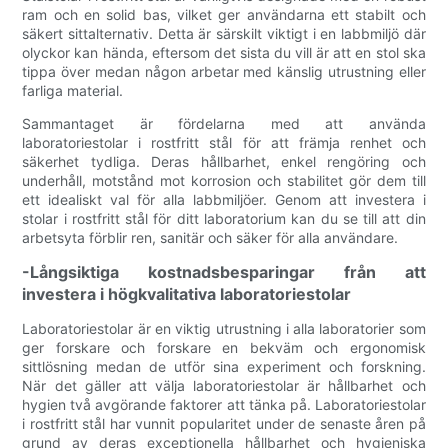
ram och en solid bas, vilket ger användarna ett stabilt och
säkert sittalternativ. Detta är särskilt viktigt i en labbmiljö där
olyckor kan hända, eftersom det sista du vill är att en stol ska
tippa över medan någon arbetar med känslig utrustning eller
farliga material.
Sammantaget är fördelarna med att använda
laboratoriestolar i rostfritt stål för att främja renhet och
säkerhet tydliga. Deras hållbarhet, enkel rengöring och
underhåll, motstånd mot korrosion och stabilitet gör dem till
ett idealiskt val för alla labbmiljöer. Genom att investera i
stolar i rostfritt stål för ditt laboratorium kan du se till att din
arbetsyta förblir ren, sanitär och säker för alla användare.
-Långsiktiga kostnadsbesparingar från att
investera i högkvalitativa laboratoriestolar
Laboratoriestolar är en viktig utrustning i alla laboratorier som
ger forskare och forskare en bekväm och ergonomisk
sittlösning medan de utför sina experiment och forskning.
När det gäller att välja laboratoriestolar är hållbarhet och
hygien två avgörande faktorer att tänka på. Laboratoriestolar
i rostfritt stål har vunnit popularitet under de senaste åren på
grund av deras exceptionella hållbarhet och hygieniska