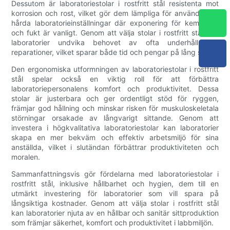
Dessutom är laboratoriestolar i rostfritt stål resistenta mot
korrosion och rost, vilket gör dem lämpliga för användning i
hårda laboratorieinställningar där exponering för kemikalier
och fukt är vanligt. Genom att välja stolar i rostfritt stål kan
laboratorier undvika behovet av ofta underhåll och
reparationer, vilket sparar både tid och pengar på lång sikt.
Den ergonomiska utformningen av laboratoriestolar i rostfritt
stål spelar också en viktig roll för att förbättra
laboratoriepersonalens komfort och produktivitet. Dessa
stolar är justerbara och ger ordentligt stöd för ryggen,
främjar god hållning och minskar risken för muskuloskeletala
störningar orsakade av långvarigt sittande. Genom att
investera i högkvalitativa laboratoriestolar kan laboratorier
skapa en mer bekväm och effektiv arbetsmiljö för sina
anställda, vilket i slutändan förbättrar produktiviteten och
moralen.
Sammanfattningsvis gör fördelarna med laboratoriestolar i
rostfritt stål, inklusive hållbarhet och hygien, dem till en
utmärkt investering för laboratorier som vill spara på
långsiktiga kostnader. Genom att välja stolar i rostfritt stål
kan laboratorier njuta av en hållbar och sanitär sittproduktion
som främjar säkerhet, komfort och produktivitet i labbmiljön.