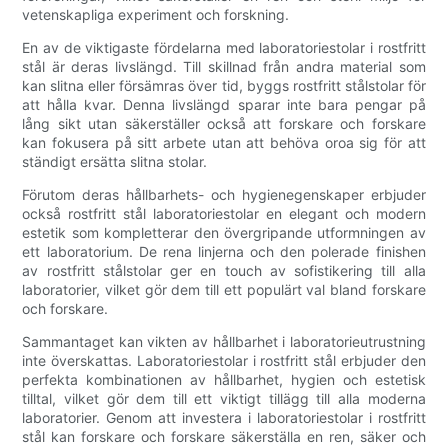
vetenskapliga experiment och forskning.
En av de viktigaste fördelarna med laboratoriestolar i rostfritt
stål är deras livslängd. Till skillnad från andra material som
kan slitna eller försämras över tid, byggs rostfritt stålstolar för
att hålla kvar. Denna livslängd sparar inte bara pengar på
lång sikt utan säkerställer också att forskare och forskare
kan fokusera på sitt arbete utan att behöva oroa sig för att
ständigt ersätta slitna stolar.
Förutom deras hållbarhets- och hygienegenskaper erbjuder
också rostfritt stål laboratoriestolar en elegant och modern
estetik som kompletterar den övergripande utformningen av
ett laboratorium. De rena linjerna och den polerade finishen
av rostfritt stålstolar ger en touch av sofistikering till alla
laboratorier, vilket gör dem till ett populärt val bland forskare
och forskare.
Sammantaget kan vikten av hållbarhet i laboratorieutrustning
inte överskattas. Laboratoriestolar i rostfritt stål erbjuder den
perfekta kombinationen av hållbarhet, hygien och estetisk
tilltal, vilket gör dem till ett viktigt tillägg till alla moderna
laboratorier. Genom att investera i laboratoriestolar i rostfritt
stål kan forskare och forskare säkerställa en ren, säker och