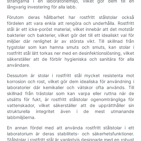
strängarna i en laboratoriemiljö, vilket gör dem till en
långvarig investering för alla labb.
Förutom deras hållbarhet har rostfritt stålstolar också
fördelen att vara enkla att rengöra och underhålla. Rostfritt
stål är ett icke-poröst material, vilket innebär att det motstår
bakterier och bakterier, vilket gör det till ett idealiskt val för
miljöer där renlighet är av största vikt. Till skillnad från
tygstolar som kan hamna smuts och smuts, kan stolar i
rostfritt stål lätt torkas ner med en desinfektionslösning, vilket
säkerställer att de förblir hygieniska och sanitära för alla
användare.
Dessutom är stolar i rostfritt stål mycket resistenta mot
korrosion och rost, vilket gör dem idealiska för användning i
laboratorier där kemikalier och vätskor ofta används. Till
skillnad från trästolar som kan varpa eller ruttna när de
utsätts för fukt, är rostfritt stålstolar ogenomträngliga för
vattenskador, vilket säkerställer att de upprätthåller sin
strukturella integritet även i de mest utmanande
labbmiljöerna.
En annan fördel med att använda rostfritt stålstolar i ett
laboratorium är deras stabilitets- och säkerhetsfunktioner.
Stålstolar i rostfritt stål är vanligtvis designade med en robust