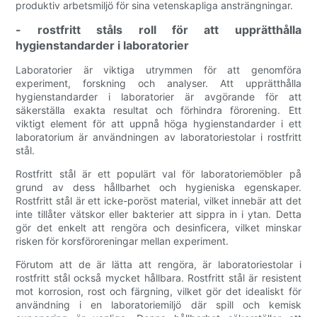
produktiv arbetsmiljö för sina vetenskapliga ansträngningar.
- rostfritt ståls roll för att upprätthålla
hygienstandarder i laboratorier
Laboratorier är viktiga utrymmen för att genomföra
experiment, forskning och analyser. Att upprätthålla
hygienstandarder i laboratorier är avgörande för att
säkerställa exakta resultat och förhindra förorening. Ett
viktigt element för att uppnå höga hygienstandarder i ett
laboratorium är användningen av laboratoriestolar i rostfritt
stål.
Rostfritt stål är ett populärt val för laboratoriemöbler på
grund av dess hållbarhet och hygieniska egenskaper.
Rostfritt stål är ett icke-poröst material, vilket innebär att det
inte tillåter vätskor eller bakterier att sippra in i ytan. Detta
gör det enkelt att rengöra och desinficera, vilket minskar
risken för korsföroreningar mellan experiment.
Förutom att de är lätta att rengöra, är laboratoriestolar i
rostfritt stål också mycket hållbara. Rostfritt stål är resistent
mot korrosion, rost och färgning, vilket gör det idealiskt för
användning i en laboratoriemiljö där spill och kemisk