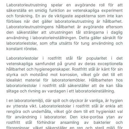
Laboratorieutrustning spelar en avgörande roll för att
säkerställa en smidig funktion av vetenskapliga experiment
och forskning. En av de viktigaste aspekterna som inte kan
förbises när det gäller laboratorieutrustning är hållbarhet.
Laboratorieutrustningens hållbarhet är avgörande eftersom
den säkerställer att utrustningen tål strängarna i daglig
användning i laboratorieinställningen. Detta gäller särskilt för
laboratoriestolar, som ofta utsätts för tung användning och
konstant rörelse.
Laboratoriestolar i rostfritt stål får popularitet i det
vetenskapliga samfundet på grund av deras exceptionella
hållbarhet och hygienegenskaper. Rostfritt stål är känt för sin
styrka och motstånd mot korrosion, vilket gör det till ett
idealiskt material för laboratoriemöbler. Hållbarheten hos
laboratoriestolar i rostfritt stål säkerställer att de kan tåla
slitage och rivning av vardagen i ett laboratorieinställning.
I en laboratoriemiljö, där spill och olyckor är vanliga, är hygien
av yttersta vikt. Laboratoriestolar i rostfritt stål är enkla att
rengöra och underhålla, vilket gör dem till ett hygieniskt val
för användning i laboratorier. Den icke-porösa ytan av
rostfritt stål förhindrar ansamling av bakterier och
föroreningar, vilket säkerställer en ren och steril miljö för