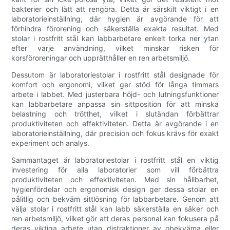
bakterier och lätt att rengöra. Detta är särskilt viktigt i en
laboratorieinställning, där hygien är avgörande för att
förhindra förorening och säkerställa exakta resultat. Med
stolar i rostfritt stål kan labbarbetare enkelt torka ner ytan
efter varje användning, vilket minskar risken för
korsföroreningar och upprätthåller en ren arbetsmiljö.
Dessutom är laboratoriestolar i rostfritt stål designade för
komfort och ergonomi, vilket ger stöd för långa timmars
arbete i labbet. Med justerbara höjd- och lutningsfunktioner
kan labbarbetare anpassa sin sittposition för att minska
belastning och trötthet, vilket i slutändan förbättrar
produktiviteten och effektiviteten. Detta är avgörande i en
laboratorieinställning, där precision och fokus krävs för exakt
experiment och analys.
Sammantaget är laboratoriestolar i rostfritt stål en viktig
investering för alla laboratorier som vill förbättra
produktiviteten och effektiviteten. Med sin hållbarhet,
hygienfördelar och ergonomisk design ger dessa stolar en
pålitlig och bekväm sittlösning för labbarbetare. Genom att
välja stolar i rostfritt stål kan labb säkerställa en säker och
ren arbetsmiljö, vilket gör att deras personal kan fokusera på
deras viktiga arbete utan distraktioner av obekväma eller