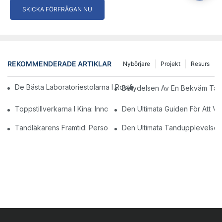
SKICKA FÖRFRÅGAN NU
REKOMMENDERADE ARTIKLAR
Nybörjare
Projekt
Resurs
De Bästa Laboratoriestolarna I Rostfritt Stål För Ditt Vetenskaps
Betydelsen Av En Bekväm Tandk
Toppstillverkarna I Kina: Innovationer Och Kvalitet
Den Ultimata Guiden För Att Vä
Tandläkarens Framtid: Personliga Moderna Tandstolar
Den Ultimata Tandupplevelsen: