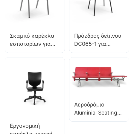
καρέκλας Hewei
Σκαμπό καρέκλα
Πρόεδρος δείπνου
εστιατορίων για
DC065-1 για
οικογενειακό
οικογενειακό
δείπνο ξενοδοχείο
εστιατόριο Hotel
DC034-3
OEM ODM
προσαρμοσμένη
Προσαρμοσμένο
χύμα αγοράς
Hewei
Hewei
Αεροδρόμιο
Aluminial Seating
PU Waine Chair για
Εργονομική
Airport Lounge
καρέκλα γραφείου