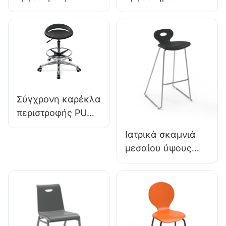
καρέκλα PU PU
Εργονομία PU
Backrest
Backrest Design 5
Υποστήριξη 360 °
αστέρων Βάση
Σταθερή σταθερή
αλουμινίου για
βάση 5 αστέρων
εκτεταμένη
επιστημονικά
εργαστηριακή
σχεδιασμένη για
εργασία
Σύγχρονη καρέκλα
εργαστήριο
περιστροφής PU
IC096 Ρύθμιση
Ιατρικά σκαμνιά
ύψους
μεσαίου ύψους
Ρυθμιζόμενο
BC133 για
δακτύλιο ποδιών &
αίθουσες έκτακτης
Βάση 5 αστέρων |
ανάγκης που
Ιδανικό για
οδηγεί τον
γραφείο & Χρήση
κατασκευαστή
στούντιο