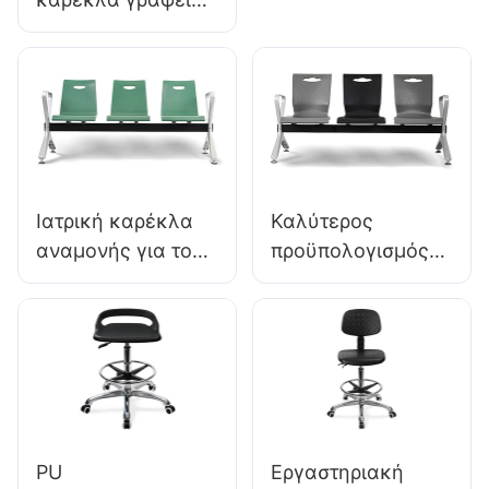
Area LC098 ODM
από αφρό PU
OEM
απευθείας από το
Προσαρμοσμένη
εργοστάσιο IC091
από την Hewei
HEWEI SEATING
Ιατρική καρέκλα
Καλύτερος
αναμονής για τον
προϋπολογισμός
κατασκευαστή
μικρών καρέκλες
Hewei Small Clinic
αναμονής LC060
LC034
ιδανικό για
οδοντιατρικά
γραφεία
εργοστασιακές
τιμές Hewei
PU
Εργαστηριακή