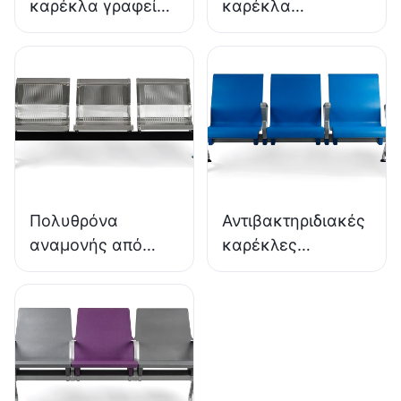
καρέκλα γραφείου
καρέκλα
από αφρό PU
εργαστηρίου από
απευθείας από το
ανθεκτικό αφρό
εργοστάσιο IC091
PU LD13 HEWEI
HEWEI SEATING
SEATING
Πολυθρόνα
Αντιβακτηριδιακές
αναμονής από
καρέκλες
ανοξείδωτο
αναμονής PU
χάλυβα χαμηλού
LC152 με βάση
κόστους LC153-H1
αλουμινίου για
ιδανική για
ζώνες αναμονής
διάφορους
δημόσιους χώρους