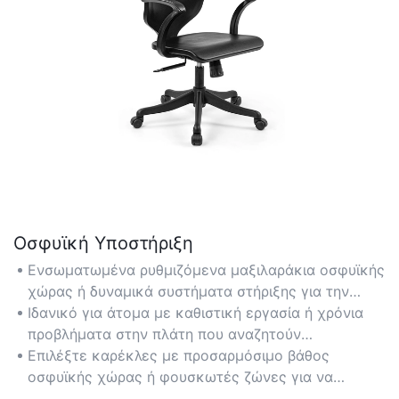
Οσφυϊκή Υποστήριξη
Ενσωματωμένα ρυθμιζόμενα μαξιλαράκια οσφυϊκής
χώρας ή δυναμικά συστήματα στήριξης για την
ευθυγράμμιση της σπονδυλικής στήλης και την
Ιδανικό για άτομα με καθιστική εργασία ή χρόνια
ανακούφιση της πίεσης στην κάτω πλάτη κατά τη
προβλήματα στην πλάτη που αναζητούν
διάρκεια παρατεταμένης χρήσης.
στοχευμένη υποστήριξη της σπονδυλικής στήλης.
Επιλέξτε καρέκλες με προσαρμόσιμο βάθος
οσφυϊκής χώρας ή φουσκωτές ζώνες για να
προσαρμόζονται στις ατομικές καμπύλες του