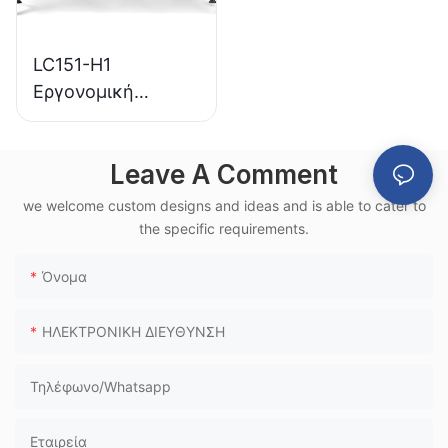
LC151-H1
Εργονομική
καρέκλα
αναμονής
Leave A Comment
αεροδρομίου από
πολυουρεθάνη με
we welcome custom designs and ideas and is able to cater to
πλαίσιο
the specific requirements.
αλουμινίου για
Όνομα
χρήση σε
τερματικό σταθμό
ΗΛΕΚΤΡΟΝΙΚΗ ΔΙΕΥΘΥΝΣΗ
τρένων υψηλής
ταχύτητας
Τηλέφωνο/Whatsapp
Εταιρεία