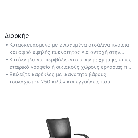
Διαρκής
Κατασκευασμένο με ενισχυμένα ατσάλινα πλαίσια
και αφρό υψηλής πυκνότητας για αντοχή στην
καθημερινή φθορά και διατήρηση της δομικής
Κατάλληλο για περιβάλλοντα υψηλής χρήσης, όπως
ακεραιότητας με την πάροδο των ετών.
εταιρικά γραφεία ή οικιακούς χώρους εργασίας που
απαιτούν μακροπρόθεσμη αξιοπιστία.
Επιλέξτε καρέκλες με ικανότητα βάρους
τουλάχιστον 250 κιλών και εγγυήσεις που
καλύπτουν 5+ χρόνια για διαρκή αξία.