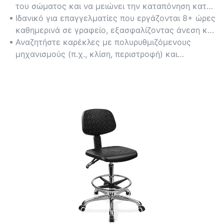
του σώματος και να μειώνει την καταπόνηση κατά
τη διάρκεια παρατεταμένης καθιστικής ζωής, με
Ιδανικό για επαγγελματίες που εργάζονται 8+ ώρες
χαρακτηριστικά όπως ανατομικές πλάτες και
καθημερινά σε γραφείο, εξασφαλίζοντας άνεση και
αναπνεύσιμα υλικά από πλέγμα.
ελαχιστοποιώντας την κόπωση.
Αναζητήστε καρέκλες με πολυρυθμιζόμενους
μηχανισμούς (π.χ., κλίση, περιστροφή) και
πιστοποιήσεις όπως η BIFMA για αποδεδειγμένα
εργονομικά πρότυπα.