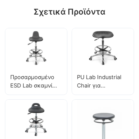
σώματος.
Σχετικά Προϊόντα
Προσαρμοσμένο
PU Lab Industrial
ESD Lab σκαμνί
Chair για
Μικρό PU Seat
ερευνητικά
Ρυθμιζόμενο ύψος
ιδρύματα IC008
& Βάση 5 αστέρων
Προσαρμοσμένη
για εργαστηριακό
μαζική αγορά
IC003
Hewei