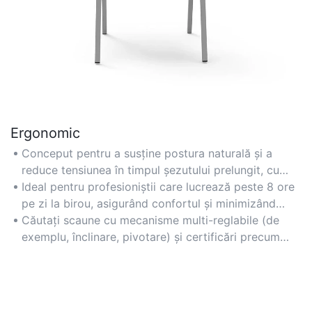
Ergonomic
Conceput pentru a susține postura naturală și a
reduce tensiunea în timpul șezutului prelungit, cu
caracteristici precum spătarele conturate și
Ideal pentru profesioniștii care lucrează peste 8 ore
materialele din plasă respirabile.
pe zi la birou, asigurând confortul și minimizând
oboseala.
Căutați scaune cu mecanisme multi-reglabile (de
exemplu, înclinare, pivotare) și certificări precum
BIFMA pentru standarde ergonomice dovedite.