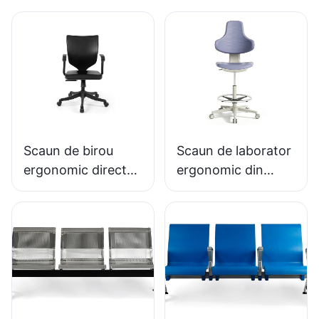
Scaun de birou
Scaun de laborator
ergonomic direct
ergonomic din
din fabrică, turnat
spumă PU durabilă
din spumă PU,
LD13 HEWEI
IC091 HEWEI
SEATING
SEATING