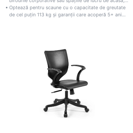
birourile corporative sau spațiile de lucru de acasă,
care necesită fiabilitate pe termen lung.
Optează pentru scaune cu o capacitate de greutate
de cel puțin 113 kg și garanții care acoperă 5+ ani
pentru o valoare de durată.