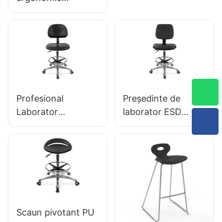
Suport lombar
profesional IC142
Control înălțime de
cu spătar PU &
înălțime de 5 stele
cotiere inel de
Baza de aluminiu
picior reglabil &
pentru
Baza de 5 stele
birou/laborator
pentru laboratoare
Profesional
Președinte de
Laborator
laborator ESD
Ergonomic Scaun
Proiectare
de spălare PU
ergonomică a
Suport de 360 ​​°
spătarului PU
Stable Stable 5
stele Proiectat
științific pentru
laborator
Scaun pivotant PU