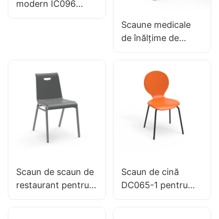
modern IC096
Reglarea înălțimii
Scaune medicale
Inel de picior
de înălțime de
reglabil & Baza de 5
mijloc BC133
stele | Perfect
pentru camere de
pentru Office &
urgență producător
Utilizarea studioului
de scaune de
frunte Hewei
Scaun de scaun de
Scaun de cină
restaurant pentru
DC065-1 pentru
cină de familie
Family Restaurant
hotel dc034-3
Hotel OEM ODM