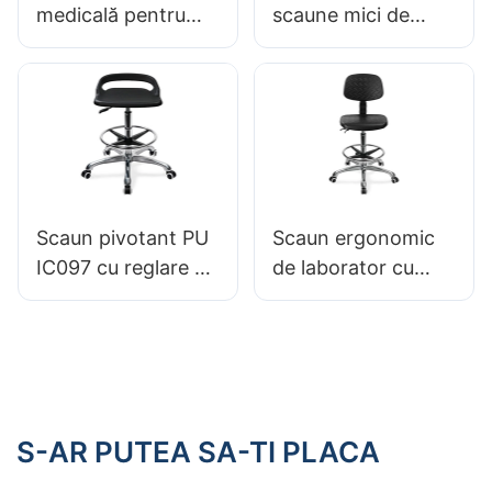
medicală pentru
scaune mici de
micul clinică LC034
așteptare LC060
Producător Hewei
Perfect pentru
birouri
stomatologice la
prețul fabricii
Hewei
Scaun pivotant PU
Scaun ergonomic
IC097 cu reglare a
de laborator cu
înălțimii baze
spătar PU 360 °
stabile de 5 stele
Pivotant & Baza de
perfect pentru
5 stele din greutăți
studio de birou
susține ore lungi în
laboratoare
S-AR PUTEA SA-TI PLACA