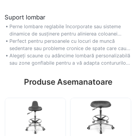
Suport lombar
Perne lombare reglabile încorporate sau sisteme
dinamice de susținere pentru alinierea coloanei
vertebrale și atenuarea presiunii din zona lombară în
Perfect pentru persoanele cu locuri de muncă
timpul utilizării prelungite.
sedentare sau probleme cronice de spate care caută
suport specific pentru coloana vertebrală.
Alegeți scaune cu adâncime lombară personalizabilă
sau zone gonflabile pentru a vă adapta contururilor
individuale ale corpului.
Produse Asemanatoare