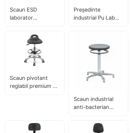
Scaun ESD
Președinte
laborator
industrial Pu Lab
personalizat Scaun
pentru instituții de
mic Înălțime
cercetare IC008
reglabilă a
BUROGAT
scaunului PU &
CONSTRUIT BUMĂ
Baza de 5 stele
HEWEI
pentru IC de
laborator003
Scaun pivotant
reglabil premium cu
mâner, Scaun cu
Scaun industrial
spumă intergal &
anti-bacterian
PU PU STOOL
pentru linia de
DESCHIP DE PUT
asamblare a
ALIMENTARE AU-A
atelierului IC015-2