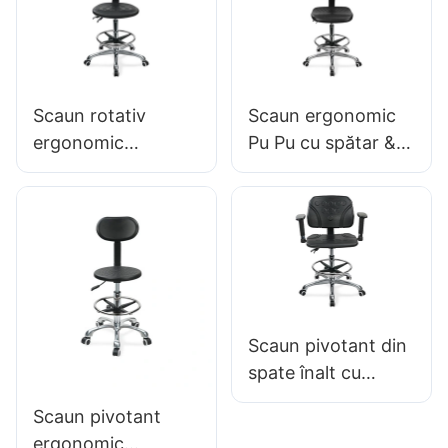
ADRESABILĂ
ODM OEM
RELIAȚIA
personalizat Hewei
POOTELOR &
CROM 5 STAR011
Scaun rotativ
Scaun ergonomic
ergonomic
Pu Pu cu spătar &
premium Ic027 cu
Scaun integral din
spătar reglabil din
spumă, inel de
PU, șezut reglabil
picior ajustat de
pe înălțime și bază
înălțime &
cu 5 stele din
aluminiu pentru
laboratoare/birouri
Scaun pivotant din
spate înalt cu
cotiere reglabile
Scaun pivotant
Scaun PU IC050
ergonomic