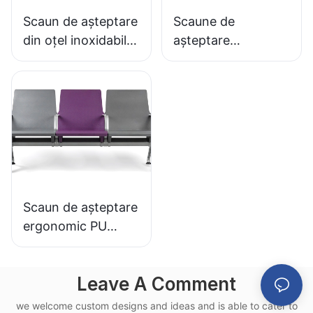
Scaun de așteptare
Scaune de
din oțel inoxidabil,
așteptare
ieftin, LC153-H1,
antibacteriene din
perfect pentru
PU cu bază din
diverse spații
aluminiu LC152
publice
pentru zone de
așteptare
Scaun de așteptare
ergonomic PU
LC151-H1, cadru din
aluminiu, pentru
Leave A Comment
aeroport, utilizat în
terminale feroviare
we welcome custom designs and ideas and is able to cater to