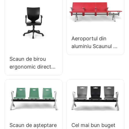
personalizat în vrac
personalizat Hewei
cumpărat hewei
Aeroportul din
aluminiu Scaunul de
așteptare pentru
Scaun de birou
aeroport LC098
ergonomic direct
ODM OEM
din fabrică, turnat
personalizat de
din spumă PU,
Hewei
IC091 HEWEI
SEATING
Scaun de așteptare
Cel mai bun buget