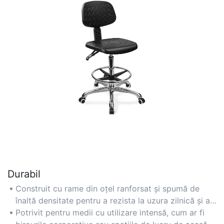
Durabil
Construit cu rame din oțel ranforsat și spumă de
înaltă densitate pentru a rezista la uzura zilnică și a
menține integritatea structurală de-a lungul anilor.
Potrivit pentru medii cu utilizare intensă, cum ar fi